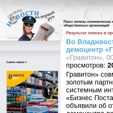
Пресс релизы коммерческих 
Поиск в пресс-релизах
//
общественных организаций
Результат поиска в пр
Во Владивос
демоцентр «
«Гравитон», 00
Самое-самое
//
2
Гравитон» сов
золотым парт
системным ин
«Бизнес Пост
объявили об о