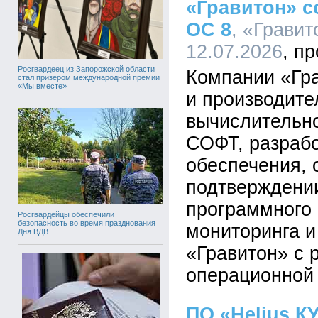
«Гравитон» с
ОС 8
, «Гравит
12.07.2026
Росгвардеец из Запорожской области
Компании «Гра
стал призером международной премии
«Мы вместе»
и производите
вычислительно
СОФТ, разрабо
обеспечения, 
подтверждени
программного
Росгвардейцы обеспечили
безопасность во время празднования
мониторинга и
Дня ВДВ
«Гравитон» с 
операционной
ПО «Helius.К