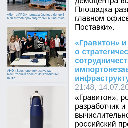
демоцентра во
Площадка раз
«Лента PRO» продала бизнесу более 5
главном офис
млн литров прохладительных напитков
Поставки».
«Гравитон» и
о стратегиче
сотрудничест
импортонеза
АНО «Вдохновение» запускает
масштабный проект «Инклюзивный
инфраструкт
путь»
21:48, 14.07.2
«Гравитон», р
разработчик и
вычислительно
российский пр