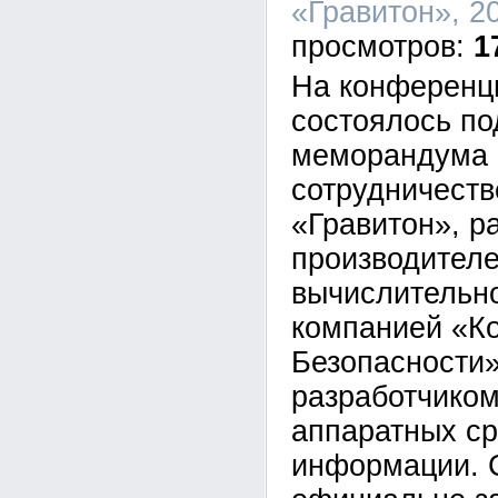
«Гравитон», 20
1
На конференц
состоялось п
меморандума 
сотрудничест
«Гравитон», р
производител
вычислительно
компанией «К
Безопасности»
разработчико
аппаратных с
информации. 