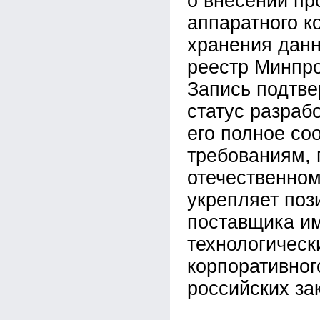
о внесении пр
аппаратного к
хранения данн
реестр Минпро
Запись подтве
статус разраб
его полное со
требованиям,
отечественном
укрепляет поз
поставщика и
технологическ
корпоративног
российских за