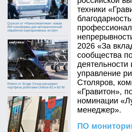
российской в
техники «Грав
благодарност
Quorum от «Наносемантики»: новая
профессионал
ИИ-платформа для автоматической
обработки корпоративных встреч
непрерывност
2026 «За вкла
сообщества п
деятельности
управление ри
Столяров, ком
Robort от 3Logic Group расширил
портфель роботами Unitree A2 и A2-W
«Гравитон», п
номинации «Л
менеджер».
ПО мониторин