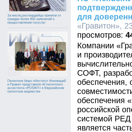
подтвержден
для доверен
За месяц росгвардейцы приняли от
граждан более 800 заявлений о
предоставлении госуслуг
«Гравитон», 23
4
Компании «Гра
и производите
вычислительно
СОФТ, разрабо
обеспечения, 
Патентное бюро «Институт Инноваций
и Права» представило AI-патентного
ассистента «POSINT» в Евразийском
совместимост
патентном ведомстве
обеспечения «
российской о
системой РЕД
является част