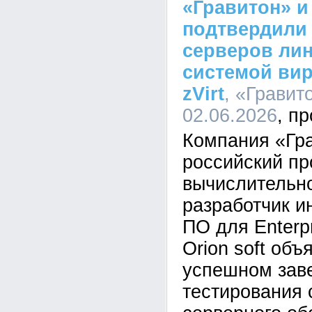
«Гравитон» и 
подтвердили
серверов лин
системой ви
zVirt
, «Гравито
02.06.2026
Компания «Гр
российский пр
вычислительно
разработчик и
ПО для Enterp
Orion soft объ
успешном зав
тестирования