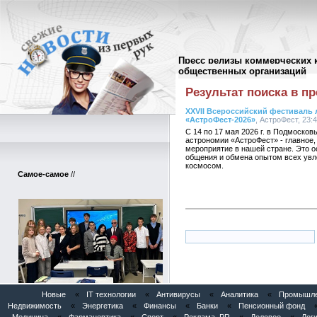
Пресс релизы коммерческих 
Поиск в пресс-релизах
//
общественных организаций
Результат поиска в пр
XХVII Всероссийский фестиваль
«АстроФест-2026»
, АстроФест, 23:4
С 14 по 17 мая 2026 г. в Подмоско
астрономии «АстроФест» - главное
мероприятие в нашей стране. Это о
общения и обмена опытом всех увл
космосом.
Самое-самое
//
Новые
«
IT технологии
«
Антивирусы
«
Аналитика
«
Промышлен
Недвижимость
«
Энергетика
«
Финансы
«
Банки
«
Пенсионный фонд
АНО «Вдохновение» запускает
масштабный проект «Инклюзивный