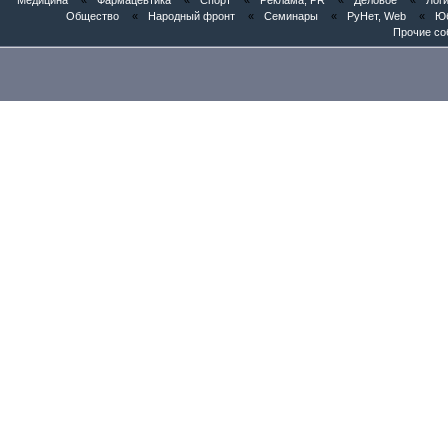
Медицина
«
Фармацевтика
«
Спорт
«
Реклама, PR
«
Деловое
«
Логи
путь»
Общество
«
Народный фронт
«
Семинары
«
РуНет, Web
«
Юб
Прочие со