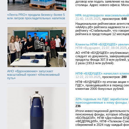
договор или подать заявление на 
столицы. Адрес нового офиса: Моско
«Лента PRO» продала бизнесу более 5
НРА подтвердило максимальный
млн литров прохладительных напитков
21:40, 14.05.2025
648
Национальное рейтинговое агентст
«AАА|ru.pf|» рейтинга надежности 
рейтингу «Стабильный», что говори
рейтинга в предстоящие 12 месяцев
Клиенты НПФ «БУДУЩЕЕ» увелич
НПФ «Будущее», 21:07, 09.04.2025
АО «НПФ «БУДУЩЕЕ» опубликовал фи
следует из документа, завершивши
продукты Фонда 307,9 млн рублей, 
2 раза (193,6 млн рублей).
АНО «Вдохновение» запускает
НПФ «БУДУЩЕЕ» начислил клиент
масштабный проект «Инклюзивный
12:22, 22.03.2025
280
путь»
НПФ «БУДУЩЕЕ» по итогам акции «П
ПДС», проводившейся в период сент
клиентам 2000 бонусных рублей.
22% годовых по ПДС заработали
присоединяемые к нему фонды
,
236
Итоги инвестиционной деятельности
пенсионные фонды, которые объе
«БОЛЬШОЙ», НПФ «Достойное БУ
«ФЕДЕРАЦИЯ», НПФ «Телеком-Союз
сбережений в 2024 году каждый фон