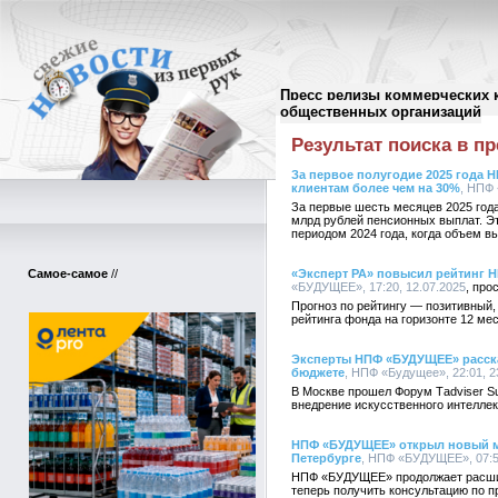
Пресс релизы коммерческих 
Поиск в пресс-релизах
//
общественных организаций
Результат поиска в пр
За первое полугодие 2025 года
клиентам более чем на 30%
, НПФ 
За первые шесть месяцев 2025 го
млрд рублей пенсионных выплат. Э
периодом 2024 года, когда объем в
Самое-самое
//
«Эксперт РА» повысил рейтинг 
«БУДУЩЕЕ», 17:20, 12.07.2025
Прогноз по рейтингу — позитивный,
рейтинга фонда на горизонте 12 ме
Эксперты НПФ «БУДУЩЕЕ» расска
бюджете
, НПФ «Будущее», 22:01, 2
В Москве прошел Форум Tаdviser Su
внедрение искусственного интеллек
НПФ «БУДУЩЕЕ» открыл новый м
Петербурге
, НПФ «БУДУЩЕЕ», 07:53
НПФ «БУДУЩЕЕ» продолжает расширя
теперь получить консультацию по 