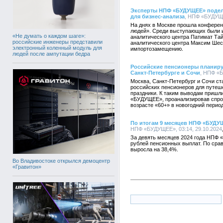
Эксперты НПФ «БУДУЩЕЕ» подел
для бизнес-анализа
, НПФ «БУДУЩЕ
На днях в Москве прошла конферен
людей». Среди выступающих были 
«Не думать о каждом шаге»:
аналитического центра Патимат Та
российские инженеры представили
аналитического центра Максим Шес
электронный коленный модуль для
импортозамещению.
людей после ампутации бедра
Российские пенсионеры планиру
Санкт-Петербурге и Сочи
, НПФ «Б
Москва, Санкт-Петербург и Сочи с
российских пенсионеров для путеш
праздники. К таким выводам пришл
«БУДУЩЕЕ», проанализировав спрос
возрасте «60+» в новогодний период
По итогам 9 месяцев НПФ «БУДУ
НПФ «БУДУЩЕЕ», 03:14, 29.10.2024
За девять месяцев 2024 года НПФ 
рублей пенсионных выплат. По сра
выросла на 38,4%.
Во Владивостоке открылся демоцентр
«Гравитон»