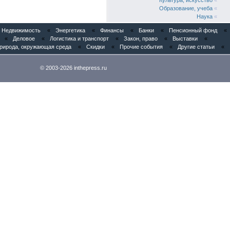
Культура, искусство
«
Образование, учеба
«
Наука
«
Медицина
«
Недвижимость
«
Энергетика
«
Финансы
«
Банки
«
Пенсионный фонд
«
Фармацевтика
«
«
Деловое
«
Логистика и транспорт
«
Закон, право
«
Выставки
«
Спорт
«
рирода, окружающая среда
«
Скидки
«
Прочие события
«
Другие статьи
«
Реклама, PR
«
Деловое
«
Логистика и транспорт
«
© 2003-2026 inthepress.ru
Закон, право
«
Выставки
«
Конференции
«
Мнения специалистов
«
Общество
«
Народный фронт
«
Семинары
«
РуНет, Web
«
Юбилейные даты
«
Благотворительность
«
Природа, окружающая среда
«
Скидки
«
Прочие события
«
Другие статьи
«
Сегодня у нас публикуются
//