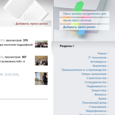
Пресс релизы сегодняшнего дня
Архив пресс-релизов
»
Добавить пресс-релиз
Добавить пресс-релиз
2026
370
ядка посетили подшефный
Разделы
//
Новые
«
026
307
IT технологии
«
 возможностей», в
Антивирусы
«
Аналитика
«
Промышленность и производство
«
Новые назначения
«
8, 19.05.2026
Строительство
«
Сотрудничество
«
Недвижимость
«
Энергетика
«
Финансы
«
Банки
«
Пенсионный фонд
«
Страхование
«
Микрофинансы
«