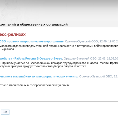
компаний и общественных организаций
есс-релизах
ОВО провели патриотическое мероприятие
, Орехово-Зуевский ОВО, 22:49, 19.05.
уевского отдела вневедомственной охраны совместно с ветеранами войск правопор
 Бирюкова.
тройства «Работа России В Орехово-Зуево
, Орехово-Зуевский ОВО, 22:48, 19.05.2
 приняли участие во Всероссийской ярмарке трудоустройства «Работа России. Время
едения ярмарки трудоустройства стал Дворец спорта «Восток».
частие в масштабных антитеррористических учениях
, Орехово-Зуевский ОВО, 22:4
стие в масштабных антитеррористических учениях