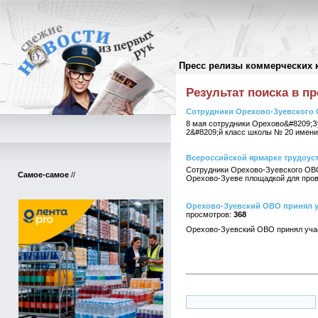
Пресс релизы коммерческих 
Поиск в пресс-релизах
//
Результат поиска в пр
Сотрудники Орехово-Зуевского 
8 мая сотрудники Орехово&#8209;З
2&#8209;й класс школы № 20 имени
Всероссийской ярмарке трудоус
Сотрудники Орехово-Зуевского ОВО
Самое-самое
//
Орехово-Зуеве площадкой для пров
Орехово-Зуевский ОВО принял у
368
Орехово-Зуевский ОВО принял уча