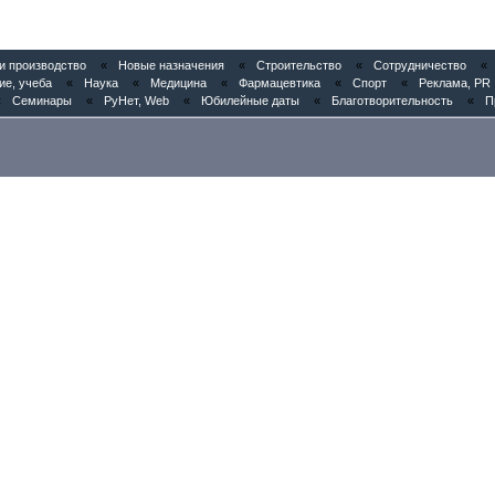
 производство
«
Новые назначения
«
Строительство
«
Сотрудничество
«
ие, учеба
«
Наука
«
Медицина
«
Фармацевтика
«
Спорт
«
Реклама, PR
«
Семинары
«
РуНет, Web
«
Юбилейные даты
«
Благотворительность
«
П