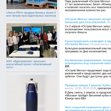
Парк развлечений «Остров Мечты» в
17 лет включительно. Билет «Юниор
и позволит посетить все тематическ
неограниченное количество раз.
«Лента PRO» продала бизнесу более 5
млн литров прохладительных напитков
«Остров Мечты» запускает интер
бонусами для пользователей
, Ос
Со 2 апреля «Остров Мечты» запуст
космонавтики: пользователи могут 
получить бонусы.
Сконструировать созвездие и зад
«Острове Мечты»
, Остров мечты, 
Культурно-развлекательный класте
программу ко Дню космонавтики.
Космические развлечения: летом
АНО «Вдохновение» запускает
аттракционы под открытым неб
масштабный проект «Инклюзивный
221
путь»
«Остров Мечты» продолжает подгото
развлечений и представляет два н
орбита». Они будут доступны для го
Праздник юмора 1 апреля: Кубо
мечты, 19:50, 28.03.2026
В День смеха, 1 апреля, в городс
«Москва» пройдёт Весенний кубок 
Юниор-лиги КВН.
Лето открытий начинается здесь
экстремальных зон уличной част