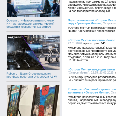
праздничную программу на 14 февра
спектакли, интерактивные развлеч
любви и романтике. Для участия в п
на все мероприятия свободный.
Парк развлечений «Остров Мечт
Quorum от «Наносемантики»: новая
гору «Гран-при Мечты»
, Остров м
ИИ-платформа для автоматической
обработки корпоративных встреч
«Остров Мечты» продолжает планом
крытой части парка и представляет
«Остров Мечты» посетили более 
27.01.2026
340
Культурно-развлекательный класте
востребованных пространств досуга
момента запуска специального биле
студентов, а только в 2025 году п
52 806 билетов.
«Остров Мечты» подводит итоги 
"Остров Мечты", 22:35, 23.01.2026
Robort от 3Logic Group расширил
портфель роботами Unitree A2 и A2-W
В 2025 году культурно-развлекател
но и значительно расширил свою ра
Концерты «Открытой сцены»: пе
талантов в «Острове Мечты»
, Ос
Культурно-развлекательный класте
сцена», направленный на поддержку
серию из двух тематических концер