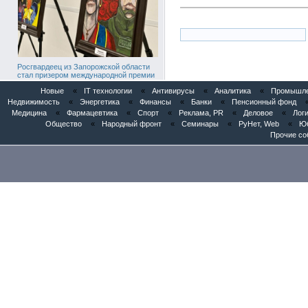
Росгвардеец из Запорожской области
стал призером международной премии
«Мы вместе»
Новые
«
IT технологии
«
Антивирусы
«
Аналитика
«
Промышлен
Недвижимость
«
Энергетика
«
Финансы
«
Банки
«
Пенсионный фонд
Медицина
«
Фармацевтика
«
Спорт
«
Реклама, PR
«
Деловое
«
Логи
Общество
«
Народный фронт
«
Семинары
«
РуНет, Web
«
Юб
Прочие со