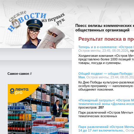
Пресс релизы коммерческих 
Поиск в пресс-релизах
//
общественных организаций
Результат поиска в пр
Теперь и в e-commerce: «Остров
Остров мечты, 23:45, 08.05.2026
Холдинговая компания «Остров Меч
представлено более 1000 позиций т
товары, посуда и сувениры.
Самое-самое
//
Общий подвиг — общая Победа: 
Мая
, Остров мечты, 23:44, 08.05.20
Ко Дню Победы культурно-развлека
особую программу — наполненную 
объединяет поколения.
«Пожарный патруль»: «Остров М
тематической зоны «Долина исс
207
Парк развлечений «Остров Мечты» 
тематических вселенных
Парк развлечений «Остров Мечты
14 до 17 лет включительно.
, Остр