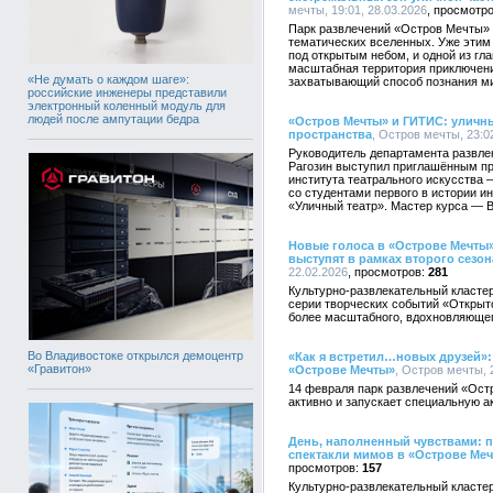
мечты, 19:01, 28.03.2026
Парк развлечений «Остров Мечты» 
тематических вселенных. Уже этим 
под открытым небом, и одной из гл
масштабная территория приключени
«Не думать о каждом шаге»:
захватывающий способ познания м
российские инженеры представили
электронный коленный модуль для
людей после ампутации бедра
«Остров Мечты» и ГИТИС: уличны
пространства
, Остров мечты, 23:0
Руководитель департамента развл
Рагозин выступил приглашённым пр
института театрального искусства 
со студентами первого в истории и
«Уличный театр». Мастер курса — В
Новые голоса в «Острове Мечты»
выступят в рамках второго сезо
22.02.2026
281
Культурно-развлекательный кластер
серии творческих событий «Открыт
более масштабного, вдохновляюще
Во Владивостоке открылся демоцентр
«Как я встретил…новых друзей»: 
«Гравитон»
«Острове Мечты»
, Остров мечты, 
14 февраля парк развлечений «Ост
активно и запускает специальную а
День, наполненный чувствами: 
спектакли мимов в «Острове Ме
157
Культурно-развлекательный класте