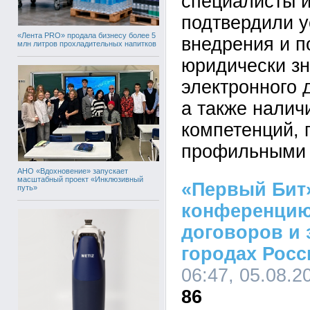
специалисты и
подтвердили 
«Лента PRO» продала бизнесу более 5
внедрения и п
млн литров прохладительных напитков
юридически з
электронного 
а также налич
компетенций,
профильными 
АНО «Вдохновение» запускает
масштабный проект «Инклюзивный
«Первый Бит
путь»
конференцию
договоров и 
городах Росс
06:47, 05.08.2
86