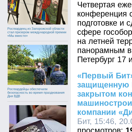
Четвертая еже
конференция 
подготовке и с
Росгвардеец из Запорожской области
сфере гособор
стал призером международной премии
«Мы вместе»
на летней тер
панорамным в
Петербург 17 
«Первый Бит
защищенную B
Росгвардейцы обеспечили
закрытом кон
безопасность во время празднования
Дня ВДВ
машинострои
компании «Д
Бит, 15:46, 20
1