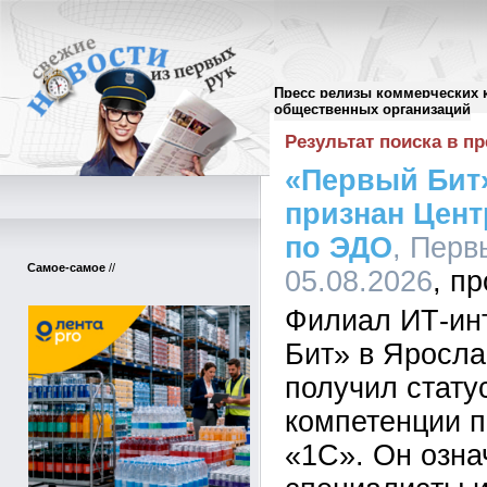
Пресс релизы коммерческих 
Поиск в пресс-релизах
//
общественных организаций
Результат поиска в пр
«Первый Бит
признан Цен
по ЭДО
, Перв
Самое-самое
//
05.08.2026
Филиал ИТ-ин
Бит» в Яросла
получил стату
компетенции 
«1С». Он означ