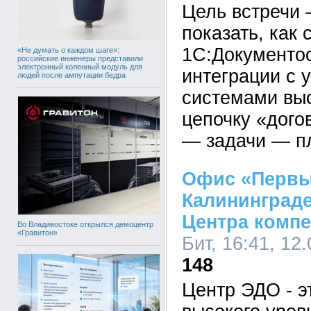
Цель встречи 
показать, как
1С:Документоо
«Не думать о каждом шаге»:
российские инженеры представили
электронный коленный модуль для
интеграции с 
людей после ампутации бедра
системами выс
цепочку «дог
— задачи — п
Офис «Первы
Калининграде
Центра комп
Во Владивостоке открылся демоцентр
«Гравитон»
Бит, 16:41, 12
148
Центр ЭДО - э