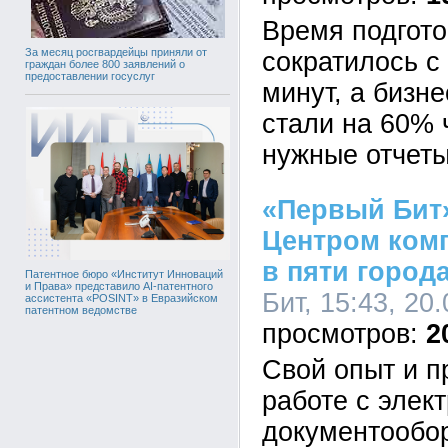
Время подгото
За месяц росгвардейцы приняли от
сократилось с 
граждан более 800 заявлений о
предоставлении госуслуг
минут, а бизн
стали на 60% 
нужные отчеты
«Первый Бит
Центром ком
в пяти город
Патентное бюро «Институт Инноваций
и Права» представило AI-патентного
Бит, 15:43, 20
ассистента «POSINT» в Евразийском
патентном ведомстве
2
Свой опыт и 
работе с элек
документообо