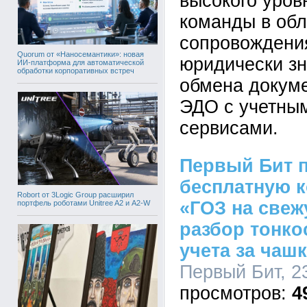
высокого уров
команды в обл
сопровождени
Quorum от «Наносемантики»: новая
юридически зн
ИИ-платформа для автоматической
обработки корпоративных встреч
обмена докуме
ЭДО с учетны
сервисами.
Первый Бит п
бесплатную 
Robort от 3Logic Group расширил
«ГОЗ на свеж
портфель роботами Unitree A2 и A2-W
разбор тонко
учета за чаш
Первый Бит, 23
4