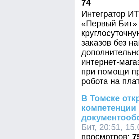
74
Интегратор И
«Первый Бит»
круглосуточну
заказов без н
дополнительно
интернет-маг
при помощи п
робота на пла
В Томске отк
компетенции 
документооб
Бит, 20:51, 15
7