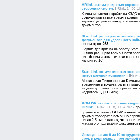
HRlink автоматизировал перенос
сторонних систем
, HRlink, 14:30, 
Компания может перейти на КЭДО от
сотрудников за все время ведения
единый цифровой контур с полным
документов.
Start Link расширил возможност
документов для удаленного най
285
Сервис для приема на работу Start 
HRlink) расширил возможности рас
платформа автоматически распозна
например 1С
Start Link оптимизировал проце
пивоваренной компании
, HRlink,
Московская Пивоваренная Компания
временные и трудозатраты в проце
модуля для удаленного приема на ра
кадрового ЭДО HRlink).
ДОМ.РФ автоматизировал кадро
HRlink
, HRlink, 21:18, 09.04.2025
Группа компаний ДОМ.РФ начала пе
документооборот с помощью сервис
около 2,5 тыс. человек, что значи
массового подписания документов 
Исследование: 9 из 10 сотрудни
срок в компаниях с программой 