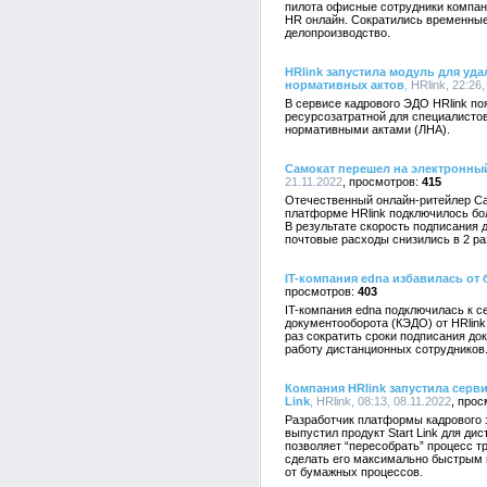
пилота офисные сотрудники компан
HR онлайн. Сократились временные
делопроизводство.
HRlink запустила модуль для уд
нормативных актов
, HRlink, 22:26
В сервисе кадрового ЭДО HRlink по
ресурсозатратной для специалисто
нормативными актами (ЛНА).
Самокат перешел на электронны
21.11.2022
415
Отечественный онлайн-ритейлер Са
платформе HRlink подключилось бо
В результате скорость подписания 
почтовые расходы снизились в 2 ра
IT-компания edna избавилась от 
403
IT-компания edna подключилась к с
документооборота (КЭДО) от HRlink
раз сократить сроки подписания до
работу дистанционных сотрудников
Компания HRlink запустила серви
Link
, HRlink, 08:13, 08.11.2022
Разработчик платформы кадрового 
выпустил продукт Start Link для д
позволяет “пересобрать” процесс т
сделать его максимально быстрым 
от бумажных процессов.