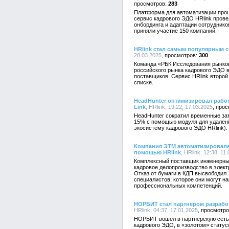
283
Платформа для автоматизации проц
сервис кадрового ЭДО HRlink пров
онбординга и адаптации сотруднико
приняли участие 150 компаний.
HRlink стал самым популярным 
28.03.2025
300
Команда «РБК Исследования рынков
российского рынка кадрового ЭДО в
поставщиков. Сервис HRlink второй
списке.
HeadHunter оптимизировал работ
Link
, HRlink, 19:22, 17.03.2025
HeadHunter сократил временные за
15% с помощью модуля для удаленно
экосистему кадрового ЭДО HRlink).
Компания ЭТМ автоматизировала
помощью HRlink
, HRlink, 12:38, 11
Комплексный поставщик инженерны
кадровое делопроизводство в элект
Отказ от бумаги в КДП высвободил
специалистов, которое они могут н
профессиональных компетенций.
НОРБИТ стал партнером разрабо
HRlink, 04:37, 17.01.2025
НОРБИТ вошел в партнерскую сеть 
кадрового ЭДО, в «золотом» статус