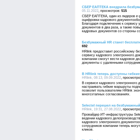
СБЕР ЕАПТЕКА внедрила безбума
05.11.2022
515
СБЕР ЕАПТЕКА, один из лидеров e-
оцифровки кадрового документообо
Благодаря подключению к сервису у
документов в два раза, а также по
кадровых документов со стороны с
Безбумажный HR станет бесплат
692
HRlink предоставит российскому би
сервису кадрового электронного до
компании смогут вести кадровое д
документы с удаленными сотрудник
В HRlink теперь доступны гибки
HRlink, 08:13, 09.09.2022
В сервисе кадрового электронного 
настраивать гибкие маршруты подп
позволит пользователям HRlink эк
многоэтапных согласованиях.
Selectel перешел на безбумажн
HRlink, 19:31, 27.08.2022
Провайдер ИТ-инфраструктуры Selec
ведении кадрового делопроизводств
кадрового электронного документоо
сотрудников компании теперь могу
кликов.