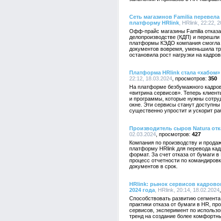
Сеть магазинов Familia перевел
платформу HRlink
, HRlink, 22:22, 
Офф-прайс магазины Familia отказа
делопроизводстве (КДП) и перешли 
платформы КЭДО компания смогла 
документов вовремя, уменьшила тр
остановила рост нагрузки на кадро
Платформа HRlink стала «хабом
22:12, 18.03.2024
350
На платформе безбумажного кадров
«витрина сервисов». Теперь клиент
и программы, которые нужны сотруд
окне. Эти сервисы станут доступны 
существенно упростит и ускорит ра
Производитель сыров Natura отк
02.03.2024
427
Компания по производству и прода
платформу HRlink для перевода кад
формат. За счет отказа от бумаги 
процесс отчетности по командировк
документов в срок.
HRlink: рынок сервисов кадровог
2024 года
, HRlink, 20:14, 18.02.2024
Способствовать развитию сегмента
практики отказа от бумаги в HR, п
сервисов, эксперимент по использо
тренд на создание более комфортны