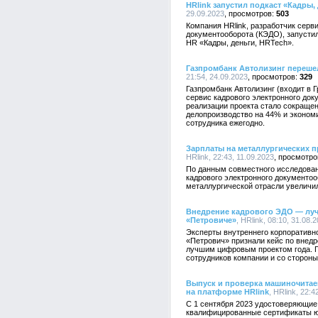
HRlink запустил подкаст «Кадры,
29.09.2023
503
Компания HRlink, разработчик серв
документооборота (КЭДО), запустил
HR «Кадры, деньги, HRTech».
Газпромбанк Автолизинг перешел
21:54, 24.09.2023
329
Газпромбанк Автолизинг (входит в 
сервис кадрового электронного док
реализации проекта стало сокращен
делопроизводство на 44% и экономи
сотрудника ежегодно.
Зарплаты на металлургических 
HRlink, 22:43, 11.09.2023
По данным совместного исследован
кадрового электронного документоо
металлургической отрасли увеличил
Внедрение кадрового ЭДО — луч
«Петровиче»
, HRlink, 08:10, 31.08.
Эксперты внутреннего корпоративно
«Петрович» признали кейс по внед
лучшим цифровым проектом года. Г
сотрудников компании и со сторон
Выпуск и проверка машиночитае
на платформе HRlink
, HRlink, 22:4
С 1 сентября 2023 удостоверяющие
квалифицированные сертификаты юр