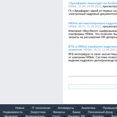
«Эркафарм» переходит на безбу
HRlink, 21:04, 24.09.2021
ГК «Эркафарм» одной из первых на
электронный кадровый документооб
HRlink автоматизировала кадров
HRlink, 00:57, 01.09.2021
Компания «ВкусВилл» оцифровывае
платформы HRlink. Это позволит б
затраты на расширение HR-департам
ВТБ и HRlink оцифруют кадровы
клиентов
, HRlink, 16:27, 12.08.2021
ВТБ интегрирует в свою экосистему
от компании HRlink. Система позво
ведении кадрового делопроизводств
Новые
«
IT технологии
«
Антивирусы
«
Аналитика
«
Промышлен
Недвижимость
«
Энергетика
«
Финансы
«
Банки
«
Пенсионный фонд
Медицина
«
Фармацевтика
«
Спорт
«
Реклама, PR
«
Деловое
«
Логи