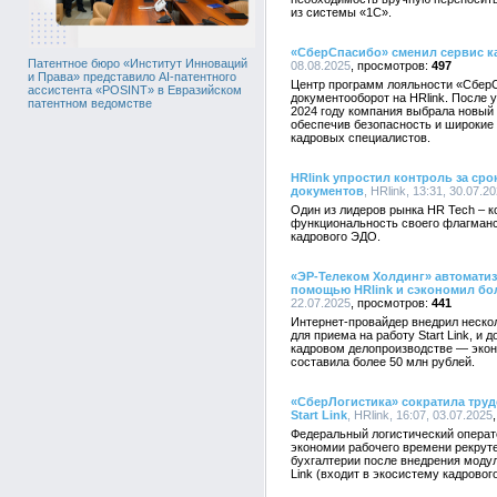
из системы «1С».
«СберСпасибо» сменил сервис к
Патентное бюро «Институт Инноваций
08.08.2025
497
и Права» представило AI-патентного
Центр программ лояльности «Сбер
ассистента «POSINT» в Евразийском
документооборот на HRlink. После 
патентном ведомстве
2024 году компания выбрала новый 
обеспечив безопасность и широкие
кадровых специалистов.
HRlink упростил контроль за ср
документов
, HRlink, 13:31, 30.07.2
Один из лидеров рынка HR Tech – к
функциональность своего флагманс
кадрового ЭДО.
«ЭР-Телеком Холдинг» автомати
помощью HRlink и сэкономил бол
22.07.2025
441
Интернет-провайдер внедрил нескол
для приема на работу Start Link, и 
кадровом делопроизводстве — экон
составила более 50 млн рублей.
«СберЛогистика» сократила труд
Start Link
, HRlink, 16:07, 03.07.2025
Федеральный логистический операт
экономии рабочего времени рекрут
бухгалтерии после внедрения модул
Link (входит в экосистему кадровог