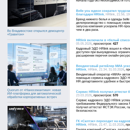
начала года без необходимости гот
Belle you вдвое сократил трудо
благодаря HRlink
, HRlink, 21:56, 1
Бренд нижнего белья и одежды bell
делопроизводство с помощью сервис
запуска компания ускорила HR-про
чем в два раза.
Во Владивостоке открылся демоцентр
«Гравитон»
HRlink включили в «белый спис
05.05.2026
427
Кадровый ЭДО HRlink вошел в «бел
доступен при вынужденных огранич
расширении перечня онлайн-ресурс
Вендинговый ритейлер МИА уско
HRlink
, HRlink, 21:34, 31.03.2026
Вендинговый оператор «МИА» автом
помощью сервиса кадрового ЭДО HRl
HR-департаменте удобнее и быстрее
Quorum от «Наносемантики»: новая
Сервис HRlink получил аттестат
ИИ-платформа для автоматической
23.03.2026
570
обработки корпоративных встреч
Сервис кадрового ЭДО HRlink успе
требованиям Федерального закона
получил аттестат ФСТЭК России, г
безопасности.
ГК «Силтэк» переходит на кадр
HRlink
, HRlink, 21:47, 11.03.2026
Группа компаний «Силтэк», разрабо