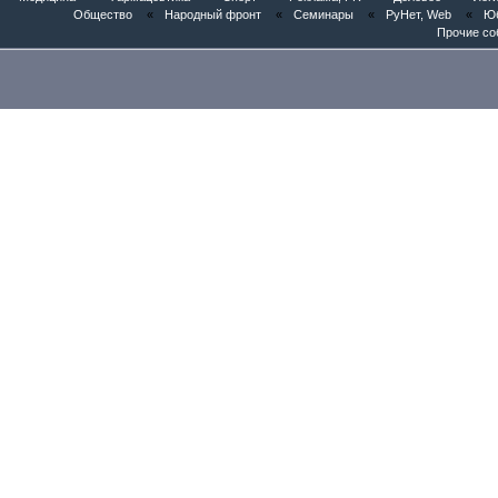
Общество
«
Народный фронт
«
Семинары
«
РуНет, Web
«
Юб
Прочие со