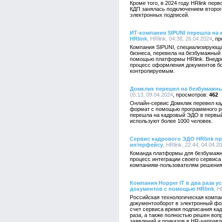
Кроме того, в 2024 году HRlink пер
КДП занялась подключением второг
электронных подписей.
ИТ-компания SIPUNI перешла на
HRlink
, HRlink, 04:38, 26.04.2024
Компания SIPUNI, специализирующа
бизнеса, перевела на безбумажный
помощью платформы HRlink. Внедре
процесс оформления документов бо
контролируемым.
Домклик перешел на безбумажны
05:13, 09.04.2024
462
Онлайн-сервис Домклик перевел ка
формат с помощью программного ре
перешла на кадровый ЭДО в первый
используют более 1000 человек.
Сервис кадрового ЭДО HRlink пре
интерфейсу
, HRlink, 22:44, 04.04.2
Команда платформы для безбумажно
процесс интеграции своего сервиса
компаниям-пользователям решения 
Компания Hopper IT в два раза 
документов с помощью HRlink
, H
Российская технологическая компа
документооборот в электронный фо
счет сервиса время подписания ка
раза, а также полностью решен в
заявлений и приказов в HR-направл