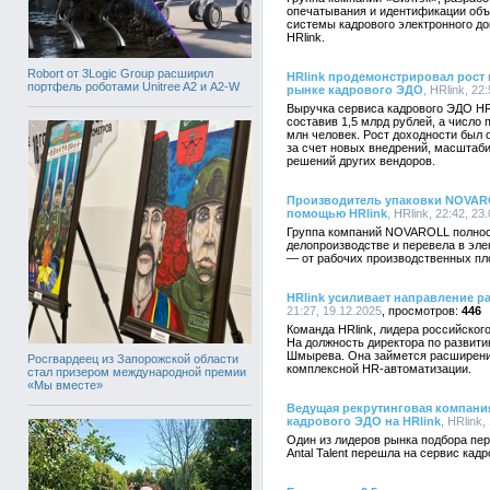
опечатывания и идентификации объ
системы кадрового электронного д
HRlink.
Robort от 3Logic Group расширил
HRlink продемонстрировал рост 
портфель роботами Unitree A2 и A2-W
рынке кадрового ЭДО
, HRlink, 22
Выручка сервиса кадрового ЭДО HRli
составив 1,5 млрд рублей, а число
млн человек. Рост доходности был
за счет новых внедрений, масштаби
решений других вендоров.
Производитель упаковки NOVAR
помощью HRlink
, HRlink, 22:42, 23
Группа компаний NOVAROLL полност
делопроизводстве и перевела в эле
— от рабочих производственных пл
HRlink усиливает направление р
21:27, 19.12.2025
446
Команда HRlink, лидера российског
На должность директора по развити
Шмырева. Она займется расширение
Росгвардеец из Запорожской области
комплексной HR-автоматизации.
стал призером международной премии
«Мы вместе»
Ведущая рекрутинговая компания
кадрового ЭДО на HRlink
, HRlink,
Один из лидеров рынка подбора пе
Antal Talent перешла на сервис кад