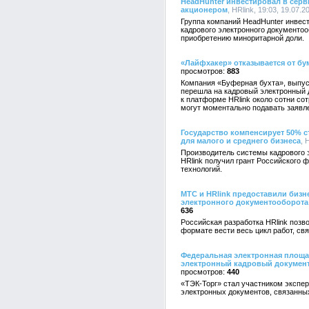
HeadHunter инвестировал в серв
акционером
, HRlink, 19:03, 19.07.2
Группа компаний HeadHunter инвес
кадрового электронного документоо
приобретению миноритарной доли.
«Лайфхакер» отказывается от бу
883
Компания «Буферная бухта», выпу
перешла на кадровый электронный 
к платформе HRlink около сотни со
могут моментально подавать заявл
Государство компенсирует 50% 
для малого и среднего бизнеса
, 
Производитель системы кадрового 
HRlink получил грант Российского
технологий.
МТС и HRlink предоставили бизн
электронного документооборота
636
Российская разработка HRlink позв
формате вести весь цикл работ, с
Федеральная электронная площа
электронный кадровый докумен
440
«ТЭК-Торг» стал участником экспе
электронных документов, связанны