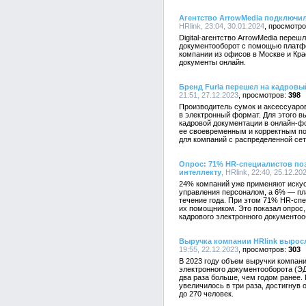
Агентство ArrowMedia подключил
HRlink, 23:04, 30.01.2024
Digital-агентство ArrowMedia пере
документооборот с помощью платфо
компании из офисов в Москве и Кра
документы онлайн.
Бренд Furla перешел на кадровы
21:51, 27.12.2023
398
Производитель сумок и аксессуаро
в электронный формат. Для этого в
кадровой документации в онлайн-фо
ее своевременным и корректным по
для компаний с распределенной се
Опрос: 71% HR-специалистов поз
интеллекту
, HRlink, 22:40, 25.12.20
24% компаний уже применяют искус
управления персоналом, а 6% — пл
течение года. При этом 71% HR-сп
их помощником. Это показал опрос
кадрового электронного документооб
Выручка компании HRlink выросла
19:55, 22.12.2023
303
В 2023 году объем выручки компани
электронного документооборота (ЭД
два раза больше, чем годом ранее
увеличилось в три раза, достигнув 
до 270 человек.