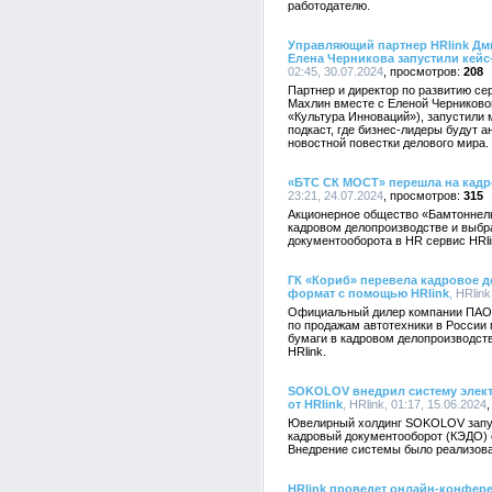
работодателю.
Управляющий партнер HRlink Дми
Елена Черникова запустили кейс
02:45, 30.07.2024
208
Партнер и директор по развитию се
Махлин вместе с Еленой Черниковой,
«Культура Инноваций»), запустили 
подкаст, где бизнес-лидеры будут 
новостной повестки делового мира.
«БТС СК МОСТ» перешла на кад
23:21, 24.07.2024
315
Акционерное общество «Бамтоннель
кадровом делопроизводстве и выбр
документооборота в HR сервис HRli
ГК «Кориб» перевела кадровое 
формат с помощью HRlink
, HRlink
Официальный дилер компании ПАО «
по продажам автотехники в России 
бумаги в кадровом делопроизводст
HRlink.
SOKOLOV внедрил систему элект
от HRlink
, HRlink, 01:17, 15.06.2024
Ювелирный холдинг SOKOLOV запус
кадровый документооборот (КЭДО) 
Внедрение системы было реализова
HRlink проведет онлайн-конфере