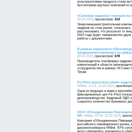
пользователями продукта стали ау
бухгалтерию крупных компаний из р
«Силовые машины» перешли на 
04.04.2023
419
Энергомашиностроительная компан
лидеров на этом рынке, отказалась 
рассчитывают, что результат от вн
2023 года будет эквивалентен двум
работы с документами.
В рамках нацпроекта «Производи
предприятия переведут на цифр
20.03.2023
678
Производитель платформы кадровог
компетенций в области производит
сотрудничестве в рамках VII Санк
Труда.
Fix Price упростила обмен кадр
HRlink, 21:21, 13.03.2023
Одна из ведущих в мире и крупнейш
фиксированных цен Fix Price отказ
делопроизводстве. Кадровый ЭДО н
сократить количество бумажных до
ООО «Объединенные Пивоварни 
HR
, HRlink, 07:59, 22.02.2023
Компания «Объединенные Пивоварни
российского пивоваренного рынка, 
документооборота HRlink. 97% сотр
могут оформлять документы в сфер