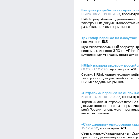
Выручка разработчика сервиса к
HRlink, 08:23, 19.01.2023
HRlink, разработчик одноименной 
электронным документооборотом (КЭ
раза больше, чем годом ранее.
Триколор перешел на безбумаж
585
Мультиплатформенный оператор Тр
системы кадрового ЭДО от HRlink. 
компании могут подписывать докум
HRlink назвали лидером россий
08:26, 21.12.2022
491
Сервис HRlink назван лидером рейт
электронного документооборота, с
РБК Исследования рынков.
«Петрович» перешел на онлайн
HRlink, 18:01, 18.12.2022
Торговый дом «Петрович» перешел
документооборот на платформе HRli
всей России теперь могут подписы
несколько кликов.
«Скандинавия» оцифровала кад
15.12.2022
401
Сеть клиник «Скандинавия» и «Ска
проект внедрения кадрового электр