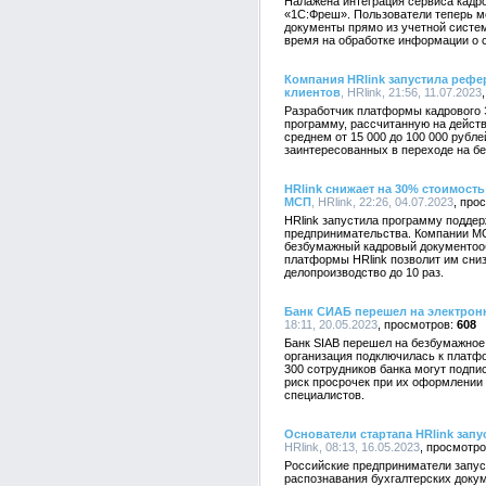
Налажена интеграция сервиса кадр
«1С:Фреш». Пользователи теперь м
документы прямо из учетной систе
время на обработке информации о 
Компания HRlink запустила реф
клиентов
, HRlink, 21:56, 11.07.2023
Разработчик платформы кадрового 
программу, рассчитанную на дейст
среднем от 15 000 до 100 000 рубл
заинтересованных в переходе на б
HRlink снижает на 30% стоимост
МСП
, HRlink, 22:26, 04.07.2023
HRlink запустила программу поддер
предпринимательства. Компании МС
безбумажный кадровый документооб
платформы HRlink позволит им сниз
делопроизводство до 10 раз.
Банк СИАБ перешел на электрон
18:11, 20.05.2023
608
Банк SIAB перешел на безбумажное
организация подключилась к платфо
300 сотрудников банка могут подп
риск просрочек при их оформлении 
специалистов.
Основатели стартапа HRlink зап
HRlink, 08:13, 16.05.2023
Российские предприниматели запус
распознавания бухгалтерских докум