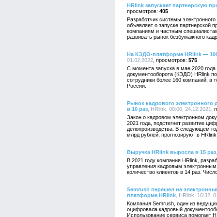
HRlink запускает партнерскую п
405
Разработчик системы электронного 
объявляет о запуске партнерской 
компаниям и частным специалиста
развивать рынок безбумажного кадр
На КЭДО-платформе HRlink — 10
01.02.2022
575
С момента запуска в мае 2020 года
документооборота (КЭДО) HRlink п
сотрудники более 160 компаний, в 
России.
Рынок кадрового электронного д
в 10 раз
, HRlink, 00:00, 24.12.2021
Закон о кадровом электронном док
2021 года, подстегнет развитие ци
делопроизводства. В следующем год
млрд рублей, прогнозируют в HRlink
Выручка HRlink выросла в 15 раз
В 2021 году компания HRlink, разр
управления кадровым электронным
количество клиентов в 14 раз. Числ
Semrush перешел на электронны
платформе HRlink
, HRlink, 16:32, 
Компания Semrush, один из ведущих
оцифровала кадровый документообо
Использование сервиса помогает 