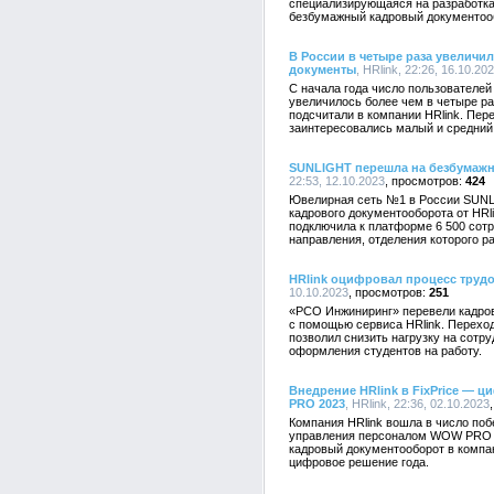
специализирующаяся на разработка
безбумажный кадровый документоо
В России в четыре раза увеличи
документы
, HRlink, 22:26, 16.10.20
С начала года число пользователей
увеличилось более чем в четыре ра
подсчитали в компании HRlink. Пе
заинтересовались малый и средний
SUNLIGHT перешла на безбумажн
22:53, 12.10.2023
424
Ювелирная сеть №1 в России SUNL
кадрового документооборота от HRl
подключила к платформе 6 500 сотр
направления, отделения которого ра
HRlink оцифровал процесс трудо
10.10.2023
251
«РСО Инжиниринг» перевели кадро
с помощью сервиса HRlink. Перехо
позволил снизить нагрузку на сотру
оформления студентов на работу.
Внедрение HRlink в FixPrice — 
PRO 2023
, HRlink, 22:36, 02.10.2023
Компания HRlink вошла в число по
управления персоналом WOW PRO 2
кадровый документооборот в компан
цифровое решение года.