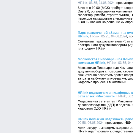
HRlink, 03:35, 11.06.2024
6 июня в 10:00 (МСК) пройдет втор
Day 2.0, организованная компанией 
госсектор, ритейл, строительство, I
переходе на кадровые электронные
КЭДО и насколько решение их опра
Парк развлечений «Замания» см
HRlink
, HRlink, 05:23, 04.06.2024
Семейный парк развлечений «Зама
электронного документооборота (ЭД
платформу HRlink.
Московская Пивоваренная Компа
помощью HRlink
, HRlink, 03:35, 04
Московская Пивоваренная Компани
документооборот с помощью сервиса
значительно сократить время оформ
затраты на бумагу и курьерскую до
кадровые процессы в компании.
HRlink подключил в платформе к
сети аптек «Максавит»
, HRlink, 00
Федеральная сеть аптек «Максавит»
делопроизводстве (КДП) и подключ
кадрового ЭДО HRlink.
HRlink повысил надежность раб
00:58, 06.05.2024
489
Архитектуру платформы кадрового 
HRlink адаптировали к существенно