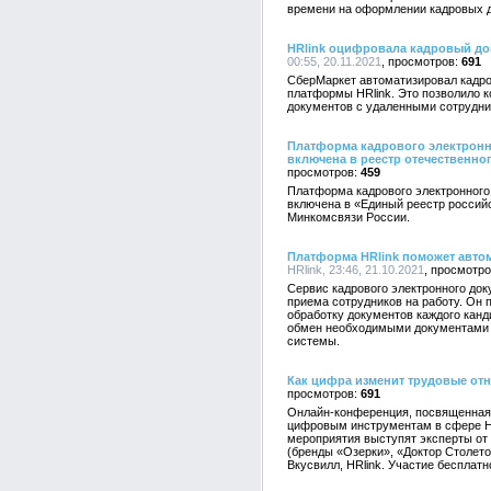
времени на оформлении кадровых 
HRlink оцифровала кадровый до
00:55, 20.11.2021
691
СберМаркет автоматизировал кадр
платформы HRlink. Это позволило 
документов с удаленными сотрудни
Платформа кадрового электронн
включена в реестр отечественно
459
Платформа кадрового электронного
включена в «Единый реестр россий
Минкомсвязи России.
Платформа HRlink поможет авто
HRlink, 23:46, 21.10.2021
Сервис кадрового электронного до
приема сотрудников на работу. Он
обработку документов каждого канди
обмен необходимыми документами 
системы.
Как цифра изменит трудовые от
691
Онлайн-конференция, посвященная
цифровым инструментам в сфере HR
мероприятия выступят эксперты от
(бренды «Озерки», «Доктор Столето
Вкусвилл, HRlink. Участие бесплатн