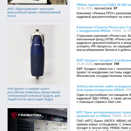
HRlink перевел на КЭДО 35 500 
29.06.2026
97
АНО «Вдохновение» запускает
масштабный проект «Инклюзивный
Компания «Лемана ПРО» реализова
путь»
кадровый документооборот на плат
Компании «Группы Ренессанс Ст
с внедрением HRlink
, HRlink, 21:4
Страховая компания «Ренессанс Жи
пенсионный фонд (НПФ) «Ренессанс
кадрового документооборота и внед
ускорить HR-процессы, не наращив
масштабирования бизнеса и добитьс
БФТ-Холдинг внедрил платформу
03.06.2026
749
БФТ-Холдинг совместно с технологи
проект по внедрению системы кадр
Московском государственном техни
Selecty увеличил найм сотрудни
«Не думать о каждом шаге»:
благодаря внедрению HRlink
, HR
российские инженеры представили
Один из крупнейших поставщиков ИТ
электронный коленный модуль для
кадровый ЭДО HRlink, а также авт
людей после ампутации бедра
с помощью сервиса Start Link.
МТС Банк автоматизировал прие
разработки от HRlink
, HRlink, 20:4
ПАО «МТС-Банк» (MOEX: MBNK) объ
приема новых сотрудников. С помощ
(входит в экосистему HRlink) банк 