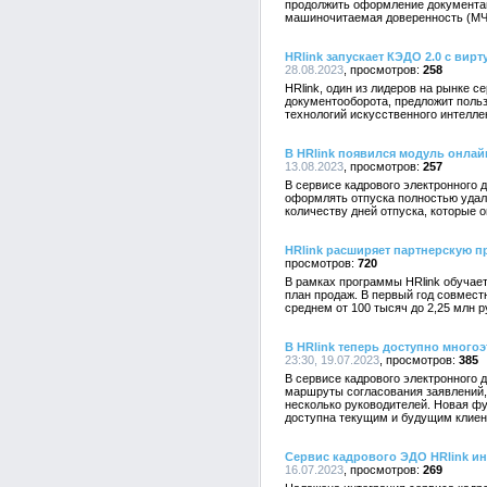
продолжить оформление документац
машиночитаемая доверенность (МЧ
HRlink запускает КЭДО 2.0 с ви
28.08.2023
258
HRlink, один из лидеров на рынке с
документооборота, предложит поль
технологий искусственного интелле
В HRlink появился модуль онла
13.08.2023
257
В сервисе кадрового электронного 
оформлять отпуска полностью удале
количеству дней отпуска, которые о
HRlink расширяет партнерскую 
720
В рамках программы HRlink обучае
план продаж. В первый год совмес
среднем от 100 тысяч до 2,25 млн р
В HRlink теперь доступно много
23:30, 19.07.2023
385
В сервисе кадрового электронного 
маршруты согласования заявлений,
несколько руководителей. Новая ф
доступна текущим и будущим клиен
Сервис кадрового ЭДО HRlink и
16.07.2023
269