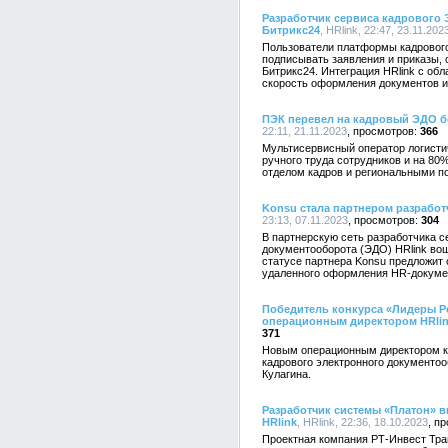
Разработчик сервиса кадрового 
Битрикс24
, HRlink, 22:47, 23.11.202
Пользователи платформы кадрового
подписывать заявления и приказы, 
Битрикс24. Интеграция HRlink с об
скорость оформления документов и 
ПЭК перевел на кадровый ЭДО 
22:11, 21.11.2023
366
Мультисервисный оператор логисти
ручного труда сотрудников и на 8
отделом кадров и региональными п
Konsu стала партнером разработ
23:13, 07.11.2023
304
В партнерскую сеть разработчика с
документооборота (ЭДО) HRlink вош
статусе партнера Konsu предложит
удаленного оформления HR-докуме
Победитель конкурса «Лидеры Ро
операционным директором HRli
371
Новым операционным директором к
кадрового электронного документоо
Кулагина.
Разработчик системы «Платон» 
HRlink
, HRlink, 22:36, 18.10.2023
Проектная компания РТ-Инвест Тр