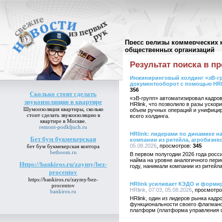
Пресс релизы коммерческих 
Поиск в пресс-релизах
//
общественных организаций
Результат поиска в пр
Инжиниринговый холдинг «эВ-г
документооборот с помощью HRl
356
Сколько стоит сделать
«эВ-групп» автоматизировал кадро
звукоизоляцию в квартире
HRlink, что позволило в разы уско
Шумоизоляция квартиры,
сколько
объем ручных операций и унифици
стоит сделать звукоизоляцию в
всего холдинга.
квартире
в Москве.
remont-podkljuch.ru
HRlink: лидерами по динамике н
Бет бум букмекерская
компании из ритейла, агробизнес
05.08.2026
345
бет бум букмекерская
контора
betboom.ru
В первом полугодии 2026 года рос
найма на уровне аналогичного пери
Https://bankiros.ru/zaymy/bez-
году, нанимали компании из ритейла
procentov
https://bankiros.ru/zaymy/bez-
HRlink усиливает КЭДО и формир
procentov
HRlink, 07:03, 05.08.2026
bankiros.ru
HRlink, один из лидеров рынка кадр
функциональности своего флагманск
платформ (платформа управления о