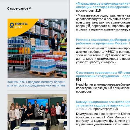
«Малышевское рудоуправление» 
операции благодаря внедрению 
Самое-самое
//
215
«Малышевское рудоуправление» ав
делопроизводство с помощью плат
позволил предприятию вдвое сокра
операций, перевести в цифровой ф
и снизить административную нагруз
Регионы становятся драйвером 
работают за пределами Москвы
,
Аналитики отмечают активный спро
документооборота (КЭДО) в региона
зрелые системы КЭДО позволяют к
деятельности оптимизировать проц
ускорять работу с кадрами.
Отсутствие современных HR-сер
привлечение сотрудников – опр
586
«Лента PRO» продала бизнесу более 5
HeadHunter и компания-разработчик
млн литров прохладительных напитков
исследование ожиданий соискателе
процессов.
Коммуникационное агентство Di
затраты на кадровое администрир
30.06.2026
196
Коммуникационное агентство Diden
помощью сервиса HRlink. Автомати
нагрузку на кадровую функцию и уп
подписания документов в компании