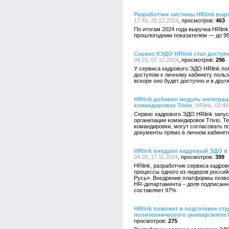
Разработчик системы HRlink выро
17:49, 28.12.2024
463
По итогам 2024 года выручка HRlink
прошлогодним показателем — до 95
Сервис КЭДО HRlink стал досту
04:20, 07.12.2024
296
У сервиса кадрового ЭДО HRlink п
доступом к личному кабинету пользо
вскоре оно будет доступно и в друг
HRlink добавил модуль интеграц
командировок Trivio
, HRlink, 02:4
Сервис кадрового ЭДО HRlink запу
организации командировок Trivio. Т
командировки, могут согласовать 
документы прямо в личном кабинете
HRlink внедрил кадровый ЭДО в
04:20, 17.11.2024
399
HRlink, разработчик сервиса кадро
процессы одного из лидеров росс
Русь». Внедрение платформы позв
HR-департамента – доля подписанн
составляет 97%.
HRlink поможет в подготовке ст
политехнического университета 
275