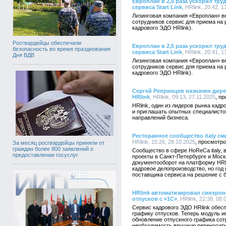
Европлан в 2,5 раза ускорил тр
сервиса Start Link
, HRlink, 20:42, 
Лизинговая компания «Европлан» в
сотрудников сервис для приема на р
кадрового ЭДО HRlink).
Росгвардейцы обеспечили
Европлан в 2,5 раза ускорил тр
безопасность во время празднования
сервиса Start Link
, HRlink, 20:41, 
Дня ВДВ
Лизинговая компания «Европлан» в
сотрудников сервис для приема на р
кадрового ЭДО HRlink).
Сергей Репринцев назначен дире
HRlink
, HRlink, 09:13, 27.11.2025
HRlink, один из лидеров рынка кад
и приглашать опытных специалисто
направлений бизнеса.
Ресторанное сообщество italy с
HRlink, 15:26, 28.10.2025
За месяц росгвардейцы приняли от
граждан более 800 заявлений о
Сообщество в сфере HoReCa italy, 
предоставлении госуслуг
проекты в Санкт-Петербурге и Моск
документооборот на платформу HRl
кадровое делопроизводство, но год
поставщика сервиса на решение с 
HRlink автоматизировал синхро
отпусков с «1С»
, HRlink, 22:38, 08
Сервис кадрового ЭДО HRlink обес
графику отпусков. Теперь модуль и
обновление отпускного графика со
необходимость вручную переносить