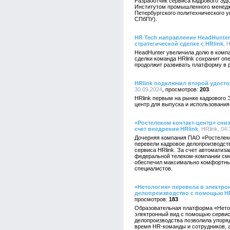
Разработчик сервиса кадрового ЭДО
Институтом промышленного менеджм
Петербургского политехнического 
СПбПУ).
HR Tech направление HeadHunter
стратегической сделке с HRlink
, 
HeadHunter увеличила долю в компа
сделки команда HRlink сохранит о
продолжит развивать платформу в р
HRlink подключил второй удост
30.09.2024
203
HRlink первым на рынке кадрового
центр для выпуска и использования
«Ростелеком контакт-центр» сниз
счет внедрения HRlink
, HRlink, 04
Дочерняя компания ПАО «Ростелеко
перевели кадровое делопроизводст
сервиса HRlink. За счет автоматиз
федеральной телеком-компании смо
обеспечил максимально комфортные
специалистов.
«Нетология» перевела в электр
делопроизводство с помощью HR
183
Образовательная платформа «Нето
электронный вид с помощью сервиса
делопроизводства позволила упоря
время HR-команды и сотрудников, 