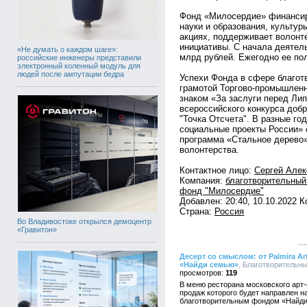
Фонд «Милосердие» финансир
науки и образования, культур
акциях, поддерживает волонт
инициативы. С начала деятел
«Не думать о каждом шаге»:
млрд рублей. Ежегодно ее по
российские инженеры представили
электронный коленный модуль для
людей после ампутации бедра
Успехи Фонда в сфере благот
грамотой Торгово-промышленн
знаком «За заслуги перед Ли
всероссийского конкурса доб
"Точка Отсчета". В разные г
социальные проекты России» 
программа «Стальное дерево»
волонтерства.
Контактное лицо:
Сергей Алек
Компания:
благотворительный
фонд "Милосердие"
Добавлен: 20:40, 10.10.2022 
Страна:
Россия
Во Владивостоке открылся демоцентр
«Гравитон»
Десерт со смыслом: от Palmira 
«Найди семью»
, Благотворительны
119
В меню ресторана московского арт-от
продаж которого будет направлен 
благотворительным фондом «Найд