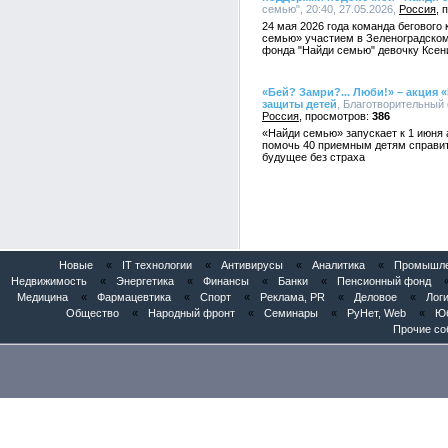
семью", 20:40, 27.05.2026,
Россия
24 мая 2026 года команда бегового
семью» участием в Зеленоградско
фонда "Найди семью" девочку Ксен
«Бей? Замри?... Люби!» – акция
защиты детей
, Благотворительный 
Россия
386
«Найди семью» запускает к 1 июня 
помочь 40 приемным детям справит
будущее без страха
Новые
«
IT технологии
«
Антивирусы
«
Аналитика
«
Промышлен
Недвижимость
«
Энергетика
«
Финансы
«
Банки
«
Пенсионный фонд
Медицина
«
Фармацевтика
«
Спорт
«
Реклама, PR
«
Деловое
«
Логи
Общество
«
Народный фронт
«
Семинары
«
РуНет, Web
«
Юб
Прочие со