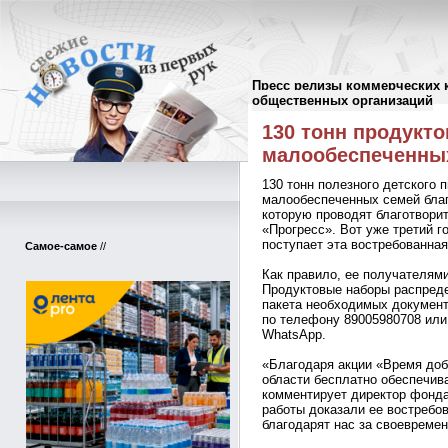
Пресс релизы коммерческих 
Пресс-релизы
//
общественных организаций
130 тонн продукто
малообеспеченны
130 тонн полезного детского 
малообеспеченных семей благ
которую проводят благотвор
«Прогресс». Вот уже третий г
поступает эта востребованна
Самое-самое
//
Как правило, ее получателям
Продуктовые наборы распред
пакета необходимых документ
по телефону 89005980708 или 
WhatsApp.
«Благодаря акции «Время доб
области бесплатно обеспечив
комментирует директор фонда
работы доказали ее востребо
благодарят нас за своевреме