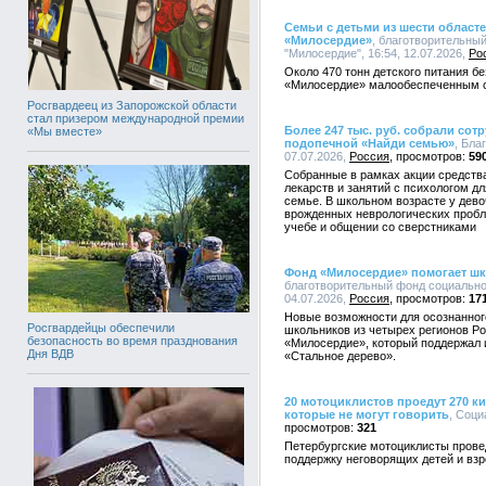
Семьи с детьми из шести област
«Милосердие»
, благотворительны
"Милосердие", 16:54, 12.07.2026,
Ро
Около 470 тонн детского питания б
«Милосердие» малообеспеченным с
Росгвардеец из Запорожской области
стал призером международной премии
Более 247 тыс. руб. собрали сот
«Мы вместе»
подопечной «Найди семью»
, Бла
07.07.2026,
Россия
59
Собранные в рамках акции средства
лекарств и занятий с психологом д
семье. В школьном возрасте у дево
врожденных неврологических пробл
учебе и общении со сверстниками
Фонд «Милосердие» помогает ш
благотворительный фонд социально
04.07.2026,
Россия
17
Новые возможности для осознанног
Росгвардейцы обеспечили
школьников из четырех регионов Р
безопасность во время празднования
«Милосердие», который поддержал 
Дня ВДВ
«Стальное дерево».
20 мотоциклистов проедут 270 к
которые не могут говорить
, Соци
321
Петербургские мотоциклисты прове
поддержку неговорящих детей и вз