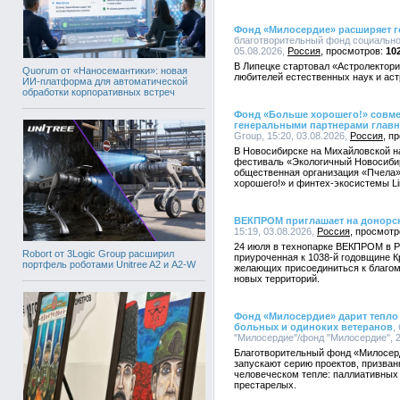
Фонд «Милосердие» расширяет г
благотворительный фонд социально
05.08.2026,
Россия
10
В Липецке стартовал «Астролектори
Quorum от «Наносемантики»: новая
любителей естественных наук и ас
ИИ-платформа для автоматической
обработки корпоративных встреч
Фонд «Больше хорошего!» совмест
генеральными партнерами главн
Group, 15:20, 03.08.2026,
Россия
В Новосибирске на Михайловской н
фестиваль «Экологичный Новосиби
общественная организация «Пчела»
хорошего!» и финтех-экосистемы Li
ВЕКПРОМ приглашает на донорск
15:19, 03.08.2026,
Россия
24 июля в технопарке ВЕКПРОМ в Р
Robort от 3Logic Group расширил
приуроченная к 1038-й годовщине 
портфель роботами Unitree A2 и A2-W
желающих присоединиться к благому
новых территорий.
Фонд «Милосердие» дарит тепло 
больных и одиноких ветеранов
,
"Милосердие"/фонд "Милосердие", 2
Благотворительный фонд «Милосер
запускают серию проектов, призван
человеческом тепле: паллиативных
престарелых.