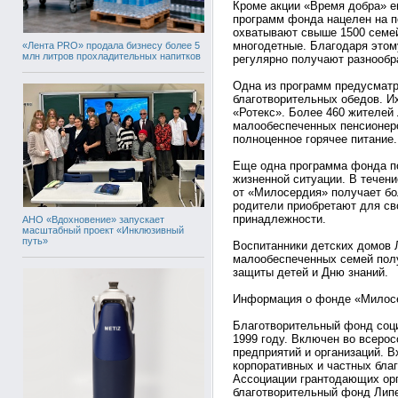
Кроме акции «Время добра» 
программ фонда нацелен на п
охватывают свыше 1500 семей
многодетные. Благодаря этом
«Лента PRO» продала бизнесу более 5
млн литров прохладительных напитков
регулярно получают разнооб
Одна из программ предусмат
благотворительных обедов. И
«Ротекс». Более 460 жителей
малообеспеченных пенсионер
полноценное горячее питание.
Еще одна программа фонда п
жизненной ситуации. В течен
от «Милосердия» получает бо
родители приобретают для св
принадлежности.
АНО «Вдохновение» запускает
масштабный проект «Инклюзивный
путь»
Воспитанники детских домов Л
малообеспеченных семей пол
защиты детей и Дню знаний.
Информация о фонде «Милос
Благотворительный фонд соц
1999 году. Включен во всеро
предприятий и организаций. 
корпоративных и частных бла
Ассоциации грантодающих ор
благотворительный фонд Липе