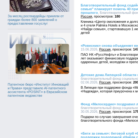
Благотворительный фонд содейс
семью" планирует помочь 40 пр
прошлого
, Благотворительный фонд
За месяц росгвардейцы приняли от
Россия
180
граждан более 800 заявлений о
Клиника «Центр омоложения и долго
предоставлении госуслуг
и 4 отеля Palmira Hotels в Московс
«Найди семью», стартовавшую 1 ию
детей
«Ровесник» снова объединяет ю
15.06.2026,
Россия
14
ПАО НК «РуссНефть» и Благотвори
лет оказывают финансовую поддерж
одаренных детей, молодежи и преп
Детские дома Липецкой области
благотворительный фонд социально
02.06.2026,
Россия
20
Патентное бюро «Институт Инноваций
В Липецке при поддержке фонда «М
и Права» представило AI-патентного
«Надежда», которая приурочена к 
ассистента «POSINT» в Евразийском
патентном ведомстве
Фонд «Милосердие» поздравил л
благотворительный фонд социально
30.05.2026,
Россия
17
Подарки по случаю завершения оче
благотворительного фонда «Милосе
«Беги за семью»: беговой клуб
поддержки подопечной «Найди 