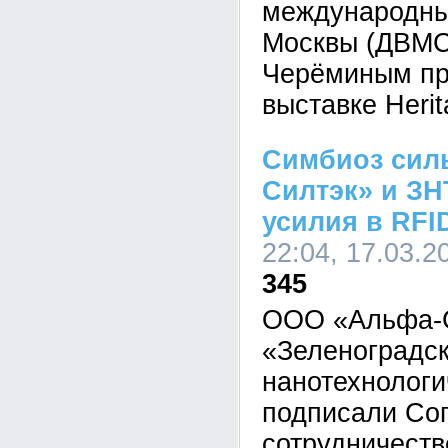
международны
Москвы (ДВМС
Черёминым пр
выставке Herit
Симбиоз сил
Силтэк» и З
усилия в RFI
22:04, 17.03.2
345
ООО «Альфа-С
«Зеленоградс
нанотехнологи
подписали Со
сотрудничеств