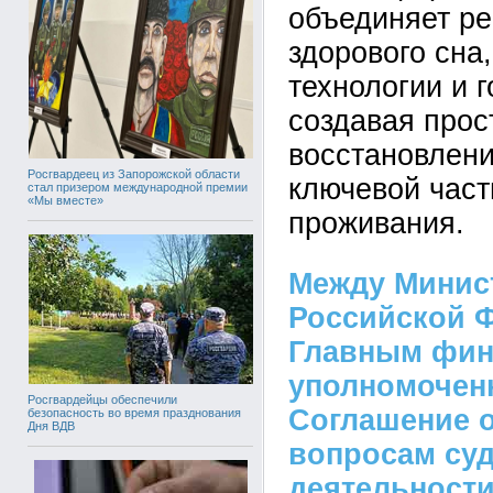
объединяет ре
здорового сна
технологии и 
создавая прос
восстановлени
Росгвардеец из Запорожской области
ключевой час
стал призером международной премии
«Мы вместе»
проживания.
Между Минис
Российской 
Главным фи
уполномочен
Росгвардейцы обеспечили
Соглашение о
безопасность во время празднования
Дня ВДВ
вопросам суд
деятельност