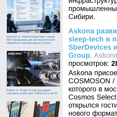
инфраструкту
промышленных
Сибири.
Askona разви
Quorum от «Наносемантики»: новая
sleep-tech в 
ИИ-платформа для автоматической
обработки корпоративных встреч
SberDevices 
Group
, Askona
2
Askona присое
COSMOSON / П
которого в мо
Robort от 3Logic Group расширил
портфель роботами Unitree A2 и A2-W
Cosmos Select
открылся гост
нового формат