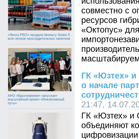
использовани
совместно с о
ресурсов гибр
«Октопус» для
«Лента PRO» продала бизнесу более 5
импортонезав
млн литров прохладительных напитков
производител
масштабируем
ГК «Юзтех» и
о начале пар
сотрудничест
АНО «Вдохновение» запускает
масштабный проект «Инклюзивный
21:47, 14.07.2
путь»
ГК «Юзтех» и
объединяют ко
цифровизации 