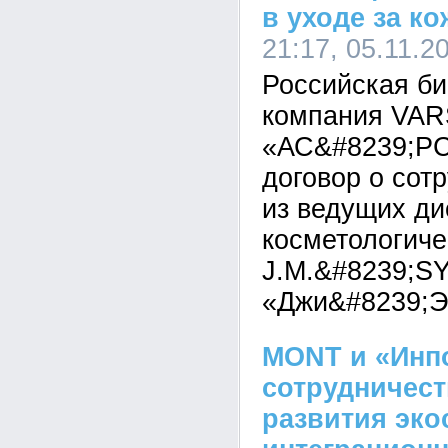
в уходе за к
21:17, 05.11.2
Российская би
компания VA
«АС&#8239;РС
договор о сот
из ведущих д
косметологиче
J.M.&#8239;
«Джи&#8239;Э
MONT и «Инп
сотрудничест
развития эк