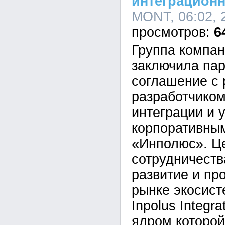
интеграцион
MONT, 06:02, 
6
Группа компа
заключила пар
соглашение с 
разработчико
интеграции и 
корпоративны
«Инполюс». Ц
сотрудничеств
развитие и пр
рынке экосис
Inpolus Integra
ядром которой