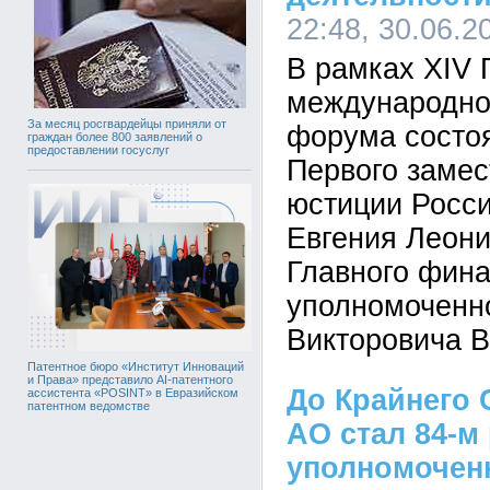
22:48, 30.06.2
В рамках XIV 
международно
За месяц росгвардейцы приняли от
форума состо
граждан более 800 заявлений о
предоставлении госуслуг
Первого замес
юстиции Росс
Евгения Леони
Главного фина
уполномоченн
Викторовича В
Патентное бюро «Институт Инноваций
и Права» представило AI-патентного
До Крайнего 
ассистента «POSINT» в Евразийском
патентном ведомстве
АО стал 84-м
уполномочен