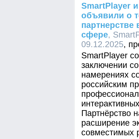
SmartPlayer и
объявили о 
партнерстве в
сфере
, SmartP
09.12.2025
SmartPlayer с
заключении с
намерениях с
российским п
профессионал
интерактивных
Партнёрство н
расширение э
совместимых 