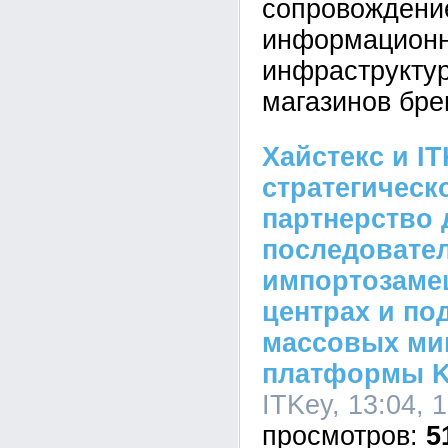
сопровождени
информационн
инфраструкту
магазинов бре
Хайстекс и I
стратегическ
партнерство 
последовате
импортозамещ
центрах и по
массовых миг
платформы Ke
ITKey, 13:04, 
5