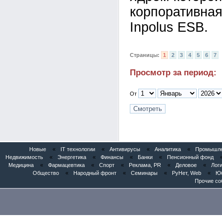
корпоративна
Inpolus ESB.
Страницы:
1
2
3
4
5
6
7
Просмотр за период:
От
Новые
«
IT технологии
«
Антивирусы
«
Аналитика
«
Промышлен
Недвижимость
«
Энергетика
«
Финансы
«
Банки
«
Пенсионный фонд
Медицина
«
Фармацевтика
«
Спорт
«
Реклама, PR
«
Деловое
«
Логи
Общество
«
Народный фронт
«
Семинары
«
РуНет, Web
«
Юб
Прочие со