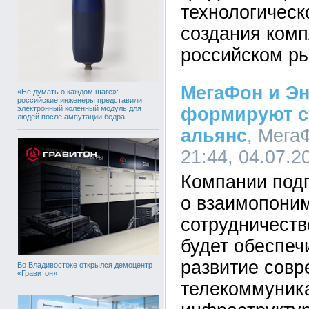
технологическ
создания ком
российском ры
МегаФон и Эн
«Не думать о каждом шаге»:
российские инженеры представили
электронный коленный модуль для
формируют с
людей после ампутации бедра
альянс
, Мега
21:44, 04.07.2
Компании под
о взаимопони
сотрудничеств
будет обеспеч
развитие сов
Во Владивостоке открылся демоцентр
«Гравитон»
телекоммуник