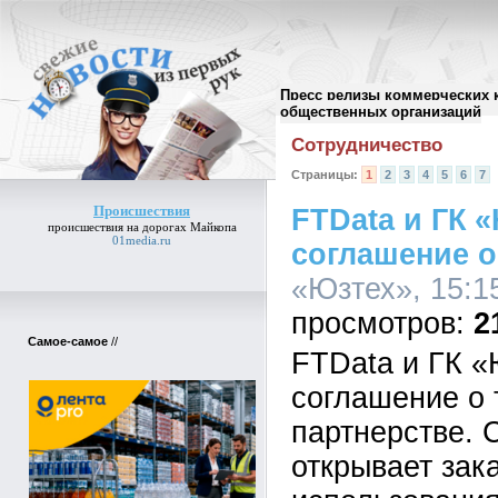
Пресс релизы коммерческих 
Архив пресс-релизов
//
общественных организаций
Сотрудничество
Страницы:
1
2
3
4
5
6
7
Происшествия
FTData и ГК 
происшествия
на дорогах Майкопа
01media.ru
соглашение о
«Юзтех», 15:15
2
Самое-самое
//
FTData и ГК «
соглашение о 
партнерстве. 
открывает зак