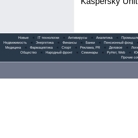
Kaspersky Unit
Новые
«
IT технологии
«
Антивирусы
«
Аналитика
«
Промышлен
Недвижимость
«
Энергетика
«
Финансы
«
Банки
«
Пенсионный фонд
Медицина
«
Фармацевтика
«
Спорт
«
Реклама, PR
«
Деловое
«
Логи
Общество
«
Народный фронт
«
Семинары
«
РуНет, Web
«
Юб
Прочие со