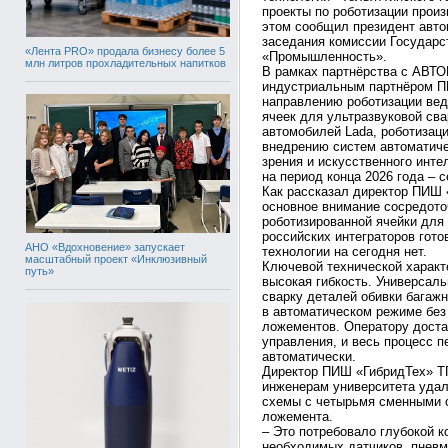
проекты по роботизации про
этом сообщил президент авто
заседания комиссии Государс
«Лента PRO» продала бизнесу более 5
«Промышленность».
млн литров прохладительных напитков
В рамках партнёрства с АВТО
индустриальным партнёром П
направлению роботизации вед
ячеек для ультразвуковой св
автомобилей Lada, роботизаци
внедрению систем автоматиче
зрения и искусственного инт
на период конца 2026 года – с
Как рассказал директор ПИШ 
основное внимание сосредото
роботизированной ячейки для
российских интеграторов гото
АНО «Вдохновение» запускает
технологии на сегодня нет.
масштабный проект «Инклюзивный
Ключевой технической характ
путь»
высокая гибкость. Универсал
сварку деталей обивки багаж
в автоматическом режиме без
ложементов. Оператору доста
управления, и весь процесс 
автоматически.
Директор ПИШ «ГибридТех» ТГ
инженерам университета удал
схемы с четырьмя сменными с
ложемента.
– Это потребовало глубокой к
необходимых датчиков, пнев