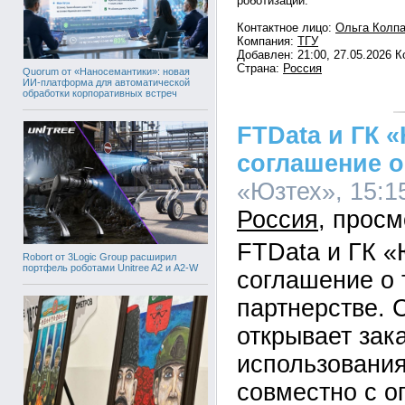
роботизации.
Контактное лицо:
Ольга Колп
Компания:
ТГУ
Добавлен: 21:00, 27.05.2026 
Страна:
Россия
Quorum от «Наносемантики»: новая
ИИ-платформа для автоматической
обработки корпоративных встреч
FTData и ГК 
соглашение о
«Юзтех», 15:15
Россия
FTData и ГК «
Robort от 3Logic Group расширил
портфель роботами Unitree A2 и A2-W
соглашение о 
партнерстве. 
открывает зак
использовани
совместно с о