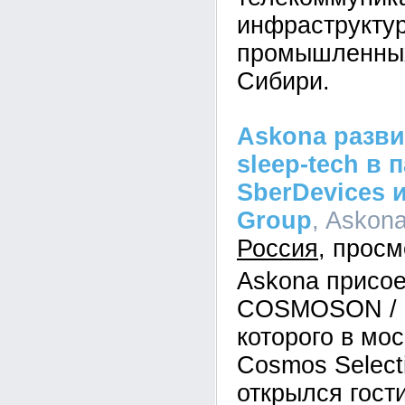
инфраструкту
промышленных
Сибири.
Askona разви
sleep-tech в 
SberDevices 
Group
, Askona
Россия
Askona присое
COSMOSON / П
которого в мо
Cosmos Select
открылся гост