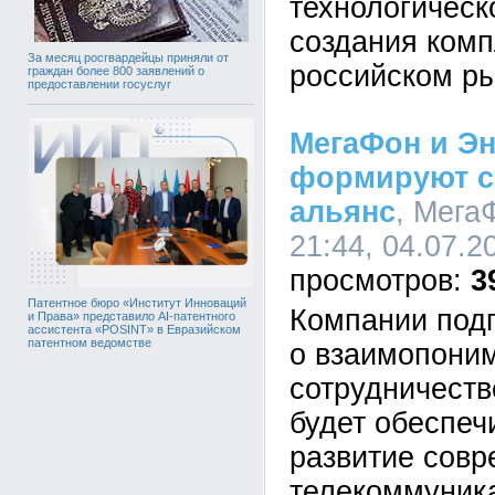
технологическ
создания ком
За месяц росгвардейцы приняли от
российском ры
граждан более 800 заявлений о
предоставлении госуслуг
МегаФон и Эн
формируют с
альянс
, Мега
21:44, 04.07.2
3
Патентное бюро «Институт Инноваций
Компании под
и Права» представило AI-патентного
ассистента «POSINT» в Евразийском
патентном ведомстве
о взаимопони
сотрудничеств
будет обеспеч
развитие сов
телекоммуник