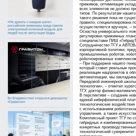
прижимов, оптимизации уклад
всех элементов не должно пр
типов. По результатам нашего
такого решения пока не сущес
«Не думать о каждом шаге»:
правило, специализирована п
российские инженеры представили
осуществляется вручную, – п
электронный коленный модуль для
Оснастка универсального лож
людей после ампутации бедра
регулировки прижимных плано
специалистами ПИШ «ГибридТ
Сотрудничество ТГУ и АВТОВ
корпоративной политики, пр
промышленных роботов, кобото
роботизированных комплексов
– При поддержке нашего гене
который ставит реальные про
реализации нацпроектов в обл
автоматизации, мы закладыва
Передовой инженерной школы
технологии», – отметил курат
ТГУ, доктор физико-математи
В перспективе – создание нов
Во Владивостоке открылся демоцентр
единой киберфизической пла
«Гравитон»
технологические воздействия
с использованием робототехн
управления, а также искусств
Комплексный проект ТГУ по 
гибридных и комбинированных
конкретных производственных
технологический суверенитет