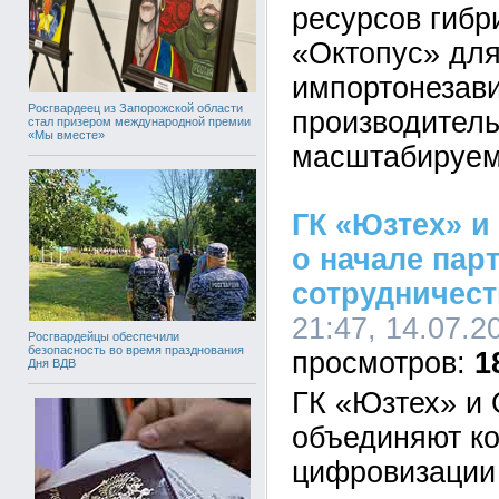
ресурсов гибр
«Октопус» для
импортонезав
Росгвардеец из Запорожской области
производител
стал призером международной премии
«Мы вместе»
масштабируем
ГК «Юзтех» и
о начале пар
сотрудничест
21:47, 14.07.2
Росгвардейцы обеспечили
безопасность во время празднования
1
Дня ВДВ
ГК «Юзтех» и
объединяют ко
цифровизации 