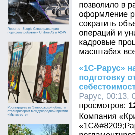
позволило в р
оформление р
сократить объ
Robort от 3Logic Group расширил
операций и у
портфель роботами Unitree A2 и A2-W
кадровые про
масштабах все
«1С-Рарус» н
подготовку о
себестоимост
Рарус, 00:13, 
1
Росгвардеец из Запорожской области
стал призером международной премии
Компания «Кр
«Мы вместе»
«1С&#8209;Ра