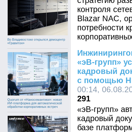
стратегию раз
контроля сете
Blazar NAC, о
потребности к
корпоративных
Во Владивостоке открылся демоцентр
«Гравитон»
Инжиниринго
«эВ-групп» у
кадровый до
с помощью H
00:14, 06.08.2
291
Quorum от «Наносемантики»: новая
ИИ-платформа для автоматической
обработки корпоративных встреч
«эВ-групп» ав
кадровый док
базе платформ