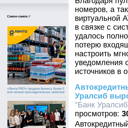
Благодаря пу
номеров, а та
виртуальной 
Самое-самое
//
в связке с си
удалось полно
потерю входящ
настроить мг
уведомления 
источников в 
Автокредитн
«Лента PRO» продала бизнесу более 5
млн литров прохладительных напитков
Уралсиб выр
"Банк Уралсиб"
3
Автокредитны