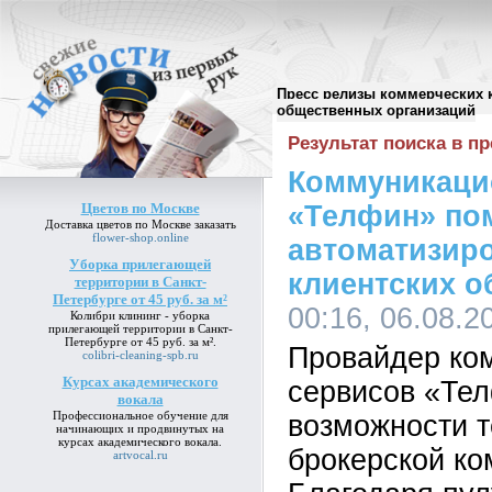
Пресс релизы коммерческих 
Поиск в пресс-релизах
//
общественных организаций
Результат поиска в пр
Коммуникаци
Цветов по Москве
«Телфин» по
Доставка
цветов по Москве
заказать
flower-shop.online
автоматизир
Уборка прилегающей
клиентских 
территории в Санкт-
Петербурге от 45 руб. за м²
00:16, 06.08.2
Колибри клининг -
уборка
прилегающей территории в Санкт-
Петербурге от 45 руб. за м²
.
Провайдер ко
colibri-cleaning-spb.ru
Курсах академического
сервисов «Те
вокала
Профессиональное обучение для
возможности т
начинающих и продвинутых на
курсах академического вокала
.
брокерской ко
artvocal.ru