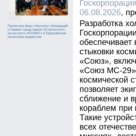
Госкорпорация
06.08.2026
Разработка х
Патентное бюро «Институт Инноваций
и Права» представило AI-патентного
Госкорпорации
ассистента «POSINT» в Евразийском
патентном ведомстве
обеспечивает 
стыковки косм
«Союз», вклю
«Союз МС-29»
космической с
позволяет эки
сближение и в
кораблем при 
Такие устройс
всех отечеств