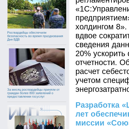
регламентиров
«1С:Управлен
предприятием
холдингом 8».
Росгвардейцы обеспечили
вдвое сократи
безопасность во время празднования
Дня ВДВ
сведения данн
20% ускорить
отчетности. О
расчет себест
учетом специ
энергозатратн
За месяц росгвардейцы приняли от
граждан более 800 заявлений о
предоставлении госуслуг
Разработка «
лет обеспечи
миссии «Сою