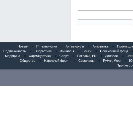
Новые
«
IT технологии
«
Антивирусы
«
Аналитика
«
Промышлен
Недвижимость
«
Энергетика
«
Финансы
«
Банки
«
Пенсионный фонд
Медицина
«
Фармацевтика
«
Спорт
«
Реклама, PR
«
Деловое
«
Логи
Общество
«
Народный фронт
«
Семинары
«
РуНет, Web
«
Юб
Прочие со