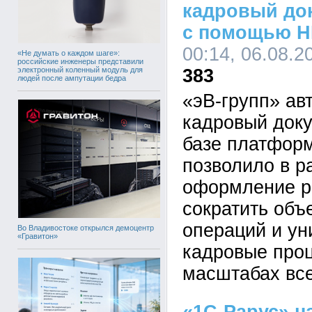
кадровый до
с помощью H
00:14, 06.08.2
«Не думать о каждом шаге»:
российские инженеры представили
электронный коленный модуль для
383
людей после ампутации бедра
«эВ-групп» ав
кадровый док
базе платформ
позволило в р
оформление р
сократить объ
операций и у
Во Владивостоке открылся демоцентр
«Гравитон»
кадровые про
масштабах все