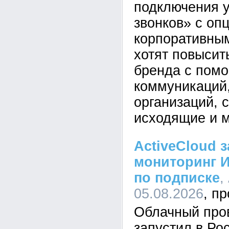
подключения 
звонков» с оп
корпоративным
хотят повысит
бренда с пом
коммуникаций,
организаций,
исходящие и 
ActiveCloud 
мониторинг 
по подписке
,
05.08.2026
Облачный пров
запустил в Ро