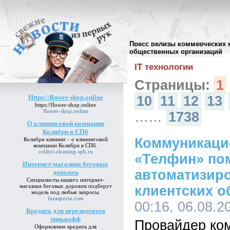
Пресс релизы коммерческих 
Архив пресс-релизов
//
общественных организаций
IT технологии
Страницы:
1
Https://flower-shop.online
10
11
12
13
https://flower-shop.online
flower-shop.online
……
1738
О клининговой компании
Колибри в СПб
Коммуникаци
Колибри клининг -
о клининговой
компании Колибри в СПб
.
colibri-cleaning-spb.ru
«Телфин» по
Интернет-магазина беговых
автоматизир
дорожек
Специалисты нашего
интернет-
магазина беговых дорожек
подберут
клиентских 
модель под любые запросы.
fazasporta.com
00:16, 06.08.2
Кредита для нерезидентов
тинькофф
Провайдер ко
Оформление
кредита для