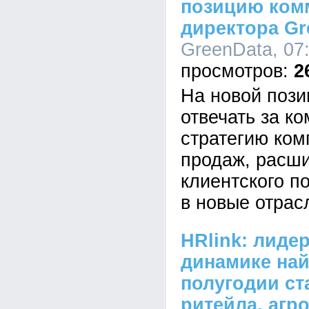
позицию ком
директора Gr
GreenData, 07:
2
На новой пози
отвечать за к
стратегию ком
продаж, расш
клиентского п
в новые отрас
HRlink: лиде
динамике на
полугодии ст
ритейла, агр