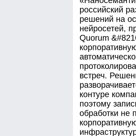
«Наносеманти
российский ра
решений на о
нейросетей, п
Quorum &#821
корпоративну
автоматическо
протоколирова
встреч. Решен
разворачивает
контуре компан
поэтому запис
обработки не 
корпоративну
инфраструктур