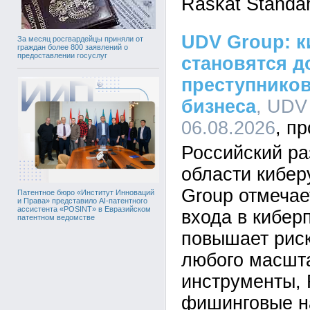
Raskat Standar
UDV Group: к
За месяц росгвардейцы приняли от
граждан более 800 заявлений о
предоставлении госуслуг
становятся д
преступников
бизнеса
, UDV
06.08.2026
Российский ра
области кибе
Group отмечае
Патентное бюро «Институт Инноваций
и Права» представило AI-патентного
ассистента «POSINT» в Евразийском
входа в кибер
патентном ведомстве
повышает рис
любого масшта
инструменты,
фишинговые н