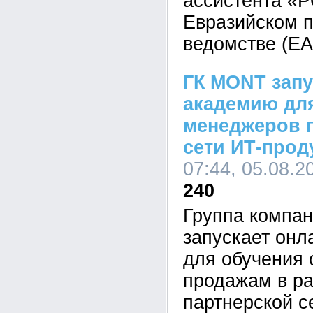
ассистента «
Евразийском 
ведомстве (ЕА
ГК MONT запу
академию дл
менеджеров 
сети ИТ-прод
07:44, 05.08.2
240
Группа компа
запускает он
для обучения 
продажам в р
партнерской с