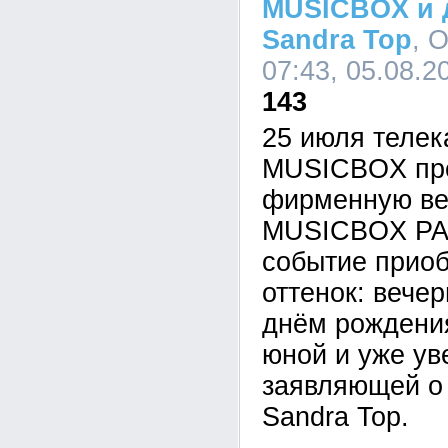
MUSICBOX и 
Sandra Top
, 
07:43, 05.08.2
143
25 июля теле
MUSICBOX пр
фирменную ве
MUSICBOX PAR
событие прио
оттенок: вече
днём рождени
юной и уже ув
заявляющей о
Sandra Top.