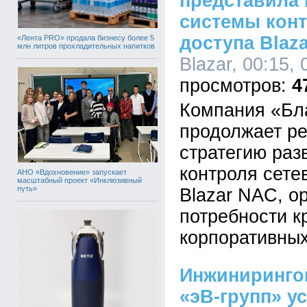
представила
системы конт
доступа Blaza
«Лента PRO» продала бизнесу более 5
млн литров прохладительных напитков
Blazar, 00:15,
4
Компания «Бл
продолжает р
стратегию раз
контроля сете
АНО «Вдохновение» запускает
масштабный проект «Инклюзивный
путь»
Blazar NAC, о
потребности к
корпоративных
Инжиниринго
«эВ-групп» у