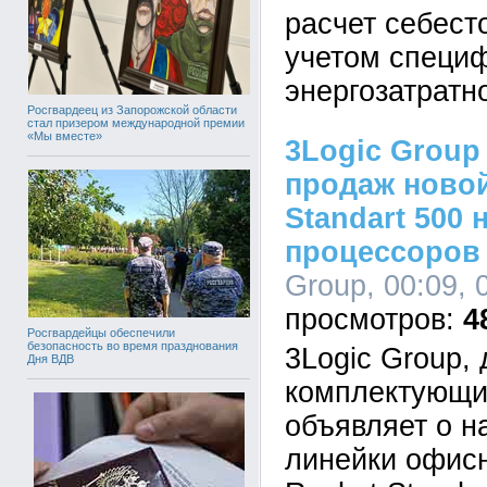
расчет себест
учетом специ
энергозатратн
Росгвардеец из Запорожской области
стал призером международной премии
«Мы вместе»
3Logic Group
продаж новой
Standart 500 
процессоров I
Group, 00:09, 
4
Росгвардейцы обеспечили
безопасность во время празднования
3Logic Group,
Дня ВДВ
комплектующи
объявляет о н
линейки офис