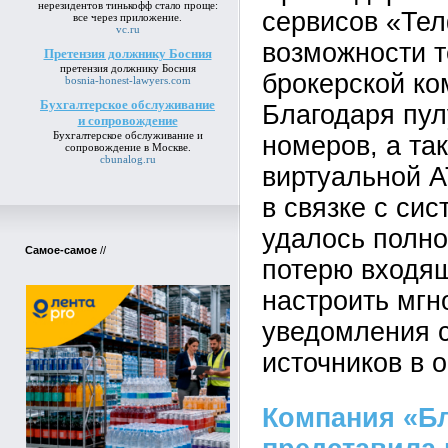
нерезидентов тинькофф
стало проще:
сервисов «Те
все через приложение.
vc.ru
возможности т
Претензия должнику Босния
претензия должнику Босния
брокерской ко
bosnia-honest-lawyers.com
Бухгалтерское обслуживание
Благодаря пу
и сопровождение
Бухгалтерское обслуживание и
номеров, а та
сопровождение
в Москве.
cbunalog.ru
виртуальной 
в связке с си
удалось полно
Самое-самое
//
потерю входящ
настроить мг
уведомления 
источников в 
Компания «Б