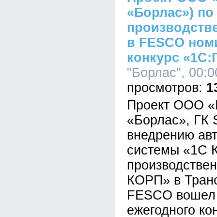
«Борлас») п
производств
в FESCO ном
конкурс «1С:
"Борлас", 00:0
1
Проект ООО «
«Борлас», ГК S
внедрению ав
системы «1С 
производствен
КОРП» в Транс
FESCO вошел 
ежегодного ко