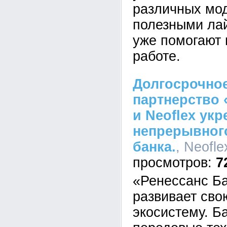
различных мо
полезными ла
уже помогают 
работе.
Долгосрочное
партнерство 
и Neoflex ук
непрерывного
банка.
, Neofle
7
«Ренессанс Б
развивает св
экосистему. Б