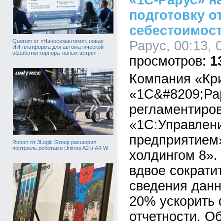
«1С-Рарус» н
подготовку о
себестоимост
Quorum от «Наносемантики»: новая
Рарус, 00:13, 
ИИ-платформа для автоматической
обработки корпоративных встреч
1
Компания «Кр
«1С&#8209;Ра
регламентиров
«1С:Управлен
предприятием
Robort от 3Logic Group расширил
портфель роботами Unitree A2 и A2-W
холдингом 8».
вдвое сократи
сведения данн
20% ускорить
отчетности. О