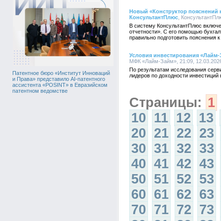
Новый «Конструктор пояснений к
КонсультантПлюс
, КонсультантПлю
В систему КонсультантПлюс включе
отчетности». С его помощью бухга
правильно подготовить пояснения к 
Условия инвестирования «Лайм-
МФК «Лайм-Займ», 21:09, 12.03.202
По результатам исследования серви
Патентное бюро «Институт Инноваций
лидеров по доходности инвестиций в
и Права» представило AI-патентного
ассистента «POSINT» в Евразийском
патентном ведомстве
Страницы:
1
10
11
12
13
20
21
22
23
30
31
32
33
40
41
42
43
50
51
52
53
60
61
62
63
70
71
72
73