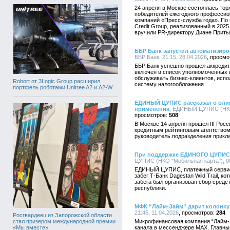
24 апреля в Москве состоялась то
победителей ежегодного профессио
компаний «Пресс-служба года». По 
Credit Group, реализованный в 2025
вручили PR-директору Диане Приты
ББР Банк запустил автоматизир
ББР Банк, 21:15, 28.04.2026
ББР Банк успешно прошел аккредит
включен в список уполномоченных 
обслуживать бизнес-клиентов, ис
Robort от 3Logic Group расширил
систему налогообложения.
портфель роботами Unitree A2 и A2-W
ЕДИНЫЙ ЦУПИС рассказал о влия
применения
, ЕДИНЫЙ ЦУПИС (НКО 
508
В Москве 14 апреля прошел III Рос
кредитным рейтинговым агентством
руководитель подразделения прик
При поддержке ЕДИНОГО ЦУПИС пр
ЦУПИС (НКО "Мобильная карта"), 00
ЕДИНЫЙ ЦУПИС, платежный сервис 
забег Т-Банк Dagestan Wild Trail, к
забега был организован сбор сред
республики.
МФК “Лайм-Займ” дарит колонку
21:45, 11.04.2026
284
Росгвардеец из Запорожской области
стал призером международной премии
Микрофинансовая компания “Лайм-
«Мы вместе»
канала в мессенджере MAX. Главны