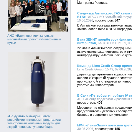
Минтранса России».
Студентка Алтайского ГАУ стала
ВТБ»
, ФГБОУ ВО "Алтайский госуда
10.06.2026
547
В Алтайском государственном агра
«Финансовая нива с ВТБ» наградил
АНО «Вдохновение» запускает
масштабный проект «Инклюзивный
Банк ЗЕНИТ провёл урок финанс
путь»
интернатов
, Банк ЗЕНИТ, 21:59, 03
22 мая в Альметьевске сотрудники
выпускников школ-интернатов и ст
антифорд-игру «Мафия. Как не дать
Команда Lime Credit Group приня
Lime Credit Group, 15:49, 02.06.2026
Директор департамента корпоратив
сессии «Открытый диалог с эмитен
прогнозах». А в стендовой активнос
участие 330 инвесторов.
В Санкт-Петербурге пройдет IV 
АНО «Центр поддержки и развития п
409
Мероприятие объединит предприним
представителей деловых сообществ 
бизнеса в современных условиях.
«Не думать о каждом шаге»:
российские инженеры представили
электронный коленный модуль для
МФК «Лайм-Займ» погасила трет
людей после ампутации бедра
30.05.2026
155