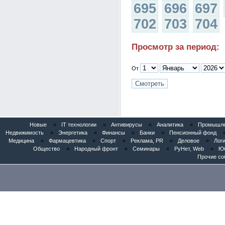
695
696
697
702
703
704
Просмотр за период:
От
Новые
«
IT технологии
«
Антивирусы
«
Аналитика
«
Промышлен
Недвижимость
«
Энергетика
«
Финансы
«
Банки
«
Пенсионный фонд
Медицина
«
Фармацевтика
«
Спорт
«
Реклама, PR
«
Деловое
«
Логи
Общество
«
Народный фронт
«
Семинары
«
РуНет, Web
«
Юб
Прочие со