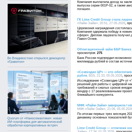
Компания выплатила доход за заклю
выпуска серии 001P-02, а также ам
погашен.
ГК Lime Credit Group стала лаур
«Лайм-Займ», 20:51, 27.05.2026
Церемония награждения состоялась
Компания одержала победу в номин
сфере». Диплом лауреата получил 
Павел Огнев.
Облигационный займ ББР Банка 
275
Банк России подтвердил возможност
Во Владивостоке открылся демоцентр
миллиарда рублей в состав источни
«Гравитон»
«Созвездие ЦР» — кто обеспечив
рубля
, BSS, 21:33, 05.05.2026
Исследование «Созвездие ЦР» от «
решений для работы с цифровой на
требований и сжатых сроков внедр
вендор с 17 реализованными проект
ближайшего конкурента.
МФК «Лайм-Займ» завершила I кв
МФК «Лайм-Займ», 21:06, 05.05.202
По итогам первых трех месяцев 20
динамику основных показателей бух
Quorum от «Наносемантики»: новая
ИИ-платформа для автоматической
обработки корпоративных встреч
Lime Credit Group — отличник ко
Займ», 17:34, 01.05.2026