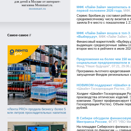
для детей в Москве от
интернет-
магазина Mommart.ru.
МФК «Лайм-Займ» закрепилась в
mommart.ru
первой половине 2026 года
, МФК
Сервис Бробанк.ру составил рейти
среднемесячному числу визитов в 
заняла 8-е место с показателем 1 2
МФК «Лайм-Займ» вошла в топ-3
Самое-самое
//
«Выберу.ру»
, МФК «Лайм-Займ», 16
Финансовый маркетплейс «Выберу.
выдающих среднесрочные займы (от
второе место в рейтинге в июле 202
Предложения на более чем 150 м
социальные предприниматели в 
Фонд "Наше будущее", 07:21, 29.06.
Программа льготного кредитования
запущенная Фондом региональных 
НОВИКОМ поддержит «Швабе» в 
«Швабе» Госкорпорация Ростех, 15:0
Холдинг «Швабе» Госкорпорации Ро
производства оптических изделий. 
компании. Проект профинансирует
Госкорпорации Ростех). Объем пер
рублей.
«Лента PRO» продала бизнесу более 5
млн литров прохладительных напитков
В Сибири обсудили финансовую
Минтранса России
, ФГУП "УВО Мин
На площадке Сибирского филиала 
директоров по финансам — главны