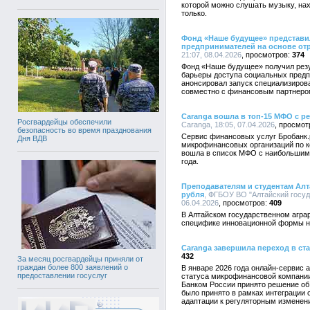
которой можно слушать музыку, на
только.
Фонд «Наше будущее» представ
предпринимателей на основе от
21:07, 08.04.2026
374
Фонд «Наше будущее» получил рез
барьеры доступа социальных пред
анонсировал запуск специализирова
совместно с финансовым партнеро
Caranga вошла в топ-15 МФО с р
Росгвардейцы обеспечили
Caranga, 18:05, 07.04.2026
безопасность во время празднования
Сервис финансовых услуг Бробанк.
Дня ВДВ
микрофинансовых организаций по к
вошла в список МФО с наибольшим 
года.
Преподавателям и студентам Алт
рубля
, ФГБОУ ВО "Алтайский госуд
06.04.2026
409
В Алтайском государственном агра
специфике инновационной формы н
Caranga завершила переход в ст
432
За месяц росгвардейцы приняли от
граждан более 800 заявлений о
В январе 2026 года онлайн-сервис 
предоставлении госуслуг
статуса микрофинансовой компании 
Банком России принято решение об
было принято в рамках интеграции 
адаптации к регуляторным изменен