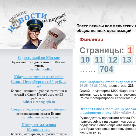
Пресс релизы коммерческих 
Архив пресс-релизов
//
общественных организаций
Финансы
Страницы:
1
С доставкой по Москве
10
11
12
13
Букет цветов
с доставкой по Москве
купить
……
704
flower-shop.online
Уборка гостиниц и отелей в
Санкт-Петербурге от 35 руб. за
МКК «Каранга» стала лидером в 
16:25, 03.08.2026
336
м²
Колибри клининг -
уборка гостиниц и
Онлайн-платформа МКК «Каранга» 
отелей в Санкт-Петербурге от 35
займов под залог паспорта транспор
руб. за м²
.
Рейтинг сформирован сервисом “В
colibri-cleaning-spb.ru
Сопровождение сделки Босния
Эксперт Lime Credit Group расс
в цифровую эпоху
, МФК «Лайм-За
сопровождение сделки Босния
bosnia-honest-lawyers.com
Руководитель проектного офиса ГК 
прямого эфира на радио «Комсомол
Интернет-магазина
поддержке Новосибирского Дома фи
разобрал ключевые вопросы финан
Mommart.ru.
инструменты.
Коляски, автокресла, и прочие товары