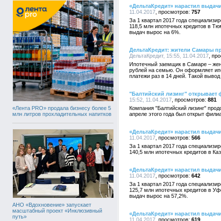
«ДельтаКредит» нарастил выдачи
11.04.2017
757
За 1 квартал 2017 года специализи
118,5 млн ипотечных кредитов в Тю
выдач вырос на 6%.
ДельтаКредит: жители Самары пр
ДельтаКредит, 15:55, 11.04.2017
Ипотечный заемщик в Самаре – жена
рублей на семью. Он оформляет ипот
платежи раз в 14 дней. Такой вывод
"Балтийский лизинг" открывает
15:52, 11.04.2017
881
«Лента PRO» продала бизнесу более 5
Компания "Балтийский лизинг" прод
млн литров прохладительных напитков
апреле этого года был открыт фили
«ДельтаКредит» нарастил выдачи
11.04.2017
566
За 1 квартал 2017 года специализи
140,5 млн ипотечных кредитов в Каз
«ДельтаКредит» нарастил выдачи
11.04.2017
642
За 1 квартал 2017 года специализи
125,7 млн ипотечных кредитов в Уф
выдач вырос на 57,2%.
АНО «Вдохновение» запускает
масштабный проект «Инклюзивный
«ДельтаКредит» нарастил выдачи
путь»
11.04.2017
619