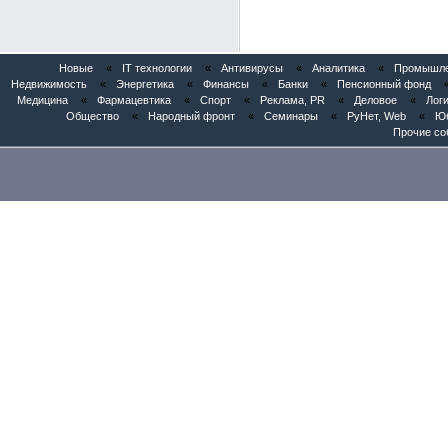
Новые
«
IT технологии
«
Антивирусы
«
Аналитика
«
Промышлен
Недвижимость
«
Энергетика
«
Финансы
«
Банки
«
Пенсионный фонд
Медицина
«
Фармацевтика
«
Спорт
«
Реклама, PR
«
Деловое
«
Логи
Общество
«
Народный фронт
«
Семинары
«
РуНет, Web
«
Юб
Прочие со