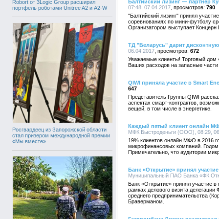
Балтийский лизинг — партнер К
Robort от 3Logic Group расширил
07:48, 07.04.2017
790
портфель роботами Unitree A2 и A2-W
"Балтийский лизинг" принял участ
соревнованиях по мини-футболу ср
Организатором выступает Концерн 
ТД "Беларусь" дарит дисконтную
06.04.2017
672
Уважаемые клиенты! Торговый дом 
Ваших расходов на запасные части 
QIWI приняла участие в Smart En
647
Представитель Группы QIWI расска
аспектах смарт-контрактов, возмож
вещей, в том числе в энергетике.
Каждый пятый клиент онлайн М
Росгвардеец из Запорожской области
МФК Быстроденьги (ООО), 08:29, 06
стал призером международной премии
19% клиентов онлайн МФО в 2016 
«Мы вместе»
микрофинансовых компаний. Годом 
Примечательно, что аудитории мик
Банк «Открытие» принял участи
Муниципальный ПАО Банка «ФК Откр
Банк «Открытие» принял участие в
рамках делового визита делегации 
среднего предпринимательства (Ко
Браверманом.