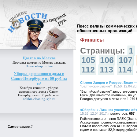
Пресс релизы коммерческих 
Архив пресс-релизов
//
общественных организаций
Финансы
Страницы:
1
Цветов по Москве
105
106
107
Доставка
цветов по Москве
заказать
flower-shop.online
112
113
114
Уборка деревянного дома в
Санкт-Петербурге от 60 руб. за
Citroen Jumper и Peugeot Boxer
м²
"Балтийский лизинг", 15:50, 12.04.20
Колибри клининг -
уборка
деревянного дома в Санкт-
"Балтийский лизинг" запустил сов
Петербурге от 60 руб. за м²
.
Рус». Для клиентов компании, по у
colibri-cleaning-spb.ru
Fourgon доступен в лизинг от 1 279 
«Сбербанк Лизинг» увеличил объ
15:26, 12.04.2017
657
Рейтинговое агентство RAEX (Эксп
Ассоциации провело исследование и 
Объём нового бизнеса АО «Сбербан
Самое-самое
//
годом и составил 82,9 млрд рублей*