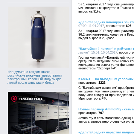
За 1 квартал 2017 года специализи
млн ипотечных кредитов в Томске п
вырос на 91%.
«ДельтаКредит» планирует занят
07:00, 11.04.2017
606
За 1 квартал 2017 года специализи
96,2 млн ипотечных кредитов в Кра
выдач вырос в 2,5 раза.
"Балтийский лизинг" в рейтинге
лизинг", 15:01, 10.04.2017
Группа компаний «Балтийский лизин
среди 20-ти ведущих лизинговых ко
исследования рынка услуг финансо
агентством "Эксперт РА".
«Не думать о каждом шаге»:
российские инженеры представили
электронный коленный модуль для
КАМАЗ — на выгодных условиях
людей после ампутации бедра
1223
С "Балтийским лизингом" приобрет
выгоднее. Компания реализует спе
получают скидку от производителя 
Минпромторга РФ.
Новый партнер AmmoPay - сеть м
707
AmmoPay и сеть магазинов одежды 
автоматизированного сервиса онла
«ДельтаКредит» нарастил выдачи