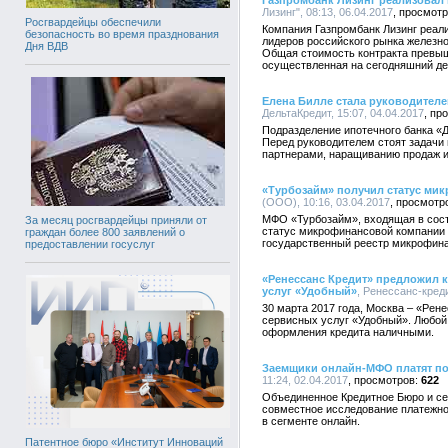
Газпромбанк Лизинг реализовал
Лизинг", 08:13, 06.04.2017
Росгвардейцы обеспечили
Компания Газпромбанк Лизинг реали
безопасность во время празднования
лидеров российского рынка железн
Дня ВДВ
Общая стоимость контракта превыш
осуществленная на сегодняшний ден
Елена Билле стала руководителе
ДельтаКредит, 15:07, 04.04.2017
Подразделение ипотечного банка «Д
Перед руководителем стоят задачи
партнерами, наращиванию продаж и
«Турбозайм» получил статус ми
(ООО), 10:16, 03.04.2017
МФО «Турбозайм», входящая в сост
За месяц росгвардейцы приняли от
статус микрофинансовой компании 
граждан более 800 заявлений о
государственный реестр микрофина
предоставлении госуслуг
«Ренессанс Кредит» предложил 
услуг «Удобный»
, Ренессанс-креди
30 марта 2017 года, Москва – «Рен
сервисных услуг «Удобный». Любой
оформления кредита наличными.
Заемщики онлайн-МФО платят по з
11:24, 02.04.2017
622
Объединенное Кредитное Бюро и се
совместное исследование платежн
в сегменте онлайн.
Патентное бюро «Институт Инноваций