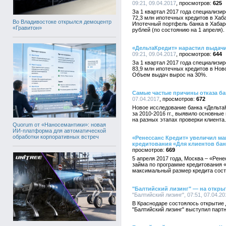
09:21, 09.04.2017
625
За 1 квартал 2017 года специализи
72,3 млн ипотечных кредитов в Хаб
Во Владивостоке открылся демоцентр
Ипотечный портфель банка в Хабаров
«Гравитон»
рублей (по состоянию на 1 апреля).
«ДельтаКредит» нарастил выдачи
09:21, 09.04.2017
644
За 1 квартал 2017 года специализи
83,9 млн ипотечных кредитов в Нов
Объем выдач вырос на 30%.
Самые частые причины отказа ба
07.04.2017
672
Новое исследование банка «Дельта
за 2010-2016 гг., выявило основные
на разных этапах проверки клиента.
Quorum от «Наносемантики»: новая
ИИ-платформа для автоматической
обработки корпоративных встреч
«Ренессанс Кредит» увеличил м
кредитования «Для клиентов бан
669
5 апреля 2017 года, Москва – «Ре
займа по программе кредитования «
максимальный размер кредита соста
"Балтийский лизинг" — на откры
"Балтийский лизинг", 07:51, 07.04.20
В Краснодаре состоялось открытие 
"Балтийский лизинг" выступил парт