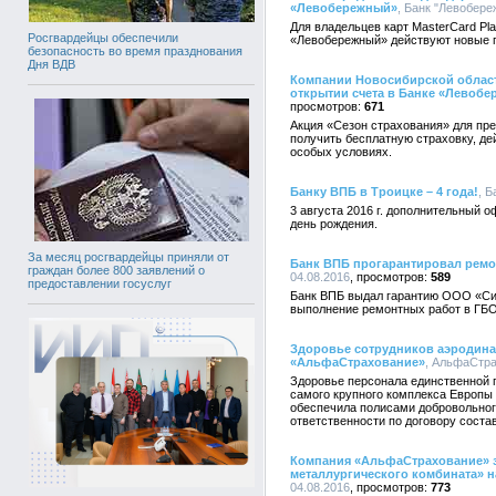
«Левобережный»
, Банк "Левобере
Для владельцев карт MasterCard Plat
Росгвардейцы обеспечили
«Левобережный» действуют новые п
безопасность во время празднования
Дня ВДВ
Компании Новосибирской област
открытии счета в Банке «Левоб
671
Акция «Сезон страхования» для пре
получить бесплатную страховку, де
особых условиях.
Банку ВПБ в Троицке – 4 года!
, Б
3 августа 2016 г. дополнительный 
день рождения.
За месяц росгвардейцы приняли от
Банк ВПБ прогарантировал ремо
граждан более 800 заявлений о
04.08.2016
589
предоставлении госуслуг
Банк ВПБ выдал гарантию ООО «Сим
выполнение ремонтных работ в ГБО
Здоровье сотрудников аэродинам
«АльфаСтрахование»
, АльфаСтра
Здоровье персонала единственной 
самого крупного комплекса Европы
обеспечила полисами добровольног
ответственности по договору состав
Компания «АльфаСтрахование» з
металлургического комбината» на
04.08.2016
773