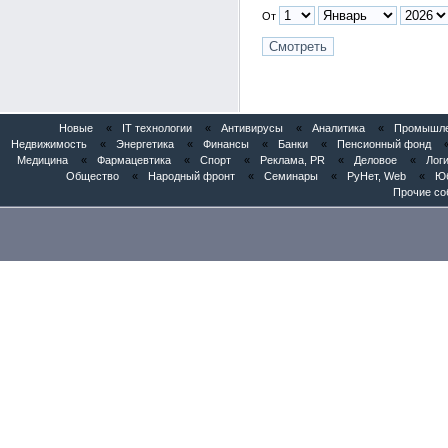
От
Новые
«
IT технологии
«
Антивирусы
«
Аналитика
«
Промышлен
Недвижимость
«
Энергетика
«
Финансы
«
Банки
«
Пенсионный фонд
Медицина
«
Фармацевтика
«
Спорт
«
Реклама, PR
«
Деловое
«
Логи
Общество
«
Народный фронт
«
Семинары
«
РуНет, Web
«
Юб
Прочие со