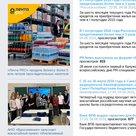
В I полугодии 2016 года Россел
кредитования более чем в 3 раза
"Россельхозбанк", 22:06, 04.08.2016
За шесть месяцев текущего года Р
кредитов на приобретение жилья на 
чем в I полугодии 2015 года.
В I полугодии 2016 года Россел
кредитования более чем в 3 раза
04.08.2016
667
За шесть месяцев текущего года Р
кредитов на приобретение жилья на
PR News выступила на форуме «P
815
28 июля состоялся первый в Калуж
«Лента PRO» продала бизнесу более 5
всероссийскому дню PR-специалис
млн литров прохладительных напитков
С 25 по 30 июля 2016 года в Сан
медицинской биоинформатике, 
Санкт-Петербургским Академиче
биоинформатики, 17:30, 04.08.2016
Четвертый год подряд проходит ле
масштабная российская научная шк
школы была сосредоточена на мед
Банк ВПБ выдал гарантию для б
17:26, 04.08.2016
677
Банк ВПБ прогарантировал поставк
Государственного бюджетного учре
АНО «Вдохновение» запускает
масштабный проект «Инклюзивный