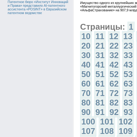
Патентное бюро «Институт Инноваций
Имущество одного из крупнейших м
и Права» представило AI-патентного
«Магнитогорский металлургический
ассистента «POSINT» в Евразийском
«АльфаСтрахование» на 907,9 млрд
патентном ведомстве
Страницы:
1
10
11
12
13
20
21
22
23
30
31
32
33
40
41
42
43
50
51
52
53
60
61
62
63
70
71
72
73
80
81
82
83
90
91
92
93
100
101
102
107
108
109