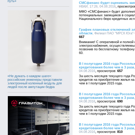
путь»
СМСфинанс будет оценивать зае
НБКИ, 17:26, 04.08.2016
МФО «СМСфинанс» будет дополните
потенциальных заемщиков в социал
Национального бюро кредитных истори
График плановых отключений эле
области
, Филиал ПАО "МРСК Юга"-"
667
Внимание! С оперативной и полной
электроснабжения, осуществляемых
позвонив по бесплатному телефону
60.
В I полугодии 2016 года Россел
кредитования более чем в 3 раза
04.08.2016
657
«Не думать о каждом шаге»:
За шесть месяцев текущего года Р
российские инженеры представили
кредитов на приобретение жилья на 
электронный коленный модуль для
чем в I полугодии 2015 года.
людей после ампутации бедра
В I полугодии 2016 года Россел
кредитования более чем в 3 раза
04.08.2016
690
За шесть месяцев текущего года Р
кредитов на приобретение жилья на 
чем в I полугодии 2015 года.
В I полугодии 2016 года Россел
кредитования более чем в 3 раза
04.08.2016
810