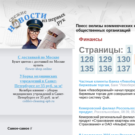
Пресс релизы коммерческих 
Архив пресс-релизов
//
общественных организаций
Финансы
Страницы:
1
С доставкой по Москве
128
129
130
Букет цветов
с доставкой по Москве
купить
135
136
137
flower-shop.online
Уборка медицинских
учреждений в Санкт-
Частные клиенты Банка «Левобе
биржевым торгам
, Банк "Левобере
Петербурге от 35 руб. за м²
Колибри клининг -
уборка
Банк «Левобережный» начал предос
медицинских учреждений в Санкт-
биржевым торгам для совершения к
Петербурге от 35 руб. за м²
.
через систему Quik.
colibri-cleaning-spb.ru
Кемеровский филиал Россельхоз
продукт
, Россельхозбанк, 08:39, 05
Кемеровский региональный филиал 
продукт «Страхование квартиры ил
Страхование» и ОАО «АльфаСтрах
Самое-самое
//