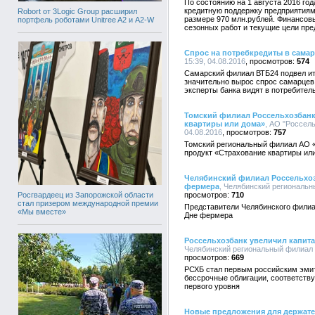
По состоянию на 1 августа 2016 го
кредитную поддержку предприятиям
Robort от 3Logic Group расширил
размере 970 млн.рублей. Финансов
портфель роботами Unitree A2 и A2-W
сезонных работ и текущие цели пре
Спрос на потребкредиты в самар
15:39, 04.08.2016
574
Самарский филиал ВТБ24 подвел ито
значительно вырос спрос самарцев
эксперты банка видят в потребител
Томский филиал Россельхозбанк
квартиры или дома»
, АО "Россел
04.08.2016
757
Томский региональный филиал АО «
продукт «Страхование квартиры ил
Челябинский филиал Россельхоз
фермера
, Челябинский региональн
Росгвардеец из Запорожской области
710
стал призером международной премии
Представители Челябинского филиа
«Мы вместе»
Дне фермера
Россельхозбанк увеличил капита
Челябинский региональный филиал А
669
РСХБ стал первым российским эми
бессрочные облигации, соответств
первого уровня
Новые предложения для держате