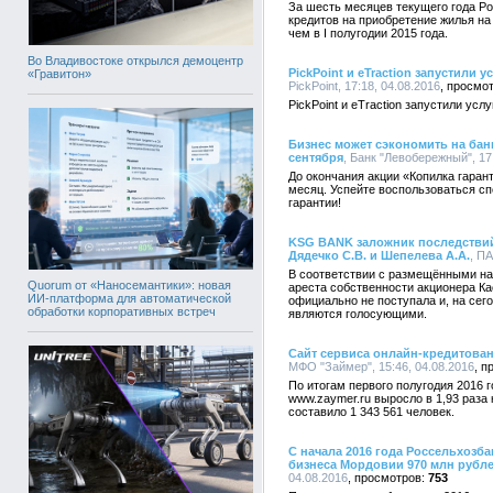
За шесть месяцев текущего года Р
кредитов на приобретение жилья на 
чем в I полугодии 2015 года.
Во Владивостоке открылся демоцентр
PickPoint и eTraction запустили 
«Гравитон»
PickPoint, 17:18, 04.08.2016
PickPoint и eTraction запустили усл
Бизнес может сэкономить на ба
сентября
, Банк "Левобережный", 17
До окончания акции «Копилка гаран
месяц. Успейте воспользоваться 
гарантии!
KSG BANK заложник последствий
Дядечко С.В. и Шепелева А.А.
, П
В соответствии с размещёнными на
Quorum от «Наносемантики»: новая
ареста собственности акционера К
ИИ-платформа для автоматической
официально не поступала и, на сег
обработки корпоративных встреч
являются голосующими.
Сайт сервиса онлайн-кредитован
МФО "Займер", 15:46, 04.08.2016
По итогам первого полугодия 2016 
www.zaymer.ru выросло в 1,93 раза
составило 1 343 561 человек.
С начала 2016 года Россельхозб
бизнеса Мордовии 970 млн рубле
04.08.2016
753