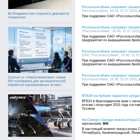
Россельхозбанк направит свыше 
Россельхозбанк, 16:44, 31.07.2015
Во Владивостоке открылся демоцентр
При поддержке ОАО «Россельхозбанк
«Гравитон»
Россельхозбанк направит свыше 
"Россельхозбанк", 16:40, 31.07.2015
При поддержке ОАО «Россельхозбан
предприятия по выращиванию бройл
Россельхозбанк направит свыше 
ОАО "Россельхозбанк", 16:40, 31.07
При поддержке ОАО «Россельхозбан
предприятия по выращиванию бройл
Россельхозбанк направит свыше 
Quorum от «Наносемантики»: новая
Россельхозбанк, 16:36, 31.07.2015
ИИ-платформа для автоматической
При поддержке ОАО «Россельхозбанк
обработки корпоративных встреч
ВТБ24 на Кубани нарастил кред
ВТБ24 в Краснодарском крае с нача
итогам I полугодия 2015 года сост
Тусиков.
На Северо-Западе инкассаторы С
806
В настоящий момент инкассаторы С
Петербурга, Калининградской, Лени