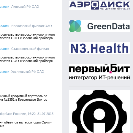
бласти
, Липецкий РФ ОАО
бласти
, Ярославский филиал ОАО
троительство высокотехнологичного
вляется ООО «Воловский бройлер».
бласти
, Ставропольский филиал
троительство высокотехнологичного
вляется ООО «Воловский бройлер».
бласти
, Ульяновский РФ ОАО
зничный кредитный портфель по
лом №2351 в Краснодаре Виктор
ербанк России», 16:22, 31.07.2015
ч объектов на территории Санкт-
лия.