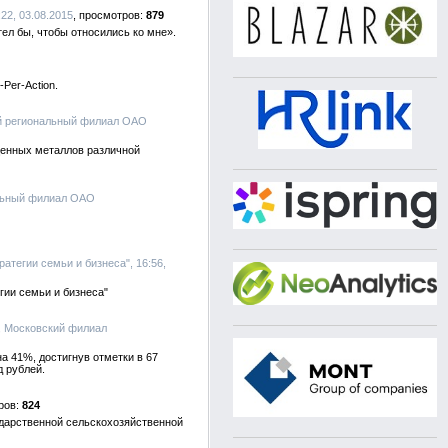
22, 03.08.2015
879
ел бы, чтобы относились ко мне».
Per-Action.
ой региональный филиал ОАО
ценных металлов различной
альный филиал ОАО
тегии семьи и бизнеса", 16:56,
гии семьи и бизнеса"
, Московский филиал
 41%, достигнув отметки в 67
д рублей.
824
ударственной сельскохозяйственной