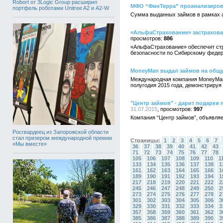
Robort от 3Logic Group расширил
МФО “ФинТерра” проанализирова
портфель роботами Unitree A2 и A2-W
Сумма выданных займов в рамках ак
«АльфаСтрахование» застрахова
886
«АльфаСтрахование» обеспечит стр
безопасности по Сибирскому федера
MoneyMan выдал займов на общу
Международная компания MoneyMan,
полугодия 2015 года, демонстриру
"Центр займов" - дарит подарки
31.07.2015
997
Компания “Центр займов”, объявляе
Росгвардеец из Запорожской области
стал призером международной премии
Страницы:
1
2
3
4
5
6
7
«Мы вместе»
36
37
38
39
40
41
42
43
71
72
73
74
75
76
77
78
105
106
107
108
109
110
1
133
134
135
136
137
138
1
161
162
163
164
165
166
1
189
190
191
192
193
194
1
217
218
219
220
221
222
2
245
246
247
248
249
250
2
273
274
275
276
277
278
2
301
302
303
304
305
306
3
329
330
331
332
333
334
3
357
358
359
360
361
362
3
385
386
387
388
389
390
3