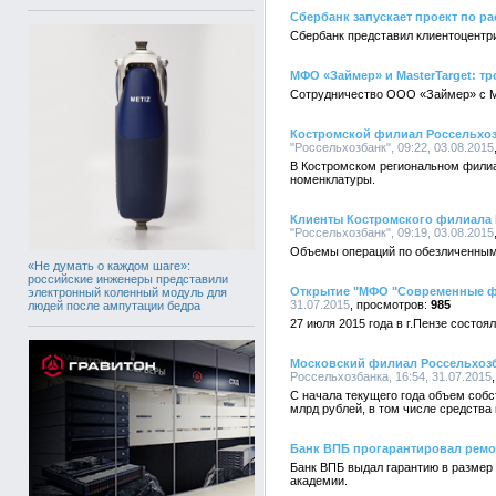
Сбербанк запускает проект по р
Сбербанк представил клиентоцентри
МФО «Займер» и MasterTarget: т
Сотрудничество ООО «Займер» с Mas
Костромской филиал Россельхоз
"Россельхозбанк", 09:22, 03.08.2015
В Костромском региональном фили
номенклатуры.
Клиенты Костромского филиала 
"Россельхозбанк", 09:19, 03.08.2015
Объемы операций по обезличенным 
«Не думать о каждом шаге»:
российские инженеры представили
Открытие "МФО "Современные фи
электронный коленный модуль для
31.07.2015
985
людей после ампутации бедра
27 июля 2015 года в г.Пензе состо
Московский филиал Россельхозб
Россельхозбанка, 16:54, 31.07.2015
С начала текущего года объем соб
млрд рублей, в том числе средства
Банк ВПБ прогарантировал ремо
Банк ВПБ выдал гарантию в размер
академии.