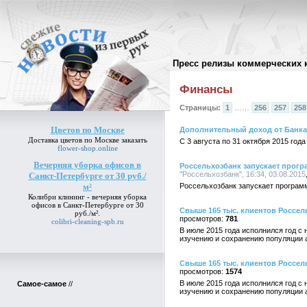
Пресс релизы коммерческих 
Архив пресс-релизов
//
Финансы
Страницы:
1
……
256
257
258
Цветов по Москве
Дополнительный доход от Банка
Доставка
цветов по Москве
заказать
С 3 августа по 31 октября 2015 год
flower-shop.online
Вечерняя уборка офисов в
Россельхозбанк запускает прогр
"Россельхозбанк", 16:34, 03.08.2015
Санкт-Петербурге от 30 руб./
м²
Россельхозбанк запускает програм
Колибри клининг -
вечерняя уборка
офисов в Санкт-Петербурге от 30
Свыше 165 тыс. клиентов Россе
руб./м²
.
781
colibri-cleaning-spb.ru
В июле 2015 года исполнился год 
изучению и сохранению популяции а
Свыше 165 тыс. клиентов Россе
1574
В июле 2015 года исполнился год 
Самое-самое
//
изучению и сохранению популяции а