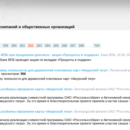
компаний и общественных организаций
259
260
261
262
263
264
265
266
267
268
……
704
 ВПБ при продлении депозита - акция «Проценты в подарок»
, Банк ВПБ, 16:36, 0
а Банк ВПБ проводит акцию по вкладам «Проценты в подарок».
амму лояльности для держателей платежных карт «Амурский тигр»
, Пензенский
956
му лояльности для держателей платежных карт «Амурский тигр»
льхозбанка оформили карты «Амурский тигр»
, Белгородский филиал ОАО "Россельхо
с начала реализации совместной программы ОАО «Россельхозбанк» и Автономной неко
мурского тигра». За это время в благотворительном проекте приняли участие свыше 1
льхозбанка оформили карты «Амурский тигр»
, Белгородский филиал ОАО "Россельхо
с начала реализации совместной программы ОАО «Россельхозбанк» и Автономной неко
мурского тигра». За это время в благотворительном проекте приняли участие свыше 1