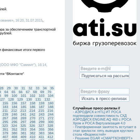
блей.
ование», 16:20, 31.07.2015
ора за обеспечением транспортной
 рублей.
 финансовые итоги первого
 (ООО МФО "Саммит"), 16:14,
ти “ВКонтакте”
28
29
30
31
32
33
34
35
3
64
65
66
67
68
69
70
8
99
100
101
102
103
104
127
128
129
130
131
132
155
156
157
158
159
160
183
184
185
186
187
188
Случайные пресс-релизы //
211
212
213
214
215
216
•
АЭРОДИСК и НТЦ ИТ РОСА
239
240
241
242
243
244
подтвердили совместимость СХД
267
268
269
270
271
272
АЭРОДИСК ENGINE AQ 460 с РОСА
295
296
297
298
299
300
Хром и РОСА Виртуализация 4.0
323
324
325
326
327
328
•
Платформенная занятость вступает в
351
352
353
354
355
356
этап зрелости: пять выводов круглого
379
380
381
382
383
384
стола «Ведомостей»
407
408
409
410
411
412
•
Решение EGAR «СМАРТКОНВЕРТ»