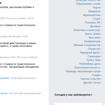
Культура, искусство
«
5
Образование, учеба
«
лубов, рассказав публике о
Наука
«
Медицина
«
Фармацевтика
«
 ОАО Россельхозбанк, 16:29,
Спорт
«
Реклама, PR
«
от стоимости туристического
Деловое
«
Логистика и транспорт
«
Закон, право
«
рославский филиал ОАО
Выставки
«
Конференции
«
которой действующие и новые
Мнения специалистов
«
лиент», а также изготовить
Общество
«
Народный фронт
«
Семинары
«
 филиал ОАО "Россельхозбанк",
РуНет, Web
«
Юбилейные даты
«
от стоимости туристического
нтств». Организация объединяет
Благотворительность
«
Природа, окружающая среда
«
Скидки
«
 рублей
, Страховая компания
Прочие события
«
Другие статьи
«
бласти
, Пензенский региональный
Сегодня у нас публикуются
//