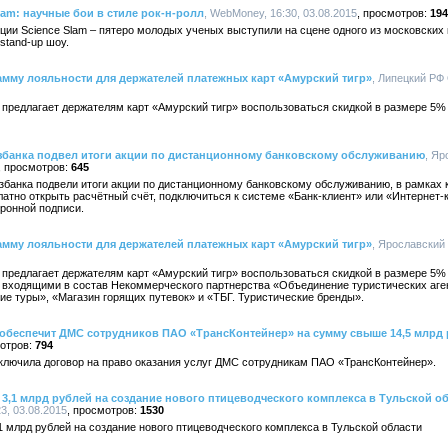
am: научные бои в стиле рок-н-ролл
, WebMoney, 16:30, 03.08.2015
194
и Science Slam – пятеро молодых ученых выступили на сцене одного из московских к
stand-up шоу.
амму лояльности для держателей платежных карт «Амурский тигр»
, Липецкий РФ
предлагает держателям карт «Амурский тигр» воспользоваться скидкой в размере 5% 
банка подвел итоги акции по дистанционному банковскому обслуживанию
, Я
645
банка подвели итоги акции по дистанционному банковскому обслуживанию, в рамках 
атно открыть расчётный счёт, подключиться к системе «Банк-клиент» или «Интернет-к
ронной подписи.
амму лояльности для держателей платежных карт «Амурский тигр»
, Ярославский
предлагает держателям карт «Амурский тигр» воспользоваться скидкой в размере 5% 
и, входящими в состав Некоммерческого партнерства «Объединение туристических аге
чие туры», «Магазин горящих путевок» и «ТБГ. Туристические бренды».
 обеспечит ДМС сотрудников ПАО «ТрансКонтейнер» на сумму свыше 14,5 млрд
794
ключила договор на право оказания услуг ДМС сотрудникам ПАО «ТрансКонтейнер».
3,1 млрд рублей на создание нового птицеводческого комплекса в Тульской о
3, 03.08.2015
1530
 млрд рублей на создание нового птицеводческого комплекса в Тульской области