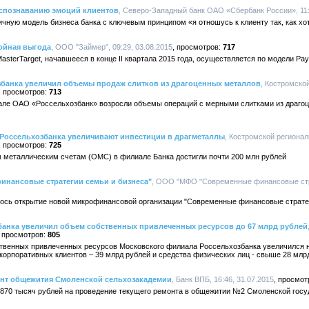
аспознаванию эмоций клиентов
, Северо-Западный банк ОАО «Сбербанк России», 11:
чную модель бизнеса банка с ключевым принципом «я отношусь к клиенту так, как хот
ройная выгода
, ООО "Займер", 09:29, 03.08.2015
717
terTarget, начавшееся в конце II квартала 2015 года, осуществляется по модели Pay-
банка увеличил объемы продаж слитков из драгоценных металлов
, Костромск
713
але ОАО «Россельхозбанк» возросли объемы операций с мерными слитками из драго
Россельхозбанка увеличивают инвестиции в драгметаллы
, Костромской регион
725
металлическим счетам (ОМС) в филиале Банка достигли почти 200 млн рублей
нансовые стратегии семьи и бизнеса"
, ООО "МФО "Современные финансовые стра
ялось открытие новой микрофинансовой организации "Современные финансовые страте
анка увеличил объем собственных привлеченных ресурсов до 67 млрд рублей
805
ственных привлеченных ресурсов Московского филиала Россельхозбанка увеличился на
 корпоративных клиентов – 39 млрд рублей и средства физических лиц - свыше 28 млр
нт общежития Смоленской сельхозакадемии
, Банк ВПБ, 16:46, 31.07.2015
 870 тысяч рублей на проведение текущего ремонта в общежитии №2 Смоленской гос