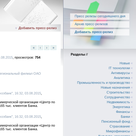
Пресс релизы сегодняшнего дня
Архив пресс-релизов
»
Добавить пресс-релиз
Добавить пресс-релиз
«
‹
›
»
Разделы
//
3.08.2015
754
Новые
«
IT технологии
«
Антивирусы
«
 региональный филиал ОАО
Аналитика
«
Промышленность и производство
«
Новые назначения
«
Строительство
«
збанк", 16:32, 03.08.2015
Сотрудничество
«
ммерческой организации «Центр по
Недвижимость
«
65 тыс. клиентов Банка.
Энергетика
«
Финансы
«
збанк", 16:32, 03.08.2015
Банки
«
Пенсионный фонд
«
ммерческой организации «Центр по
Страхование
«
65 тыс. клиентов Банка.
Микрофинансы
«