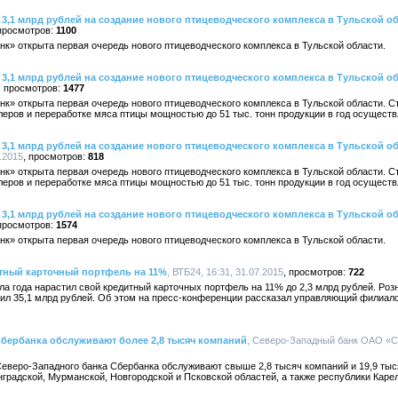
3,1 млрд рублей на создание нового птицеводческого комплекса в Тульской о
1100
» открыта первая очередь нового птицеводческого комплекса в Тульской области.
3,1 млрд рублей на создание нового птицеводческого комплекса в Тульской о
1477
к» открыта первая очередь нового птицеводческого комплекса в Тульской области. С
еров и переработке мяса птицы мощностью до 51 тыс. тонн продукции в год осущест
3,1 млрд рублей на создание нового птицеводческого комплекса в Тульской о
.2015
818
к» открыта первая очередь нового птицеводческого комплекса в Тульской области. С
еров и переработке мяса птицы мощностью до 51 тыс. тонн продукции в год осущест
3,1 млрд рублей на создание нового птицеводческого комплекса в Тульской о
1574
» открыта первая очередь нового птицеводческого комплекса в Тульской области.
итный карточный портфель на 11%
, ВТБ24, 16:31, 31.07.2015
722
ла года нарастил свой кредитный карточных портфель на 11% до 2,3 млрд рублей. Ро
авил 35,1 млрд рублей. Об этом на пресс-конференции рассказал управляющий филиа
бербанка обслуживают более 2,8 тысяч компаний
, Северо-Западный банк ОАО «Сб
еверо-Западного банка Сбербанка обслуживают свыше 2,8 тысяч компаний и 19,9 тыся
нградской, Мурманской, Новгородской и Псковской областей, а также республики Каре