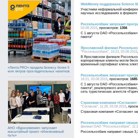
WebMoney поддержала Science Sl
Участники неформальной конференци
научных исследованиях в формате 
Россельхозбанк запускает прогр
03.08.2015
1356
С 1 августа ОАО «Россельхозбанк» 
пакета*
Ярославский филиал Россельхоз
"Россельхозбанк", 16:23, 03.08.2015
В Ярославском филиале Россельхоз
корпоративные клиенты могли беспл
временный сертификат ключа элект
«Лента PRO» продала бизнесу более 5
млн литров прохладительных напитков
Россельхозбанк запускает прогр
16:21, 03.08.2015
1685
С 1 августа ОАО «Россельхозбанк» 
пакета*, реализуемого агентствам
сеть туристических агентств «Горя
Страховая компания «Согласие»
"Согласие", 11:28, 03.08.2015
Страховая компания «Согласие» за
Россельхозбанк направит свыше 
филиал ОАО "Россельхозбанк", 11:2
АНО «Вдохновение» запускает
масштабный проект «Инклюзивный
Россельхозбанк направит свыше 3,1
путь»