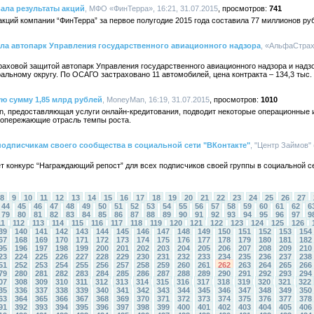
ла результаты акций
, МФО «ФинТерра», 16:21, 31.07.2015
741
ций компании “ФинТерра” за первое полугодие 2015 года составила 77 миллионов ру
ла автопарк Управления государственного авиационного надзора
, «АльфаСтрах
аховой защитой автопарк Управления государственного авиационного надзора и надз
льному округу. По ОСАГО застраховано 11 автомобилей, цена контракта – 134,3 тыс.
ю сумму 1,85 млрд рублей
, MoneyMan, 16:19, 31.07.2015
1010
 предоставляющая услуги онлайн-кредитования, подводит некоторые операционные и
я опережающие отрасль темпы роста.
 подписчикам своего сообщества в социальной сети "ВКонтакте"
, "Центр Займов"
т конкурс “Награждающий репост” для всех подписчиков своей группы в социальной се
8
9
10
11
12
13
14
15
16
17
18
19
20
21
22
23
24
25
26
27
44
45
46
47
48
49
50
51
52
53
54
55
56
57
58
59
60
61
62
6
79
80
81
82
83
84
85
86
87
88
89
90
91
92
93
94
95
96
97
9
11
112
113
114
115
116
117
118
119
120
121
122
123
124
125
126
39
140
141
142
143
144
145
146
147
148
149
150
151
152
153
154
67
168
169
170
171
172
173
174
175
176
177
178
179
180
181
182
95
196
197
198
199
200
201
202
203
204
205
206
207
208
209
210
23
224
225
226
227
228
229
230
231
232
233
234
235
236
237
238
51
252
253
254
255
256
257
258
259
260
261
262
263
264
265
266
79
280
281
282
283
284
285
286
287
288
289
290
291
292
293
294
07
308
309
310
311
312
313
314
315
316
317
318
319
320
321
322
35
336
337
338
339
340
341
342
343
344
345
346
347
348
349
350
63
364
365
366
367
368
369
370
371
372
373
374
375
376
377
378
91
392
393
394
395
396
397
398
399
400
401
402
403
404
405
406