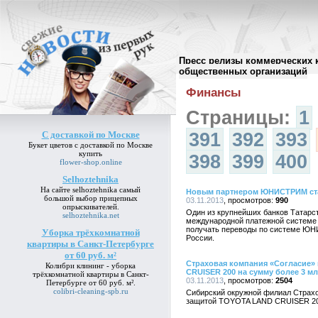
Пресс релизы коммерческих 
Архив пресс-релизов
//
общественных организаций
Финансы
Страницы:
1
С доставкой по Москве
391
392
393
Букет цветов
с доставкой по Москве
купить
398
399
400
flower-shop.online
Selhoztehnika
На сайте
selhoztehnika
самый
Новым партнером ЮНИСТРИМ ст
большой выбор прицепных
03.11.2013
990
опрыскивателей.
Один из крупнейших банков Татарс
selhoztehnika.net
международной платежной систем
получать переводы по системе ЮН
Уборка трёхкомнатной
России.
квартиры в Санкт-Петербурге
от 60 руб. м²
Страховая компания «Согласие»
Колибри клининг -
уборка
CRUISER 200 на сумму более 3 м
трёхкомнатной квартиры в Санкт-
03.11.2013
2504
Петербурге от 60 руб. м²
.
colibri-cleaning-spb.ru
Сибирский окружной филиал Страхо
защитой TOYOTA LAND CRUISER 200