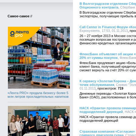
В Волгоградском отделении Сбер
Опционного контракта
, Сбербанк 
В Волгоградском отделении Сберба
Самое-самое
//
экспортеры, получающие прибыль в
Call Center in Finance| Форум «
Exposystems, 17:53, 01.11.2013
26 – 27 ноября 2013 в Москве состо
посвящен вопросам построения и р
финансово-кредитных организациях
ФлексБанк объявляет об акции «
20% от суммы покупок
, ФлексБанк
ФлексБанк продлевает акцию «Боль
клиент банка, получивший кредитну
сможет вернуть на счёт 20% от сум
К сервису «Золотая Корона – Д
точек обслуживания
, Сервис "Зол
01.11.2013
719
«Лента PRO» продала бизнесу более 5
Денежные переводы «Золотая Корон
млн литров прохладительных напитков
Банк» (ОАО), расположенных в бол
НАСК «Оранта» провела семинар
подразделений дирекций
, НАСК «
НАСК «Оранта» провела семинар д
подразделений дирекций
Страховая компания «Согласие» 
главного двигателя судна
, Страх