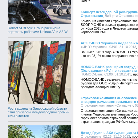
жилья.
Концерт легендарной рок-групп
Страхование
, Либерти Страхование
Компания Либерти Страхование зас
SCORPIONS в рамках грандиозного 
Robort от 3Logic Group расширил
октября 2013 года в Ледовом дворц
портфель роботами Unitree A2 и A2-W
корпорация PMI.
АСК «ИНГО Украина» подвела итог
«ИНГО Украина», 03:01, 31.10.2013
За 9 мес. 2013 года АСК «ИНГО Укр
что на 28,1% выше по сравнению с 
НОМОС-БАНК расширил сотрудни
(Холодильник.Ру) по кредитным 
НОМОС-Банк, 03:00, 31.10.2013
НОМОС-БАНК увеличил лимиты по к
рублей для ООО «Эдил-Импорт» — 
брендом Холодильник.Ру
Страховая компания «Согласие» 
спецпрограмме экстремального 
Страховая компания «Согласие», 02
Росгвардеец из Запорожской области
Страховая компания «Согласие» за 
стал призером международной премии
членов Федерации альпинизма Росс
«Мы вместе»
горах обеспечила страховой защито
страхованию граждан РФ был запуще
Доход Группы AXA (Франция) за 9
Страхование, 02:25, 31.10.2013