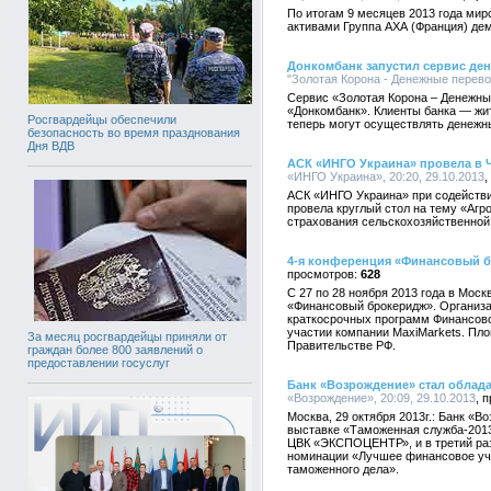
По итогам 9 месяцев 2013 года мир
активами Группа АХА (Франция) дем
Донкомбанк запустил сервис де
"Золотая Корона - Денежные перевод
Сервис «Золотая Корона – Денежны
«Донкомбанк». Клиенты банка — жит
Росгвардейцы обеспечили
теперь могут осуществлять денежн
безопасность во время празднования
Дня ВДВ
АСК «ИНГО Украина» провела в Ч
«ИНГО Украина», 20:20, 29.10.2013
АСК «ИНГО Украина» при содейств
провела круглый стол на тему «Аг
страхования сельскохозяйственной
4-я конференция «Финансовый 
628
С 27 по 28 ноября 2013 года в Мос
«Финансовый брокеридж». Организат
краткосрочных программ Финансово
участии компании MaxiMarkets. Пл
За месяц росгвардейцы приняли от
Правительстве РФ.
граждан более 800 заявлений о
предоставлении госуслуг
Банк «Возрождение» стал облад
«Возрождение», 20:09, 29.10.2013
Москва, 29 октября 2013г.: Банк «
выставке «Таможенная служба-2013»
ЦВК «ЭКСПОЦЕНТР», и в третий ра
номинации «Лучшее финансовое уч
таможенного дела».