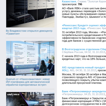
Казахстане
, Сервис "Золотая Корон
795
АО «Bank RBK» стало шестым фин
услугу денежных переводов «Золот
новые пункты обслуживания сервиса
Павлодар, Экибастуз, Шымкент и Ус
«Ренессанс Кредит» оценил эффе
квартал 2013 года
, «Ренессанс Кре
Во Владивостоке открылся демоцентр
31 октября 2013 года, Москва – «Ре
«Гравитон»
потребительского кредитования в Р
эффективности банковских отделен
года для банков с существенной до
В Волгоградском отделении Сбе
Сбербанк России, 04:32, 31.10.2013
С начала 2013 года в Волгоградско
кредитных карт, что на 18% больше
AIG представила новый продукт 
XOL)
, AIG, 04:30, 31.10.2013
Москва, 30 октября 30 октября в Mar
страхового продукта AIG «Страхован
Quorum от «Наносемантики»: новая
позволяющего покрыть убытки комп
ИИ-платформа для автоматической
длительной просрочкой платежа.
обработки корпоративных встреч
Банк «Петрокоммерц» аккредито
«Петрокоммерц», 04:25, 31.10.2013
Банк «Петрокоммерц» и Закрытое 
финансовая корпорация «ГРАС» (З
долгосрочном сотрудничестве в об