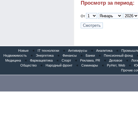
Просмотр за период:
От
Новые
«
IT технологии
«
Антивирусы
«
Аналитика
«
Промышлен
Недвижимость
«
Энергетика
«
Финансы
«
Банки
«
Пенсионный фонд
Медицина
«
Фармацевтика
«
Спорт
«
Реклама, PR
«
Деловое
«
Логи
Общество
«
Народный фронт
«
Семинары
«
РуНет, Web
«
Юб
Прочие со