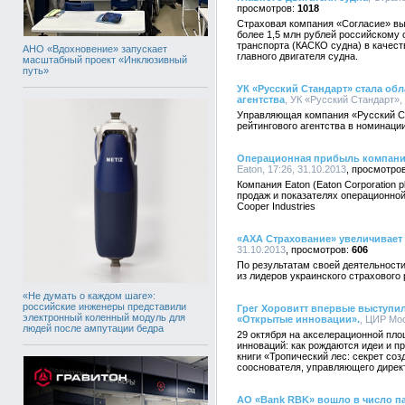
1018
Страховая компания «Согласие» вы
более 1,5 млн рублей российскому 
транспорта (КАСКО судна) в качес
АНО «Вдохновение» запускает
главного двигателя судна.
масштабный проект «Инклюзивный
путь»
УК «Русский Стандарт» стала об
агентства
, УК «Русский Стандарт», 
Управляющая компания «Русский С
рейтингового агентства в номинаци
Операционная прибыль компании
Eaton, 17:26, 31.10.2013
Компания Eaton (Eaton Corporation 
продаж и показателях операционно
Cooper Industries
«АХА Страхование» увеличивает
31.10.2013
606
По результатам своей деятельности
из лидеров украинского страхового
«Не думать о каждом шаге»:
российские инженеры представили
Грег Хоровитт впервые выступил
электронный коленный модуль для
«Открытые инновации».
, ЦИР Мос
людей после ампутации бедра
29 октября на акселерационной пл
инноваций: как рождаются идеи и 
книги «Тропический лес: секрет с
сооснователя, управляющего директо
АО «Bank RBK» вошло в число па