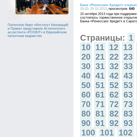
Банк «Ренессанс Кредит» открыл
20:03, 29.10.2013
640
15 октября 2013 года при поддержк
состоялось торжественное открыти
Банка «Ренессанс Кредит» в Сарато
Патентное бюро «Институт Инноваций
и Права» представило AI-патентного
ассистента «POSINT» в Евразийском
Страницы:
1
патентном ведомстве
10
11
12
13
20
21
22
23
30
31
32
33
40
41
42
43
50
51
52
53
60
61
62
63
70
71
72
73
80
81
82
83
90
91
92
93
100
101
102