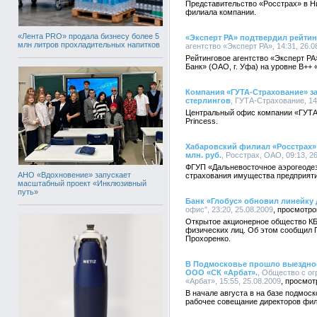
Представительство «Росстрах» в Н
филиала компании.
«Лента PRO» продала бизнесу более 5
«Эксперт РА» подтвердил рейтин
млн литров прохладительных напитков
агентство «Эксперт РА», 14:31, 26.0
Рейтинговое агентство «Эксперт РА
Банк» (ОАО, г. Уфа) на уровне В+
Компания «ГУТА-Страхование» зас
стерлингов
, ГУТА-Страхование, 14
Центральный офис компании «ГУТА
Princess.
Хабаровский филиал «Росстрах» 
млн. руб.
, Росстрах, ОАО, 09:13, 2
ФГУП «Дальневосточное аэрогеодез
АНО «Вдохновение» запускает
страхования имущества предприяти
масштабный проект «Инклюзивный
путь»
Банк «Глобус» обновил линейку
офис", 23:20, 25.08.2009
Открытое акционерное общество КБ
физических лиц. Об этом сообщил
Прохоренко.
В Подмосковье прошло выездно
ООО «СК «Арбат».
, Общество с о
«Арбат», 15:55, 25.08.2009
В начале августа в на базе подмос
рабочее совещание директоров фил