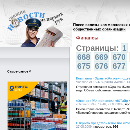
Пресс релизы коммерческих 
Архив пресс-релизов
//
общественных организаций
Финансы
Страницы:
1
668
669
670
675
676
677
Самое-самое
//
Компания «Оранта-Жизнь» подвел
Частное АО "СК "Оранта-Жизнь", 14:
Страховая компания «Оранта-Жизнь
года. Объем собранных компанией п
«Эксперт РА» присвоил «ЮТэйр-
«Эксперт РА», 14:46, 27.08.2009
Рейтинговое агентство «Эксперт Р
«Высокий уровень кредитоспособно
Открыто представительство «Росс
27.08.2009
996