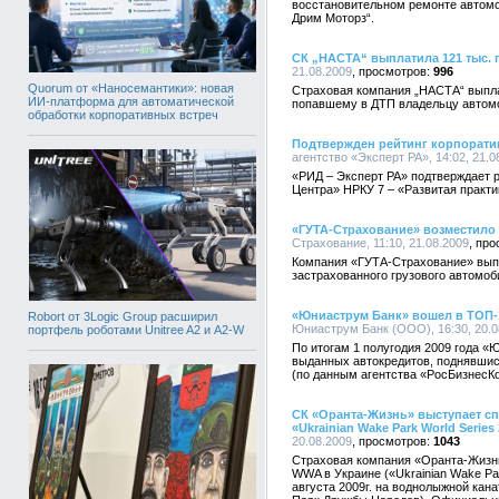
восстановительном ремонте автомо
Дрим Моторз“.
СК „НАСТА“ выплатила 121 тыс. 
21.08.2009
996
Quorum от «Наносемантики»: новая
Страховая компания „НАСТА“ выпла
ИИ-платформа для автоматической
попавшему в ДТП владельцу автомо
обработки корпоративных встреч
Подтвержден рейтинг корпорати
агентство «Эксперт РА», 14:02, 21.0
«РИД – Эксперт РА» подтверждает 
Центра» НРКУ 7 – «Развитая практи
«ГУТА-Страхование» возместило 
Страхование, 11:10, 21.08.2009
Компания «ГУТА-Страхование» вып
застрахованного грузового автомо
«Юниаструм Банк» вошел в ТОП-
Robort от 3Logic Group расширил
Юниаструм Банк (ООО), 16:30, 20.0
портфель роботами Unitree A2 и A2-W
По итогам 1 полугодия 2009 года «
выданных автокредитов, поднявшись
(по данным агентства «РосБизнесКо
СК «Оранта-Жизнь» выступает с
«Ukrainian Wake Park World Series
20.08.2009
1043
Страховая компания «Оранта-Жизнь
WWA в Украине («Ukrainian Wake Par
августа 2009г. на воднолыжной кана