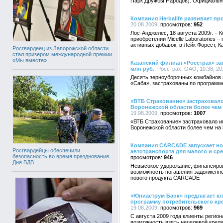
Парк Дружбы Народов). Официальн
Компания Herbalife развивает п
20.08.2009
952
Лос-Анджелес, 18 августа 2009г. – 
приобретении Micelle Laboratories 
активных добавок, в Лейк Форест, 
Росгвардеец из Запорожской области
стал призером международной премии
«Мы вместе»
Казанский филиал «Росстрах» за
млн руб.
, Росстрах, ОАО, 10:38, 20
Десять зерноуборочных комбайнов
«Саба», застрахованы по программ
«ВТБ Страхование» застраховал
Воронежской области более чем 
19.08.2009
1007
«ВТБ Страхование» застраховало 
Воронежской области более чем на
Компания CARCADE запускает но
Росгвардейцы обеспечили
автотранспорта для малого и ср
безопасность во время празднования
946
Дня ВДВ
Невысокое удорожание, финансиров
возможность погашения задолженн
нового продукта CARCADE
«Юниаструм Банк» предлагает к
программу потребительского кр
19.08.2009
969
С августа 2009 года клиенты реги
возможность взять нецелевой креди