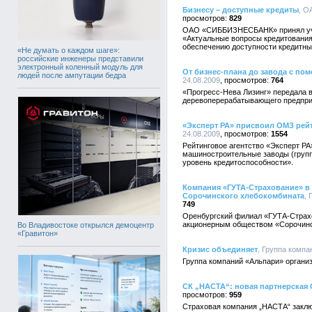
Бизнесу – доступные кредиты
, О
829
ОАО «СИББИЗНЕСБАНК» принял учас
«Актуальные вопросы кредитования 
обеспечению доступности кредитны
«Не думать о каждом шаге»:
российские инженеры представили
электронный коленный модуль для
От бизнес-плана до завода с по
людей после ампутации бедра
24.08.2009
764
«Прогресс-Нева Лизинг» передала 
деревоперерабатывающего предприя
«Эксперт РА» присвоил ОМЗ рей
24.08.2009
1554
Рейтинговое агентство «Эксперт 
машиностроительные заводы (груп
уровень кредитоспособности».
Компания «ГУТА-Страхование» в
Сорочинского хлебокомбината
, 
749
Оренбургский филиал «ГУТА-Страхо
акционерным обществом «Сорочинс
Во Владивостоке открылся демоцентр
«Гравитон»
Кризис объединяет
, Группа компа
Группа компаний «Альпари» организ
СК „НАСТА“: новая партнерская 
959
Cтраховая компания „НАСТА“ заклю