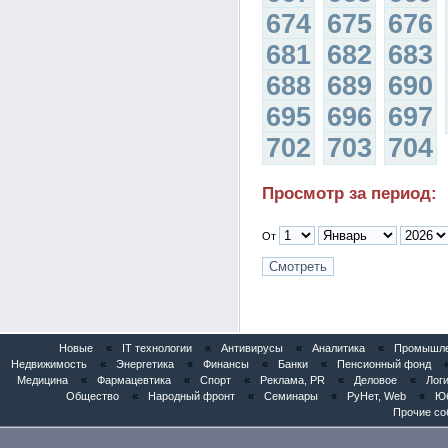
674
675
676
681
682
683
688
689
690
695
696
697
702
703
704
Просмотр за период:
От
Новые
«
IT технологии
«
Антивирусы
«
Аналитика
«
Промышлен
Недвижимость
«
Энергетика
«
Финансы
«
Банки
«
Пенсионный фонд
Медицина
«
Фармацевтика
«
Спорт
«
Реклама, PR
«
Деловое
«
Логи
Общество
«
Народный фронт
«
Семинары
«
РуНет, Web
«
Юб
Прочие со