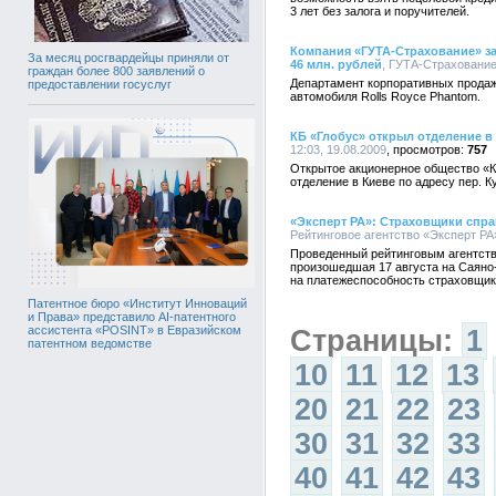
3 лет без залога и поручителей.
Компания «ГУТА-Страхование» за
За месяц росгвардейцы приняли от
46 млн. рублей
, ГУТА-Страхование,
граждан более 800 заявлений о
Департамент корпоративных прода
предоставлении госуслуг
автомобиля Rolls Royce Phantom.
КБ «Глобус» открыл отделение в
12:03, 19.08.2009
757
Открытое акционерное общество «К
отделение в Киеве по адресу пер. Ку
«Эксперт РА»: Страховщики спр
Рейтинговое агентство «Эксперт РА»
Проведенный рейтинговым агентство
произошедшая 17 августа на Саяно
на платежеспособность страховщи
Патентное бюро «Институт Инноваций
и Права» представило AI-патентного
ассистента «POSINT» в Евразийском
Страницы:
1
патентном ведомстве
10
11
12
13
20
21
22
23
30
31
32
33
40
41
42
43