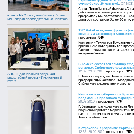
Страховая группа МСК застрахов
сумму более 20 млн руб.
, СГ МСК,
Санкт-Петербургский филиал «Стра
добровольного медицинского страх
«Лента PRO» продала бизнесу более 5
программе ДМС застраховано 73 со
млн литров прохладительных напитков
договору составила более 20 млн. р
TSC Retail — единое фронт-офи
компании «Техносерв Консалтинг
840
Компания «Техносерв Консалтинг» о
призванного объединить все прогр
банков, в «единое окно», а также 
интернет-банкинг.
В Томске состоялся семинар «М
регионах Сибирского федеральн
12:37, 29.09.2010
928
АНО «Вдохновение» запускает
В Томске под эгидой Полномочного
масштабный проект «Инклюзивный
предваряющий семинар «Модерниза
путь»
Сибирского федерального округа»
Итоги визита губернатора Красно
подписание протокола меропри
29.09.2010
776
Губернатор Красноярского края Лев
подписали протокол мероприятий п
научно-техническом и культурном 
Томской областью.
К страховой программе «Аркан»
12:36, 29.09.2010
759