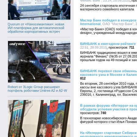
Финанс Банк", 23:14, 28.09.2010
24 сентября стартовала ипотечная 
материнского семейного капитала
Мастер Банк победил в конкурсе 
International
, ОАО "Мастер-Банк", 2
Quorum от «Наносемантики»: новая
ИИ-платформа для автоматической
«Мастер-Банк» (ОАО) победил в кон
обработки корпоративных встреч
design», учрежденный международной
БИНБАНК в ежегодном рейтинге 
22:51, 28.09.2010
711
БИНБАНК традиционно вошел в ежег
журнала "Финанс" (№35 от 27.09.20
прошлым годом на 49 позиций и зан
БИНБАНК перевел свои обменные
кассового узла в Москве и Калин
812
Во вторник, 28 сентября 2010 года
Robort от 3Logic Group расширил
кассы вне кассового узла БИНБАНКа 
портфель роботами Unitree A2 и A2-W
Европы, 2, гостиница «Рэдиссон-Сла
236016, г. Калининград, пл. Василевс
В рамках форума «Интерра» на к
обсудили условия участия в про
740
В технопарке новосибирского Акаде
фигурой которого стал Илья Понам
На «Интерре» стартовал Сибирск
молодежного инновационного к