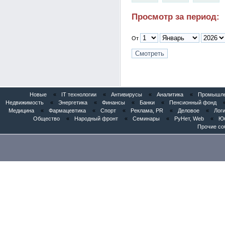
Просмотр за период:
От
Новые
«
IT технологии
«
Антивирусы
«
Аналитика
«
Промышлен
Недвижимость
«
Энергетика
«
Финансы
«
Банки
«
Пенсионный фонд
Медицина
«
Фармацевтика
«
Спорт
«
Реклама, PR
«
Деловое
«
Логи
Общество
«
Народный фронт
«
Семинары
«
РуНет, Web
«
Юб
Прочие со