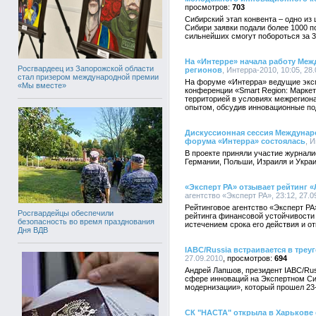
703
Сибирский этап конвента – одно из
Сибири заявки подали более 1000 п
сильнейших смогут побороться за 3
На «Интерре» начала работу Ме
Росгвардеец из Запорожской области
регионов
, Интерра-2010, 10:05, 28
стал призером международной премии
На форуме «Интерра» ведущие эксп
«Мы вместе»
конференции «Smart Region: Маркет
территорией в условиях межрегиона
опытом, обсудив инновационные по
Дискуссионная сессия Междунаро
форума «Интерра» состоялась
, 
В проекте приняли участие журналис
Германии, Польши, Израиля и Укра
«Эксперт РА» отзывает рейтинг
агентство «Эксперт РА», 23:12, 27.0
Рейтинговое агентство «Эксперт РА»
Росгвардейцы обеспечили
рейтинга финансовой устойчивости
безопасность во время празднования
истечением срока его действия и от
Дня ВДВ
IABC/Russia встраивается в треу
27.09.2010
694
Андрей Лапшов, президент IABC/Rus
сфере инноваций на Экспертном Си
модернизации», который прошел 23
СК "НАСТА" открыла в Харькове 