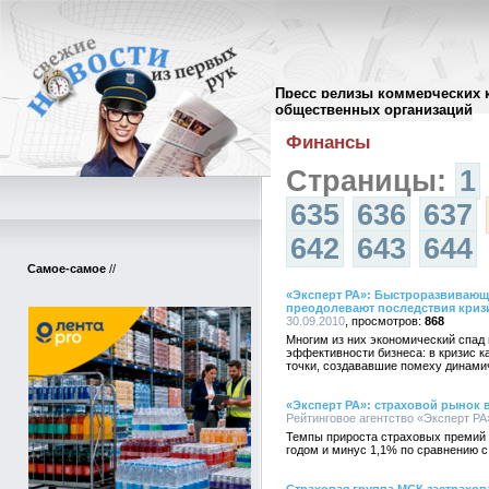
Пресс релизы коммерческих 
Архив пресс-релизов
//
общественных организаций
Финансы
Страницы:
1
635
636
637
642
643
644
Самое-самое
//
«Эксперт РА»: Быстроразвивающ
преодолевают последствия криз
30.09.2010
868
Многим из них экономический спад
эффективности бизнеса: в кризис к
точки, создававшие помеху динами
«Эксперт РА»: страховой рынок в
Рейтинговое агентство «Эксперт РА»
Темпы прироста страховых премий в
годом и минус 1,1% по сравнению с