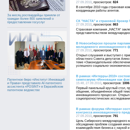
27.09.2010
824
В сентябре 2010 года страховая ко
координации работы агентов.
За месяц росгвардейцы приняли от
граждан более 800 заявлений о
СК "НАСТА" и страховой брокер W
предоставлении госуслуг
27.09.2010
863
Страховая компания „НАСТА“ заклю
представительством международного
В Новосибирске прошли парламе
молодежного инновационного ф
27.09.2010
771
Открыл слушания и выступил с при
областного Совета депутатов Алекс
теме «Законодательное обеспечени
успешного социально-экономическог
В рамках «Интерры-2010» состоя
симпозиума «Инновации как фак
Патентное бюро «Институт Инноваций
15:48, 27.09.2010
1006
и Права» представило AI-патентного
ассистента «POSINT» в Евразийском
Первый панельный круглый стол, п
патентном ведомстве
общение, объединённое общей темо
инновационного процесса». Открыл
социопрогностических исследовани
В рамках форума «Интерра» сос
конгресса инновационного пред
27.09.2010
791
Цель Сибирского международного к
обсуждение проблем создания инно
взаимодействия бизнеса с наукой и