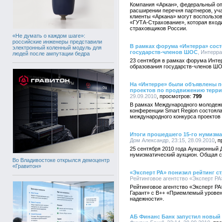
Компания «Аркан», федеральный оп
расширении перечня партнеров, уч
клиенты «Аркана» могут воспользо
«ГУТА-Страхование», которая вход
страховщиков России.
«Не думать о каждом шаге»:
российские инженеры представили
В рамках форума «Интерра» сост
электронный коленный модуль для
государств-членов ШОС
, Интерра
людей после ампутации бедра
23 сентября в рамках форума Инте
образования государств-членов Ш
На «Интерре» были объявлены п
проектов по продвижению терри
29.09.2010
799
В рамках Международного молодежн
конференции Smart Region состоял
международного конкурса проектов 
Итоги прошедшего 15-го нумизма
Дом Александр, 23:15, 28.09.2010
25 сентября 2010 года Аукционный 
нумизматический аукцион. Общая с
Во Владивостоке открылся демоцентр
«Гравитон»
«Эксперт РА» понизил рейтинг с
Рейтинговое агентство «Эксперт РА»
Рейтинговое агентство «Эксперт РА
Гарант» с В++ «Приемлемый уровен
надежности».
АБ Финанс Банк запустил новый