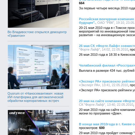
664
За первые четыре месяца 2010 года
Российская венчурная компания 
будущее".
, ОАО "РВК", 19:10, 23.05
20-21 мая 2010 года в г.Томске пр
мероприятий по инновационной тема
Во Владивостоке открылся демоцентр
развития – на инновационную экоси
«Гравитон»
26 мая СК «Форте Лайф» совмест
"Форте Лайф", 14:02, 22.05.2010
26 мая 2010 года в 18:30 в Киевс
Челябинский филиал «Росстрах»
Выплата в размере 434 тыс. рублей
«Эксперт РА» присвоило рейтин
«Эксперт РА», 13:41, 22.05.2010
«Эксперт РА» присвоило рейтинги 
Quorum от «Наносемантики»: новая
ИИ-платформа для автоматической
обработки корпоративных встреч
20 мая на сайте компании «Форт
СК "Форте Лайф", 13:40, 22.05.2010
20 мая 2010 года на сайте компани
жизни по программе «Дом».
В конце мая 2010года в г. Киев
600
29 мая 2010 года пройдет семинар 