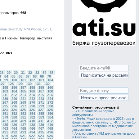
668
orum SmartCity iNNOVation, 12:51,
а в Нижнем Новгороде, выступят
863
28
29
30
31
32
33
34
35
3
64
65
66
67
68
69
70
8
99
100
101
102
103
104
127
128
129
130
131
132
155
156
157
158
159
160
183
184
185
186
187
188
211
212
213
214
215
216
239
240
241
242
243
244
267
268
269
270
271
272
295
296
297
298
299
300
Случайные пресс-релизы //
323
324
325
326
327
328
•
В ХГУ зачислены первые
351
352
353
354
355
356
абитуриенты
379
380
381
382
383
384
•
«ЭлНетМед» выгрузила в 2025 году в
407
408
409
410
411
412
федеральную систему ЕГИСЗ более 15
435
436
437
438
439
440
миллионов электронных медицинских
463
464
465
466
467
468
документов
491
492
493
494
495
496
•
Анализ рынка ЛКМ для разметки дорог
519
520
521
522
523
524
в России