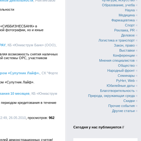
Культура, искусство
«
онной деятельности
, Рейтинговое
Образование, учеба
«
ельности
Наука
«
Медицина
«
Фармацевтика
«
Спорт
«
ОАО «СИББИЗНЕСБАНК» в
ной фотографии, но и юные
Реклама, PR
«
Деловое
«
Логистика и транспорт
«
PAY
, КБ «Юниаструм Банк» (ООО),
Закон, право
«
Выставки
«
авляя возможность снятия наличных
Конференции
«
ной системы ОРС, участником
Мнения специалистов
«
Общество
«
Народный фронт
«
ером «Супутник Лайф».
, СК "Форте
Семинары
«
РуНет, Web
«
ром «Супутник Лайф».
Юбилейные даты
«
Благотворительность
«
вания 10 месяцев
, КБ «Юниаструм
Природа, окружающая среда
«
Скидки
«
 периодом кредитования в течение
Прочие события
«
Другие статьи
«
:49, 26.05.2010
962
Сегодня у нас публикуются
//
телей демонстрационных счетов!