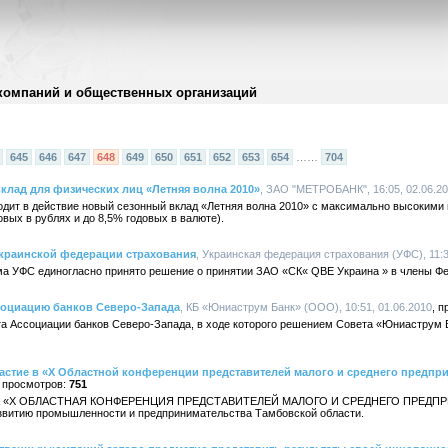
компаний и общественных организаций
645
646
647
648
649
650
651
652
653
654
……
704
лад для физических лиц «Летняя волна 2010»
, ЗАО "МЕТРОБАНК", 16:05, 02.06.2
дит в действие новый сезонный вклад «Летняя волна 2010» с максимально высокими 
вых в рублях и до 8,5% годовых в валюте).
Украинской федерации страхования
, Украинская федерация страхования (УФС), 11:3
а УФС единогласно принято решение о принятии ЗАО «СК« QBE Украина » в члены Фе
социацию банков Северо-Запада
, КБ «Юниаструм Банк» (ООО), 10:51, 01.06.2010
та Ассоциации банков Северо-Запада, в ходе которого решением Совета «Юниаструм Б
астие в «X Областной конференции представителей малого и среднего предпр
751
рошла «Х ОБЛАСТНАЯ КОНФЕРЕНЦИЯ ПРЕДСТАВИТЕЛЕЙ МАЛОГО И СРЕДНЕГО ПРЕДП
звитию промышленности и предпринимательства Тамбовской области.