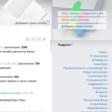
Пресс релизы сегодняшнего дня
Архив пресс-релизов
»
Добавить пресс-релиз
Добавить пресс-релиз
«
‹
›
»
Разделы
//
010
1095
в линейке депозитов Банка
Новые
«
IT технологии
«
Антивирусы
«
2, 01.06.2010
709
Аналитика
«
дерации.
Промышленность и производство
«
Новые назначения
«
Строительство
«
932
Сотрудничество
«
анк» принят в число членов
Недвижимость
«
Энергетика
«
Финансы
«
инимательства»
, ООО КБ
Банки
«
Пенсионный фонд
«
РИНИМАТЕЛЬСТВА»,
Страхование
«
Микрофинансы
«