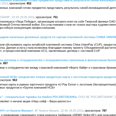
ственных компаний готово предметно представить результаты своей инноваци
5.2010
852
енных компаний готово предметно представить результаты своей инновационной деят
АНК", 23:19, 29.05.2010
751
отоконкурса «Лица Победы», организацию которого взял на себя Тверской филиал 
еликой Отечественной войне. Его участниками стали не только мастера художествен
достойную конкуренцию профессионалам.
выдаче наличных денежных средств по картам платежной системы CHINA UNION
ли обслуживать карты китайской платежной системы China UnionPay (CUP), предост
атка. Данная услуга стала возможна благодаря новому проекту Объединенной расчет
», и процессинговой компании UCS, заключивших договор с системой CUP
ала договор о сотрудничестве с всеукраинским страховым и финансовым брок
897
говор о сотрудничестве между страховой компанией «Форте Лайф» и страховым броке
мпаний НСБ» предлагают новую кредитную карту с льготным периодом кредито
953
тные карты в рамках карточного продукта «U-Pay Extra» с льготным (беспроцентным)
овых продуктов в «Группе компаний НСБ»
ть" - специальные тарифы на ячейки РОСАВТОБАНКа
, ООО КБ "РОСАВТОБАНК", 22
вляет о начале акции «Наш сейф – Ваша крепость».
-KF» от Калита-Финанс!
, ФГ Калита-Финанс, 22:48, 26.05.2010
787
 о проведении следующего этапа конкурса трейдеров «DEMO Strike-KF» для пользова