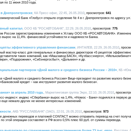
ая по 11 июня 2010 года.
 в Днепропетровске
, КА Пресс-офис, 22:45, 26.05.2010
641
ммерческий Банк «Глобус» открыло отделение № 4 в г. Днепропетровск по адресу ул.
вный капитал
, ООО КБ "РОСАВТОБАНК", 22:29, 26.05.2010
775
ком России зарегистрированы изменения к Уставу ООО КБ «РОСАВТОБАНК». Изменени
го вырос на 11,4%. финансовой устойчивости и надежности Банка.
рецепты эффективного управления финансами
, ИНТАЛЕВ, 22:29, 26.05.2010
ный мастер-класс для генеральных и финансовых директоров «5 рецептов эффективн
едставители таких компаний, как «Машзавод БАСК», «Кузбассэнерго», «Мелькомбинат»
ири», «Подорожник», «Сибэнергосбыт», «Дольмен» и др.
циальным партнером «Дней малого и среднего бизнеса России – 2010»
, КБ «Юн
ке «Дней малого и среднего бизнеса России» Вице-президент по развитию малого биз
«Банковский кредит – как инструмент развития малого бизнеса».
анки» за апрель 2010 года.
, Маркетинговая группа Экро, 22:10, 26.05.2010
сс-индекс»: индекс «Сбербанка» вырос на 1,4%, «Номос - Банк» поднялся в первую де
и еще немало других не менее интересных изменений.
жности
, АКБ "РУССЛАВБАНК" (ЗАО), 22:01, 26.05.2010
973
е денежных переводов и платежей CONTACT можно отправить перевод на счет получат
по этой операции составляет в РФ всего 0,5% плюс 60 руб. от суммы перевода.
ах» выплатило по страхованию путешественников более 73 тыс. евро
, Росстрах, 