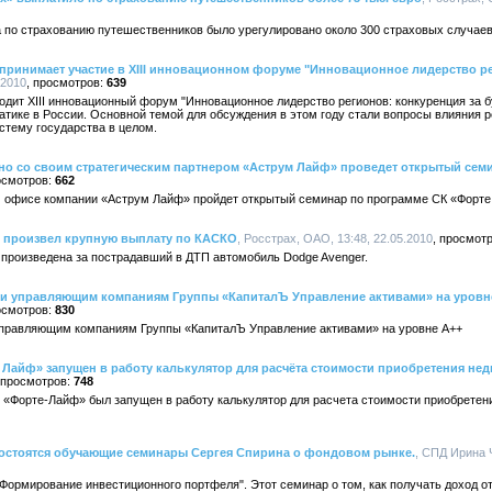
 по страхованию путешественников было урегулировано около 300 страховых случаев
принимает участие в XIII инновационном форуме "Инновационное лидерство ре
.2010
639
оходит XIII инновационный форум "Инновационное лидерство регионов: конкуренция за 
тике в России. Основной темой для обсуждения в этом году стали вопросы влияния р
стему государства в целом.
но со своим стратегическим партнером «Аструм Лайф» проведет открытый сем
662
ком офисе компании «Аструм Лайф» пройдет открытый семинар по программе СК «Форт
 произвел крупную выплату по КАСКО
, Росстрах, ОАО, 13:48, 22.05.2010
 произведена за пострадавший в ДТП автомобиль Dodge Avenger.
ги управляющим компаниям Группы «КапиталЪ Управление активами» на уровн
830
управляющим компаниям Группы «КапиталЪ Управление активами» на уровне А++
е Лайф» запущен в работу калькулятор для расчёта стоимости приобретения не
748
и «Форте-Лайф» был запущен в работу калькулятор для расчета стоимости приобрете
е состоятся обучающие семинары Сергея Спирина о фондовом рынке.
, СПД Ирина Ч
"Формирование инвестиционного портфеля". Этот семинар о том, как получать доход 