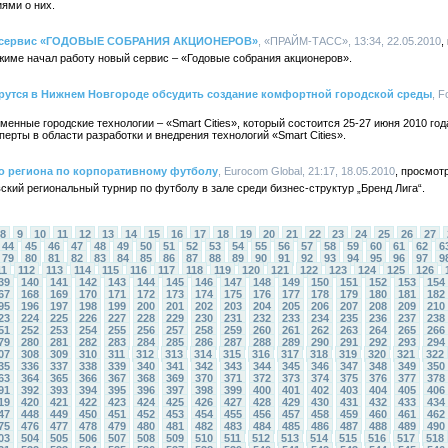
иями о них.
й сервис «ГОДОВЫЕ СОБРАНИЯ АКЦИОНЕРОВ»
, «ПРАЙМ-ТАСС», 13:34, 22.05.2010
жиме начал работу новый сервис – «Годовые собрания акционеров».
ерутся в Нижнем Новгороде обсудить создание комфортной городской среды
, F
ные городские технологии – «Smart Cities», который состоится 25-27 июня 2010 год
ерты в области разработки и внедрения технологий «Smart Cities».
о региона по корпоративному футболу
, Eurocom Global, 21:17, 18.05.2010
кий региональный турнир по футболу в зале среди бизнес-структур „Бренд Лига“.
8
9
10
11
12
13
14
15
16
17
18
19
20
21
22
23
24
25
26
27
44
45
46
47
48
49
50
51
52
53
54
55
56
57
58
59
60
61
62
6
79
80
81
82
83
84
85
86
87
88
89
90
91
92
93
94
95
96
97
9
11
112
113
114
115
116
117
118
119
120
121
122
123
124
125
126
39
140
141
142
143
144
145
146
147
148
149
150
151
152
153
154
67
168
169
170
171
172
173
174
175
176
177
178
179
180
181
182
95
196
197
198
199
200
201
202
203
204
205
206
207
208
209
210
23
224
225
226
227
228
229
230
231
232
233
234
235
236
237
238
51
252
253
254
255
256
257
258
259
260
261
262
263
264
265
266
79
280
281
282
283
284
285
286
287
288
289
290
291
292
293
294
07
308
309
310
311
312
313
314
315
316
317
318
319
320
321
322
35
336
337
338
339
340
341
342
343
344
345
346
347
348
349
350
63
364
365
366
367
368
369
370
371
372
373
374
375
376
377
378
91
392
393
394
395
396
397
398
399
400
401
402
403
404
405
406
19
420
421
422
423
424
425
426
427
428
429
430
431
432
433
434
47
448
449
450
451
452
453
454
455
456
457
458
459
460
461
462
75
476
477
478
479
480
481
482
483
484
485
486
487
488
489
490
03
504
505
506
507
508
509
510
511
512
513
514
515
516
517
518