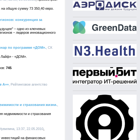
 на общую сумму 73 350,40 евро.
гионов: конкуренция за
будущее" – одно из ключевых
егионов – лидеров инновационного
инар по программе «ДОМ».
, СК
е Лайф» - «ДОМ».
745
е А++
, Рейтинговое агентство
движимости и страхования жизни.
,
ния недвижимости и страхования
увилина, 13:37, 22.05.2010
от инвестиций на финансовых