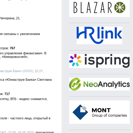
Чичерина, 21.
я связаны с увеличением
767
ого управления финансами». В
, «Кемеровохлеб»,
иаструм Банк» (ООО), 22:27,
неса «Юниаструм Банка» Светлана
717
сятку, ВТБ - индекс снижается,
еля - частного лица, открытый в
ОАО, 22:00, 26.05.2010