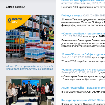
Не более 10% крупнейших отече
агентство «Эксперт РА», 23:19, 29.0
Самое-самое
//
Не более 10% крупнейших отечеств
Победа в лицах
, ОАО "СИББИЗНЕСБ
24 мая в Твери подведены итоги ф
ознаменование 65-летия Победы в В
фотографы, чьи работы составили 
«Юниаструм Банк» приступил к 
18:51, 27.05.2010
1015
Банкоматы «Юниаструм Банка» нача
денежных средств и просмотра ост
которой является «Юниаструм Банк
26 мая СК «Форте Лайф» подпис
Лайф", 18:47, 27.05.2010
26 мая 2010 года был подписан до
«Лента PRO» продала бизнесу более 5
млн литров прохладительных напитков
«Юниаструм Банк» и «Группа ко
Банк» (ООО), 22:55, 26.05.2010
«Юниаструм Банк» предлагает креди
10 месяцев на приобретение страх
Акция "Наш сейф – Ваша крепос
В мае 2010 года РОСАВТОБАНК объя
Конкурс трейдеров «DEMO Strike
Компания Калита-Финанс объявляет