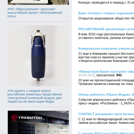
Конкурс проводится в период с 31 м
АНО «Вдохновение» запускает
масштабный проект «Инклюзивный
Банк «Глобус» открыл отделение
путь»
Открытое акционерное общество «Ко
РОСАВТОБАНК увеличивает уста
В мае 2010 года Центральным Бан
уставного капитала, размер которо
Кемеровские компании узнали 
21 мая в Кемерове прошел бесплат
мастер-классе приняли участие пр
«Энергостроительная Компания Сиб
«Юниаструм Банк» выступил офи
26.05.2010
842
22 мая на презентационной площад
Чубакова провела семинар на тему 
«Не думать о каждом шаге»:
российские инженеры представили
Обзор рейтинга «Пресс-Индекс. Б
электронный коленный модуль для
События апрельского рейтинга «Пре
людей после ампутации бедра
пресс-индекс «Росбанка»: -1,342% 
CONTACT расширяет свои возмо
С 21 мая по Международной систем
любом российском банке. Комиссия 
С начала 2010 года ОАО «Росстр