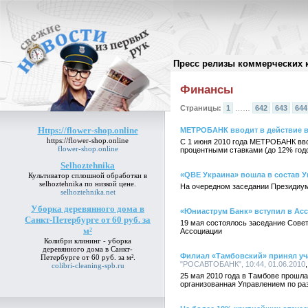
Пресс релизы коммерческих 
Архив пресс-релизов
//
Финансы
Страницы:
1
……
642
643
644
Https://flower-shop.online
МЕТРОБАНК вводит в действие вк
https://flower-shop.online
С 1 июня 2010 года МЕТРОБАНК вво
flower-shop.online
процентными ставками (до 12% годо
Selhoztehnika
«QBE Украина» вошла в состав 
Культиватор сплошной обработки в
selhoztehnika
по низкой цене.
На очередном заседании Президиум
selhoztehnika.net
Уборка деревянного дома в
«Юниаструм Банк» вступил в Ас
Санкт-Петербурге от 60 руб. за
19 мая состоялось заседание Сове
м²
Ассоциации
Колибри клининг -
уборка
деревянного дома в Санкт-
Филиал «Тамбовский» принял уч
Петербурге от 60 руб. за м²
.
"РОСАВТОБАНК", 10:44, 01.06.2010
colibri-cleaning-spb.ru
25 мая 2010 года в Тамбове п
организованная Управлением по ра