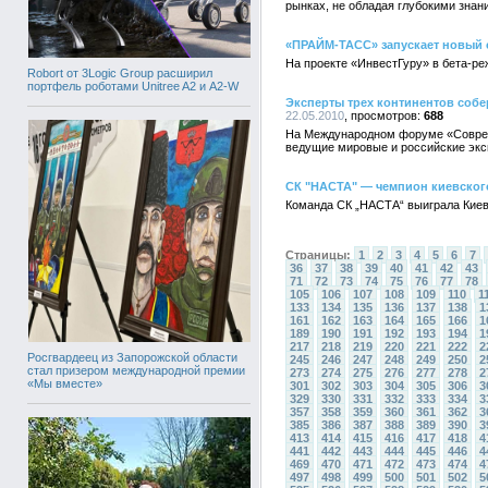
рынках, не обладая глубокими знан
«ПРАЙМ-ТАСС» запускает новы
На проекте «ИнвестГуру» в бета-ре
Robort от 3Logic Group расширил
портфель роботами Unitree A2 и A2-W
Эксперты трех континентов соб
22.05.2010
688
На Международном форуме «Современ
ведущие мировые и российские эксп
СК "НАСТА" — чемпион киевског
Команда СК „НАСТА“ выиграла Киевс
Страницы:
1
2
3
4
5
6
7
36
37
38
39
40
41
42
43
71
72
73
74
75
76
77
78
105
106
107
108
109
110
1
133
134
135
136
137
138
1
161
162
163
164
165
166
1
189
190
191
192
193
194
1
217
218
219
220
221
222
2
Росгвардеец из Запорожской области
245
246
247
248
249
250
2
стал призером международной премии
273
274
275
276
277
278
2
«Мы вместе»
301
302
303
304
305
306
3
329
330
331
332
333
334
3
357
358
359
360
361
362
3
385
386
387
388
389
390
3
413
414
415
416
417
418
4
441
442
443
444
445
446
4
469
470
471
472
473
474
4
497
498
499
500
501
502
5