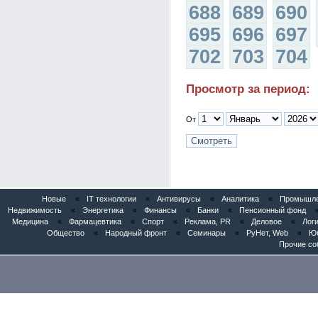
688
689
690
695
696
697
702
703
704
Просмотр за период:
От
Новые
«
IT технологии
«
Антивирусы
«
Аналитика
«
Промышлен
Недвижимость
«
Энергетика
«
Финансы
«
Банки
«
Пенсионный фонд
Медицина
«
Фармацевтика
«
Спорт
«
Реклама, PR
«
Деловое
«
Логи
Общество
«
Народный фронт
«
Семинары
«
РуНет, Web
«
Юб
Прочие со