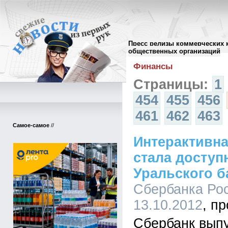
Пресс релизы коммерческих 
Архив пресс-релизов
//
общественных организаций
Финансы
Страницы:
1
454
455
456
461
462
463
Самое-самое
//
Интерактивна
стала доступ
Уральского б
Сбербанка Рос
13.10.2012
Сбербанк вып