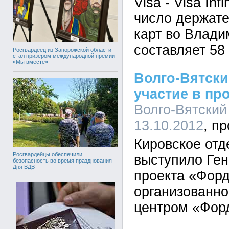
Visa - Visa Inf
число держат
карт во Влади
составляет 58
Росгвардеец из Запорожской области
стал призером международной премии
«Мы вместе»
Волго-Вятски
участие в пр
Волго-Вятский 
13.10.2012
Кировское от
Росгвардейцы обеспечили
выступило Ге
безопасность во время празднования
Дня ВДВ
проекта «Форд
организованн
центром «Форд