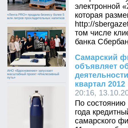
электронной «
которая разме
«Лента PRO» продала бизнесу более 5
млн литров прохладительных напитков
http://sbergaze
том числе кли
банка Сбербан
Самарский ф
объявляет об
АНО «Вдохновение» запускает
деятельности 
масштабный проект «Инклюзивный
путь»
квартал 2012
20:16, 13.10.2
По состоянию 
года кредитны
самарского ф