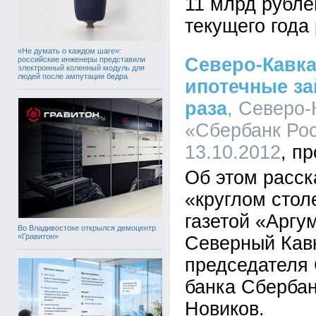
11 млрд рублей
текущего года
«Не думать о каждом шаге»:
Северо-Кавка
российские инженеры представили
электронный коленный модуль для
людей после ампутации бедра
ипотечные за
раза
, Северо-
«Сбербанк Рос
13.10.2012
Об этом расск
«круглом стол
газетой «Аргу
Во Владивостоке открылся демоцентр
«Гравитон»
Северный Кавк
председателя 
банка Сберба
Новиков.