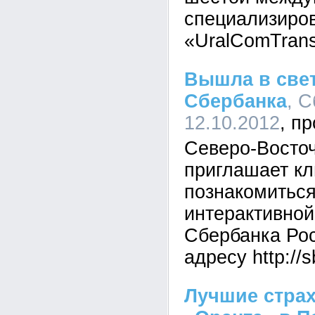
специализиро
«UralComTran
Вышла в свет
Сбербанка
, С
12.10.2012
Северо-Восто
приглашает кл
познакомитьс
интерактивной
Сбербанка Рос
адресу http://s
Лучшие стра