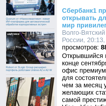
Сбербанк1 п
открывать дл
Quorum от «Наносемантики»: новая
ИИ-платформа для автоматической
мир привилег
обработки корпоративных встреч
Волго-Вятский
России, 20:13,
8
Открывшийся 
конце сентяб
Robort от 3Logic Group расширил
офис премиум
портфель роботами Unitree A2 и A2-W
для состоятел
чем за месяц 
желающих ста
самой прести