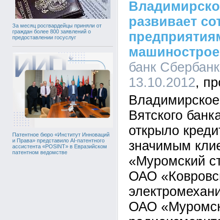
Владимирско
развивает со
За месяц росгвардейцы приняли от
граждан более 800 заявлений о
предприятия
предоставлении госуслуг
машинострое
банк Сбербанк
13.10.2012
Владимирское 
Вятского банк
открыло кред
Патентное бюро «Институт Инноваций
и Права» представило AI-патентного
значимым кли
ассистента «POSINT» в Евразийском
патентном ведомстве
«Муромский ст
ОАО «Ковровс
электромехани
ОАО «Муромск