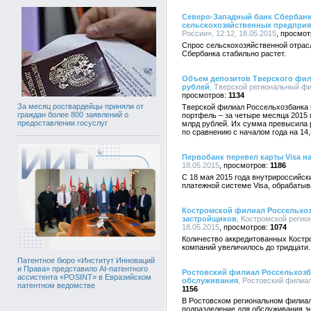
Северо-Западный банк Сбербанк
сельскохозяйственных предприя
России», 12:12, 18.05.2015
Спрос сельскохозяйственной отрас
Сбербанка стабильно растет.
Объем депозитов Тверского фил
рублей
, Тверской региональный фи
1134
За месяц росгвардейцы приняли от
Тверской филиал Россельхозбанка
граждан более 800 заявлений о
портфель – за четыре месяца 2015 
предоставлении госуслуг
млрд рублей. Их сумма превысила 
по сравнению с началом года на 14
Первобанк перевел карты Visa 
18.05.2015
1186
С 18 мая 2015 года внутрироссийск
платежной системе Visa, обрабаты
Костромской филиал Россельхоз
застройщиков
, Костромской регио
18.05.2015
1074
Количество аккредитованных Кост
компаний увеличилось до тридцати.
Патентное бюро «Институт Инноваций
и Права» представило AI-патентного
Ростовский филиал Россельхозб
ассистента «POSINT» в Евразийском
обслуживания
, Ростовский филиал
патентном ведомстве
1156
В Ростовском региональном филиа
подразделение для обслуживания з