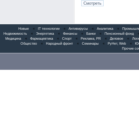
Новые
«
IT технологии
«
Антивирусы
«
Аналитика
«
Промышлен
Недвижимость
«
Энергетика
«
Финансы
«
Банки
«
Пенсионный фонд
Медицина
«
Фармацевтика
«
Спорт
«
Реклама, PR
«
Деловое
«
Логи
Общество
«
Народный фронт
«
Семинары
«
РуНет, Web
«
Юб
Прочие со