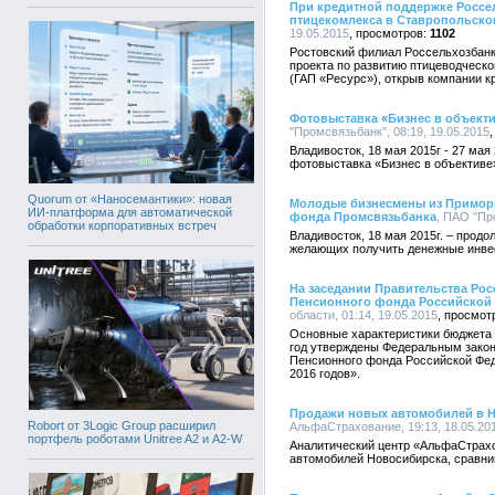
При кредитной поддержке Россел
птицекомлекса в Ставропольско
19.05.2015
1102
Ростовский филиал Россельхозбанк
проекта по развитию птицеводческо
(ГАП «Ресурс»), открыв компании к
Фотовыставка «Бизнес в объекти
"Промсвязьбанк", 08:19, 19.05.2015
Владивосток, 18 мая 2015г - 27 мая
фотовыставка «Бизнес в объективе
Quorum от «Наносемантики»: новая
Молодые бизнесмены из Приморь
ИИ-платформа для автоматической
фонда Промсвязьбанка
, ПАО "Пр
обработки корпоративных встреч
Владивосток, 18 мая 2015г. – прод
желающих получить денежные инвес
На заседании Правительства Ро
Пенсионного фонда Российской 
области, 01:14, 19.05.2015
Основные характеристики бюджета 
год утверждены Федеральным закон
Пенсионного фонда Российской Феде
2016 годов».
Продажи новых автомобилей в Н
Robort от 3Logic Group расширил
АльфаСтрахование, 19:13, 18.05.20
портфель роботами Unitree A2 и A2-W
Аналитический центр «АльфаСтрах
автомобилей Новосибирска, сравнив