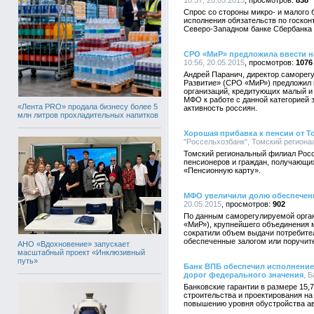
10:57, 20.05.2015
838
Спрос со стороны микро- и малого 
исполнения обязательств по госко
Северо-Западном банке Сбербанка 
СРО «МиР» предложила ввести н
10:56, 20.05.2015
1076
Андрей Паранич, директор саморег
Развитие» (СРО «МиР») предложил 
организаций, кредитующих малый и 
МФО к работе с данной категорией
«Лента PRO» продала бизнесу более 5
активность россиян.
млн литров прохладительных напитков
Хорошая прибавка к пенсии от 
"Россельхозбанк", Томский регионал
Томский региональный филиал Росс
пенсионеров и граждан, получающи
«Пенсионную карту».
МФО увеличили долю обеспечен
20.05.2015
902
По данным саморегулируемой орга
«МиР»), крупнейшего объединения
сократили объем выдачи потребите
обеспеченные залогом или поручит
АНО «Вдохновение» запускает
масштабный проект «Инклюзивный
путь»
Банк ВПБ обеспечил исполнение
дорог федерального значения
, 
Банковские гарантии в размере 15,
строительства и проектирования на
повышению уровня обустройства ав