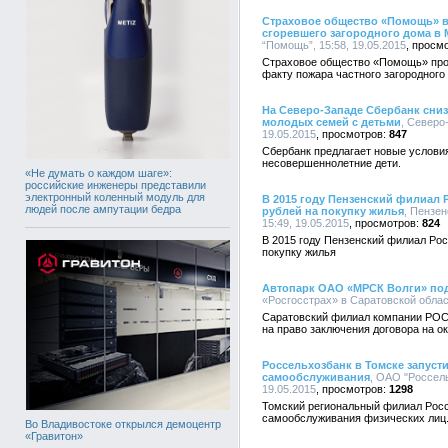
Страховое общество «Помощь» в
сгоревшего загородного дома в
“Помощь”, 15:58, 19.05.2015
Страховое общество «Помощь» прои
факту пожара частного загородного
На Северо-Западе Сбербанк сниз
молодых семей с детьми
, Северо
19.05.2015
847
Сбербанк предлагает новые условия
несовершеннолетние дети.
«Не думать о каждом шаге»:
российские инженеры представили
электронный коленный модуль для
В 2015 году Пензенский филиал 
людей после ампутации бедра
рублей на покупку жилья
, Пензе
15:49, 19.05.2015
824
В 2015 году Пензенский филиал Рос
покупку жилья
Автопарк ОАО «МРСК Волги» по
«Росгосстрах» в Саратовской област
Саратовский филиал компании РОС
на право заключения договора на о
Россельхозбанк в Томске запусти
самообслуживания
, ОАО "Россель
19.05.2015
1298
Томский региональный филиал Рос
самообслуживания физических лиц
Во Владивостоке открылся демоцентр
«Гравитон»