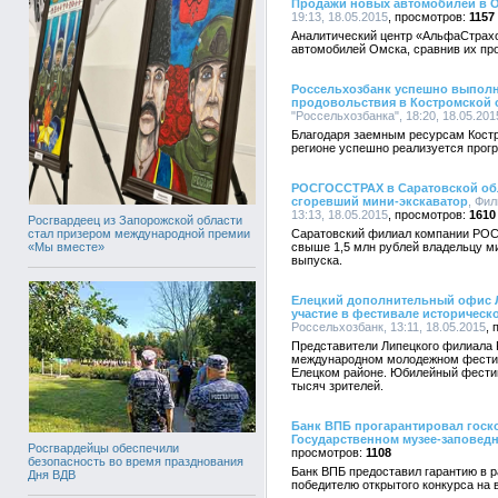
Продажи новых автомобилей в О
19:13, 18.05.2015
1157
Аналитический центр «АльфаСтрах
автомобилей Омска, сравнив их про
Россельхозбанк успешно выполн
продовольствия в Костромской 
"Россельхозбанка", 18:20, 18.05.201
Благодаря заемным ресурсам Костр
регионе успешно реализуется прог
РОСГОССТРАХ в Саратовской обл
сгоревший мини-экскаватор
, Фи
13:13, 18.05.2015
1610
Росгвардеец из Запорожской области
стал призером международной премии
Саратовский филиал компании РОС
«Мы вместе»
свыше 1,5 млн рублей владельцу м
выпуска.
Елецкий дополнительный офис 
участие в фестивале историческ
Россельхозбанк, 13:11, 18.05.2015
Представители Липецкого филиала 
международном молодежном фестив
Елецком районе. Юбилейный фестив
тысяч зрителей.
Банк ВПБ прогарантировал госк
Государственном музее-заповед
Росгвардейцы обеспечили
1108
безопасность во время празднования
Банк ВПБ предоставил гарантию в р
Дня ВДВ
победителю открытого конкурса на