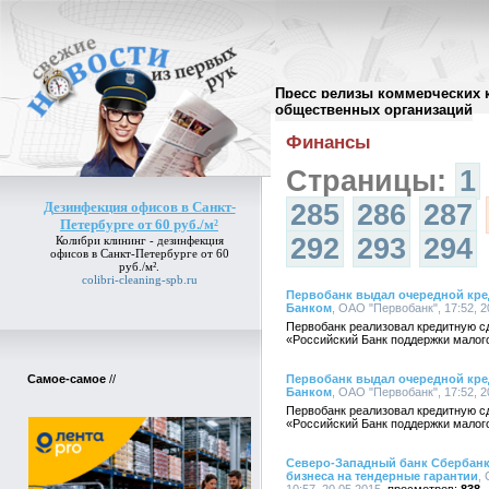
Пресс релизы коммерческих 
Архив пресс-релизов
//
общественных организаций
Финансы
Страницы:
1
Дезинфекция офисов в Санкт-
285
286
287
Петербурге от 60 руб./м²
292
293
294
Колибри клининг -
дезинфекция
офисов в Санкт-Петербурге от 60
руб./м²
.
colibri-cleaning-spb.ru
Первобанк выдал очередной кре
Банком
, ОАО "Первобанк", 17:52, 2
Первобанк реализовал кредитную с
«Российский Банк поддержки малог
Самое-самое
//
Первобанк выдал очередной кре
Банком
, ОАО "Первобанк", 17:52, 2
Первобанк реализовал кредитную с
«Российский Банк поддержки малог
Северо-Западный банк Сбербанк
бизнеса на тендерные гарантии
,