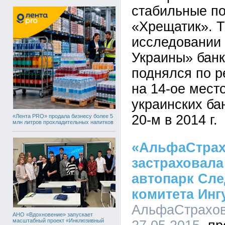
стабильные по
«Хрещатик». Т
исследовании 
Украины» бан
поднялся по р
на 14-ое мест
украинских ба
20-м в 2014 г.
«Лента PRO» продала бизнесу более 5
млн литров прохладительных напитков
«АльфаСтрах
застраховал
автопарк Сле
комитета Инг
АльфаСтрахова
АНО «Вдохновение» запускает
масштабный проект «Инклюзивный