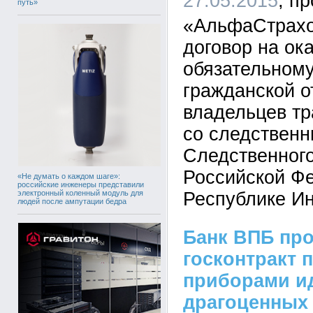
27.05.2015
путь»
«АльфаСтрахо
договор на ок
обязательном
гражданской о
владельцев тр
со следствен
Следственного
Российской Ф
«Не думать о каждом шаге»:
российские инженеры представили
электронный коленный модуль для
Республике Ин
людей после ампутации бедра
Банк ВПБ пр
госконтракт 
приборами и
драгоценных