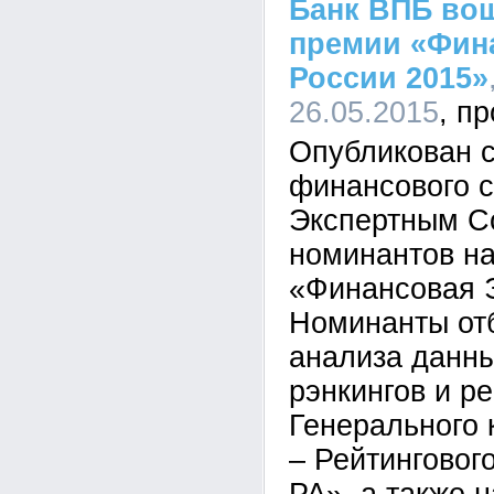
Банк ВПБ вош
премии «Фин
России 2015»
26.05.2015
Опубликован 
финансового с
Экспертным Со
номинантов н
«Финансовая Э
Номинанты отб
анализа данн
рэнкингов и р
Генерального 
– Рейтинговог