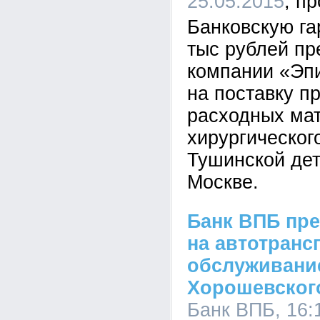
25.05.2015
Банковскую га
тыс рублей пр
компании «Эп
на поставку п
расходных ма
хирургическог
Тушинской дет
Москве.
Банк ВПБ пре
на автотранс
обслуживани
Хорошевского
Банк ВПБ, 16: