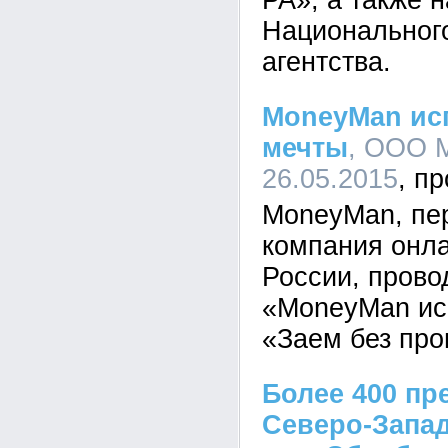
РА», а также 
Национального
агентства.
MoneyMan ис
мечты
, ООО М
26.05.2015
MoneyMan, пе
компания онла
России, прово
«MoneyMan ис
«Заем без про
Более 400 пр
Северо-Запад