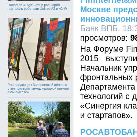
FinInternet&M
Robort от 3Logic Group расширил
Москве предс
портфель роботами Unitree A2 и A2-W
инновационн
Банк ВПБ, 18:
9
На Форуме FinI
2015 выступи
Начальник уп
фронтальных 
Департамента
Росгвардеец из Запорожской области
стал призером международной премии
«Мы вместе»
технологий с 
«Синергия кла
и стартапов».
РОСАВТОБАНК