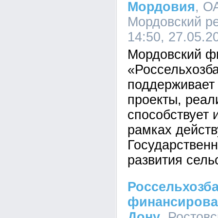
Мордовия
, О
Мордовский р
14:50, 27.05.2
Мордовский ф
«Россельхозба
поддерживает
проекты, реал
способствует
рамках дейст
Государствен
развития сель
Россельхозб
финансирова
Дону
, Ростов