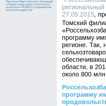
Патентное бюро «Институт Инноваций
и Права» представило AI-патентного
региональный 
ассистента «POSINT» в Евразийском
патентном ведомстве
27.05.2015
Томский фили
«Россельхозб
программу им
регионе. Так,
сельхозтоваро
обеспечивающ
области, в 20
около 800 млн
Россельхозб
программу и
продовольст