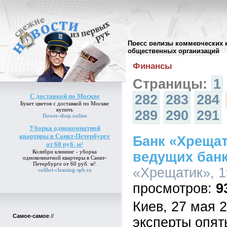
Пресс релизы коммерческих 
Архив пресс-релизов
//
общественных организаций
Финансы
Страницы:
1
С доставкой по Москве
282
283
284
Букет цветов
с доставкой по Москве
купить
289
290
291
flower-shop.online
Уборка однокомнатной
квартиры в Санкт-Петербурге
Банк «Хрещат
от 60 руб. м²
Колибри клининг -
уборка
ведущих бан
однокомнатной квартиры в Санкт-
Петербурге от 60 руб. м²
.
«Хрещатик», 1
colibri-cleaning-spb.ru
9
Киев, 27 мая 
Самое-самое
//
эксперты опят