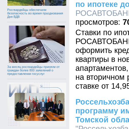
по ипотеке д
Росгвардейцы обеспечили
РОСАВТОБАНК,
безопасность во время празднования
Дня ВДВ
7
Ставки по ипо
РОСАВТОБАНК
оформить кред
квартиры в но
апартаментов,
За месяц росгвардейцы приняли от
граждан более 800 заявлений о
предоставлении госуслуг
на вторичном 
ставке от 14,9
Россельхозб
программу и
Томской обл
"Россельхозба