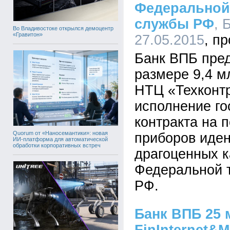
Федеральной
службы РФ
, 
Во Владивостоке открылся демоцентр
«Гравитон»
27.05.2015
Банк ВПБ пред
размере 9,4 м
НТЦ «Техконтр
исполнение го
контракта на 
Quorum от «Наносемантики»: новая
приборов иде
ИИ-платформа для автоматической
обработки корпоративных встреч
драгоценных 
Федеральной 
РФ.
Банк ВПБ 25 