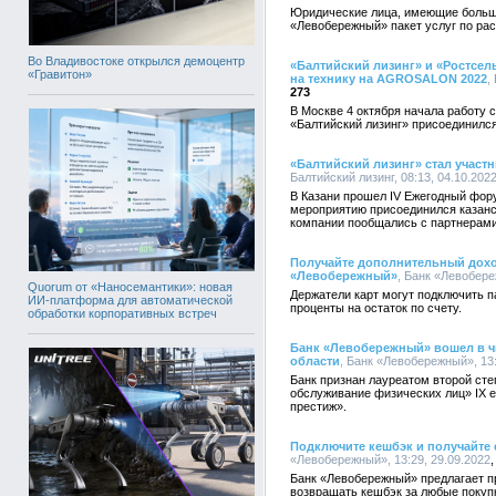
Юридические лица, имеющие больши
«Левобережный» пакет услуг по ра
Во Владивостоке открылся демоцентр
«Балтийский лизинг» и «Ростсе
«Гравитон»
на технику на AGROSALON 2022
,
273
В Москве 4 октября начала работу
«Балтийский лизинг» присоединилс
«Балтийский лизинг» стал участ
Балтийский лизинг, 08:13, 04.10.202
В Казани прошел IV Ежегодный фор
мероприятию присоединился казанс
компании пообщались с партнерами
Получайте дополнительный доход
«Левобережный»
, Банк «Левобере
Quorum от «Наносемантики»: новая
Держатели карт могут подключить п
ИИ-платформа для автоматической
проценты на остаток по счету.
обработки корпоративных встреч
Банк «Левобережный» вошел в 
области
, Банк «Левобережный», 13:
Банк признан лауреатом второй ст
обслуживание физических лиц» IX
престиж».
Подключите кешбэк и получайте 
«Левобережный», 13:29, 29.09.2022
Банк «Левобережный» предлагает п
возвращать кешбэк за любые покуп