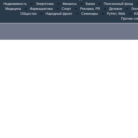
Недвижимость
«
Энергетика
«
Финансы
«
Банки
«
Пенсионный фонд
Медицина
«
Фармацевтика
«
Спорт
«
Реклама, PR
«
Деловое
«
Логи
Общество
«
Народный фронт
«
Семинары
«
РуНет, Web
«
Юб
Прочие со