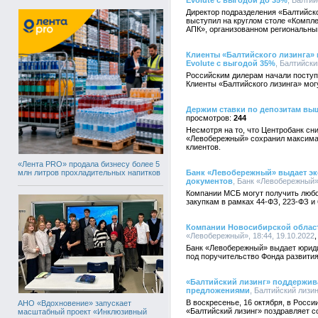
Evolute с выгодой до 35%
, Балтий
Директор подразделения «Балтийск
выступил на круглом столе «Компл
АПК», организованном региональны
Клиенты «Балтийского лизинга» 
Evolute с выгодой 35%
, Балтийски
Российским дилерам начали поступа
Клиенты «Балтийского лизинга» мог
Держим ставки по депозитам вы
244
Несмотря на то, что Центробанк сн
«Левобережный» сохранил максима
клиентов.
«Лента PRO» продала бизнесу более 5
млн литров прохладительных напитков
Банк «Левобережный» выдает экс
документов
, Банк «Левобережный»,
Компании МСБ могут получить любой
закупкам в рамках 44-ФЗ, 223-ФЗ и 
Компании Новосибирской области
«Левобережный», 18:44, 19.10.2022
Банк «Левобережный» выдает юриди
под поручительство Фонда развити
«Балтийский лизинг» поддержив
предложениями
, Балтийский лизин
В воскресенье, 16 октября, в Росси
АНО «Вдохновение» запускает
«Балтийский лизинг» поздравляет 
масштабный проект «Инклюзивный