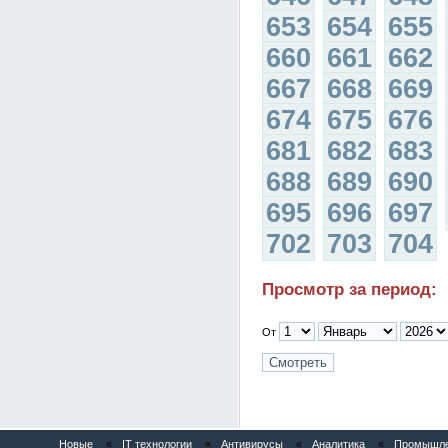
653
654
655
660
661
662
667
668
669
674
675
676
681
682
683
688
689
690
695
696
697
702
703
704
Просмотр за период:
От
Новые
«
IT технологии
«
Антивирусы
«
Аналитика
«
Промышлен