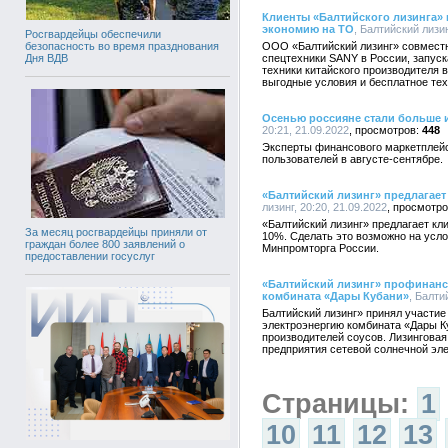
Клиенты «Балтийского лизинга»
экономию на ТО
, Балтийский лизин
Росгвардейцы обеспечили
ООО «Балтийский лизинг» совместн
безопасность во время празднования
спецтехники SANY в России, запус
Дня ВДВ
техники китайского производителя в
выгодные условия и бесплатное те
Осенью россияне стали больше 
20:21, 21.09.2022
448
Эксперты финансового маркетплейс
пользователей в августе-сентябре.
«Балтийский лизинг» предлагает
лизинг, 20:20, 21.09.2022
«Балтийский лизинг» предлагает кл
За месяц росгвардейцы приняли от
10%. Сделать это возможно на усл
граждан более 800 заявлений о
Минпромторга России.
предоставлении госуслуг
«Балтийский лизинг» профинанс
комбината «Дары Кубани»
, Балти
Балтийский лизинг» принял участие
электроэнергию комбината «Дары К
производителей соусов. Лизингова
предприятия сетевой солнечной эл
Страницы:
1
10
11
12
13