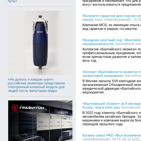
праздником и напоминает, что для 
путь»
могут воспользоваться предложени
Получите гарантии для торгов по
опыта
, Банк «Левобережный», 15:38
Компании МСБ, не имеющие опыта 
вид гарантии в рамках госзакупок.
Праздник круглый год: «Балтийс
промышленности
, Балтийский лизи
Коллектив «Балтийского лизинга» 
профессиональным праздником, кот
всем причастным развития и напом
весь год.
Эксперт «Балтийского лизинга»
лизинговой компании»
, Балтийски
«Не думать о каждом шаге»:
В Москве прошла XVII ежегодная к
российские инженеры представили
организованная Объединенной лизи
электронный коленный модуль для
юридической дирекции «Балтийского
людей после ампутации бедра
мероприятия.
«Балтийский лизинг» за 9 месяц
более, чем в пять раз
, Балтийский 
В 2022 году клиенты «Балтийского 
автомобилям китайских брендов. За
машинами в компании выросла боле
периодом прошлого года.
Бизнес-пакет РКО «Все включено
«Левобережный», 08:16, 06.10.2022