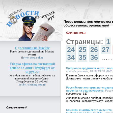
Пресс релизы коммерческих 
Архив пресс-релизов
//
общественных организаций
Финансы
Страницы:
1
С доставкой по Москве
24
25
26
27
Букет цветов
с доставкой по Москве
купить
34
35
36
…
flower-shop.online
Уборка офисов на постоянной
основе в Санкт-Петербурге от
Цифровая кредитная карта – но
«Левобережный», 18:30, 24.10.2022
30 руб./м²
Колибри клининг -
уборка офисов на
Клиенты банка могут оформить и по
постоянной основе в Санкт-
Достаточно подать заявку в мобиль
Петербурге от 30 руб./м²
.
colibri-cleaning-spb.ru
Российские эксперты по управл
проекты на реализуемость
, Росс
317
2 ноября в Москве пройдет юбилей
«Проверка на реализуемость инвес
Самое-самое
//
Клиенты «Балтийского лизинга» 