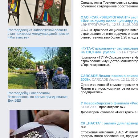
Cпециалисты Тренинг-центра компа
обучению сотрудников собственной
ОАО «САК «ЭНЕРГОГАРАНТ» застр
Ейск на сумму более 1,28 млрд ру
«ЭНЕРГОГАРАНТ», 12:58, 31.08.200
Росгвардеец из Запорожской области
ОАО «Страховая Акционерная Ком
стал призером международной премии
страхования от огня и других опа
«Мы вместе»
ответственностью более 1,28 млрд 
«ГУТА-Страхование» застраховал
на 118,9 млн. рублей
, ГУТА-Страхо
Компания «ГУТА-Страхование» в Че
страхование имущества Магнитогор
«Горэлектросеть».
CARCADE Лизинг вошла в список
2009»
, CARCADE Лизинг, 12:11, 31.0
Организационный комитет премии 
Лизинг в список номинантов на пол
предприятие».
Росгвардейцы обеспечили
безопасность во время празднования
Дня ВДВ
У Новосибирского филиала «Рос
31.08.2009
872
Директором филиала «Росстрах» в 
СК „НАСТА“: онлайн для партне
898
Страховая компания „НАСТА“ ввела
программного обеспечения, предназ