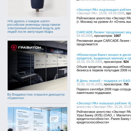
«Эксперт РА» подтвердил рейти
«Эксперт РА», 13:05, 04.09.2009
Рейтинговое агентство «Эксперт Р
«Не думать о каждом шаге»:
(г. Москва) на уровне А+ «Очень в
российские инженеры представили
электронный коленный модуль для
людей после ампутации бедра
CARCADE Лизинг продлевает акц
04.09.2009
1007
Рекламная акция CARCADE Лизинг «
продолжается.
«Юниаструм Банк» вошел в деся
кредитов, выданных малому и с
16:19, 03.09.2009
924
Объем кредитов, выданных «Юниас
бизнеса в первом полугодии 2009 го
В День знаний – подарки от О
15:30, 03.09.2009
755
Первого сентября 2009 года сотр
памятными подарками.
Во Владивостоке открылся демоцентр
«Гравитон»
«Эксперт РА» повысил рейтинг К
агентство «Эксперт РА», 15:26, 03.0
Рейтинговое агентство «Эксперт РА
Урал Банку (КУБ) (ОАО, г. Магнитог
кредитоспособности». Ранее Банку
кредитоспособности»