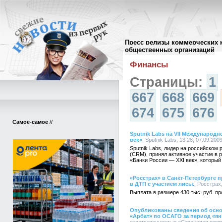
Пресс релизы коммерческих 
Архив пресс-релизов
//
общественных организаций
Финансы
Страницы:
1
667
668
669
674
675
676
Самое-самое
//
Sputnik Labs на VII Международ
век»
, Sputnik Labs, 13:28, 07.09.200
Sputnik Labs, лидер на российском
(CRM), принял активное участие в 
«Банки России — XXI век», который 
«Росстрах» в Санкт-Петербурге 
в ДТП с участием лисы.
, Росстрах
Выплата в размере 430 тыс. руб. п
Опубликованы сведения об осно
«Арбат» по ОСАГО за период «ян