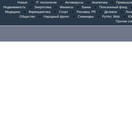
Новые
«
IT технологии
«
Антивирусы
«
Аналитика
«
Промышлен
Недвижимость
«
Энергетика
«
Финансы
«
Банки
«
Пенсионный фонд
Медицина
«
Фармацевтика
«
Спорт
«
Реклама, PR
«
Деловое
«
Логи
Общество
«
Народный фронт
«
Семинары
«
РуНет, Web
«
Юб
Прочие со