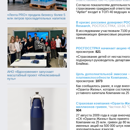
ответственностью «Страховая компа
Согласно показателям деятельност
страхованию гражданской ответств
"Арбат" входит в ТОП-40 ведущих 
«Лента PRO» продала бизнесу более 5
млн литров прохладительных напитков
В кризис россияне доверяют РОС
Research
, РОСГОССТРАХ, 13:04, 07
В исследовании участвовали 7100 ро
принимающих финансовые решения 
семье.
РОСГОССТРАХ начинает акцию «
821
«Страхование детей от несчастного
подчеркнул руководитель департам
Блайвас.
АНО «Вдохновение» запускает
Цель дополнительной эмиссии –
масштабный проект «Инклюзивный
платежеспособности Компании.
,
путь»
1073
Как сообщалось ранее, в ходе вне
«Оранта-Жизнь», которое состоялос
уставного капитала Компании на 25 м
Страховая компания «Оранта-Жиз
миллионов гривен
, Частное АО "
904
27 августа 2009 года в ходе внеоч
«СК «Оранта-Жизнь» было принято 
Компании на 25 млн. гривен до 80 
именных акций на 500 000 штук ном
дополнительных взносов.