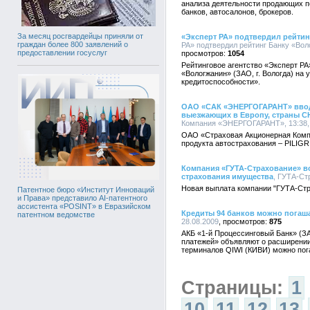
анализа деятельности продающих п
банков, автосалонов, брокеров.
За месяц росгвардейцы приняли от
«Эксперт РА» подтвердил рейтин
граждан более 800 заявлений о
РА» подтвердил рейтинг Банку «Воло
предоставлении госуслуг
1054
Рейтинговое агентство «Эксперт РА
«Вологжанин» (ЗАО, г. Вологда) на
кредитоспособности».
ОАО «САК «ЭНЕРГОГАРАНТ» ввод
выезжающих в Европу, страны С
Компания «ЭНЕРГОГАРАНТ», 13:38, 
ОАО «Страховая Акционерная Комп
продукта автострахования – PILIGR
Компания «ГУТА-Страхование» во
страхования имущества
, ГУТА-Ст
Новая выплата компании "ГУТА-Стр
Патентное бюро «Институт Инноваций
и Права» представило AI-патентного
ассистента «POSINT» в Евразийском
Кредиты 94 банков можно погаша
патентном ведомстве
28.08.2009
875
АКБ «1-й Процессинговый Банк» (
платежей» объявляют о расширении
терминалов QIWI (КИВИ) можно пога
Страницы:
1
10
11
12
13