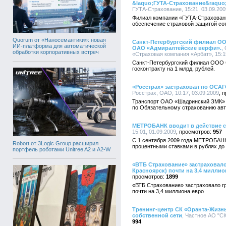
&laquo;ГУТА-Страхование&raquo;
ГУТА-Страхование, 15:21, 03.09.200
Филиал компании «ГУТА-Страховани
обеспечение страховой защитой сот
Quorum от «Наносемантики»: новая
Санкт-Петербургский филиал ОО
ИИ-платформа для автоматической
ОАО «Адмиралтейские верфи».
,
обработки корпоративных встреч
«Страховая компания «Арбат», 15:15
Санкт-Петербургский филиал ООО С
госконтракту на 1 млрд. рублей.
«Росстрах» застраховал по ОСА
Росстрах, ОАО, 10:17, 03.09.2009
Транспорт ОАО «Шадринский ЗМК» з
по Обязательному страхованию авт
МЕТРОБАНК вводит в действие с
15:01, 01.09.2009
957
C 1 сентября 2009 года МЕТРОБАНК
Robort от 3Logic Group расширил
процентными ставками в рублях до
портфель роботами Unitree A2 и A2-W
«ВТБ Страхование» застраховало
Красноярск) почти на 3,4 миллио
1899
«ВТБ Страхование» застраховало гр
почти на 3,4 миллиона евро
Тренинг-центр СК «Оранта-Жизн
собственной сети
, Частное АО "СК
994