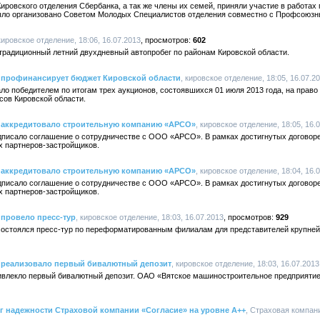
ровского отделения Сбербанка, а так же члены их семей, приняли участие в работах 
было организовано Советом Молодых Специалистов отделения совместно с Профсоюз
 кировское отделение, 18:06, 16.07.2013
602
ет традиционный летний двухдневный автопробег по районам Кировской области.
 профинансирует бюджет Кировской области
, кировское отделение, 18:05, 16.07.2
ло победителем по итогам трех аукционов, состоявшихся 01 июля 2013 года, на прав
сов Кировской области.
 аккредитовало строительную компанию «АРСО»
, кировское отделение, 18:05, 16.
дписало соглашение о сотрудничестве с ООО «АРСО». В рамках достигнутых договор
х партнеров-застройщиков.
 аккредитовало строительную компанию «АРСО»
, кировское отделение, 18:04, 16.
дписало соглашение о сотрудничестве с ООО «АРСО». В рамках достигнутых договор
х партнеров-застройщиков.
 провело пресс-тур
, кировское отделение, 18:03, 16.07.2013
929
 состоялся пресс-тур по переформатированным филиалам для представителей крупне
 реализовало первый бивалютный депозит
, кировское отделение, 18:03, 16.07.2013
ивлекло первый бивалютный депозит. ОАО «Вятское машиностроительное предприятие
г надежности Страховой компании «Согласие» на уровне А++
, Страховая компани