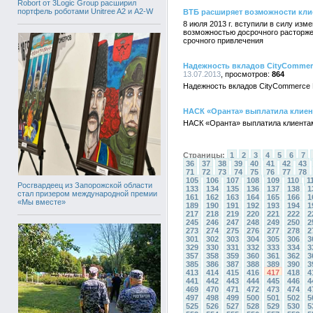
Robort от 3Logic Group расширил
портфель роботами Unitree A2 и A2-W
ВТБ расширяет возможности кли
8 июля 2013 г. вступили в силу из
возможностью досрочного расторже
срочного привлечения
Надежность вкладов CityCommerc
13.07.2013
864
Надежность вкладов CityCommerce B
НАСК «Оранта» выплатила клиен
НАСК «Оранта» выплатила клиентам
Страницы:
1
2
3
4
5
6
7
36
37
38
39
40
41
42
43
71
72
73
74
75
76
77
78
105
106
107
108
109
110
1
Росгвардеец из Запорожской области
133
134
135
136
137
138
1
стал призером международной премии
161
162
163
164
165
166
1
«Мы вместе»
189
190
191
192
193
194
1
217
218
219
220
221
222
2
245
246
247
248
249
250
2
273
274
275
276
277
278
2
301
302
303
304
305
306
3
329
330
331
332
333
334
3
357
358
359
360
361
362
3
385
386
387
388
389
390
3
413
414
415
416
417
418
4
441
442
443
444
445
446
4
469
470
471
472
473
474
4
497
498
499
500
501
502
5
525
526
527
528
529
530
5