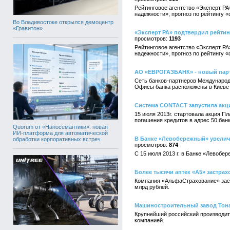
Рейтинговое агентство «Эксперт Р
надежности», прогноз по рейтингу 
Во Владивостоке открылся демоцентр
«Гравитон»
«Эксперт РА» подтвердил рейтин
1193
Рейтинговое агентство «Эксперт Р
надежности», прогноз по рейтингу 
АО «ЕВРОГАЗБАНК» - новый парт
Сеть банков-партнеров Междунаро
Офисы банка расположены в Киеве 
Система CONTACT запустила акц
15 июля 2013г. стартовала акция 
погашения кредитов в адрес 50 бан
Quorum от «Наносемантики»: новая
ИИ-платформа для автоматической
В Банке «Левобережный» увелич
обработки корпоративных встреч
874
C 15 июля 2013 г. в Банке «Левобе
Более тысячи аптек «А5» застра
Компания «АльфаСтрахование» заст
млрд рублей.
Машиностроительный завод Тона
Крупнейший российский производит
компанией.