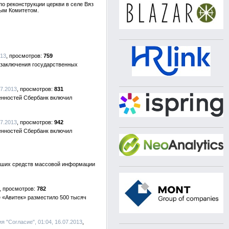
по реконструкции церкви в селе Вяз
ным Комитетом.
013
759
о заключения государственных
07.2013
831
енностей Сбербанк включил
07.2013
942
енностей Сбербанк включил
йших средств массовой информации
782
 «Авитек» разместило 500 тысяч
я "Согласие", 01:04, 16.07.2013