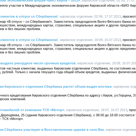
ный экономический форум «БИО Киров – 2013»
, кировское отделение, 02:08, 17.07
иняло участие в Международном экономическом форуме Кировской области «БИО Киро
клиентов в отпуск со Сбербанком!
, кировское отделение, 02:06, 17.07.2013
нар «В отпуск – со Сбербанком!». Заместитель председателя Волго-Вятского банка п
тешествие, международных картах, страховке, специальных акциях и других предложе
ем и без лишних проблем.
клиентов в отпуск со Сбербанком!
, кировское отделение, 18:09, 16.07.2013
нар «В отпуск – со Сбербанком!». Заместитель председателя Волго-Вятского банка п
тешествие, международных картах, страховке, специальных акциях и других предложе
ем и без лишних проблем.
 выдало рекордное число срочных кредитов
, кировское отделение, 18:08, 16.07.20
ов частным клиентам, выданных Кировским отделением Сбербанка, по состоянию на 1 
. рублей. Только с начала текущего года общий объем кредитов, выданных физически
ия Кировского отделения Сбербанка растет объем выдач ипотеки
, кировское отд
ечного кредитования Кировского отделения Сбербанка по адресу г.Киров, ул.Герцена, 3
орских компаний.
автомобилей от компании ТСК «Мотор»
, кировское отделение, 18:07, 16.07.2013
ул.Дерендяева, 25 (здание Кировского отделения Сбербанка), с 08.00 до 18.00 состоится
– ТСК «Мотор».
я Сбербанка участвуют в Восстановлении церкви в селе Вяз
, кировское отделени