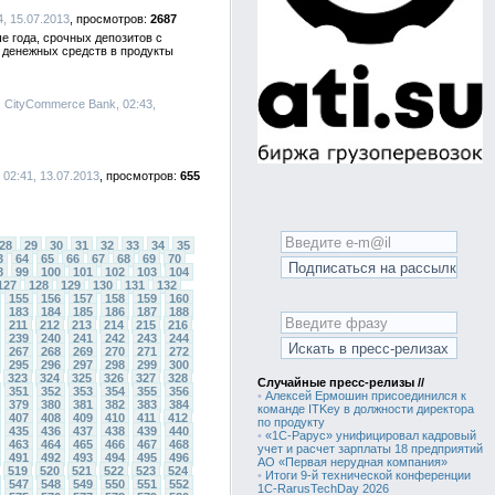
4, 15.07.2013
2687
е года, срочных депозитов с
 денежных средств в продукты
, CityCommerce Bank, 02:43,
02:41, 13.07.2013
655
28
29
30
31
32
33
34
35
3
64
65
66
67
68
69
70
8
99
100
101
102
103
104
127
128
129
130
131
132
155
156
157
158
159
160
183
184
185
186
187
188
211
212
213
214
215
216
239
240
241
242
243
244
267
268
269
270
271
272
295
296
297
298
299
300
323
324
325
326
327
328
Случайные пресс-релизы //
351
352
353
354
355
356
•
Алексей Ермошин присоединился к
379
380
381
382
383
384
команде ITKey в должности директора
407
408
409
410
411
412
по продукту
435
436
437
438
439
440
•
«1С-Рарус» унифицировал кадровый
463
464
465
466
467
468
учет и расчет зарплаты 18 предприятий
491
492
493
494
495
496
АО «Первая нерудная компания»
519
520
521
522
523
524
•
Итоги 9-й технической конференции
547
548
549
550
551
552
1C-RarusTechDay 2026