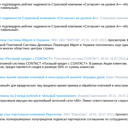
А» подтвердило рейтинг надежности Cтраховой компании «Согласие» на уровне А++ «И
«стабильный».
г надежности Страховой компании «Согласие» на уровне А++
, Страховая компани
А» подтвердило рейтинг надежности Cтраховой компании «Согласие» на уровне А++ «И
«стабильный».
нер Системы Migom в Украине
, НКО ЗАО "МИГОМ", 01:01, 16.07.2013
дной Платежной Системы Денежных Переводов Migom в Украине пополнилась еще од
и многих областных центрах страны.
ию «Погашай кредит с CONTACT»
, Платежная система CONTACT, 00:34, 16.07.2013
Платежной системы CONTACT «Погашай кредит с CONTACT». В рамках Акции клиентам
ков, предоставляется скидка в размере 50% от суммы комиссии.
ено время приема платежей в иностранной валюте текущим днем
, Банк «Левобер
режный» для юридических лиц продлено время приема и обработки платежей в иностран
хованы на 3 млрд рублей в «АльфаСтрахование»
, АльфаСтрахование, 00:21, 16.07.
раховала имущество крупнейшей аптечной сети «А5». Лимит ответственности страхо
р стал партнером компании Европлан
, ЗАО "Европлан", 19:51, 15.07.2013
ель полноразмерных полуприцепов подписал партнерское соглашение по сотрудничес