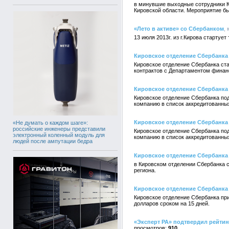
в минувшие выходные сотрудники Ки
Кировской области. Мероприятие 
«Лето в активе» со Сбербанком
,
13 июля 2013г. из г.Кирова старту
Кировское отделение Сбербанка
Кировское отделение Сбербанка ста
контрактов с Департаментом финан
Кировское отделение Сбербанка
Кировское отделение Сбербанка по
компанию в список аккредитованны
Кировское отделение Сбербанка
«Не думать о каждом шаге»:
российские инженеры представили
Кировское отделение Сбербанка по
электронный коленный модуль для
компанию в список аккредитованны
людей после ампутации бедра
Кировское отделение Сбербанка
в Кировском отделении Сбербанка
региона.
Кировское отделение Сбербанка
Кировское отделение Сбербанка пр
долларов сроком на 15 дней.
«Эксперт РА» подтвердил рейтин
910