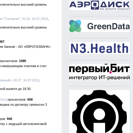
сключительно высокий уровень
я "Согласие", 01:01, 16.07.2013
сключительно высокий уровень
867
ним банком - АО «ЕВРОГАЗБАНК».
1085
, совершающим платежи в счет
ежный», 00:27, 16.07.2013
ной валюте до 18:30.
2013
658
вщика по договору превысил 3
940
тву с ведущей автолизинговой