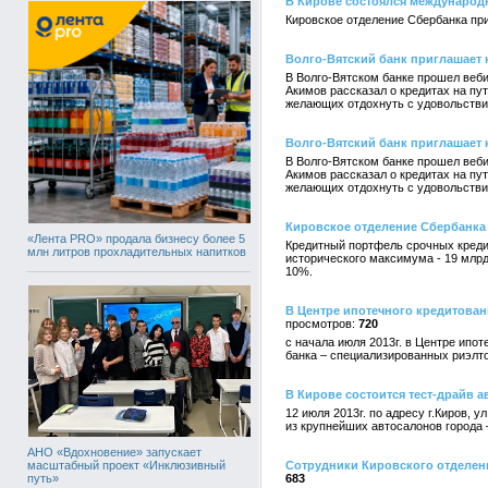
В Кирове состоялся международ
Кировское отделение Сбербанка пр
Волго-Вятский банк приглашает 
В Волго-Вятском банке прошел веби
Акимов рассказал о кредитах на пу
желающих отдохнуть с удовольстви
Волго-Вятский банк приглашает 
В Волго-Вятском банке прошел веби
Акимов рассказал о кредитах на пу
желающих отдохнуть с удовольстви
Кировское отделение Сбербанка
«Лента PRO» продала бизнесу более 5
Кредитный портфель срочных кредит
млн литров прохладительных напитков
исторического максимума - 19 млрд
10%.
В Центре ипотечного кредитован
720
с начала июля 2013г. в Центре ипот
банка – специализированных риэлт
В Кирове состоится тест-драйв 
12 июля 2013г. по адресу г.Киров, 
из крупнейших автосалонов города 
АНО «Вдохновение» запускает
масштабный проект «Инклюзивный
Сотрудники Кировского отделени
путь»
683