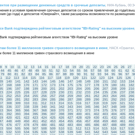
ентов при размещении денежных средств в срочные депозиты
, НИА-Кубань, 00:3
менения в условия привлечения срочных депозитов со сроком привлечения до года/свыш
ния (до года) и депозитов «Овернайт», также расширены возможности по размещению
e Bank подтверждена рейтинговым агентством "IBI-Rating" на высоким уровне
ank подтверждена рейтинговым агентством "IBI-Rating" на высоким уровне
там более 11 миллионов гривен страхового возмещения в июне
, НАСК «Оранта», 
 более 11 миллионов гривен страхового возмещения в июне
8
9
10
11
12
13
14
15
16
17
18
19
20
21
22
23
24
25
26
27
44
45
46
47
48
49
50
51
52
53
54
55
56
57
58
59
60
61
62
6
79
80
81
82
83
84
85
86
87
88
89
90
91
92
93
94
95
96
97
9
11
112
113
114
115
116
117
118
119
120
121
122
123
124
125
126
39
140
141
142
143
144
145
146
147
148
149
150
151
152
153
154
67
168
169
170
171
172
173
174
175
176
177
178
179
180
181
182
95
196
197
198
199
200
201
202
203
204
205
206
207
208
209
210
23
224
225
226
227
228
229
230
231
232
233
234
235
236
237
238
51
252
253
254
255
256
257
258
259
260
261
262
263
264
265
266
79
280
281
282
283
284
285
286
287
288
289
290
291
292
293
294
07
308
309
310
311
312
313
314
315
316
317
318
319
320
321
322
35
336
337
338
339
340
341
342
343
344
345
346
347
348
349
350
63
364
365
366
367
368
369
370
371
372
373
374
375
376
377
378
91
392
393
394
395
396
397
398
399
400
401
402
403
404
405
406
19
420
421
422
423
424
425
426
427
428
429
430
431
432
433
434
47
448
449
450
451
452
453
454
455
456
457
458
459
460
461
462
75
476
477
478
479
480
481
482
483
484
485
486
487
488
489
490
03
504
505
506
507
508
509
510
511
512
513
514
515
516
517
518
31
532
533
534
535
536
537
538
539
540
541
542
543
544
545
546