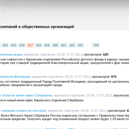
компаний и общественных организаций
414
415
416
417
418
419
420
421
422
423
……
704
тельная акция
, кировское отделение, 02:10, 17.07.2013
620
ссии совместно с Кировским отделением Российского детского фонда в рамках оказ
тором уже ставшей традиционной благотворительной акции, приуроченной к Дню знаний
зитивной Молодежи
, кировское отделение, 02:10, 17.07.2013
674
ке состоялся традиционный Парад Позитивной Молодежи, проходивший по центральны
нейших предприятий и организаций города.
в области мини-офис Сбербанка
, кировское отделение, 02:08, 17.07.2013
крылся новый мини-офис Кировского отделения Сбербанка.
 снижаем ставки по ипотеке!
, кировское отделение, 02:08, 17.07.2013
6
е Волго-Вятского банка Сбербанка России подписало соглашение с Правительством Кир
ечным кредитам. Получить кредит под пониженный процент можно будет с 03 июля по 