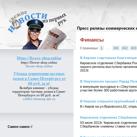
Пресс релизы коммерческих 
Архив пресс-релизов
//
Финансы
Страницы:
1
……
411
412
413
Https://flower-shop.online
В Кирове стартовала благотвори
https://flower-shop.online
Кировское отделение Сбербанка Ро
flower-shop.online
нашего региона выступило организа
2013г.
Уборка территории частных
домов в Санкт-Петербурге от
В Омутнинске прошел Парад По
60 руб. за м²
в минувшие выходные в г.Омутнинс
Колибри клининг -
уборка
участие более 300 работников круп
территории частных домов в Санкт-
Петербурге от 60 руб. за м²
.
colibri-cleaning-spb.ru
В Кирове открылся крупнейший 
В г.Киров на ул.Воровского,52, от
Кировское отделение Сбербанка:
03 июля 2013г. Кировское отделени
Сбербанком снижены ставки по ипот
Самое-самое
//