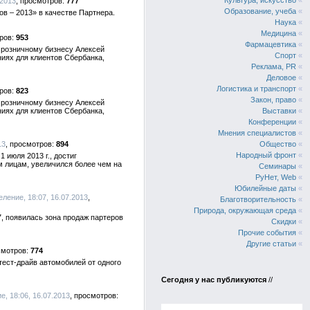
Культура, искусство
«
.2013
777
Образование, учеба
«
в – 2013» в качестве Партнера.
Наука
«
Медицина
«
953
Фармацевтика
«
о розничному бизнесу Алексей
Спорт
«
ниях для клиентов Сбербанка,
Реклама, PR
«
Деловое
«
Логистика и транспорт
«
823
Закон, право
«
о розничному бизнесу Алексей
ниях для клиентов Сбербанка,
Выставки
«
Конференции
«
Мнения специалистов
«
13
894
Общество
«
Народный фронт
«
июля 2013 г., достиг
м лицам, увеличился более чем на
Семинары
«
РуНет, Web
«
Юбилейные даты
«
еление, 18:07, 16.07.2013
Благотворительность
«
Природа, окружающая среда
«
7, появилась зона продаж партеров
Скидки
«
Прочие события
«
Другие статьи
«
774
 тест-драйв автомобилей от одного
Сегодня у нас публикуются
//
е, 18:06, 16.07.2013