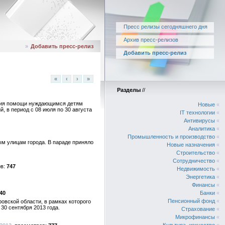
Пресс релизы сегодняшнего дня
Архив пресс-релизов
»
Добавить пресс-релиз
Добавить пресс-релиз
«
‹
›
»
Разделы
//
ания помощи нуждающимся детям
Новые
«
, в период с 08 июля по 30 августа
IT технологии
«
Антивирусы
«
Аналитика
«
Промышленность и производство
«
м улицам города. В параде приняло
Новые назначения
«
Строительство
«
Сотрудничество
«
747
Недвижимость
«
Энергетика
«
Финансы
«
40
Банки
«
Пенсионный фонд
«
овской области, в рамках которого
30 сентября 2013 года.
Страхование
«
Микрофинансы
«