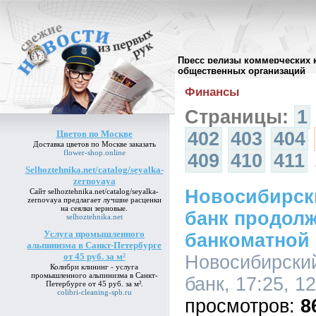
Пресс релизы коммерческих 
Архив пресс-релизов
//
общественных организаций
Финансы
Страницы:
1
Цветов по Москве
402
403
404
Доставка
цветов по Москве
заказать
flower-shop.online
409
410
411
Selhoztehnika.net/catalog/seyalka-
zernovaya
Новосибирск
Сайт
selhoztehnika.net/catalog/seyalka-
zernovaya
предлагает лучшие расценки
на сеялки зерновые.
банк продолж
selhoztehnika.net
Услуга промышленного
банкоматной 
альпинизма в Санкт-Петербурге
от 45 руб. за м²
Новосибирски
Колибри клининг -
услуга
промышленного альпинизма в Санкт-
банк, 17:25, 1
Петербурге от 45 руб. за м²
.
colibri-cleaning-spb.ru
8