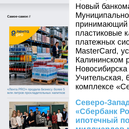
Новый банком
Муниципальног
Самое-самое
//
принимающий 
пластиковые 
платежных сис
MasterCard, у
Калининском р
Новосибирска 
Учительская, 
комплексе «С
«Лента PRO» продала бизнесу более 5
млн литров прохладительных напитков
Северо-Запа
«Сбербанк Ро
ипотечный по