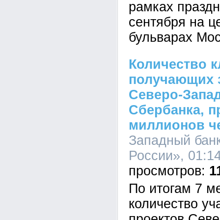
рамках праздн
сентября на ц
бульварах Мос
Количество к
получающих з
Северо-Запа
Сбербанка, п
миллионов ч
Западный бан
России», 01:14
1
По итогам 7 м
количество уч
проектов Севе