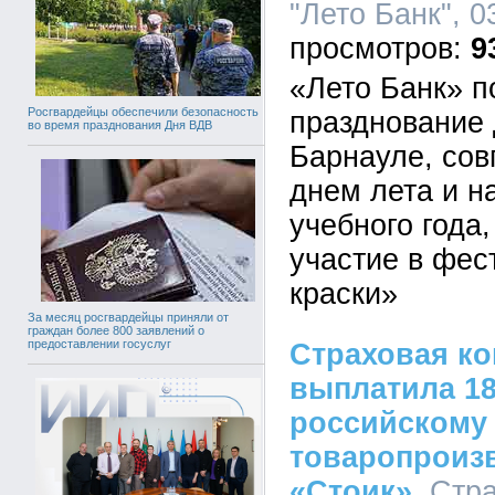
"Лето Банк", 0
9
«Лето Банк» 
Росгвардейцы обеспечили безопасность
празднование 
во время празднования Дня ВДВ
Барнауле, сов
днем лета и н
учебного года
участие в фес
краски»
За месяц росгвардейцы приняли от
граждан более 800 заявлений о
предоставлении госуслуг
Страховая ко
выплатила 18
российскому
товаропроиз
«Стоик»
, Стр