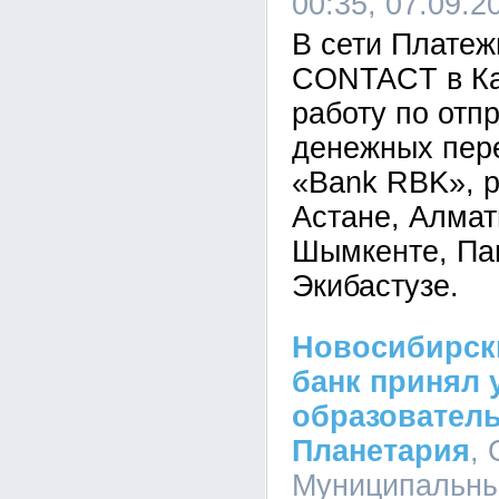
00:35, 07.09.2
В сети Платеж
CONTACT в Ка
работу по отп
денежных пер
«Bank RBK», 
Астане, Алмат
Шымкенте, Па
Экибастузе.
Новосибирск
банк принял 
образовател
Планетария
,
Муниципальный