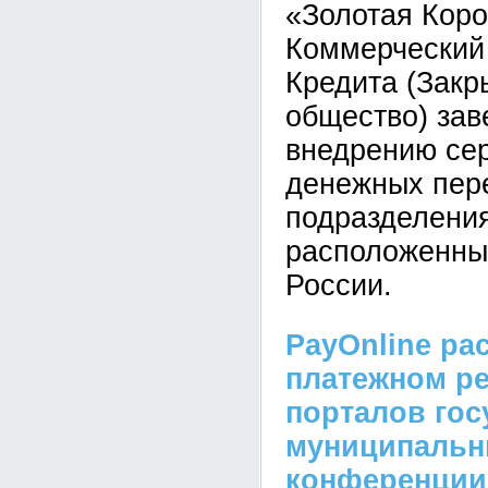
«Золотая Кор
Коммерческий
Кредита (Закр
общество) зав
внедрению се
денежных пер
подразделения
расположенных
России.
PayOnline ра
платежном р
порталов гос
муниципальны
конференции