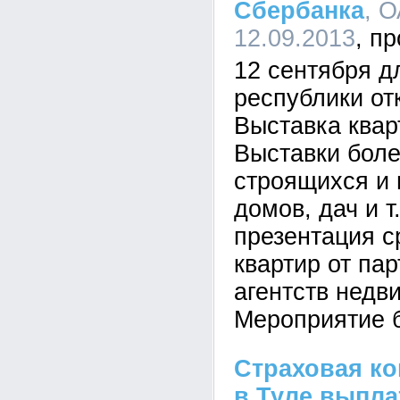
Сбербанка
, 
12.09.2013
12 сентября д
республики от
Выставка квар
Выставки бол
строящихся и 
домов, дач и т
презентация с
квартир от па
агентств недв
Мероприятие б
Страховая ко
в Туле выпла