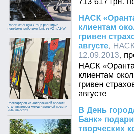
713 617 грн. 
НАСК «Орант
клиентам око
Robort от 3Logic Group расширил
портфель роботами Unitree A2 и A2-W
гривен страх
августе
, НАСК
12.09.2013
НАСК «Оранта
клиентам окол
гривен страхо
августе
Росгвардеец из Запорожской области
стал призером международной премии
В День город
«Мы вместе»
Банк» подари
творческих к