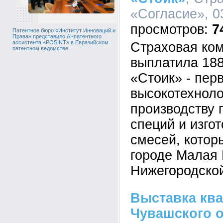
«Согласие», 03
7
Патентное бюро «Институт Инноваций и
Права» представило AI-патентного
ассистента «POSINT» в Евразийском
Страховая ко
патентном ведомстве
выплатила 18
«Стоик» - пер
высокотехнол
производству 
специй и изго
смесей, котор
городе Малая
Нижегородской
Выставка ква
Чувашского 