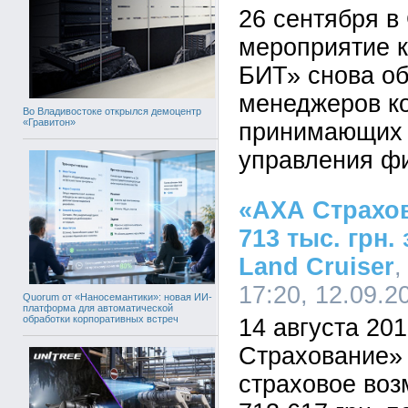
26 сентября в
мероприятие 
БИТ» снова о
менеджеров к
Во Владивостоке открылся демоцентр
«Гравитон»
принимающих 
управления ф
«АХА Страхо
713 тыс. грн.
Land Cruiser
,
17:20, 12.09.2
Quorum от «Наносемантики»: новая ИИ-
платформа для автоматической
обработки корпоративных встреч
14 августа 20
Страхование»
страховое во