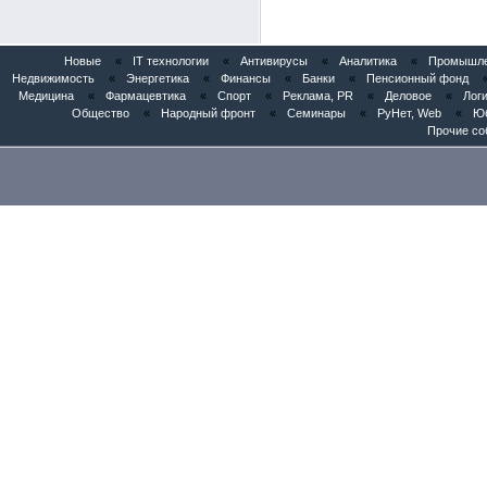
Новые
«
IT технологии
«
Антивирусы
«
Аналитика
«
Промышлен
Недвижимость
«
Энергетика
«
Финансы
«
Банки
«
Пенсионный фонд
Медицина
«
Фармацевтика
«
Спорт
«
Реклама, PR
«
Деловое
«
Логи
Общество
«
Народный фронт
«
Семинары
«
РуНет, Web
«
Юб
Прочие со