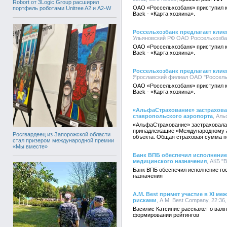
Robort от 3Logic Group расширил
ОАО «Россельхозбанк» приступил к
портфель роботами Unitree A2 и A2-W
Back - «Карта хозяина».
Россельхозбанк предлагает клие
Ульяновский РФ ОАО Россельхозбанк
ОАО «Россельхозбанк» приступил к
Back - «Карта хозяина».
Россельхозбанк предлагает клие
Ярославский филиал ОАО "Россельхо
ОАО «Россельхозбанк» приступил к
Back - «Карта хозяина».
«АльфаСтрахование» застрахов
ставропольского аэропорта
, Аль
«АльфаСтрахование» застраховала
принадлежащие «Международному а
Росгвардеец из Запорожской области
объекта. Общая страховая сумма по
стал призером международной премии
«Мы вместе»
Банк ВПБ обеспечил исполнение 
медицинского назначения
, АКБ "
Банк ВПБ обеспечил исполнение гос
назначения
A.M. Best примет участие в XI 
рисками
, A.M. Best Company, 22:36,
Василис Катсипис расскажет о важ
формировании рейтингов