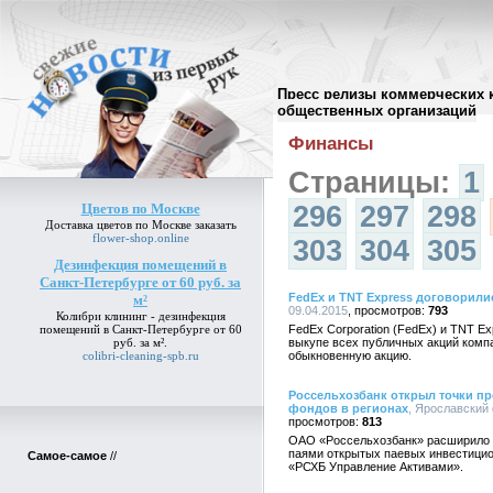
Пресс релизы коммерческих 
Архив пресс-релизов
//
общественных организаций
Финансы
Страницы:
1
Цветов по Москве
296
297
298
Доставка
цветов по Москве
заказать
flower-shop.online
303
304
305
Дезинфекция помещений в
Санкт-Петербурге от 60 руб. за
FedEx и TNT Express договорили
м²
09.04.2015
793
Колибри клининг -
дезинфекция
помещений в Санкт-Петербурге от 60
FedEx Corporation (FedEx) и TNT E
руб. за м²
.
выкупе всех публичных акций компа
colibri-cleaning-spb.ru
обыкновенную акцию.
Россельхозбанк открыл точки п
фондов в регионах
, Ярославский 
813
ОАО «Россельхозбанк» расширило 
паями открытых паевых инвестиц
Самое-самое
//
«РСХБ Управление Активами».