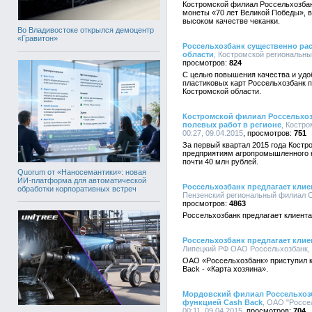
Костромской филиал Россельхозбан
монеты «70 лет Великой Победы», 
высоком качестве чеканки.
Во Владивостоке открылся демоцентр
«Гравитон»
Россельхозбанк существенно ра
области
, Костромской региональны
824
С целью повышения качества и удо
пластиковых карт Россельхозбанк п
Костромской области.
Костромской филиал Россельхоз
полевых работ в регионе
, Костр
00:27, 09.04.2015
751
За первый квартал 2015 года Кост
предприятиям агропромышленного к
почти 40 млн рублей.
Quorum от «Наносемантики»: новая
ИИ-платформа для автоматической
Россельхозбанк предлагает клие
обработки корпоративных встреч
Пензенский региональный филиал ОА
4863
Россельхозбанк предлагает клиент
Россельхозбанк предлагает клие
Липецкий РФ ОАО Россельхозбанк, 0
ОАО «Россельхозбанк» приступил к
Back - «Карта хозяина».
Мордовский филиал Россельхозба
функцией Cash Back
, ОАО "Россе
00:11, 09.04.2015
704