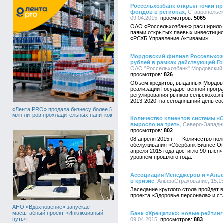
Россельхозбанк открыл точки п
фондов в регионах
, Ставропольс
09.04.2015
5065
ОАО «Россельхозбанк» расширило 
паями открытых паевых инвестиц
«РСХБ Управление Активами».
Мордовский филиал Россельхозб
рублей в рамках действующей Го
ОАО "Россельхозбанк" Мордовский р
826
Объем кредитов, выданных Мордов
реализации Государственной прогр
регулирования рынков сельскохозя
2013-2020, на сегодняшний день со
«Лента PRO» продала бизнесу более 5
млн литров прохладительных напитков
Количество клиентов системы «
выросло на треть
, Северо-Западн
802
08 апреля 2015 г. — Количество по
обслуживания «Сбербанк Бизнес Он
апреля 2015 года достигло 90 тыся
уровнем прошлого года.
Ассоциация Менеджеров и «Аль
в кризис
, АльфаСтрахование, 15:15
Заседание круглого стола пройдет
проекта «Здоровье персонала» и ста
АНО «Вдохновение» запускает
масштабный проект «Инклюзивный
Банк «Хрещатик»: новые рейтинг
путь»
09.04.2015
883