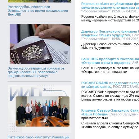
Россельхозбанк опубликовал фин
Росгвардейцы обеспечили
международными стандартами за
безопасность во время празднования
"Россельхозбанк", 19:58, 07.04.2015
Дня ВДВ
Россельхозбанк опубликовал финан
международными стандартами за 20
Директор Пензенского филиала 
академии «Мы из будущего»
, Пе
"Россельхозбанк", 19:58, 07.04.2015
Директор Пензенского филиала Рос
«Мы из будущего»
Банк ВПБ проводит в Ростове-н
«Открытие счета в подарок»
, АКБ
Банк ВПБ проводит в Ростове-на-До
За месяц росгвардейцы приняли от
«Открытие счета в подарок»
граждан более 800 заявлений о
предоставлении госуслуг
РОСАВТОБАНК предлагает вклад 
китайских юанях.
, РОСАВТОБАНК, 1
РОСАВТОБАНК предлагает вклад «Во
юанях. Ставка по вкладу – до 2% г
Вклад можно открыть на любой удобн
Клиенты Северо-Западного банка
«Ваша Победа»
, Северо-Западный 
930
С начала апреля клиенты Северо-З
«Ваша победа» на общую сумму бол
Патентное бюро «Институт Инноваций