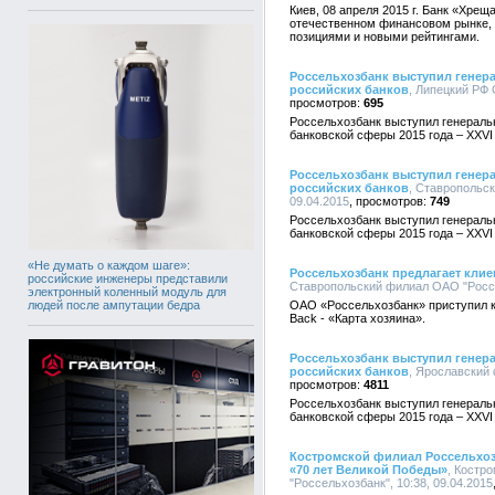
Киев, 08 апреля 2015 г. Банк «Хрещ
отечественном финансовом рынке, 
позициями и новыми рейтингами.
Россельхозбанк выступил генер
российских банков
, Липецкий РФ 
695
Россельхозбанк выступил генераль
банковской сферы 2015 года – XXVI
Россельхозбанк выступил генер
российских банков
, Ставропольс
09.04.2015
749
Россельхозбанк выступил генераль
банковской сферы 2015 года – XXVI
«Не думать о каждом шаге»:
Россельхозбанк предлагает клие
российские инженеры представили
Ставропольский филиал ОАО "Россел
электронный коленный модуль для
людей после ампутации бедра
ОАО «Россельхозбанк» приступил к
Back - «Карта хозяина».
Россельхозбанк выступил генер
российских банков
, Ярославский 
4811
Россельхозбанк выступил генераль
банковской сферы 2015 года – XXVI
Костромской филиал Россельхоз
«70 лет Великой Победы»
, Костр
"Россельхозбанк", 10:38, 09.04.2015