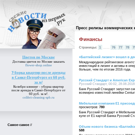
Пресс релизы коммерческих 
Архив пресс-релизов
//
Финансы
Страницы:
1
……
76
77
78
7
Цветов по Москве
«Балтийский лизинг» вошел в де
Доставка
цветов по Москве
заказать
Международное рейтинговое агентст
flower-shop.online
инвестиций в лизинг и активы в опе
больше, чем по итогам 2016 года.
Уборка квартир после аренды
в Санкт-Петербурге от 60 руб.
Русский Стандарт и American E
за м²
Русский Стандарт, 00:02, 28.08.2018
Колибри клининг -
уборка квартир
Банк Русский Стандарт запустил с
после аренды в Санкт-Петербурге от
всемирно известной линейки Centur
60 руб. за м²
.
colibri-cleaning-spb.ru
Мебельная компания Е1 присоед
780
Банк Русский Стандарт и Мебельна
купе от Е1 картой Банка Русский С
Самое-самое
//
Объем нового бизнеса «Балтийск
588