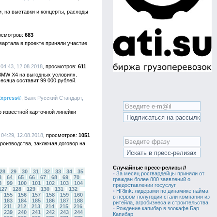
и, на выставки и концерты, расходы
683
вартала в проекте приняли участие
04:43, 12.08.2018
611
BMW X4 на выгодных условиях.
есяца составит 99 000 рублей.
Express®
, Банк Русский Стандарт,
 известной карточной линейки
04:29, 12.08.2018
1051
роизводства, заключая договор на
Случайные пресс-релизы //
28
29
30
31
32
33
34
35
•
За месяц росгвардейцы приняли от
3
64
65
66
67
68
69
70
граждан более 800 заявлений о
8
99
100
101
102
103
104
предоставлении госуслуг
127
128
129
130
131
132
•
HRlink: лидерами по динамике найма
155
156
157
158
159
160
в первом полугодии стали компании из
183
184
185
186
187
188
ритейла, агробизнеса и строительства
211
212
213
214
215
216
•
Рождение капибар в зоокафе Бар
239
240
241
242
243
244
Капибар