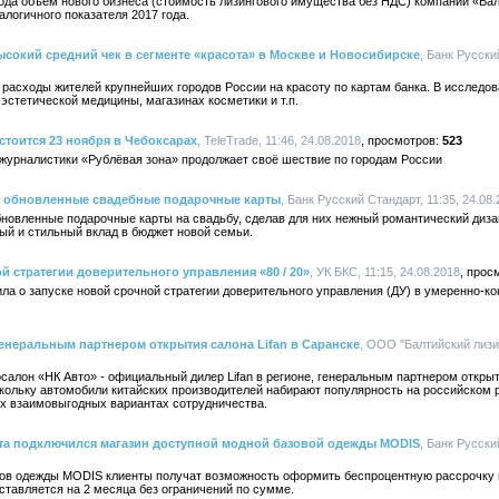
года объем нового бизнеса (стоимость лизингового имущества без НДС) компании «Бал
алогичного показателя 2017 года.
ысокий средний чек в сегменте «красота» в Москве и Новосибирске
, Банк Русски
расходы жителей крупнейших городов России на красоту по картам банка. В исследо
эстетической медицины, магазинах косметики и т.п.
стоится 23 ноября в Чебоксарах
, TeleTrade, 11:46, 24.08.2018
523
журналистики «Рублёвая зона» продолжает своё шествие по городам России
л обновленные свадебные подарочные карты
, Банк Русский Стандарт, 11:35, 24.08
бновленные подарочные карты на свадьбу, сделав для них нежный романтический диз
ый и стильный вклад в бюджет новой семьи.
й стратегии доверительного управления «80 / 20»
, УК БКС, 11:15, 24.08.2018
а о запуске новой срочной стратегии доверительного управления (ДУ) в умеренно-ко
енеральным партнером открытия салона Lifan в Саранске
, ООО "Балтийский лизин
осалон «НК Авто» - официальный дилер Lifan в регионе, генеральным партнером откры
кольку автомобили китайских производителей набирают популярность на российском р
их взаимовыгодных вариантах сотрудничества.
рта подключился магазин доступной модной базовой одежды MODIS
, Банк Русски
инов одежды MODIS клиенты получат возможность оформить беспроцентную рассрочку п
ставляется на 2 месяца без ограничений по сумме.