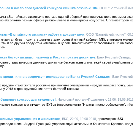
вошла в число победителей конкурса «Фишка сезона-2018»
, ООО "Балтийский лизи
алы «Балтийского лизинга» в составе единой сборной приняли участие в восьмом еже
из абсолютно разных сфер в рыбной ловле и кулинарном искусстве. Организатором к
нтам «Балтийского лизинга» работу с документами
, ООО "Балтийский лизинг", 00:2
 лизинга» будет получать доступ в электронный личный кабинет (ЛК), в котором можн
 так и по другим продуктам компании в целом. Клиент может пользоваться ЛК на любо
ер.
оста бесконтактных платежей в России пока не достигнут
, Банк Русский Стандарт,
овал статистические данные о динамике бесконтактных платежей своей эквайринговой
ода.
в кредит или в рассрочку – исследование Банка Русский Стандарт
, Банк Русский
о предпочитают жители россияне при покупке электроники – кредит или рассрочку. Ба
ину 2018 в трех крупнейших сетях бытовой техники.
бъявляет конкурс для студентов!
, Налоговый портал «Податинет», 22:06, 19.08.201
вляет конкурс для студентов ВУЗов (специальности "Налоги и налогообложение", «Фи
фельных управляющих и аналитиков
, БКС, 22:00, 19.08.2018
523
рисоединились Андрей Русецкий, управляющий активами, и Константин Кравцов, кред