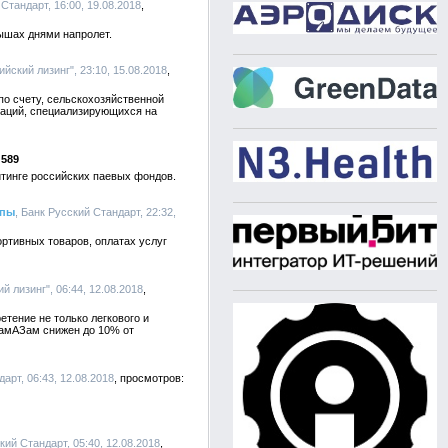
 Стандарт, 16:00, 19.08.2018
ышах днями напролет.
йский лизинг", 23:10, 15.08.2018
по счету, сельскохозяйственной
заций, специализирующихся на
589
йтинге российских паевых фондов.
ппы
, Банк Русский Стандарт, 22:32,
ортивных товаров, оплатах услуг
й лизинг", 06:44, 12.08.2018
етение не только легкового и
КамАЗам снижен до 10% от
арт, 06:43, 12.08.2018
кий Стандарт, 05:40, 12.08.2018