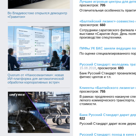
Лучшие игровые центры для дете
705
Отличительная особенность практич
Во Владивостоке открылся демоцентр
«Гравитон»
«Балтийский лизинг» совместно 
660
Сотрудники саратовского филиала «
выставки «Саратов-Агро. День пол
производстве спецтехники.
ПИФы УК БКС заняли ведущие по
По оценке специализированного пор
Русский Стандарт: молодежь тра
15.08.2018
693
Банк Русский Стандарт проанализир
Quorum от «Наносемантики»: новая
фитнес-центов и т.п.
ИИ-платформа для автоматической
обработки корпоративных встреч
Клиенты «Балтийского лизинга» 
755
В рамках продленного накануне спе
легкого коммерческого транспорта
стоимости.
Банк Русский Стандарт дарит де
822
Русский Стандарт дарит всем держа
Русский Стандарт: поход в кино