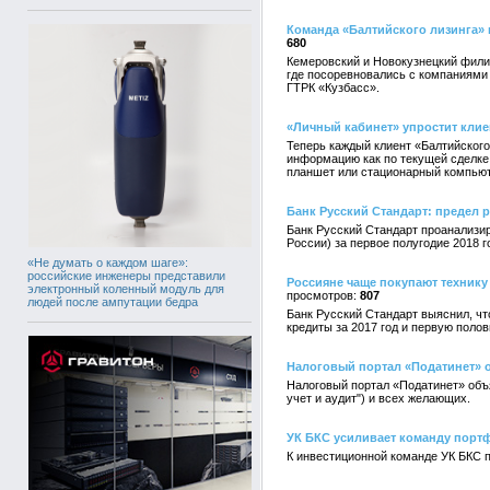
Команда «Балтийского лизинга» 
680
Кемеровский и Новокузнецкий фили
где посоревновались с компаниями 
ГТРК «Кузбасс».
«Личный кабинет» упростит клие
Теперь каждый клиент «Балтийского
информацию как по текущей сделке,
планшет или стационарный компьют
Банк Русский Стандарт: предел р
Банк Русский Стандарт проанализир
России) за первое полугодие 2018 г
«Не думать о каждом шаге»:
российские инженеры представили
Россияне чаще покупают технику 
электронный коленный модуль для
807
людей после ампутации бедра
Банк Русский Стандарт выяснил, чт
кредиты за 2017 год и первую полов
Налоговый портал «Податинет» о
Налоговый портал «Податинет» объя
учет и аудит") и всех желающих.
УК БКС усиливает команду порт
К инвестиционной команде УК БКС п