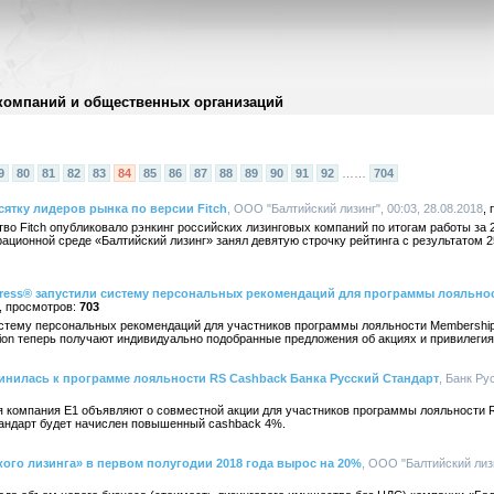
компаний и общественных организаций
9
80
81
82
83
84
85
86
87
88
89
90
91
92
……
704
сятку лидеров рынка по версии Fitch
, ООО "Балтийский лизинг", 00:03, 28.08.2018
во Fitch опубликовало рэнкинг российских лизинговых компаний по итогам работы за 
рационной среде «Балтийский лизинг» занял девятую строчку рейтинга с результатом 2
xpress® запустили систему персональных рекомендаций для программы лояльн
703
истему персональных рекомендаций для участников программы лояльности Membership
ion теперь получают индивидуально подобранные предложения об акциях и привилегия
инилась к программе лояльности RS Cashback Банка Русский Стандарт
, Банк Ру
я компания Е1 объявляют о совместной акции для участников программы лояльности 
тандарт будет начислен повышенный cashback 4%.
ого лизинга» в первом полугодии 2018 года вырос на 20%
, ООО "Балтийский лизи