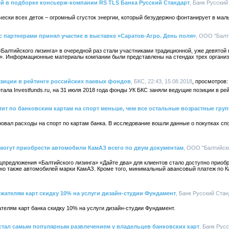
й в подборке консьерж-компании RS TLS Банка Русский Стандарт
, Банк Русский
ески всех деток – огромный сгусток энергии, который безудержно фонтанирует в мал
с партнерами принял участие в выставке «Саратов-Агро. День поля»
, ООО "Балти
Балтийского лизинга» в очередной раз стали участниками традиционной, уже девятой 
я». Информационные материалы компании были представлены на стендах трех органи
зиции в рейтинге российских паевых фондов
, БКС, 22:43, 15.08.2018
тала Investfunds.ru, на 31 июля 2018 года фонды УК БКС заняли ведущие позиции в ре
тит по банковским картам на спорт меньше, чем все остальные возрастные гру
овал расходы на спорт по картам банка. В исследование вошли данные о покупках сп
могут приобрести автомобили КамАЗ всего по двум документам
, ООО "Балтийски
цпредложения «Балтийского лизинга» «Дайте два» для клиентов стало доступно приобр
, но также автомобилей марки КамАЗ. Кроме того, минимальный авансовый платеж по 
ржателям карт скидку 10% на услуги дизайн-студии Фундамент
, Банк Русский Станд
телям карт банка скидку 10% на услуги дизайн-студии Фундамент.
 стал самым популярным развлечением у владельцев банковских карт
, Банк Русс