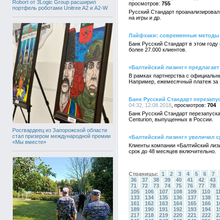
Robort от 3Logic Group расширил
755
портфель роботами Unitree A2 и A2-W
Русский Стандарт проанализировал 
на игры и др.
Лайфхаки: современные методы 
Банк Русский Стандарт в этом году
более 27.000 клиентов.
«Балтийский лизинг» предлагае
В рамках партнерства с официальн
Например, ежемесячный платеж за B
Банк Русский Стандарт перезапу
04:32, 12.08.2018
704
Банк Русский Стандарт перезапуск
Centurion, выпущенных в России.
Росгвардеец из Запорожской области
стал призером международной премии
«Балтийский лизинг» увеличил с
«Мы вместе»
Клиенты компании «Балтийский лизи
срок до 48 месяцев включительно.
Страницы:
1
2
3
4
5
6
7
36
37
38
39
40
41
42
43
71
72
73
74
75
76
77
78
105
106
107
108
109
110
1
133
134
135
136
137
138
1
161
162
163
164
165
166
1
189
190
191
192
193
194
1
217
218
219
220
221
222
2