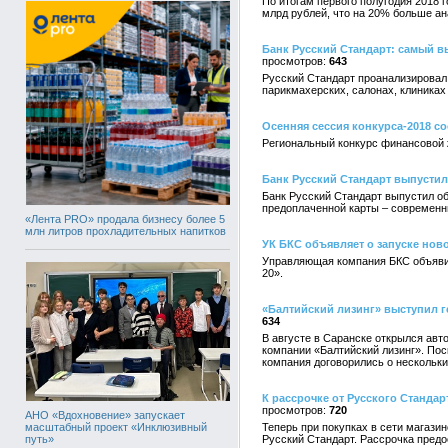
По итогам первого полугодия 2018 
млрд рублей, что на 20% больше ан
Банк Русский Стандарт: самый в
643
Русский Стандарт проанализировал 
парикмахерских, салонах, клиниках 
Осенняя сессия конкурса-2018 со
Региональный конкурс финансовой 
Банк Русский Стандарт выпусти
Банк Русский Стандарт выпустил о
предоплаченной карты – современн
«Лента PRO» продала бизнесу более 5
млн литров прохладительных напитков
УК БКС объявляет о запуске ново
Управляющая компания БКС объявил
20».
«Балтийский лизинг» выступил г
634
В августе в Саранске открылся авт
компании «Балтийский лизинг». Пос
компания договорились о нескольк
К рассрочке от Русского Станда
720
АНО «Вдохновение» запускает
масштабный проект «Инклюзивный
Теперь при покупках в сети магаз
путь»
Русский Стандарт. Рассрочка предо