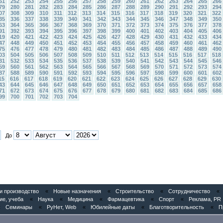
51
252
253
254
255
256
257
258
259
260
261
262
263
264
265
266
79
280
281
282
283
284
285
286
287
288
289
290
291
292
293
294
07
308
309
310
311
312
313
314
315
316
317
318
319
320
321
322
35
336
337
338
339
340
341
342
343
344
345
346
347
348
349
350
63
364
365
366
367
368
369
370
371
372
373
374
375
376
377
378
91
392
393
394
395
396
397
398
399
400
401
402
403
404
405
406
19
420
421
422
423
424
425
426
427
428
429
430
431
432
433
434
47
448
449
450
451
452
453
454
455
456
457
458
459
460
461
462
75
476
477
478
479
480
481
482
483
484
485
486
487
488
489
490
03
504
505
506
507
508
509
510
511
512
513
514
515
516
517
518
31
532
533
534
535
536
537
538
539
540
541
542
543
544
545
546
59
560
561
562
563
564
565
566
567
568
569
570
571
572
573
574
87
588
589
590
591
592
593
594
595
596
597
598
599
600
601
602
15
616
617
618
619
620
621
622
623
624
625
626
627
628
629
630
43
644
645
646
647
648
649
650
651
652
653
654
655
656
657
658
71
672
673
674
675
676
677
678
679
680
681
682
683
684
685
686
99
700
701
702
703
704
До
 производство
«
Новые назначения
«
Строительство
«
Сотрудничество
«
ие, учеба
«
Наука
«
Медицина
«
Фармацевтика
«
Спорт
«
Реклама, PR
«
Семинары
«
РуНет, Web
«
Юбилейные даты
«
Благотворительность
«
П