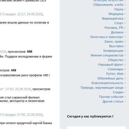
Культура, искусство
«
тийский лизинг» превысил 19,5
Образование, учеба
«
Наука
«
Медицина
«
й Стандарт, 12:17, 24.08.2018
Фармацевтика
«
вание вошли данные по оплатам в
Спорт
«
Реклама, PR
«
Деловое
«
Логистика и транспорт
«
Закон, право
«
Выставки
«
Конференции
«
.2018
698
Мнения специалистов
«
айн. Подарок молодоженам в форме
Общество
«
Народный фронт
«
Семинары
«
449
РуНет, Web
«
нсервативном риск-профиле «80 /
Юбилейные даты
«
Благотворительность
«
Природа, окружающая среда
«
г", 07:52, 22.08.2018
Скидки
«
Прочие события
«
тия стал саранский филиал
ынке, автоцентр и лизинговая
Другие статьи
«
й Стандарт, 07:50, 22.08.2018
Сегодня у нас публикуются
//
ри оплате кредитной картой Банка