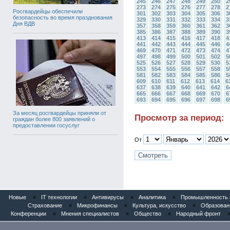
245
246
247
248
249
250
2
273
274
275
276
277
278
2
Росгвардейцы обеспечили
301
302
303
304
305
306
3
безопасность во время празднования
329
330
331
332
333
334
3
Дня ВДВ
357
358
359
360
361
362
3
385
386
387
388
389
390
3
413
414
415
416
417
418
4
441
442
443
444
445
446
4
469
470
471
472
473
474
4
497
498
499
500
501
502
5
525
526
527
528
529
530
5
553
554
555
556
557
558
5
581
582
583
584
585
586
5
609
610
611
612
613
614
6
637
638
639
640
641
642
6
665
666
667
668
669
670
6
693
694
695
696
697
698
6
За месяц росгвардейцы приняли от
Просмотр за период:
граждан более 800 заявлений о
предоставлении госуслуг
От
Новые
«
IT технологии
«
Антивирусы
«
Аналитика
«
Промышленность и
Страхование
«
Микрофинансы
«
Культура, искусство
«
Образован
Конференции
«
Мнения специалистов
«
Общество
«
Народный фронт