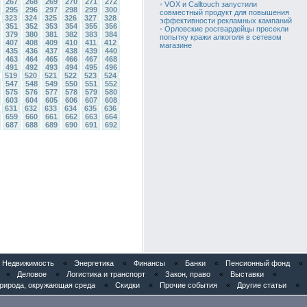
267
268
269
270
271
272
•
VOX и Calltouch запустили
295
296
297
298
299
300
совместный продукт для повышения
323
324
325
326
327
328
эффективности рекламных кампаний
351
352
353
354
355
356
•
Орловские росгвардейцы пресекли
379
380
381
382
383
384
попытку кражи алкоголя в сетевом
407
408
409
410
411
412
магазине
435
436
437
438
439
440
463
464
465
466
467
468
491
492
493
494
495
496
519
520
521
522
523
524
547
548
549
550
551
552
575
576
577
578
579
580
603
604
605
606
607
608
631
632
633
634
635
636
659
660
661
662
663
664
687
688
689
690
691
692
Недвижимость
«
Энергетика
«
Финансы
«
Банки
«
Пенсионный фонд
«
«
Деловое
«
Логистика и транспорт
«
Закон, право
«
Выставки
«
рирода, окружающая среда
«
Скидки
«
Прочие события
«
Другие статьи
«