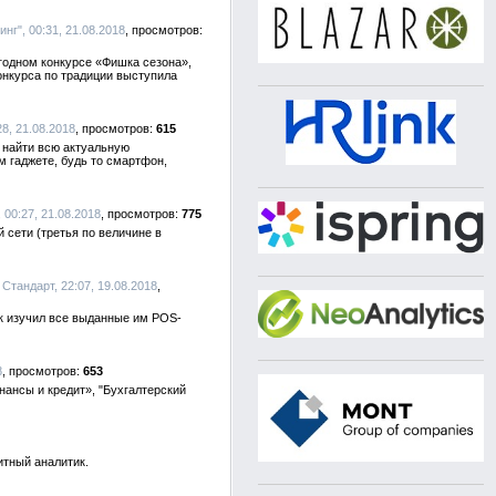
нг", 00:31, 21.08.2018
годном конкурсе «Фишка сезона»,
онкурса по традиции выступила
8, 21.08.2018
615
о найти всю актуальную
м гаджете, будь то смартфон,
 00:27, 21.08.2018
775
 сети (третья по величине в
 Стандарт, 22:07, 19.08.2018
нк изучил все выданные им POS-
8
653
нансы и кредит», "Бухгалтерский
итный аналитик.