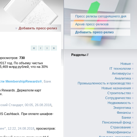
Пресс релизы сегодняшнего дня
Архив пресс-релизов
»
Добавить пресс-релиз
Добавить пресс-релиз
«
‹
›
»
Разделы
//
730
2017 год. По объему чистых
Новые
«
5,469 млрд рублей, что на 30%
IT технологии
«
Антивирусы
«
Аналитика
«
ости MembershipRewards®
, Банк
Промышленность и производство
«
Новые назначения
«
 Rewards. Держатели карт
Строительство
«
х.
Сотрудничество
«
Недвижимость
«
сский Стандарт, 00:05, 26.08.2018
Энергетика
«
Финансы
«
RS Cashback. При оплате шкафов-
Банки
«
Пенсионный фонд
«
Страхование
«
нг", 12:22, 24.08.2018
Микрофинансы
«