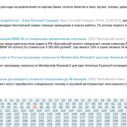
расходы на развлечения по картам банка: оплаты билетов в кино, музеи, театры, цирк
подработки – Банк Русский Стандарт
, Банк Русский Стандарт, 04:58, 12.08.2018
 внедрил бесплатный сервис помощи заемщикам в поиске работы. По итогам первого к
т новый BMW X4 со сниженным ежемесячным платежом
, ООО "Балтийский лизинг", 
ым представительством марки в РФ «Балтийский лизинг» предлагает своим клиентам 
MW X4 xDrive2.0i стоимостью 3 350 000 рублей*, при авансе 15% и сроке лизинга 34 м
скает в России программу лояльности Membership Rewards® для карт American 
ает программу лояльности Membership Rewards® для карт American Express® всемирно
роки договоров в сегменте спецтехники до 48 месяцев
, ООО "Балтийский лизинг", 
нг» могут приобретать специальную технику и грузовой автотранспорт иностранного п
8
9
10
11
12
13
14
15
16
17
18
19
20
21
22
23
24
25
26
27
44
45
46
47
48
49
50
51
52
53
54
55
56
57
58
59
60
61
62
6
79
80
81
82
83
84
85
86
87
88
89
90
91
92
93
94
95
96
97
9
11
112
113
114
115
116
117
118
119
120
121
122
123
124
125
126
39
140
141
142
143
144
145
146
147
148
149
150
151
152
153
154
67
168
169
170
171
172
173
174
175
176
177
178
179
180
181
182
95
196
197
198
199
200
201
202
203
204
205
206
207
208
209
210
23
224
225
226
227
228
229
230
231
232
233
234
235
236
237
238