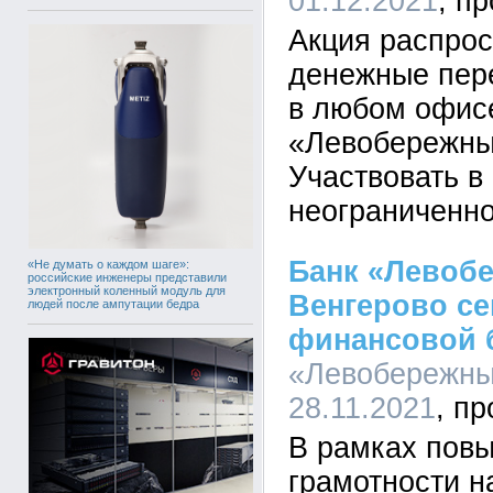
01.12.2021
Акция распрос
денежные пер
в любом офис
«Левобережный
Участвовать в
неограниченно
Банк «Левоб
«Не думать о каждом шаге»:
российские инженеры представили
электронный коленный модуль для
Венгерово се
людей после ампутации бедра
финансовой 
«Левобережный
28.11.2021
В рамках пов
грамотности н