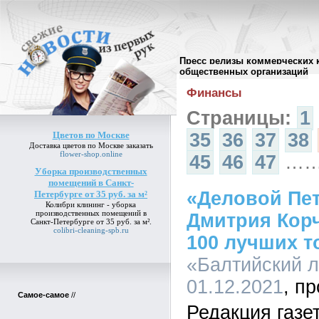
Пресс релизы коммерческих 
Архив пресс-релизов
//
общественных организаций
Финансы
Страницы:
1
Цветов по Москве
35
36
37
38
Доставка
цветов по Москве
заказать
flower-shop.online
45
46
47
…
Уборка производственных
помещений в Санкт-
«Деловой Пе
Петербурге от 35 руб. за м²
Колибри клининг -
уборка
производственных помещений в
Дмитрия Корч
Санкт-Петербурге от 35 руб. за м²
.
colibri-cleaning-spb.ru
100 лучших т
«Балтийский л
01.12.2021
Самое-самое
//
Редакция газе