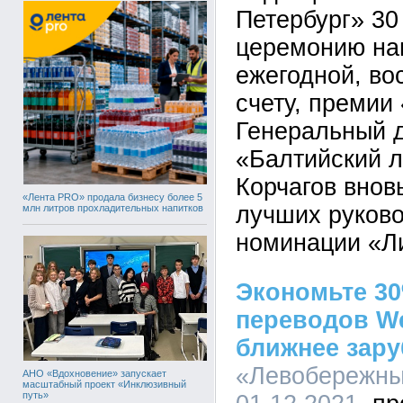
Петербург» 30
церемонию на
ежегодной, во
счету, премии
Генеральный 
«Балтийский л
Корчагов внов
«Лента PRO» продала бизнесу более 5
лучших руково
млн литров прохладительных напитков
номинации «Ли
Экономьте 30
переводов We
ближнее зар
«Левобережный
АНО «Вдохновение» запускает
масштабный проект «Инклюзивный
путь»