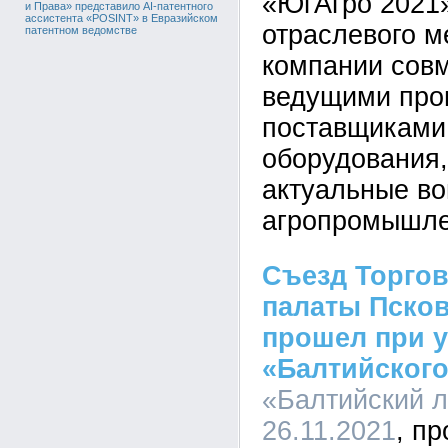
«ЮгАгро 2021»
и Права» представило AI-патентного
ассистента «POSINT» в Евразийском
отраслевого м
патентном ведомстве
компании совм
ведущими про
поставщиками 
оборудования,
актуальные в
агропромышле
Съезд Торго
палаты Псков
прошел при у
«Балтийского
«Балтийский л
26.11.2021