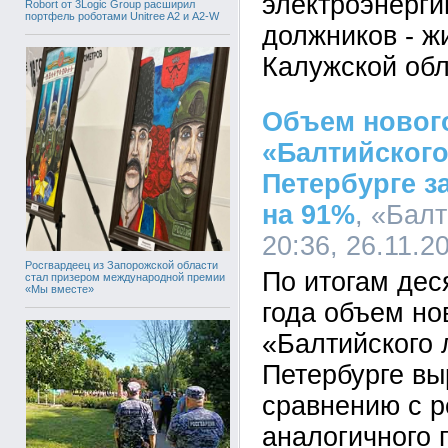
электроэнерги
Robort от 3Logic Group расширил
портфель роботами Unitree A2 и A2-W
должников - ж
Калужской обл
Объем новог
«Балтийского
Петербурге з
на 91%
, «Балт
20:36, 26.11.2
Росгвардеец из Запорожской области
По итогам дес
стал призером международной премии
«Мы вместе»
года объем но
«Балтийского 
Петербурге вы
сравнению с р
аналогичного 