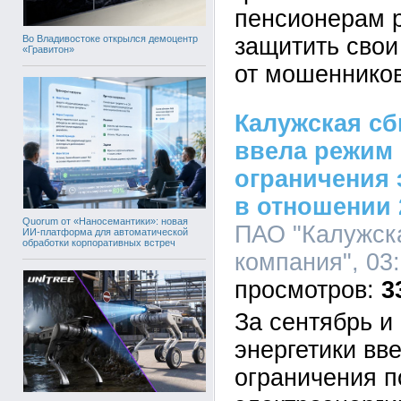
пенсионерам р
Во Владивостоке открылся демоцентр
защитить свои
«Гравитон»
от мошенников
Калужская с
ввела режим
ограничения 
в отношении 
Quorum от «Наносемантики»: новая
ПАО "Калужск
ИИ-платформа для автоматической
обработки корпоративных встреч
компания", 03:
3
За сентябрь и
энергетики вв
ограничения п