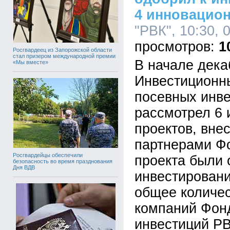
4 инновацио
"РВК", 10:30, 
1
Росгвардеец из Запорожской области
стал призером международной премии
В начале дека
«Мы вместе»
Инвестиционн
посевных инв
рассмотрел 6
проектов, вне
партнерами Фо
Росгвардейцы обеспечили
проекта были 
безопасность во время празднования
Дня ВДВ
инвестировани
общее количе
компаний Фон
инвестиций РВ