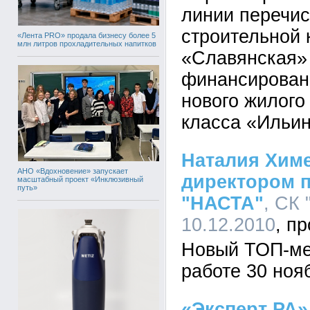
линии перечис
строительной
«Лента PRO» продала бизнесу более 5
млн литров прохладительных напитков
«Славянская» 
финансирован
нового жилого
класса «Ильин
Наталия Хим
АНО «Вдохновение» запускает
директором 
масштабный проект «Инклюзивный
путь»
"НАСТА"
, СК 
10.12.2010
Новый ТОП-ме
работе 30 нояб
«Эксперт РА»