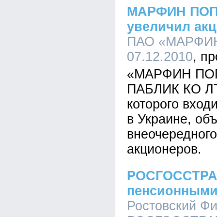
МАРФИН ПОП
увеличил ак
ПАО «МАРФИН 
07.12.2010
«МАРФИН ПО
ПАБЛИК КО ЛТД
которого вхо
в Украине, об
внеочередного
акционеров.
РОСГОССТРАХ
пенсионными
Ростовский Ф