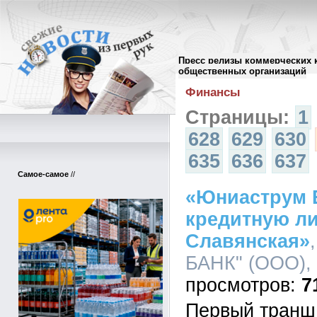
Пресс релизы коммерческих 
Архив пресс-релизов
//
общественных организаций
Финансы
Страницы:
1
628
629
630
635
636
637
Самое-самое
//
«Юниаструм 
кредитную л
Славянская»
БАНК" (ООО), 
7
Первый транш 