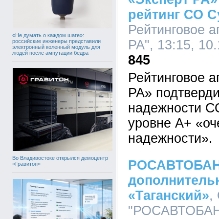
рейтинг СО С
Рейтинговое а
«Не думать о каждом шаге»:
РА", 13:15, 10
российские инженеры представили
электронный коленный модуль для
людей после ампутации бедра
845
Рейтинговое а
РА» подтверди
надежности СО
уровне А+ «оч
надежности».
Во Владивостоке открылся демоцентр
РОСАВТОБАН
«Гравитон»
дополнитель
«Таганский»
,
"РОСАВТОБАНК