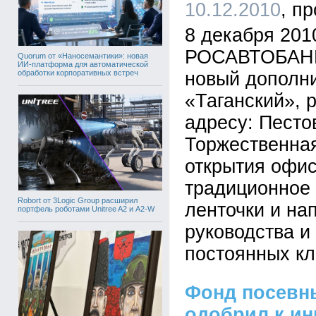
10.12.2010
8 декабря 201
РОСАВТОБАНК 
Quorum от «Наносемантики»: новая
ИИ-платформа для автоматической
обработки корпоративных встреч
новый дополн
«Таганский», 
адресу: Пестов
Торжественна
открытия офис
традиционное 
Robort от 3Logic Group расширил
ленточки и на
портфель роботами Unitree A2 и A2-W
руководства и
постоянных кл
Фонд посевн
одобрил к и