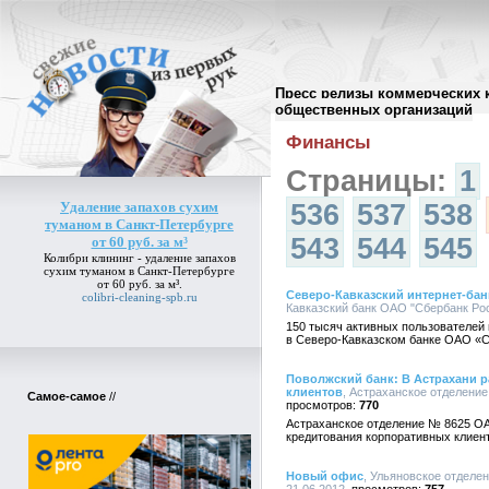
Пресс релизы коммерческих 
Архив пресс-релизов
//
общественных организаций
Финансы
Страницы:
1
Удаление запахов сухим
536
537
538
туманом в Санкт-Петербурге
543
544
545
от 60 руб. за м³
Колибри клининг -
удаление запахов
сухим туманом в Санкт-Петербурге
от 60 руб. за м³
.
Северо-Кавказский интернет-бан
colibri-cleaning-spb.ru
Кавказский банк ОАО "Сбербанк Росс
150 тысяч активных пользователей
в Северо-Кавказском банке ОАО «С
Поволжский банк: В Астрахани 
клиентов
, Астраханское отделение
Самое-самое
//
770
Астраханское отделение № 8625 О
кредитования корпоративных клиен
Новый офис
, Ульяновское отделе