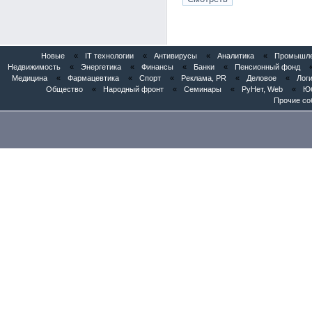
Новые
«
IT технологии
«
Антивирусы
«
Аналитика
«
Промышлен
Недвижимость
«
Энергетика
«
Финансы
«
Банки
«
Пенсионный фонд
Медицина
«
Фармацевтика
«
Спорт
«
Реклама, PR
«
Деловое
«
Логи
Общество
«
Народный фронт
«
Семинары
«
РуНет, Web
«
Юб
Прочие со