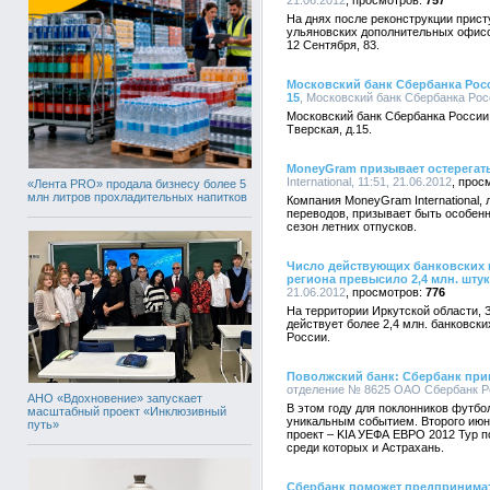
21.06.2012
757
На днях после реконструкции прист
ульяновских дополнительных офисо
12 Сентября, 83.
Московский банк Сбербанка Рос
15
, Московский банк Сбербанка Росс
Московский банк Сбербанка России 
Тверская, д.15.
MoneyGram призывает остерегат
International, 11:51, 21.06.2012
«Лента PRO» продала бизнесу более 5
млн литров прохладительных напитков
Компания MoneyGram International
переводов, призывает быть особен
сезон летних отпусков.
Число действующих банковских 
региона превысило 2,4 млн. штук
21.06.2012
776
На территории Иркутской области, 
действует более 2,4 млн. банковск
России.
Поволжский банк: Сбербанк прин
отделение № 8625 ОАО Сбербанк Рос
АНО «Вдохновение» запускает
В этом году для поклонников футбо
масштабный проект «Инклюзивный
уникальным событием. Второго июн
путь»
проект – KIA УЕФА ЕВРО 2012 Тур п
среди которых и Астрахань.
Cбербанк поможет предпринимат