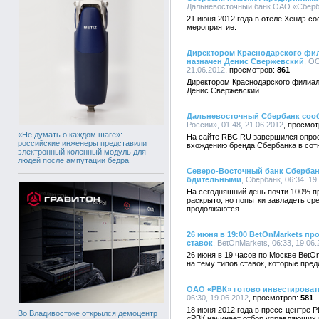
Дальневосточный банк ОАО «Сбербан
21 июня 2012 года в отеле Хендэ со
мероприятие.
Директором Краснодарского фил
назначен Денис Свержевский
, О
21.06.2012
861
Директором Краснодарского филиал
Денис Свержевский
Дальневосточный Сбербанк соо
России», 01:48, 21.06.2012
«Не думать о каждом шаге»:
На сайте RBC.RU завершился опрос 
российские инженеры представили
вхождению бренда Сбербанка в сот
электронный коленный модуль для
людей после ампутации бедра
Северо-Восточный банк Сбербан
бдительными
, Сбербанк, 06:34, 19
На сегодняшний день почти 100% п
раскрыто, но попытки завладеть ср
продолжаются.
26 июня в 19:00 BetOnMarkets п
ставок
, BetOnMarkets, 06:33, 19.06
26 июня в 19 часов по Москве Bet
на тему типов ставок, которые пред
ОАО «РВК» готово инвестироват
06:30, 19.06.2012
581
18 июня 2012 года в пресс-центре 
Во Владивостоке открылся демоцентр
«РВК начинает отбор управляющих 