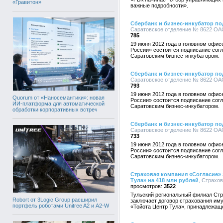
«Гравитон»
важные подробности».
Сбербанк и бизнес-инкубатор по
Саратовское отделение № 8622 ОАО 
785
19 июня 2012 года в головном офи
России» состоится подписание сог
Саратовским бизнес-инкубатором.
Сбербанк и бизнес-инкубатор по
Саратовское отделение № 8622 ОАО 
793
19 июня 2012 года в головном офи
Quorum от «Наносемантики»: новая
России» состоится подписание сог
ИИ-платформа для автоматической
Саратовским бизнес-инкубатором.
обработки корпоративных встреч
Сбербанк и бизнес-инкубатор по
Саратовское отделение № 8622 ОАО 
733
19 июня 2012 года в головном офи
России» состоится подписание сог
Саратовским бизнес-инкубатором.
Страховая компания «Согласие» 
Тула» на 418 млн рублей
, Страхов
3522
Тульский региональный филиал Стр
Robort от 3Logic Group расширил
заключает договор страхования иму
портфель роботами Unitree A2 и A2-W
«Тойота Центр Тула», принадлежа