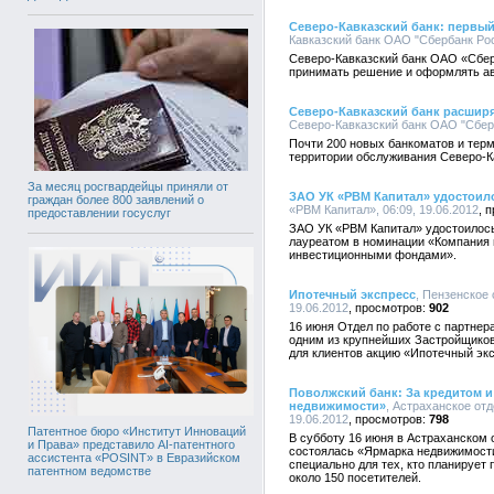
Северо-Кавказский банк: первый
Кавказский банк ОАО "Сбербанк Росс
Северо-Кавказский банк ОАО «Сбер
принимать решение и оформлять ав
Северо-Кавказский банк расширя
Северо-Кавказский банк ОАО "Сберб
Почти 200 новых банкоматов и терм
территории обслуживания Северо-К
За месяц росгвардейцы приняли от
ЗАО УК «РВМ Капитал» удостоил
граждан более 800 заявлений о
«РВМ Капитал», 06:09, 19.06.2012
предоставлении госуслуг
ЗАО УК «РВМ Капитал» удостоилось
лауреатом в номинации «Компания 
инвестиционными фондами».
Ипотечный экспресс
, Пензенское
19.06.2012
902
16 июня Отдел по работе с партне
одним из крупнейших Застройщико
для клиентов акцию «Ипотечный эк
Поволжский банк: За кредитом и
недвижимости»
, Астраханское от
19.06.2012
798
Патентное бюро «Институт Инноваций
В субботу 16 июня в Астраханском
и Права» представило AI-патентного
состоялась «Ярмарка недвижимости
ассистента «POSINT» в Евразийском
специально для тех, кто планирует
патентном ведомстве
около 150 посетителей.