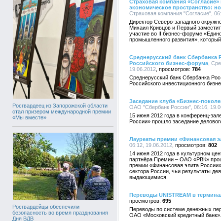
Страховая компания «Согласие» 
экономическое пространство: н
Страховая компания "Согласие", 06:
Директор Северо-западного окружн
Михаил Кривцов и Первый заместит
участие во II бизнес-форуме «Един
промышленного развития», который
Среднерусский банк Сбербанка 
Российского бизнес-форума
, Ср
19.06.2012
784
Среднерусский банк Сбербанка Рос
Российского инвестиционного бизне
Заседание клуба «Бизнес-поколе
Росгвардеец из Запорожской области
ОАО "Сбербанк России", 06:16, 19.0
стал призером международной премии
15 июня 2012 года в конференц-за
«Мы вместе»
России» прошло заседание делового
Лауреаты премии «Финансовая эл
06:12, 19.06.2012
802
14 июня 2012 года в культурном це
партнёра Премии – ОАО «РВК» про
премии «Финансовая элита России»
сектора России, чьи результаты де
выдающимися.
Переводы UNISTREAM в термина
695
Росгвардейцы обеспечили
Переводы по системе денежных пе
безопасность во время празднования
ОАО «Московский кредитный банк»
Дня ВДВ