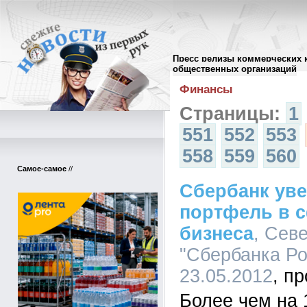
Пресс релизы коммерческих 
Архив пресс-релизов
//
общественных организаций
Финансы
Страницы:
1
551
552
553
558
559
560
Самое-самое
//
Сбербанк ув
портфель в 
бизнеса
, Сев
"Сбербанка Ро
23.05.2012
Более чем на