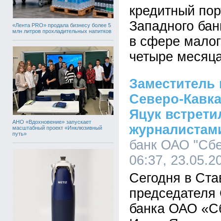
кредитный по
Западного бан
«Лента PRO» продала бизнесу более 5
млн литров прохладительных напитков
в сфере малог
четыре месяца
Заместитель 
Северо-Кавка
Яцук встрети
АНО «Вдохновение» запускает
журналистам
масштабный проект «Инклюзивный
путь»
банк ОАО "Сбе
06:37, 23.05.2
Сегодня в Ста
председателя 
банка ОАО «С