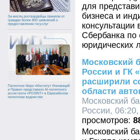
для представи
бизнеса и ин
За месяц росгвардейцы приняли от
граждан более 800 заявлений о
консультации 
предоставлении госуслуг
Сбербанка по
юридических л
Московский 
России и ГК 
расширили с
Патентное бюро «Институт Инноваций
области авто
и Права» представило AI-патентного
ассистента «POSINT» в Евразийском
патентном ведомстве
Московский ба
России, 06:20,
8
Московский ба