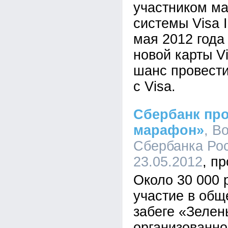
участником м
системы Visa I
мая 2012 год
новой карты V
шанс провест
с Visa.
Сбербанк пр
марафон»
, В
Сбербанка Рос
23.05.2012
Около 30 000 
участие в об
забеге «Зеле
организованн