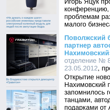
Игорь Яцук пр
конференцию,
проблемам ра
«Не думать о каждом шаге»:
российские инженеры представили
малого бизнес
электронный коленный модуль для
людей после ампутации бедра
Поволжский б
партнер авто
Нахимовский
отделение № 8
23.05.2012
Открытие ново
Во Владивостоке открылся демоцентр
«Гравитон»
Нахимовский 
запомнилось г
танцами, авто
подарками от 