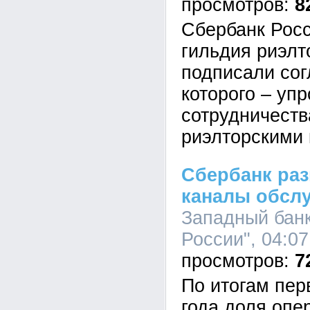
8
Сбербанк Росс
гильдия риэлт
подписали сог
которого – уп
сотрудничеств
риэлторскими
Сбербанк раз
каналы обсл
Западный бан
России", 04:07
7
По итогам пер
года доля опе