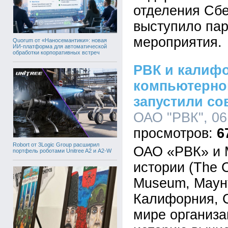
отделения Сбе
выступило па
мероприятия.
Quorum от «Наносемантики»: новая
ИИ-платформа для автоматической
обработки корпоративных встреч
РВК и калиф
компьютерно
запустили со
ОАО "РВК", 06
6
Robort от 3Logic Group расширил
ОАО «РВК» и 
портфель роботами Unitree A2 и A2-W
истории (The 
Museum, Маун
Калифорния, 
мире организа