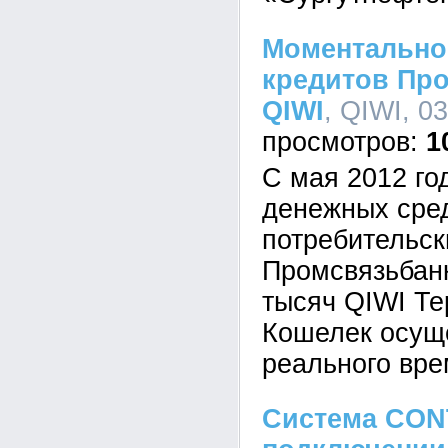
Моментально
кредитов Пр
QIWI
, QIWI, 0
1
С мая 2012 го
денежных сре
потребительск
Промсвязьбанк
тысяч QIWI Те
Кошелек осущ
реального вре
Система CON