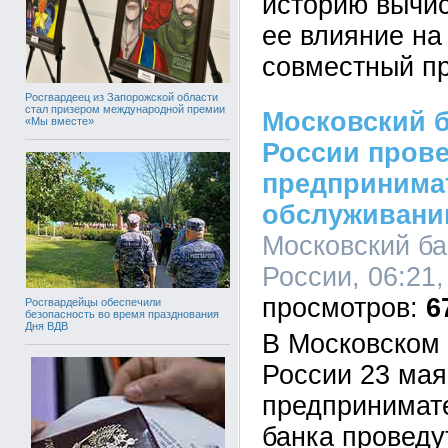
историю вычис
ее влияние на
совместный п
Росгвардеец из Запорожской области
стал призером международной премии
Московский 
«Мы вместе»
России прове
предпринима
обслуживани
Московский ба
России, 06:21,
6
Росгвардейцы обеспечили
безопасность во время празднования
Дня ВДВ
В Московском
России 23 мая
предпринимат
банка проведу