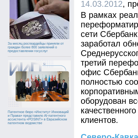
14.03.2012
В рамках реа
переформатир
сети Сбербанк
заработал об
За месяц росгвардейцы приняли от
граждан более 800 заявлений о
Среднерусског
предоставлении госуслуг
третий переф
офис Сбербанк
полностью соо
корпоративны
оборудован в
качественного
Патентное бюро «Институт Инноваций
и Права» представило AI-патентного
клиентов.
ассистента «POSINT» в Евразийском
патентном ведомстве
Северо-Кавка