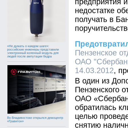
предприятия и
недостатке об
получать в Ба
поручительств
Предотврати
«Не думать о каждом шаге»:
российские инженеры представили
Пензенское о
электронный коленный модуль для
людей после ампутации бедра
ОАО "Сбербанк
14.03.2012
В один из До
Пензенского 
ОАО «Сбербан
обратилась кли
целью провед
Во Владивостоке открылся демоцентр
«Гравитон»
снятию налич