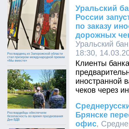
Уральский ба
России запус
по заказу ин
дорожных чек
Уральский бан
18:30, 14.03.2
Росгвардеец из Запорожской области
стал призером международной премии
«Мы вместе»
Клиенты банка
предварительн
иностранной 
чеков через и
Среднерусски
Брянске пер
Росгвардейцы обеспечили
безопасность во время празднования
Дня ВДВ
офис
, Средне