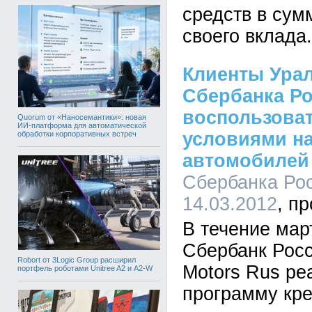
средств в сум
своего вклада.
Клиенты Урал
Сбербанка Ро
воспользова
Quorum от «Наносемантики»: новая
ИИ-платформа для автоматической
условиями на
обработки корпоративных встреч
автомобилей
Сбербанка Рос
14.03.2012
В течение мар
Сбербанк Росс
Robort от 3Logic Group расширил
Motors Rus ре
портфель роботами Unitree A2 и A2-W
программу кр