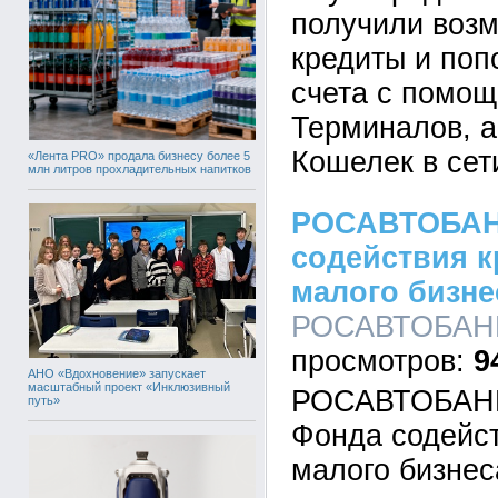
получили возм
кредиты и поп
счета с помощ
Терминалов, а
Кошелек в сет
«Лента PRO» продала бизнесу более 5
млн литров прохладительных напитков
РОСАВТОБАНК
содействия 
малого бизн
РОСАВТОБАНК,
9
АНО «Вдохновение» запускает
масштабный проект «Инклюзивный
РОСАВТОБАНК
путь»
Фонда содейс
малого бизнес