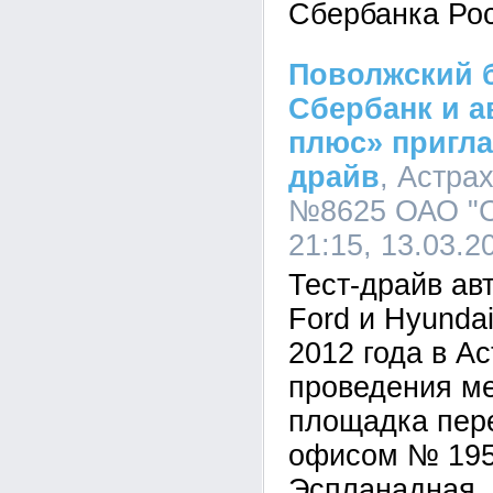
Сбербанка Рос
Поволжский б
Сбербанк и а
плюс» пригла
драйв
, Астра
№8625 ОАО "С
21:15, 13.03.2
Тест-драйв ав
Ford и Hyunda
2012 года в А
проведения м
площадка пер
офисом № 195
Эспланадная, 