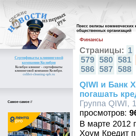
Пресс релизы коммерческих 
Архив пресс-релизов
//
общественных организаций
Финансы
Страницы:
1
Сертификаты клининговой
579
580
581
компании Колибри
586
587
588
Колибри клининг -
сертификаты
клининговой компании Колибри
.
colibri-cleaning-spb.ru
QIWI и Банк 
погашать кре
Группа QIWI, 1
Самое-самое
//
9
В марте 2012 
Хоум Кредит п