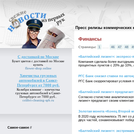
Пресс релизы коммерческих 
Архив пресс-релизов
//
Финансы
Страницы:
1
……
46
47
48
4
С доставкой по Москве
«Балтийский лизинг»: экспресс-
Букет цветов
с доставкой по Москве
Компания сделала более выгодными
купить
процентных пунктов с 20% до 10%, 
flower-shop.online
Химчистка грузовых
РГС Банк снизил ставки по авто
автомобилей в Санкт-
РГС Банк скорректировал условия п
Петербурге от 7000 руб.
Колибри клининг -
химчистка
«Балтийский лизинг» предлагае
грузовых автомобилей в Санкт-
Петербурге от 7000 руб.
.
Согласно статистике аналитическог
colibri-cleaning-spb.ru
лизинг» предлагает своим клиентам
Золотая монета «Конец Второй 
В 2020 году исполнилось 75 лет со
двух частей, ознаменовывает побед
Самое-самое
//
«Балтийский лизинг»: экстремал