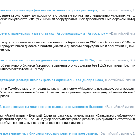
лиентов по спецтарифам после окончания срока договора
, «Балтийский лизинг», 1
длагает своим клиентам оформлять страховые полисы на специальных условиях не тол
, после выкупа авто, спецтехники или оборудования. Все дополнительные сервисы, кот
.
речи с партнерами на выставках «Агропродмаш» и «Агросалон»
, «Балтийский лиз
е в двух специализированных выставках - «Агропродмаш-2020» и «Агросалон-2020», к
 продуктивного диалога с поставщиками и дилерами оборудования и спецтехники, фи
иентов.
ого лизинга» по итогам девяти месяцев вырос на 15,7%
, «Балтийский лизинг», 03:
а объем нового бизнеса (стоимость лизингового имущества без НДС) компании «Балтий
ичного показателя 2019 года.
партнером розыгрыша прицепа от официального дилера Lada
, «Балтийский лизинг
нг» в Тамбове выступит официальным партнером «Марафона подарков», организованн
области «Тамбов-Авто-Сити». В рамках мероприятия сервисный центр «Тамбов-Авто-С
призов.
, какие сегменты лизингового рынка восстановятся быстрее
, «Балтийский лизинг
лтийский лизинг» Дмитрий Корчагов рассказал журналистам «Банковского обозрения»
 развития отрасли. Топ-менеджер прокомментировал реализацию диджитал-стратегии в
рые быстрее остальных восстановятся после кризиса.
ал доступные челябинским лесозаготовителям программы
, «Балтийский лизинг», 2