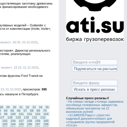
существляющих заготовку древесины
тях финансирования необходимого
пулярных моделей – Outlander c
и от комплектации (Invite, Invite+,
лизинг», 00:35, 03.10.2020
есторов». Директор регионального
ателям, реализующих
 лизинг», 19:19, 01.10.2020
там фургоны Ford Transit на
:19, 01.10.2020
595
сь накануне в Петербурге.
Случайные пресс-релизы //
•
На северо-западе столицы задержана
пособница телефонных аферистов,
28
29
30
31
32
33
34
35
обманувших москвичку на 12
3
64
65
66
67
68
69
70
миллионов рублей
8
99
100
101
102
103
104
•
«1С&#8209;Рарус» упростил
127
128
129
130
131
132
кадровый документооборот для
155
156
157
158
159
160
сотрудников группы предприятий
183
184
185
186
187
188
«Готэк»