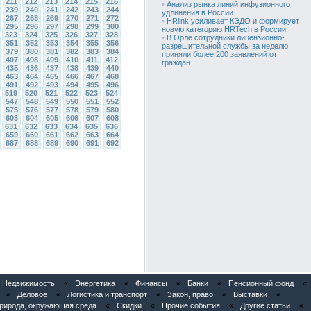
211
212
213
214
215
216
•
Анализ рынка линий инфузионного
239
240
241
242
243
244
удлинения в России
267
268
269
270
271
272
•
HRlink усиливает КЭДО и формирует
295
296
297
298
299
300
новую категорию HRTech в России
323
324
325
326
327
328
•
В Орле сотрудники лицензионно-
351
352
353
354
355
356
разрешительной службы за неделю
379
380
381
382
383
384
приняли более 200 заявлений от
407
408
409
410
411
412
граждан
435
436
437
438
439
440
463
464
465
466
467
468
491
492
493
494
495
496
519
520
521
522
523
524
547
548
549
550
551
552
575
576
577
578
579
580
603
604
605
606
607
608
631
632
633
634
635
636
659
660
661
662
663
664
687
688
689
690
691
692
Недвижимость
«
Энергетика
«
Финансы
«
Банки
«
Пенсионный фонд
«
«
Деловое
«
Логистика и транспорт
«
Закон, право
«
Выставки
«
рирода, окружающая среда
«
Скидки
«
Прочие события
«
Другие статьи
«