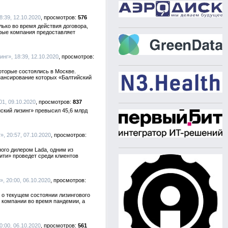
8:39, 12.10.2020
576
ько во время действия договора,
орые компания предоставляет
инг», 18:39, 12.10.2020
оторые состоялись в Москве.
нансирование которых «Балтийский
01, 09.10.2020
837
ский лизинг» превысил 45,6 млрд
», 20:57, 07.10.2020
ого дилером Lada, одним из
ити» проведет среди клиентов
», 20:00, 06.10.2020
 о текущем состоянии лизингового
 компании во время пандемии, а
0:00, 06.10.2020
561