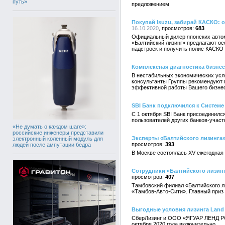
путь»
предложением
Покупай Isuzu, забирай КАСКО: 
16.10.2020
683
Официальный дилер японских автом
«Балтийский лизинг» предлагают ос
надстроек и получить полис КАСКО 
Комплексная диагностика бизн
В нестабильных экономических усл
консультанты Группы рекомендуют п
эффективной работы Вашего бизнес
SBI Банк подключился к Системе
С 1 октября SBI Банк присоединил
пользователей других банков-участ
«Не думать о каждом шаге»:
российские инженеры представили
Эксперты «Балтийского лизинга
электронный коленный модуль для
393
людей после ампутации бедра
В Москве состоялась XV ежегодная
Сотрудники «Балтийского лизин
407
Тамбовский филиал «Балтийского л
«Тамбов-Авто-Сити». Главный приз 
Выгодные условия лизинга Land R
СберЛизинг и ООО «ЯГУАР ЛЕНД РОВ
октября 2020 года включительно.