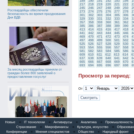
189
190
191
192
193
194
1
217
218
219
220
221
222
2
245
246
247
248
249
250
2
Росгвардейцы обеспечили
273
274
275
276
277
278
2
безопасность во время празднования
301
302
303
304
305
306
3
Дня ВДВ
329
330
331
332
333
334
3
357
358
359
360
361
362
3
385
386
387
388
389
390
3
413
414
415
416
417
418
4
441
442
443
444
445
446
4
469
470
471
472
473
474
4
497
498
499
500
501
502
5
525
526
527
528
529
530
5
553
554
555
556
557
558
5
581
582
583
584
585
586
5
609
610
611
612
613
614
6
637
638
639
640
641
642
6
665
666
667
668
669
670
6
693
694
695
696
697
698
6
За месяц росгвардейцы приняли от
граждан более 800 заявлений о
Просмотр за период:
предоставлении госуслуг
От
Новые
«
IT технологии
«
Антивирусы
«
Аналитика
«
Промышленность и
Страхование
«
Микрофинансы
«
Культура, искусство
«
Образован
Конференции
«
Мнения специалистов
«
Общество
«
Народный фронт