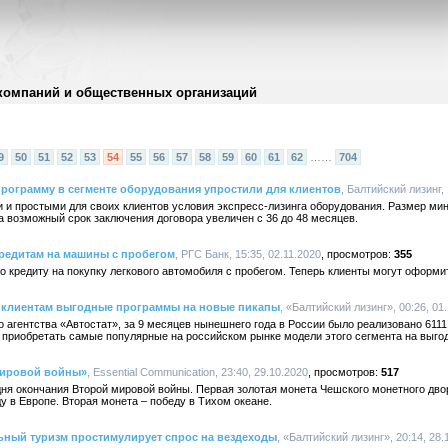
компаний и общественных организаций
9
50
51
52
53
54
55
56
57
58
59
60
61
62
……
704
программу в сегменте оборудования упростили для клиентов
, Балтийский лизинг, 
 и простыми для своих клиентов условия экспресс-лизинга оборудования. Размер мин
а возможный срок заключения договора увеличен с 36 до 48 месяцев.
кредитам на машины с пробегом
, РГС Банк, 15:35, 02.11.2020
355
о кредиту на покупку легкового автомобиля с пробегом. Теперь клиенты могут оформит
т клиентам выгодные программы на новые пикапы
, «Балтийский лизинг», 00:26, 01
о агентства «Автостат», за 9 месяцев нынешнего года в России было реализовано 611
 приобретать самые популярные на российском рынке модели этого сегмента на выго
мировой войны»
, Essential Communication, 23:40, 29.10.2020
517
 дня окончания Второй мировой войны. Первая золотая монета Чешского монетного дво
у в Европе. Вторая монета – победу в Тихом океане.
ьный туризм простимулирует спрос на вездеходы
, «Балтийский лизинг», 20:14, 28.