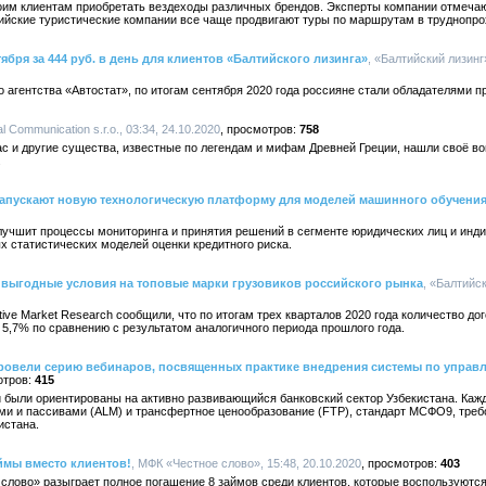
оим клиентам приобретать вездеходы различных брендов. Эксперты компании отмечаю
ссийские туристические компании все чаще продвигают туры по маршрутам в труднопр
бря за 444 руб. в день для клиентов «Балтийского лизинга»
, «Балтийский лизинг»
о агентства «Автостат», по итогам сентября 2020 года россияне стали обладателями 
al Communication s.r.o., 03:34, 24.10.2020
758
гас и другие существа, известные по легендам и мифам Древней Греции, нашли своё 
.
запускают новую технологическую платформу для моделей машинного обучени
лучшит процессы мониторинга и принятия решений в сегменте юридических лиц и инд
 статистических моделей оценки кредитного риска.
 выгодные условия на топовые марки грузовиков российского рынка
, «Балтийск
ive Market Research сообщили, что по итогам трех кварталов 2020 года количество до
 5,7% по сравнению с результатом аналогичного периода прошлого года.
a провели серию вебинаров, посвященных практике внедрения системы по управ
415
и были ориентированы на активно развивающийся банковский сектор Узбекистана. Ка
ми и пассивами (ALM) и трансфертное ценообразование (FTP), стандарт МСФО9, треб
истана.
ймы вместо клиентов!
, МФК «Честное слово», 15:48, 20.10.2020
403
 слово» разыграет полное погашение 8 займов среди клиентов, которые воспользуют