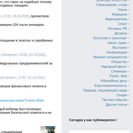
Культура, искусство
«
т, что спрос на подобную технику
Образование, учеба
«
оходимых локациях.
Наука
«
Медицина
«
, 17:21, 26.10.2020
Фармацевтика
«
Спорт
«
примерно 104 тысяч иномарок.
Реклама, PR
«
Деловое
«
Логистика и транспорт
«
воплощение в золотых и серебряных
Закон, право
«
Выставки
«
Конференции
«
я
, Неофлекс, 03:05, 24.10.2020
Мнения специалистов
«
Общество
«
ивидуальных предпринимателей за
Народный фронт
«
Семинары
«
РуНет, Web
«
ий лизинг», 17:47, 22.10.2020
Юбилейные даты
«
Благотворительность
«
говоров финансового лизинга в
Природа, окружающая среда
«
Скидки
«
Прочие события
«
лению рисками Fusion Risk
,
Другие статьи
«
ждый вебинар был посвящен
ования Базельского комитета и их
Сегодня у нас публикуются
//
ся специальным