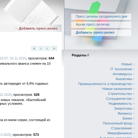
Пресс релизы сегодняшнего дня
Архив пресс-релизов
»
Добавить пресс-релиз
Добавить пресс-релиз
«
‹
›
»
Разделы
//
16:57, 03.11.2020
644
имального аванса снижен на 10
Новые
«
IT технологии
«
Антивирусы
«
Аналитика
«
ь автокредит от 9,9% годовых.
Промышленность и производство
«
Новые назначения
«
Строительство
«
.11.2020
626
Сотрудничество
«
1 новых пикапов. «Балтийский
дных условиях.
Недвижимость
«
Энергетика
«
Финансы
«
Банки
«
ра из мини-серии, состоящей из
Пенсионный фонд
«
Страхование
«
Микрофинансы
«
10.2020
573