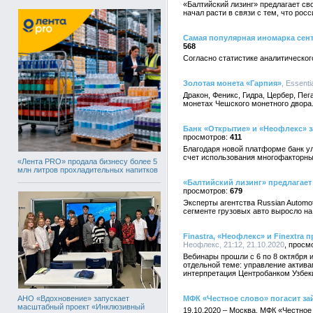
«Балтийский лизинг» предлагает св
начал расти в связи с тем, что ро
Самая популярная иномарка сентя
568
Согласно статистике аналитическог
Золотая монета «Гарпия»
, Essenti
Дракон, Феникс, Гидра, Цербер, Пе
монетах Чешского монетного двора
Банк «Открытие» и «Неофлекс» 
411
Благодаря новой платформе банк у
счет использования многофакторных
«Лента PRO» продала бизнесу более 5
млн литров прохладительных напитков
«Балтийский лизинг» предлагает
679
Эксперты агентства Russian Automot
сегменте грузовых авто выросло на
Finastra, «Неофлекс» и Finextr
Неофлекс, 21:12, 21.10.2020
Вебинары прошли с 6 по 8 октября 
отдельной теме: управление актива
интерпретация Центробанком Узбек
АНО «Вдохновение» запускает
МФК «Честное слово» погасит за
масштабный проект «Инклюзивный
19.10.2020 – Москва. МФК «Честное