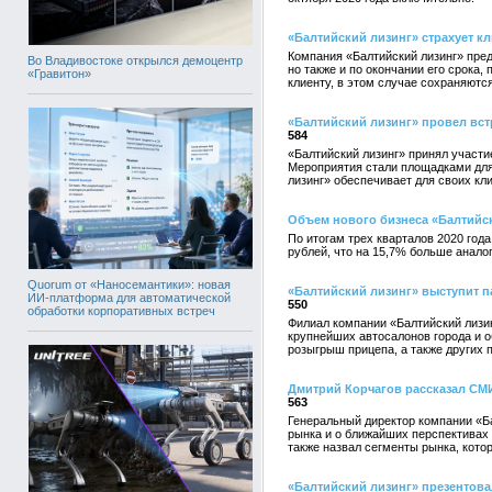
«Балтийский лизинг» страхует к
Компания «Балтийский лизинг» пре
Во Владивостоке открылся демоцентр
но также и по окончании его срока
«Гравитон»
клиенту, в этом случае сохраняются
«Балтийский лизинг» провел вст
584
«Балтийский лизинг» принял участи
Мероприятия стали площадками для
лизинг» обеспечивает для своих кл
Объем нового бизнеса «Балтийск
По итогам трех кварталов 2020 год
рублей, что на 15,7% больше аналог
Quorum от «Наносемантики»: новая
«Балтийский лизинг» выступит 
ИИ-платформа для автоматической
550
обработки корпоративных встреч
Филиал компании «Балтийский лизи
крупнейших автосалонов города и 
розыгрыш прицепа, а также других 
Дмитрий Корчагов рассказал СМИ
563
Генеральный директор компании «Ба
рынка и о ближайших перспективах
также назвал сегменты рынка, кото
«Балтийский лизинг» презентов