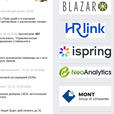
, Балтийский лизинг, 16:04,
 «Трак-прайс» и компания
ти автомобиль с различными типами
, 16.10.2020
667
пользовать. Управленческие
ддержанию стабильной и
лять мгновенные переводы на счета
угих банков.
лтийский лизинг", 21:12, 15.10.2020
инговой ассоциацией (ОЛА).
зинг", 21:12, 15.10.2020
альным дилером LADA, автосалоном
нтра.
Акция будет действовать до 31