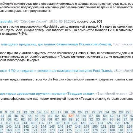
елябинске принял участие в совещании-семинаре с арендаторами лесных участков, о
и челябинского подразделения компании рассказали участникам встречи о возможнос
ах и специальных предложениях.
subishi
, АО "Сбербанк Лизинг", 18:20, 05.10.2020
508
сти в лизинг внедорожники Mitsubishi с дополнительной выгодой. На одну из самых по
же Pajero Sport, скидка теперь составляет 10%. На семейство пикапов L200 в зависимост
 в диапазоне 7-9%.
о выгодных продуктах, доступных бизнесменам Псковской области
, «Балтийский 
кове принял участие в круглом столе «Моногород Печоры. Новые возможности для инв
ступил перед аудиторией с докладом «Предоставление лизинговых услуг предприним
ории моногорода Печоры».
м»: 4 ТО в подарок и сниженные платежи при покупке Ford Transit
, «Балтийский
ьным представительством Ford в России «Балтийский лизинг» предлагает своим клиен
партнером церемонии вручения премии «Твердые знаки»
, «Балтийский лизинг», 19
тупила официальным партнером ежегодной премии «Твердые знаки», которая состояла
8
9
10
11
12
13
14
15
16
17
18
19
20
21
22
23
24
25
26
27
44
45
46
47
48
49
50
51
52
53
54
55
56
57
58
59
60
61
62
6
79
80
81
82
83
84
85
86
87
88
89
90
91
92
93
94
95
96
97
9
11
112
113
114
115
116
117
118
119
120
121
122
123
124
125
126
39
140
141
142
143
144
145
146
147
148
149
150
151
152
153
154
67
168
169
170
171
172
173
174
175
176
177
178
179
180
181
182