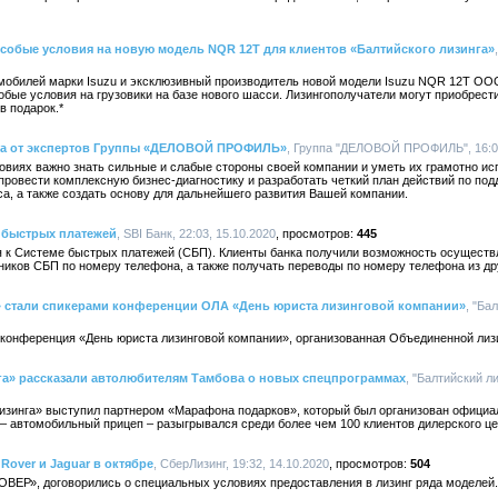
особые условия на новую модель NQR 12T для клиентов «Балтийского лизинга»
обилей марки Isuzu и эксклюзивный производитель новой модели Isuzu NQR 12T ООО
обые условия на грузовики на базе нового шасси. Лизингополучатели могут приобрес
в подарок.*
еса от экспертов Группы «ДЕЛОВОЙ ПРОФИЛЬ»
, Группа "ДЕЛОВОЙ ПРОФИЛЬ", 16:03
овиях важно знать сильные и слабые стороны своей компании и уметь их грамотно ис
ровести комплексную бизнес-диагностику и разработать четкий план действий по по
а, а также создать основу для дальнейшего развития Вашей компании.
 быстрых платежей
, SBI Банк, 22:03, 15.10.2020
445
ся к Системе быстрых платежей (СБП). Клиенты банка получили возможность осуществ
ников СБП по номеру телефона, а также получать переводы по номеру телефона из др
» стали спикерами конференции ОЛА «День юриста лизинговой компании»
, "Ба
 конференция «День юриста лизинговой компании», организованная Объединенной лиз
га» рассказали автолюбителям Тамбова о новых спецпрограммах
, "Балтийский ли
изинга» выступил партнером «Марафона подарков», который был организован офици
– автомобильный прицеп – разыгрывался среди более чем 100 клиентов дилерского це
over и Jaguar в октябре
, СберЛизинг, 19:32, 14.10.2020
504
ЕР», договорились о специальных условиях предоставления в лизинг ряда моделей. 