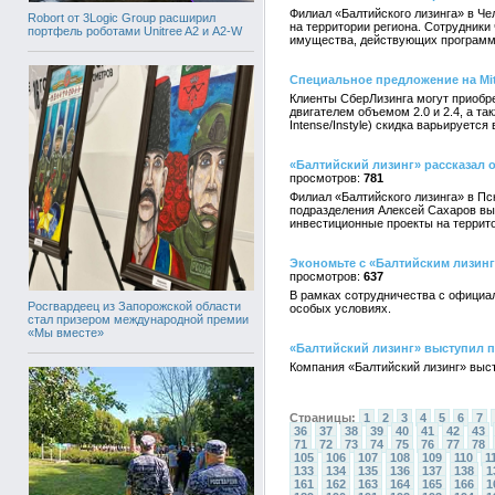
Филиал «Балтийского лизинга» в Ч
Robort от 3Logic Group расширил
на территории региона. Сотрудник
портфель роботами Unitree A2 и A2-W
имущества, действующих программ
Специальное предложение на Mit
Клиенты СберЛизинга могут приобре
двигателем объемом 2.0 и 2.4, а так
Intense/Instyle) скидка варьируется
«Балтийский лизинг» рассказал 
781
Филиал «Балтийского лизинга» в Пс
подразделения Алексей Сахаров вы
инвестиционные проекты на террит
Экономьте с «Балтийским лизинго
637
В рамках сотрудничества с официал
Росгвардеец из Запорожской области
особых условиях.
стал призером международной премии
«Мы вместе»
«Балтийский лизинг» выступил 
Компания «Балтийский лизинг» выс
Страницы:
1
2
3
4
5
6
7
36
37
38
39
40
41
42
43
71
72
73
74
75
76
77
78
105
106
107
108
109
110
1
133
134
135
136
137
138
1
161
162
163
164
165
166
1