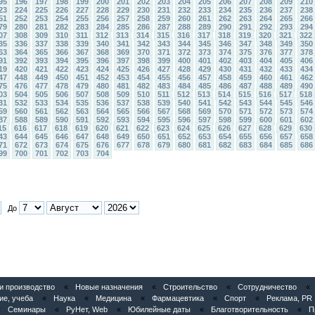
95
196
197
198
199
200
201
202
203
204
205
206
207
208
209
210
23
224
225
226
227
228
229
230
231
232
233
234
235
236
237
238
51
252
253
254
255
256
257
258
259
260
261
262
263
264
265
266
79
280
281
282
283
284
285
286
287
288
289
290
291
292
293
294
07
308
309
310
311
312
313
314
315
316
317
318
319
320
321
322
35
336
337
338
339
340
341
342
343
344
345
346
347
348
349
350
63
364
365
366
367
368
369
370
371
372
373
374
375
376
377
378
91
392
393
394
395
396
397
398
399
400
401
402
403
404
405
406
19
420
421
422
423
424
425
426
427
428
429
430
431
432
433
434
47
448
449
450
451
452
453
454
455
456
457
458
459
460
461
462
75
476
477
478
479
480
481
482
483
484
485
486
487
488
489
490
03
504
505
506
507
508
509
510
511
512
513
514
515
516
517
518
31
532
533
534
535
536
537
538
539
540
541
542
543
544
545
546
59
560
561
562
563
564
565
566
567
568
569
570
571
572
573
574
87
588
589
590
591
592
593
594
595
596
597
598
599
600
601
602
15
616
617
618
619
620
621
622
623
624
625
626
627
628
629
630
43
644
645
646
647
648
649
650
651
652
653
654
655
656
657
658
71
672
673
674
675
676
677
678
679
680
681
682
683
684
685
686
99
700
701
702
703
704
До
 производство
«
Новые назначения
«
Строительство
«
Сотрудничество
«
ие, учеба
«
Наука
«
Медицина
«
Фармацевтика
«
Спорт
«
Реклама, PR
«
Семинары
«
РуНет, Web
«
Юбилейные даты
«
Благотворительность
«
П