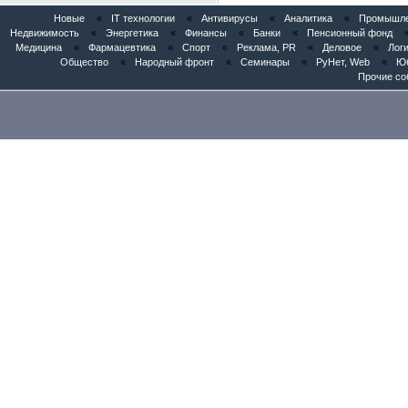
Новые
«
IT технологии
«
Антивирусы
«
Аналитика
«
Промышлен
Недвижимость
«
Энергетика
«
Финансы
«
Банки
«
Пенсионный фонд
Медицина
«
Фармацевтика
«
Спорт
«
Реклама, PR
«
Деловое
«
Логи
Общество
«
Народный фронт
«
Семинары
«
РуНет, Web
«
Юб
Прочие со