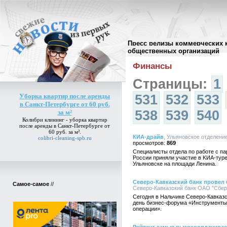
Пресс релизы коммерческих 
Архив пресс-релизов
//
общественных организаций
Финансы
Страницы:
1
Уборка квартир после аренды
531
532
533
в Санкт-Петербурге от 60 руб.
538
539
540
за м²
Колибри клининг -
уборка квартир
после аренды в Санкт-Петербурге от
60 руб. за м²
.
КИА-драйв
, Ульяновское отделени
colibri-cleaning-spb.ru
869
Специалисты отдела по работе с п
России приняли участие в KИА-туре
Ульяновске на площади Ленина.
Северо-Кавказский банк провел
Самое-самое
//
Северо-Кавказский банк ОАО "Сберб
Сегодня в Нальчике Северо-Кавказ
день бизнес-форума «Инструменты
операции».