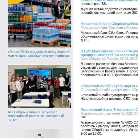
Рейтинг самых высокооплачива
721
Журнал «РБК» подготовил ежегодны
российских компаний по итогам 2011
Московский банк Сбербанка Рос
Московский банк Сбербанка России, 
Московский банк Сбербанка России
обслуживанию физических лиц по ад
д.12.
В ЦРБ Московского банка Сберб
«Лента PRO» продала бизнесу более 5
предпринимателей по аспектам р
млн литров прохладительных напитков
банк Сбербанка России, 07:03, 28.0
В Центре развития бизнеса Московс
открытый семинар для предпринима
Белоруссией и Казахстаном. Налог
специалисты ООО «Профессиональн
Страховой онлайн супермаркет 
Страховой онлайн супермаркет «Сра
Страховой онлайн супермаркет «Ср
Жваликовской на позицию СЕО, упр
Поволжский банк: В Астрахани С
АНО «Вдохновение» запускает
Астраханское отделение № 8625 ОАО
масштабный проект «Инклюзивный
978
путь»
Астраханское отделение № 8625 О
посетить Ярмарку монет, которая пр
офисе Сбербанка по адресу г. Астра
9.00 до 18.00.