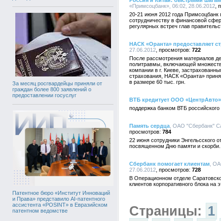
Россия и Китай: быстрыми шагами
«Примсоцбанк», 06:02, 28.06.2012
20-21 июня 2012 года Примсоцбанк 
сотрудничеству в финансовой сфер
регулярных встреч глав правительст
НАСК «Оранта» предоставляет с
27.06.2012
722
После рассмотрения материалов де
политравмы, включающей множеств
компании в г. Киеве, застрахованн
страхования, НАСК «Оранта» прин
в размере 60 тыс. грн.
За месяц росгвардейцы приняли от
граждан более 800 заявлений о
предоставлении госуслуг
ВТБ кредитует ООО «ЦентрАвто»
поддержка банком ВТБ российского
Память сердца
, ОАО "Сбербанк" С
784
22 июня сотрудники Энгельсского о
посвященном Дню памяти и скорби.
Сбербанк помогает клиентам
, ОА
27.06.2012
728
В Операционном отделе Саратовско
клиентов корпоративного блока на 
Патентное бюро «Институт Инноваций
и Права» представило AI-патентного
ассистента «POSINT» в Евразийском
Страницы:
1
патентном ведомстве