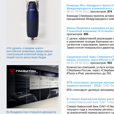
Команда Юго-Западного банка С
Международного олимпийского 
06:53, 28.06.2012
874
Команда Сбербанка приняла активн
празднованию Международного олим
Ирина Правкина назначена на до
Страховой компании «Согласие»
895
С целью эффективной реализации с
и укрепления позиции Компании на 
сегментов страхования, принято р
Заместителя генерального директор
«Не думать о каждом шаге»:
российские инженеры представили
электронный коленный модуль для
Среднерусский банк Сбербанка 
людей после ампутации бедра
можно оплатить через iPhone и iP
06:44, 28.06.2012
903
Количество компаний, услуги котор
Сбербанка России, через «Сберба
iPhone и iPad, увеличилось до 250.
ВТБ спонсирует деловую програ
машиностроении – 2012»
, ОАО Бан
ВТБ спонсирует деловую программ
В Северо-Кавказском банке рас
Северо-Кавказский банк ОАО "Сберб
Северо-Кавказский банк ОАО «Сбер
текущего года в экономику региона 
Во Владивостоке открылся демоцентр
за аналогичный период прошлого го