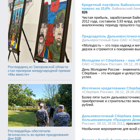
Кредитный портфель Байкальско
прирос на 10,6%
, Байкальский бан
826
Чистая прибыль, заработанная Бай
2012 года, составила 3,93 млрд. р
аналогичному периоду прошлого год
Председатель Дальневосточного
Дальневосточный банк ОАО «Сбербан
«Молодость – это пора надежд и ме
дерзок и стремится к покорению вы
Молодежи от Сбербанка – наш «Р
ОАО «Сбербанк России», 06:12, 28.
Росгвардеец из Запорожской области
День Молодежи России - знаменате
стал призером международной премии
Сбербанк – это молодая и целеуст
«Мы вместе»
успех.
Ипотечное кредитование Сбербан
«Сбербанк России», 06:12, 28.06.20
Более пяти тысяч дальневосточник
приобретение и строительство жиль
рублей.
Дальневосточный Сбербанк вмес
большекаменцев «Праздник Дом
России», 06:10, 28.06.2012
Необычное мероприятие для всей с
Росгвардейцы обеспечили
безопасность во время празднования
Дня ВДВ