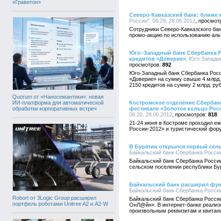
«Гравитон»
Северо-Кавказский банк: ближе 
России", 06:29, 28.06.2012
Сотрудники Северо-Кавказского ба
промо-акцию по использованию аль
Юго–Западный банк Сбербанка Р
кредитов «Доверие»
, Юго-Западны
892
Юго-Западный банк Сбербанка Росс
«Доверие» на сумму свыше 4 млрд.р
2150 кредитов на сумму 2 млрд. руб
Quorum от «Наносемантики»: новая
ИИ-платформа для автоматической
Костромское отделение Сбербан
обработки корпоративных встреч
фестивале «Золотое кольцо Рос
06:20, 28.06.2012
818
21-24 июня в Костроме проходил е
России-2012» и туристический ф
В Бурятии открылся первый сел
Байкальский банк Сбербанка России,
Байкальский банк Сбербанка Росс
сельском поселении республики Бу
Байкальский банк расширил фу
Байкальский банк Сбербанка России,
Robort от 3Logic Group расширил
Байкальский банк Сбербанка Росс
портфель роботами Unitree A2 и A2-W
ОнЛ@йн». В интернет-банке реализ
произвольным реквизитам и квитанц