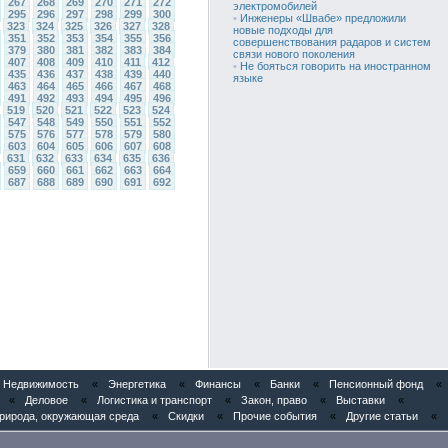
267
268
269
270
271
272
электромобилей
295
296
297
298
299
300
•
Инженеры «Швабе» предложили
323
324
325
326
327
328
новые подходы для
351
352
353
354
355
356
совершенствования радаров и систем
379
380
381
382
383
384
связи нового поколения
407
408
409
410
411
412
•
Не бояться говорить на иностранном
435
436
437
438
439
440
языке
463
464
465
466
467
468
491
492
493
494
495
496
519
520
521
522
523
524
547
548
549
550
551
552
575
576
577
578
579
580
603
604
605
606
607
608
631
632
633
634
635
636
659
660
661
662
663
664
687
688
689
690
691
692
Недвижимость
«
Энергетика
«
Финансы
«
Банки
«
Пенсионный фонд
«
«
Деловое
«
Логистика и транспорт
«
Закон, право
«
Выставки
«
рирода, окружающая среда
«
Скидки
«
Прочие события
«
Другие статьи
«