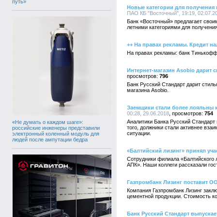
путь»
Новые категории для получения
ПАО КБ "Восточный", 19:19, 02.07.2
Банк «Восточный» предлагает свои
летними категориями для получени
++ На правах рекламы. Кредит н
На правах рекламы: банк Тинькофф
Интернет-магазин Asobio дарит 
796
Банк Русский Стандарт дарит стил
магазина Asobio.
Заемщики стали более лояльны к
00:28, 29.06.2018
754
Аналитики Банка Русский Стандарт 
«Не думать о каждом шаге»:
того, должники стали активнее вза
российские инженеры представили
ситуации.
электронный коленный модуль для
людей после ампутации бедра
«Балтийский лизинг» принял уч
Сотрудники филиала «Балтийского 
АПК». Наши коллеги рассказали го
Газпромбанк Лизинг поставит О
Компания Газпромбанк Лизинг заклю
цементной продукции. Стоимость ко
Банк Русский Стандарт выпускае