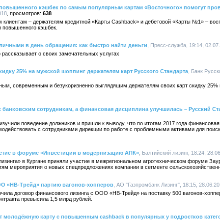
 повышенного кэшбек по самым популярным картам «Восточного» помогут пров
018
638
м клиентам – держателям кредитной «Карты Cashback» и дебетовой «Карты №1» – во
я повышенного кэшбек.
аличными в день обращения: как быстро найти деньги
, Пресс-служба, 19:14, 02.07
 рассказывает о своих замечательных услугах
скидку 25% на мужской шоппинг держателям карт Русского Стандарта
, Банк Русск
ьным, современным и безукоризненно выглядящим держателям своих карт скидку 25% 
 банковским сотрудникам, а финансовая дисциплина улучшилась – Русский Ст
изучили поведение должников и пришли к выводу, что по итогам 2017 года финансова
имодействовать с сотрудниками дирекции по работе с проблемными активами для поис
астие в форуме «Инвестиции в модернизацию АПК»
, Балтийский лизинг, 18:24, 28.0
лизинга» в Кургане приняли участие в межрегиональном агротехническом форуме За
стям мероприятия о новых спецпредложениях компании в сегменте сельскохозяйственн
ОО «НВ-Трейд» партию вагонов-хопперов
, АО "Газпромбанк Лизинг", 18:15, 28.06.2
чила договор финансового лизинга с ООО «НВ-Трейд» на поставку 500 вагонов-хоппе
нтракта превысила 1,5 млрд рублей.
т молодёжную карту с повышенным cashback в популярных у подростков катег