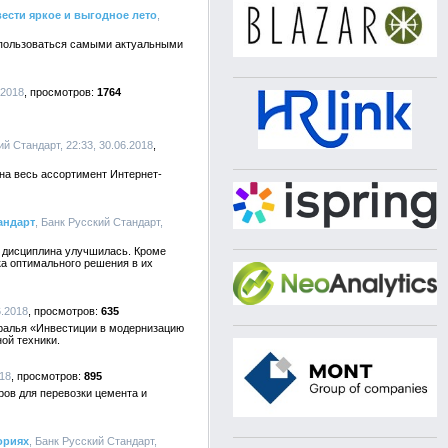
ести яркое и выгодное лето
,
спользоваться самыми актуальными
.2018
1764
ий Стандарт, 22:33, 30.06.2018
на весь ассортимент Интернет-
андарт
, Банк Русский Стандарт,
я дисциплина улучшилась. Кроме
ка оптимального решения в их
6.2018
635
уралья «Инвестиции в модернизацию
ой техники.
018
895
ров для перевозки цемента и
ориях
, Банк Русский Стандарт,