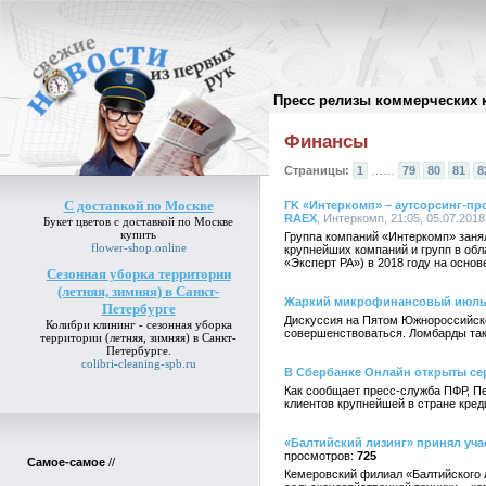
Пресс релизы коммерческих 
Архив пресс-релизов
//
Финансы
Страницы:
1
……
79
80
81
8
С доставкой по Москве
ГK «Интеркомп» – аутсорсинг-пр
RAEX
, Интеркомп, 21:05, 05.07.2018
Букет цветов
с доставкой по Москве
купить
Группа компаний «Интеркомп» занял
flower-shop.online
крупнейших компаний и групп в об
«Эксперт РА») в 2018 году на основ
Сезонная уборка территории
(летняя, зимняя) в Санкт-
Жаркий микрофинансовый июль 
Петербурге
Дискуссия на Пятом Южнороссийско
Колибри клининг -
сезонная уборка
совершенствоваться. Ломбарды так
территории (летняя, зимняя) в Санкт-
Петербурге
.
colibri-cleaning-spb.ru
В Сбербанке Онлайн открыты с
Как сообщает пресс-служба ПФР, П
клиентов крупнейшей в стране кред
«Балтийский лизинг» принял уча
725
Самое-самое
//
Кемеровский филиал «Балтийского 