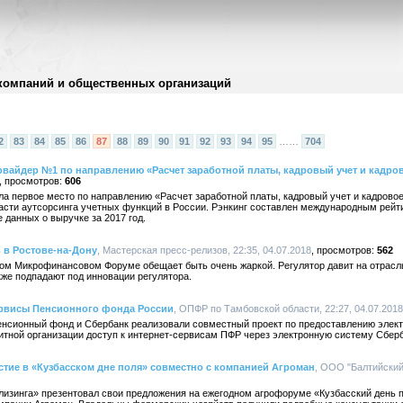
компаний и общественных организаций
2
83
84
85
86
87
88
89
90
91
92
93
94
95
……
704
овайдер №1 по направлению «Расчет заработной платы, кадровый учет и кадро
606
а первое место по направлению «Расчет заработной платы, кадровый учет и кадровое
ласти аутсорсинга учетных функций в России. Рэнкинг составлен международным рей
е данных о выручке за 2017 год.
в Ростове-на-Дону
, Мастерская пресс-релизов, 22:35, 04.07.2018
562
м Микрофинансовом Форуме обещает быть очень жаркой. Регулятор давит на отрасль
же подпадают под инновации регулятора.
ервисы Пенсионного фонда России
, ОПФР по Тамбовской области, 22:27, 04.07.2018
енсионный фонд и Сбербанк реализовали совместный проект по предоставлению элект
итной организации доступ к интернет-сервисам ПФР через электронную систему Сбер
стие в «Кузбасском дне поля» совместно с компанией Агроман
, ООО "Балтийский 
лизинга» презентовал свои предложения на ежегодном агрофоруме «Кузбасский день 