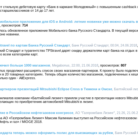
ет стильную дебетовую карту «Банк в кармане Молодежный» с повышенным cashback в
старшеклассников от 14 до 17 лет.
мобильное приложение для iOS и Android: летние новинки уже можно скачать в 
714
вилось обновленное приложение Мобильного банка Русского Стандарта. В текущей вер
оне новинки.
Stravel по картам Банка Русский Стандарт
, Банк Русский Стандарт, 00:04, 24.06.2018
кий Стандарт и турагентство TPStravel дарят скидку держателям карт банка на отдых 
о всем категориям карт.
ючил больше 1000 магазинов
, Megabonus, 22:00, 21.06.2018
807
nus продолжил расширять список своих магазинов-партнеров. К проекту было подключ
и в 20 товарных категориях. Теперь общее количество магазинов, подключенных к ке
лько один - AliExpress.
ртнером презентаций Mitsubishi Eclipse Cross в Тюмени и Омске
, Балтийский лиз
илиалов компании «Балтийский лизинг» приняли участие в презентации нового Mitsubis
елающих по приобретению автомобилей Mitsubishi в лизинг.
тие в Российском нефтегазовом конгрессе
, АО "Газпромбанк Лизинг", 21:26, 21.06.
ра АО «Газпромбанк Лизинг» Максим Калинкин выступил на Российском нефтегазовом к
ефть и газ» / MIOGE 2018.
андарта теперь можно оформить полис для выезжающих за рубеж
, Банк Русский 