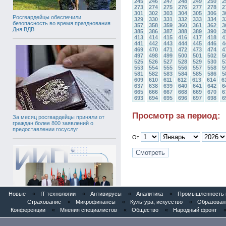
245
246
247
248
249
250
2
273
274
275
276
277
278
2
301
302
303
304
305
306
3
Росгвардейцы обеспечили
329
330
331
332
333
334
3
безопасность во время празднования
357
358
359
360
361
362
3
Дня ВДВ
385
386
387
388
389
390
3
413
414
415
416
417
418
4
441
442
443
444
445
446
4
469
470
471
472
473
474
4
497
498
499
500
501
502
5
525
526
527
528
529
530
5
553
554
555
556
557
558
5
581
582
583
584
585
586
5
609
610
611
612
613
614
6
637
638
639
640
641
642
6
665
666
667
668
669
670
6
693
694
695
696
697
698
6
Просмотр за период:
За месяц росгвардейцы приняли от
граждан более 800 заявлений о
предоставлении госуслуг
От
Новые
«
IT технологии
«
Антивирусы
«
Аналитика
«
Промышленность и
Страхование
«
Микрофинансы
«
Культура, искусство
«
Образован
Конференции
«
Мнения специалистов
«
Общество
«
Народный фронт