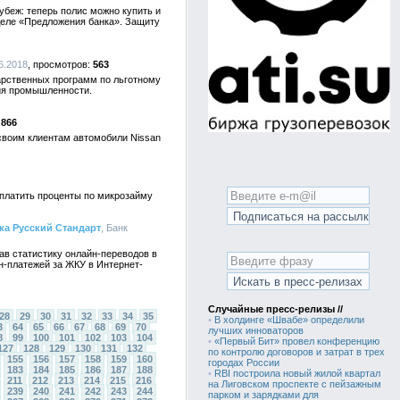
беж: теперь полис можно купить и
деле «Предложения банка». Защиту
6.2018
563
арственных программ по льготному
тия промышленности.
866
своим клиентам автомобили Nissan
 платить проценты по микрозайму
ка Русский Стандарт
, Банк
в статистику онлайн-переводов в
н-платежей за ЖКУ в Интернет-
Случайные пресс-релизы //
28
29
30
31
32
33
34
35
•
В холдинге «Швабе» определили
3
64
65
66
67
68
69
70
лучших инноваторов
8
99
100
101
102
103
104
•
«Первый Бит» провел конференцию
127
128
129
130
131
132
по контролю договоров и затрат в трех
155
156
157
158
159
160
городах России
183
184
185
186
187
188
•
RBI построила новый жилой квартал
211
212
213
214
215
216
на Лиговском проспекте с пейзажным
239
240
241
242
243
244
парком и зарядками для