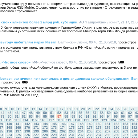
олучили еще одну возможность оформить страхование для туристов, выезжающих за ру
ии банка RSB Mobile. Оформление полиса доступно во вкладке «Страхование» в раз
ковского Страхования».
 своих клиентов более 2 млрд руб. субсидий
, АО "Газпромбанк Лизинг", 21:17, 21.0
уб. были переданы клиентам компании Газпромбанк Лизинг в рамках реализации госуд
ся активным участником всех основных госпрограмм Минпромторга РФ и Фонда разви
 выгоду любителям марки Nissan
, Балтийский лизинг, 00:48, 21.06.2018
а с официальным представительством бренда в РФ, «Балтийский лизинг» предлагает 
ым платежом.
К «Честное слово»
, МФК «Честное слово», 00:48, 21.06.2018
588
едной победы российской сборной по футболу дарит заемщикам возможность 3 дня не
Москве практически не изменилась в дистанционных каналах обслуживания Бан
869
еднюю сумму счета за жилищно-коммунальные услуги (ЖКУ) в Москве, проанализирова
уживания. В рамках исследования была сделана наиболее релевантная выборка онлай
 RSB Mobile за 2017 год.
8
9
10
11
12
13
14
15
16
17
18
19
20
21
22
23
24
25
26
27
44
45
46
47
48
49
50
51
52
53
54
55
56
57
58
59
60
61
62
6
79
80
81
82
83
84
85
86
87
88
89
90
91
92
93
94
95
96
97
9
11
112
113
114
115
116
117
118
119
120
121
122
123
124
125
126
39
140
141
142
143
144
145
146
147
148
149
150
151
152
153
154
67
168
169
170
171
172
173
174
175
176
177
178
179
180
181
182
95
196
197
198
199
200
201
202
203
204
205
206
207
208
209
210
23
224
225
226
227
228
229
230
231
232
233
234
235
236
237
238