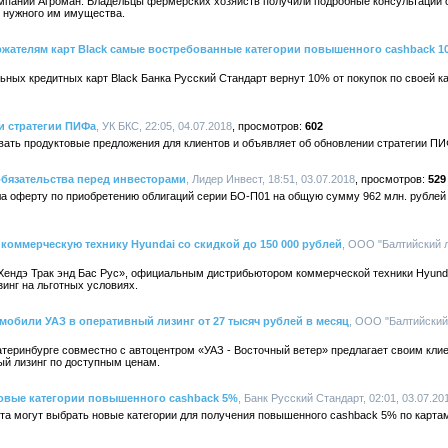
омпании Агроман. Владельцы фермерских хозяйств получили подробные консультации 
 нужного им имущества.
ржателям карт Black самые востребованные категории повышенного сashback 1
ных кредитных карт Black Банка Русский Стандарт вернут 10% от покупок по своей к
и стратегии ПИФа
, УК БКС, 22:05, 04.07.2018
602
ать продуктовые предложения для клиентов и объявляет об обновлении стратегии ПИ
бязательства перед инвесторами
, Лидер Инвест, 18:51, 03.07.2018
529
а оферту по приобретению облигаций серии БО-П01 на общую сумму 962 млн. рублей
коммерческую технику Hyundai со скидкой до 150 000 рублей
, ООО "Балтийский ли
Хендэ Трак энд Бас Рус», официальным дистрибьютором коммерческой техники Hyunda
инг на льготных условиях.
обили УАЗ в оперативный лизинг от 27 тысяч рублей в месяц
, ООО "Балтийский 
атеринбурге совместно с автоцентром «УАЗ - Восточный ветер» предлагает своим кл
ый лизинг по доступным ценам.
новые категории повышенного сashback 5%
, Банк Русский Стандарт, 02:01, 03.07.20
рта могут выбрать новые категории для получения повышенного cashback 5% по карта