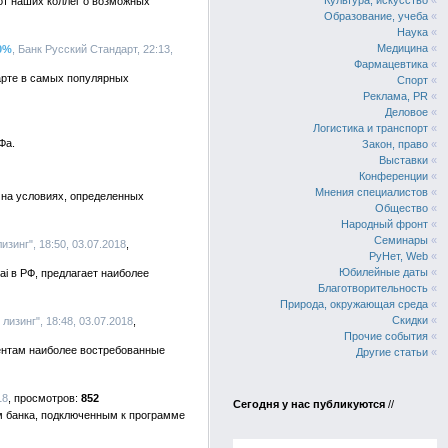
Культура, искусство
«
от наших коллег о возможных
Образование, учеба
«
Наука
«
Медицина
«
0%
, Банк Русский Стандарт, 22:13,
Фармацевтика
«
арте в самых популярных
Спорт
«
Реклама, PR
«
Деловое
«
Логистика и транспорт
«
Фа.
Закон, право
«
Выставки
«
Конференции
«
Мнения специалистов
«
 на условиях, определенных
Общество
«
Народный фронт
«
Семинары
«
зинг", 18:50, 03.07.2018
РуНет, Web
«
Юбилейные даты
«
i в РФ, предлагает наиболее
Благотворительность
«
Природа, окружающая среда
«
Скидки
«
лизинг", 18:48, 03.07.2018
Прочие события
«
иентам наиболее востребованные
Другие статьи
«
18
852
Сегодня у нас публикуются
//
м банка, подключенным к программе