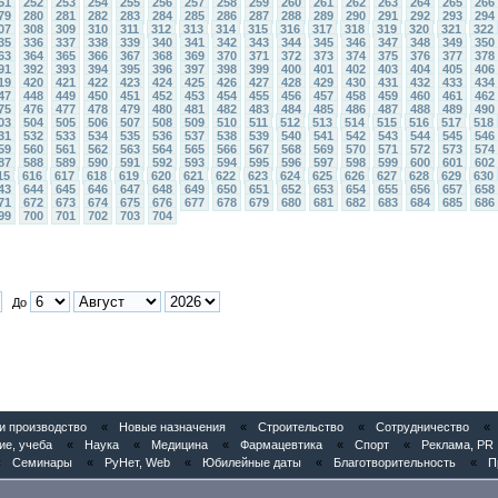
51
252
253
254
255
256
257
258
259
260
261
262
263
264
265
266
79
280
281
282
283
284
285
286
287
288
289
290
291
292
293
294
07
308
309
310
311
312
313
314
315
316
317
318
319
320
321
322
35
336
337
338
339
340
341
342
343
344
345
346
347
348
349
350
63
364
365
366
367
368
369
370
371
372
373
374
375
376
377
378
91
392
393
394
395
396
397
398
399
400
401
402
403
404
405
406
19
420
421
422
423
424
425
426
427
428
429
430
431
432
433
434
47
448
449
450
451
452
453
454
455
456
457
458
459
460
461
462
75
476
477
478
479
480
481
482
483
484
485
486
487
488
489
490
03
504
505
506
507
508
509
510
511
512
513
514
515
516
517
518
31
532
533
534
535
536
537
538
539
540
541
542
543
544
545
546
59
560
561
562
563
564
565
566
567
568
569
570
571
572
573
574
87
588
589
590
591
592
593
594
595
596
597
598
599
600
601
602
15
616
617
618
619
620
621
622
623
624
625
626
627
628
629
630
43
644
645
646
647
648
649
650
651
652
653
654
655
656
657
658
71
672
673
674
675
676
677
678
679
680
681
682
683
684
685
686
99
700
701
702
703
704
До
 производство
«
Новые назначения
«
Строительство
«
Сотрудничество
«
ие, учеба
«
Наука
«
Медицина
«
Фармацевтика
«
Спорт
«
Реклама, PR
«
Семинары
«
РуНет, Web
«
Юбилейные даты
«
Благотворительность
«
П