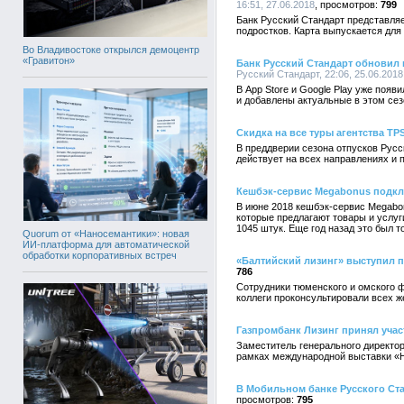
16:51, 27.06.2018
799
Банк Русский Стандарт представля
подростков. Карта выпускается для 
Во Владивостоке открылся демоцентр
«Гравитон»
Банк Русский Стандарт обновил 
Русский Стандарт, 22:06, 25.06.2018
В App Store и Google Play уже поя
и добавлены актуальные в этом сез
Скидка на все туры агентства TP
В преддверии сезона отпусков Русс
действует на всех направлениях и п
Кешбэк-сервис Megabonus подкл
В июне 2018 кешбэк-сервис Megabo
которые предлагают товары и услуг
1045 штук. Еще год назад это был то
Quorum от «Наносемантики»: новая
ИИ-платформа для автоматической
обработки корпоративных встреч
«Балтийский лизинг» выступил па
786
Сотрудники тюменского и омского ф
коллеги проконсультировали всех ж
Газпромбанк Лизинг принял учас
Заместитель генерального директо
рамках международной выставки «Н
В Мобильном банке Русского Ст
795