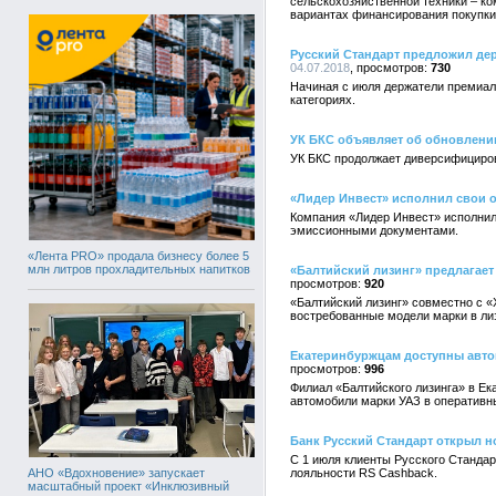
сельскохозяйственной техники – к
вариантах финансирования покупки
Русский Стандарт предложил де
04.07.2018
730
Начиная с июля держатели премиаль
категориях.
УК БКС объявляет об обновлени
УК БКС продолжает диверсифициров
«Лидер Инвест» исполнил свои о
Компания «Лидер Инвест» исполнил
эмиссионными документами.
«Лента PRO» продала бизнесу более 5
млн литров прохладительных напитков
«Балтийский лизинг» предлагает 
920
«Балтийский лизинг» совместно с «
востребованные модели марки в лиз
Екатеринбуржцам доступны автом
996
Филиал «Балтийского лизинга» в Ек
автомобили марки УАЗ в оперативн
Банк Русский Стандарт открыл 
С 1 июля клиенты Русского Станда
АНО «Вдохновение» запускает
лояльности RS Cashback.
масштабный проект «Инклюзивный