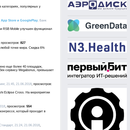
 категориях, популярных у
App Store и GooglePlay
, Банк
сии RSB Mobile улучшен функционал
827
в любой точке мира. Скидка 6%
ено еще более 40 площадок,
шбек-сервису Megabonus, превышает
инг, 21:45, 21.06.2018
hi Eclipse Cross. На мероприятии
2018
554
онгрессе, который проходит в
Стандарт, 21:24, 21.06.2018