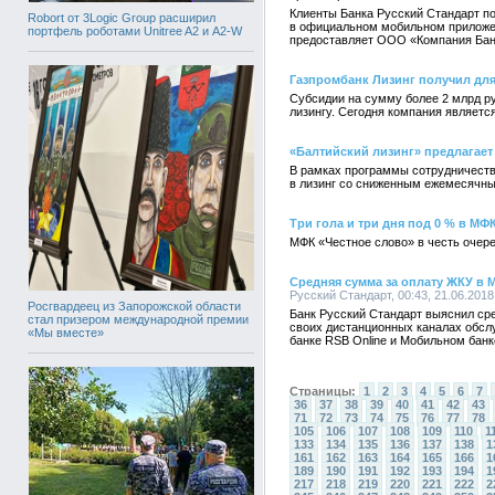
Клиенты Банка Русский Стандарт п
Robort от 3Logic Group расширил
в официальном мобильном приложен
портфель роботами Unitree A2 и A2-W
предоставляет ООО «Компания Бан
Газпромбанк Лизинг получил для
Субсидии на сумму более 2 млрд р
лизингу. Сегодня компания являет
«Балтийский лизинг» предлагает
В рамках программы сотрудничеств
в лизинг со сниженным ежемесячн
Три гола и три дня под 0 % в МФ
МФК «Честное слово» в честь очер
Средняя сумма за оплату ЖКУ в 
Русский Стандарт, 00:43, 21.06.2018
Росгвардеец из Запорожской области
Банк Русский Стандарт выяснил ср
стал призером международной премии
своих дистанционных каналах обсл
«Мы вместе»
банке RSB Online и Мобильном банке
Страницы:
1
2
3
4
5
6
7
36
37
38
39
40
41
42
43
71
72
73
74
75
76
77
78
105
106
107
108
109
110
1
133
134
135
136
137
138
1
161
162
163
164
165
166
1
189
190
191
192
193
194
1
217
218
219
220
221
222
2