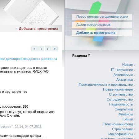
Пресс релизы сегодняшнего дня
Архив пресс-релизов
»
Добавить пресс-релиз
Добавить пресс-релиз
«
‹
›
»
Разделы
//
вое делопроизводство» рэнкинга
Новые
«
 делопроизводство» в списке
IT технологии
«
тинговым агентством RAEX (АО
Антивирусы
«
Аналитика
«
Промышленность и производство
«
Новые назначения
«
 и заставляет ее
Строительство
«
Сотрудничество
«
Недвижимость
«
880
Энергетика
«
ронных услуг, который открыл для
Финансы
«
банк Онлайн.
Банки
«
Пенсионный фонд
«
лизинг", 22:14, 04.07.2018
Страхование
«
Микрофинансы
«
поля» на площадке дилера