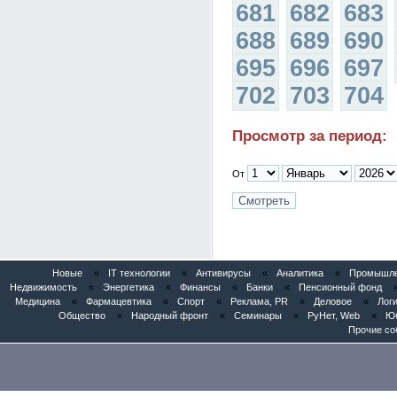
681
682
683
688
689
690
695
696
697
702
703
704
Просмотр за период:
От
Новые
«
IT технологии
«
Антивирусы
«
Аналитика
«
Промышлен
Недвижимость
«
Энергетика
«
Финансы
«
Банки
«
Пенсионный фонд
Медицина
«
Фармацевтика
«
Спорт
«
Реклама, PR
«
Деловое
«
Логи
Общество
«
Народный фронт
«
Семинары
«
РуНет, Web
«
Юб
Прочие со