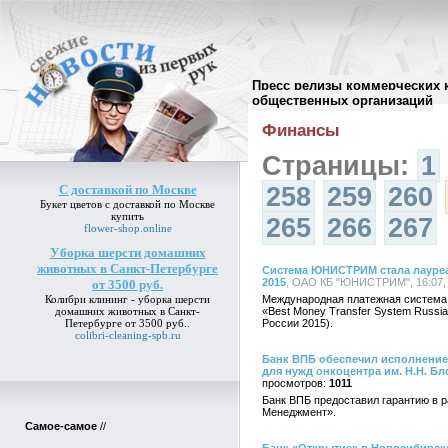
Пресс релизы коммерческих 
Архив пресс-релизов
//
общественных организаций
Финансы
Страницы:
1
С доставкой по Москве
258
259
260
Букет цветов
с доставкой по Москве
купить
265
266
267
flower-shop.online
Уборка шерсти домашних
животных в Санкт-Петербурге
Система ЮНИСТРИМ стала лауреат
2015
, ОАО КБ "ЮНИСТРИМ", 16:07, 
от 3500 руб.
Колибри клининг -
уборка шерсти
Международная платежная систем
домашних животных в Санкт-
«Best Money Transfer System Russi
Петербурге от 3500 руб.
.
России 2015).
colibri-cleaning-spb.ru
Банк ВПБ обеспечил исполнение 
для нужд онкоцентра им. Н.Н. Бл
1011
Банк ВПБ предоставил гарантию в р
Менеджмент».
Самое-самое
//