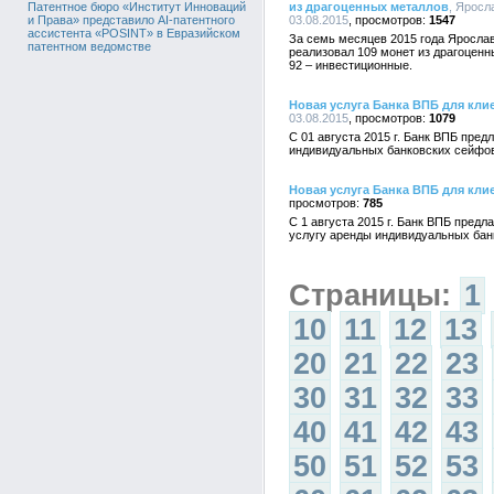
из драгоценных металлов
, Яросл
Патентное бюро «Институт Инноваций
03.08.2015
1547
и Права» представило AI-патентного
ассистента «POSINT» в Евразийском
За семь месяцев 2015 года Яросл
патентном ведомстве
реализовал 109 монет из драгоценн
92 – инвестиционные.
Новая услуга Банка ВПБ для клие
03.08.2015
1079
С 01 августа 2015 г. Банк ВПБ пред
индивидуальных банковских сейфо
Новая услуга Банка ВПБ для кли
785
С 1 августа 2015 г. Банк ВПБ пред
услугу аренды индивидуальных бан
Страницы:
1
10
11
12
13
20
21
22
23
30
31
32
33
40
41
42
43
50
51
52
53