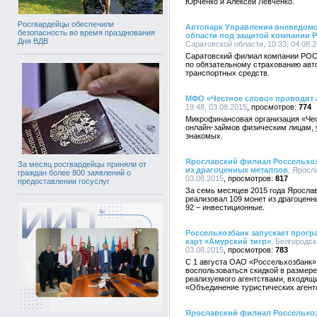
Юрченко и Алексей Левченко.
Росгвардейцы обеспечили
Автопарк Управления вневедомс
безопасность во время празднования
области под защитой компании
Дня ВДВ
Саратовской области, 10:33, 04.08.
Саратовский филиал компании РОС
по обязательному страхованию авт
транспортных средств.
МФО «Честное слово» проводит 
19:48, 03.08.2015
774
Микрофинансовая организация «Че
онлайн-займов физическим лицам, 
знакомых.
Ярославский филиал Россельхоз
За месяц росгвардейцы приняли от
из драгоценных металлов
, Яросл
граждан более 800 заявлений о
03.08.2015
817
предоставлении госуслуг
За семь месяцев 2015 года Яросл
реализовал 109 монет из драгоценн
92 – инвестиционные.
Россельхозбанк запускает прогр
карт «Амурский тигр»
, Белгородс
03.08.2015
783
С 1 августа ОАО «Россельхозбанк»
воспользоваться скидкой в размере
реализуемого агентствами, входящ
«Объединение туристических агент
Ярославский филиал Россельхоз