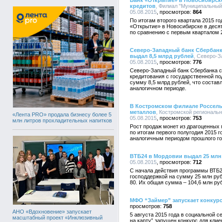
Банк «Открытие» в Новосибирск
кредитов
, Филиал "Муниципальный
05.08.2015
864
По итогам второго квартала 2015 г
«Открытие» в Новосибирске в деся
по сравнению с первым кварталом 2
Северо-Западный банк Сбербанк
выдал 8,5 млрд рублей
, Северо-З
05.08.2015
776
Северо-Западный банк Сбербанка с
кредитования с государственной по
сумму 8,5 млрд рублей, что состав
аналогичном периоде.
В Костромском филиале Россель
металлов
, Костромской региональ
«Лента PRO» продала бизнесу более 5
05.08.2015
753
млн литров прохладительных напитков
Рост продаж монет из драгоценных
по итогам первого полугодия 2015 
аналогичным периодом прошлого го
ВТБ24 в Мордовии выдал 25 млн
05.08.2015
712
С начала действия программы ВТБ2
господдержкой на сумму 25 млн руб
80. Их общая сумма – 104,6 млн ру
МФО “Займер” запускает конкур
758
АНО «Вдохновение» запускает
5 августа 2015 года в социальной с
масштабный проект «Инклюзивный
на карту” запущен конкурс для кли