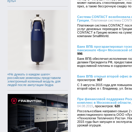
путь»
может написать стихотворение, по
приз, а также бессрочную скидку по
Система CONTACT возобновила о
Греции
, Платежная система CONTAC
Платежная система CONTACT после
услуг денежных переводов в Греции
CONTACT в Грецию можно на сумму 
компании SmallWorld.
Банк ВПБ прогарантировал госк
пансионате «Бор» Московской о
996
Банк ВПБ обеспечил исполнение гос
делами Президента РФ, предостави
водосливной плотины в оздоровите
«Не думать о каждом шаге»:
Банк ВПБ открыл второй офис 
российские инженеры представили
907
электронный коленный модуль для
людей после ампутации бедра
С 3 августа 2015 года для повышен
второй офис в г. Владимир, ул. Без
При финансовой поддержке Рос
комплекс в Московской области
04.08.2015
620
Россельхозбанк направил свыше 2 
инвестиционного проекта ООО «Лух
«Технологии Тепличного Роста». Но
2015 года был запущен в эксплуата
урожай огурцов.