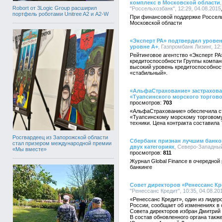
комплекс в Московской области
Robort от 3Logic Group расширил
"Россельхозбанк", 12:29, 04.08.2015
портфель роботами Unitree A2 и A2-W
При финансовой поддержке Россель
Московской области
«Эксперт РА» подтвердил урове
уровне А+
, Газпромбанк Лизинг, 12:
Рейтинговое агентство «Эксперт РА
кредитоспособности Группы компан
высокий уровень кредитоспособност
«стабильный».
«АльфаСтрахование» застрахова
«Туапсинского морского торгово
703
«АльфаСтрахование» обеспечила с
«Туапсинскому морскому торговому
техники. Цена контракта составила 
Росгвардеец из Запорожской области
Сбербанк признан лучшим банком
стал призером международной премии
двух категориях
, Северо-Западный
«Мы вместе»
811
Журнал Global Finance в очередной
банкинге
Совет директоров «Ренессанс Кр
"Ренессанс Кредит", 10:35, 04.08.20
«Ренессанс Кредит», один из лидер
России, сообщает об изменениях в 
Совета директоров избран Дмитрий
В состав обновленного органа такж