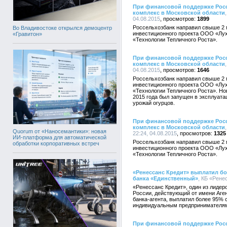
При финансовой поддержке Рос
комплекс в Московской области
04.08.2015
1899
Россельхозбанк направил свыше 2 
Во Владивостоке открылся демоцентр
инвестиционного проекта ООО «Лух
«Гравитон»
«Технологии Тепличного Роста».
При финансовой поддержке Рос
комплекс в Московской области
04.08.2015
1646
Россельхозбанк направил свыше 2 
инвестиционного проекта ООО «Лух
«Технологии Тепличного Роста». Но
2015 года был запущен в эксплуата
урожай огурцов.
При финансовой поддержке Рос
комплекс в Московской области
Quorum от «Наносемантики»: новая
22:24, 04.08.2015
1325
ИИ-платформа для автоматической
Россельхозбанк направил свыше 2 
обработки корпоративных встреч
инвестиционного проекта ООО «Лух
«Технологии Тепличного Роста».
«Ренессанс Кредит» выплатил б
банка «Единственный»
, КБ «Рене
«Ренессанс Кредит», один из лидер
России, действующий от имени Аген
банка-агента, выплатил более 95% 
индивидуальным предпринимател
При финансовой поддержке Рос