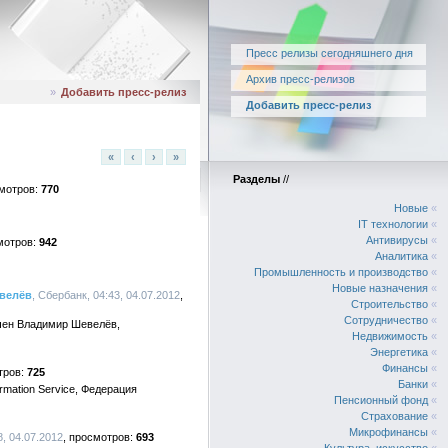
Пресс релизы сегодняшнего дня
Архив пресс-релизов
»
Добавить пресс-релиз
Добавить пресс-релиз
«
‹
›
»
Разделы
//
770
Новые
«
IT технологии
«
Антивирусы
«
942
Аналитика
«
Промышленность и производство
«
Новые назначения
«
евелёв
, Сбербанк, 04:43, 04.07.2012
Строительство
«
Сотрудничество
«
ачен Владимир Шевелёв,
Недвижимость
«
Энергетика
«
Финансы
«
725
Банки
«
rmation Service, Федерация
Пенсионный фонд
«
Страхование
«
Микрофинансы
«
, 04.07.2012
693