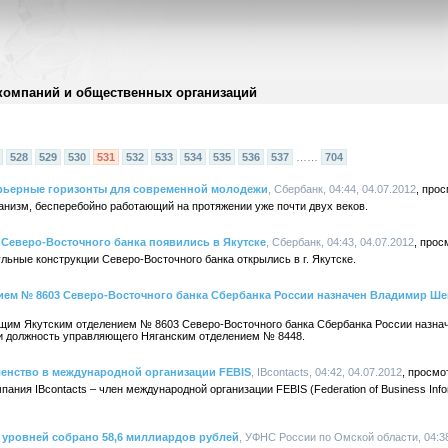
компаний и общественных организаций
528
529
530
531
532
533
534
535
536
537
……
704
рьерные горизонты для современной молодежи
, Сбербанк, 04:44, 04.07.2012
анизм, бесперебойно работающий на протяжении уже почти двух веков.
Северо-Восточного банка появились в Якутске
, Сбербанк, 04:43, 04.07.2012
дульные конструкции Северо-Восточного банка открылись в г. Якутске.
ем № 8603 Северо-Восточного банка Сбербанка России назначен Владимир Ш
ляющим Якутским отделением № 8603 Северо-Восточного банка Сбербанка России назн
и должность управляющего Няганским отделением № 8448.
ленство в международной организации FEBIS
, IBcontacts, 04:42, 04.07.2012
мпания IBcontacts – член международной организации FEBIS (Federation of Business Info
 уровней собрано 58,6 миллиардов рублей
, УФНС России по Омской области, 04:38