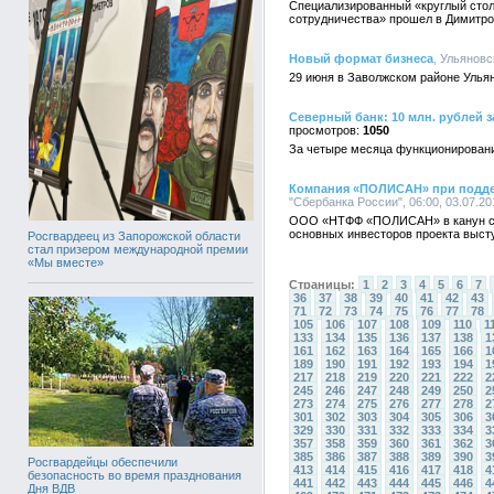
Специализированный «круглый стол
сотрудничества» прошел в Димитро
Новый формат бизнеса
, Ульянов
29 июня в Заволжском районе Улья
Северный банк: 10 млн. рублей 
1050
За четыре месяца функционировани
Компания «ПОЛИСАН» при поддер
"Сбербанка России", 06:00, 03.07.20
ООО «НТФФ «ПОЛИСАН» в канун свое
основных инвесторов проекта выст
Росгвардеец из Запорожской области
стал призером международной премии
«Мы вместе»
Страницы:
1
2
3
4
5
6
7
36
37
38
39
40
41
42
43
71
72
73
74
75
76
77
78
105
106
107
108
109
110
1
133
134
135
136
137
138
1
161
162
163
164
165
166
1
189
190
191
192
193
194
1
217
218
219
220
221
222
2
245
246
247
248
249
250
2
273
274
275
276
277
278
2
301
302
303
304
305
306
3
329
330
331
332
333
334
3
357
358
359
360
361
362
3
385
386
387
388
389
390
3
Росгвардейцы обеспечили
413
414
415
416
417
418
4
безопасность во время празднования
441
442
443
444
445
446
4
Дня ВДВ