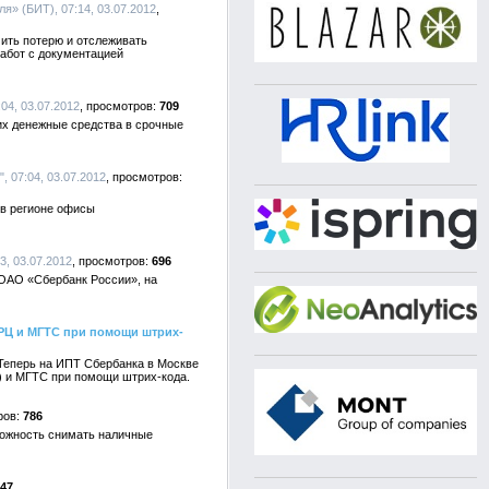
ля» (БИТ), 07:14, 03.07.2012
ить потерю и отслеживать
абот с документацией
04, 03.07.2012
709
х денежные средства в срочные
 07:04, 03.07.2012
 в регионе офисы
3, 03.07.2012
696
 ОАО «Сбербанк России», на
РЦ и МГТС при помощи штрих-
Теперь на ИПТ Сбербанка в Москве
) и МГТС при помощи штрих-кода.
786
зможность снимать наличные
47