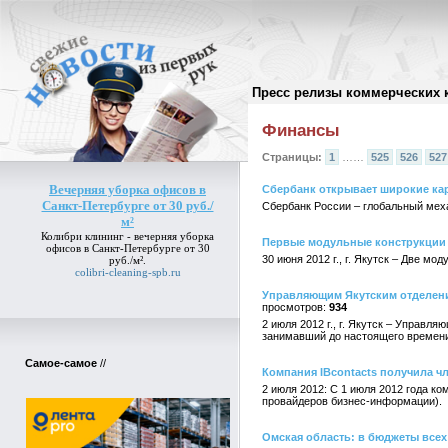
Пресс релизы коммерческих 
Архив пресс-релизов
//
Финансы
Страницы:
1
……
525
526
527
Вечерняя уборка офисов в
Сбербанк открывает широкие ка
Санкт-Петербурге от 30 руб./
Сбербанк России – глобальный мех
м²
Колибри клининг -
вечерняя уборка
Первые модульные конструкции 
офисов в Санкт-Петербурге от 30
30 июня 2012 г., г. Якутск – Две мо
руб./м²
.
colibri-cleaning-spb.ru
Управляющим Якутским отделени
934
2 июля 2012 г., г. Якутск – Управ
занимавший до настоящего времен
Самое-самое
//
Компания IBcontacts получила ч
2 июля 2012: С 1 июля 2012 года ко
провайдеров бизнес-информации).
Омская область: в бюджеты всех