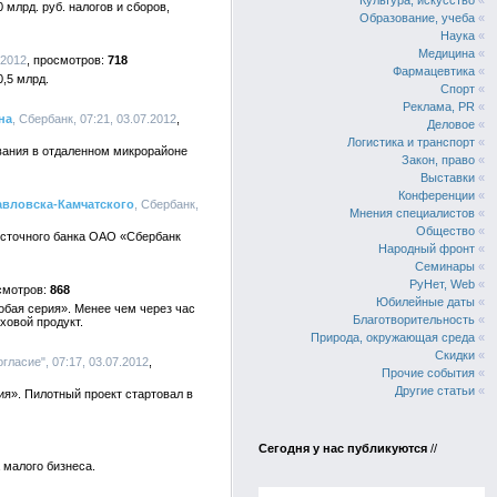
Культура, искусство
«
млрд. руб. налогов и сборов,
Образование, учеба
«
Наука
«
Медицина
«
.2012
718
Фармацевтика
«
,5 млрд.
Спорт
«
Реклама, PR
«
на
, Сбербанк, 07:21, 03.07.2012
Деловое
«
Логистика и транспорт
«
ивания в отдаленном микрорайоне
Закон, право
«
Выставки
«
Конференции
«
авловска-Камчатского
, Сбербанк,
Мнения специалистов
«
Общество
«
осточного банка ОАО «Сбербанк
Народный фронт
«
Семинары
«
РуНет, Web
«
868
Юбилейные даты
«
бая серия». Менее чем через час
Благотворительность
«
ховой продукт.
Природа, окружающая среда
«
Скидки
«
гласие", 07:17, 03.07.2012
Прочие события
«
Другие статьи
«
я». Пилотный проект стартовал в
Сегодня у нас публикуются
//
 малого бизнеса.