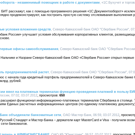
ооборота - незаменимый помощник в работе с документами
, «1С:Бухучет и торгов
БИТ расскажут, как с помощью программного решения «1С:Документооборот» исключ
глядно продемонстрируют, как построить простую систему отслеживания выполнения р
ные условия вложения средств
, Северо-Кавказский банк ОАО "Сбербанк России", 07:
банк России» улучшает условия обслуживания корпоративных клиентов, размещающи
снове.
л первые офисы самообслуживания
, Северо-Кавказский банк ОАО "Сбербанк России",
 Нальчике и Назрани Северо-Кавказский банк ОАО «Сбербанк России» открыл первые
ель предпринимателей растет
, Северо-Кавказский банк ОАО "Сбербанк России", 07:0
рос с начала года кредитный портфель предпринимателей в Северо-Кавказском банке
млрд. рублей.
сии ввел на платежных терминалах функцию проведения платежей в пользу ЕИ
оссии, 07:02, 03.07.2012
650
 расширил функционал информационно-платежных терминалов Сбербанка в столице. 
циям Единых расчетных информационных центров (по единому платежному документу
-Банк объединили банкоматные сети
, ОАО Мастер-Банк, 06:59, 03.07.2012
 Русский Стандарт и Мастер-Банка – держатели карт MasterCard и Visa - получили во
 сети банкоматов.
M теперь в АРМБИЗНЕСБАНКЕ
, ОАО КБ "Юнистрим", 06:57, 03.07.2012
7