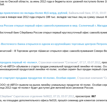
 по Омской области, за июнь 2012 года в бюджеты всех уровней поступило более 10 
бой.
ода привлечено во вклады более 40,5 млрд. рублей
, Байкальский банк, 07:21, 03.07
сии в январе-мае 2012 года открыто 188 тыс. вкладов частных лиц на сумму свыше 40
ка России открыл первый офис самообслуживания в мкр. Солнечный г. Магада
ро-Восточный банк Сбербанка России открыл первый круглосуточный офис самообслуж
Восточного банка открылся в одном из крупнейших торговых центров Петроп
к-Камчатский – В Торговом центре «Шамса» открылся офис самообслуживания Северо-В
 продала первый «ё -полис»
, Страховая компания "Согласие", 07:17, 03.07.2012
 «ё-АВТО» объявили о старте продаж уникальной продуктовой линейки «ё-полис. Осо
инновационной продуктовой линейки «ё-полис. особая серия» был продан первый стра
» стартуют продажи продуктов «ё-полис. Особая серия»
, Страховая компания "Со
ОО «ё-АВТО» вывели на рынок линейку уникальных продуктов «ё-полис. Особая сери
нца 2012 года «ё-полис» будет доступен для жителей всех регионов России.
"Сбербанк" Саратовское отделение №8622, 07:15, 03.07.2012
867
а, на площадке дополнительного офиса №019, прошёл семинар для клиентов сегмента