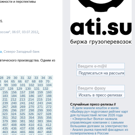
ожности и перспективы
5.
ссии", 06:07, 03.07.2012
а
, Северо-Западный банк
тического производства. Одним из
28
29
30
31
32
33
34
35
3
64
65
66
67
68
69
70
8
99
100
101
102
103
104
127
128
129
130
131
132
155
156
157
158
159
160
183
184
185
186
187
188
211
212
213
214
215
216
239
240
241
242
243
244
Случайные пресс-релизы //
267
268
269
270
271
272
•
В дали манили кешбэк и мили.
295
296
297
298
299
300
«Выберу.ру» подготовил рейтинг карт
323
324
325
326
327
328
для путешествий летом 2026 года
351
352
353
354
355
356
•
«Энергосбыт Волга» назвала
379
380
381
382
383
384
управляющие компании с самыми
407
408
409
410
411
412
большими долгами за электричество
435
436
437
438
439
440
•
Анализ рынка панелей фасадных из
463
464
465
466
467
468
полипропилена в России