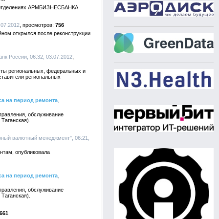
в отделениях АРМБИЗНЕСБАНКА.
.07.2012
756
йном открылся после реконструкции
к России, 06:32, 03.07.2012
сты региональных, федеральных и
дставители региональных
а на период ремонта
,
правления, обслуживание
 Таганская).
ный валютный менеджмент", 06:21,
нтам, опубликовала
а на период ремонта
,
правления, обслуживание
 Таганская).
661