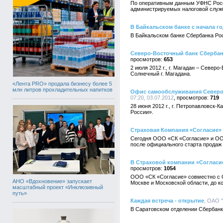
По оперативным данным УФНС России
администрируемых налоговой служ
В Байкальском банке с начала г
В Байкальском банке Сбербанка Рос
Северо-Восточный банк Сбербан
653
2 июля 2012 г., г. Магадан – Севе
Солнечный г. Магадана.
«Лента PRO» продала бизнесу более 5
млн литров прохладительных напитков
Офис самообслуживания Северо-
07:20, 03.07.2012
719
28 июня 2012 г., г. Петропавловс
России».
Страховая Компания «Согласие»
Сегодня ООО «СК «Согласие» и ООО
после официального старта продаж 
В Страховой компании «Согласие
1054
ООО «СК «Согласие» совместно с О
АНО «Вдохновение» запускает
Москве и Московской области, до ко
масштабный проект «Инклюзивный
путь»
Каждая встреча - открытие
, ОАО 
В Саратовском отделении Сбербанк