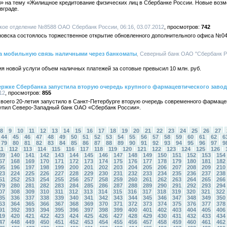
» на тему «Жилищное кредитование физических лиц в Сбербанке России. Новые возм
вграде.
ское отделение №8588 ОАО Сбербанк России, 06:16, 03.07.2012
742
новска состоялось торжественное открытие обновленного дополнительного офиса №04
за мобильную связь наличными через банкоматы
, Северный банк ОАО "Сбербанк Ро
я новой услуги объем наличных платежей за сотовые превысил 10 млн. руб.
жке Сбербанка запустила вторую очередь крупного фармацевтического завод
12
855
го 20-летия запустило в Санкт-Петербурге вторую очередь современного фармацев
упил Северо-Западный банк ОАО «Сбербанк России».
8
9
10
11
12
13
14
15
16
17
18
19
20
21
22
23
24
25
26
27
44
45
46
47
48
49
50
51
52
53
54
55
56
57
58
59
60
61
62
6
79
80
81
82
83
84
85
86
87
88
89
90
91
92
93
94
95
96
97
9
11
112
113
114
115
116
117
118
119
120
121
122
123
124
125
126
39
140
141
142
143
144
145
146
147
148
149
150
151
152
153
154
67
168
169
170
171
172
173
174
175
176
177
178
179
180
181
182
95
196
197
198
199
200
201
202
203
204
205
206
207
208
209
210
23
224
225
226
227
228
229
230
231
232
233
234
235
236
237
238
51
252
253
254
255
256
257
258
259
260
261
262
263
264
265
266
79
280
281
282
283
284
285
286
287
288
289
290
291
292
293
294
07
308
309
310
311
312
313
314
315
316
317
318
319
320
321
322
35
336
337
338
339
340
341
342
343
344
345
346
347
348
349
350
63
364
365
366
367
368
369
370
371
372
373
374
375
376
377
378
91
392
393
394
395
396
397
398
399
400
401
402
403
404
405
406
19
420
421
422
423
424
425
426
427
428
429
430
431
432
433
434
47
448
449
450
451
452
453
454
455
456
457
458
459
460
461
462