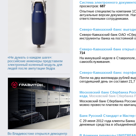
Система электронного документ
687
Опытные специалисты компании 1С 
актуальные версии документов. На
ответственными сотрудниками.
Северо-Кавказский банк: выгод
Северо-Кавказский банк ОАО «Сбер
инструменты банка на постоянной о
Северо-Кавказский банк откры
714
«Не думать о каждом шаге»:
На минувшей неделе в Ставрополе,
российские инженеры представили
самообслуживания.
электронный коленный модуль для
людей после ампутации бедра
Северо-Кавказский банк: портф
Почти на два миллиарда рублей вы
сегодняшний день он составил 21,7 
Московский банк Сбербанка Рос
кода
, Московский банк Сбербанка Р
Московский банк Сбербанка России
можно провести платежи по квитан
Банк Русский Стандарт и Мастер
С 29 июня 2012 года клиенты Банка
денежные средства в объединённой
Во Владивостоке открылся демоцентр
В Армении переводы UNISTREA