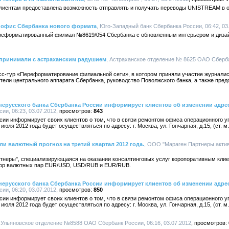
 клиентам предоставлена возможность отправлять и получать переводы UNISTREAM 
 офис Сбербанка нового формата
, Юго-Западный банк Сбербанка России, 06:42, 03
 Переформатированный филиал №8619/054 Сбербанка с обновленным интерьером и диза
принимали с астраханским радушием
, Астраханское отделение № 8625 ОАО Сбербан
сс-тур «Переформатирование филиальной сети», в котором приняли участие журнали
ели центрального аппарата Сбербанка, руководство Поволжского банка, а также пре
ерусского банка Сбербанка России информирует клиентов об изменении адрес
ии, 06:23, 03.07.2012
843
сии информирует своих клиентов о том, что в связи ремонтом офиса операционного у
юля 2012 года будет осуществляться по адресу: г. Москва, ул. Гончарная, д.15, (ст. м.
и валютный прогноз на третий квартал 2012 года.
, ООО "Мараген Партнеры актив
тнеры", специализирующаяся на оказании консалтинговых услуг коропоративным клие
зор валютных пар EUR/USD, USD/RUB и EUR/RUB.
ерусского банка Сбербанка России информирует клиентов об изменении адрес
ии, 06:20, 03.07.2012
850
сии информирует своих клиентов о том, что в связи ремонтом офиса операционного у
юля 2012 года будет осуществляться по адресу: г. Москва, ул. Гончарная, д.15, (ст. м.
, Ульяновское отделение №8588 ОАО Сбербанк России, 06:16, 03.07.2012