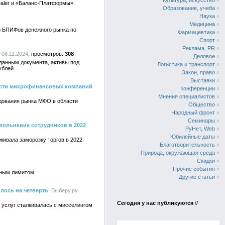
Культура, искусство
«
ealer и «Баланс-Платформы»
Образование, учеба
«
Наука
«
Медицина
«
 БПИФов денежного рынка по
Фармацевтика
«
Спорт
«
Реклама, PR
«
 08.11.2024
308
Деловое
«
данным документа, активы под
Логистика и транспорт
«
ублей.
Закон, право
«
Выставки
«
тости микрофинансовых компаний
Конференции
«
Мнения специалистов
«
едования рынка МФО в области
Общество
«
Народный фронт
«
Семинары
«
вольнение сотрудников в 2022
РуНет, Web
«
Юбилейные даты
«
живала заморозку торгов в 2022
Благотворительность
«
Природа, окружающая среда
«
Скидки
«
Прочие события
«
тным лимитом.
Другие статьи
«
лось на четверть
, Выберу.ру,
Сегодня у нас публикуются
//
 услуг сталкивалась с мисселингом