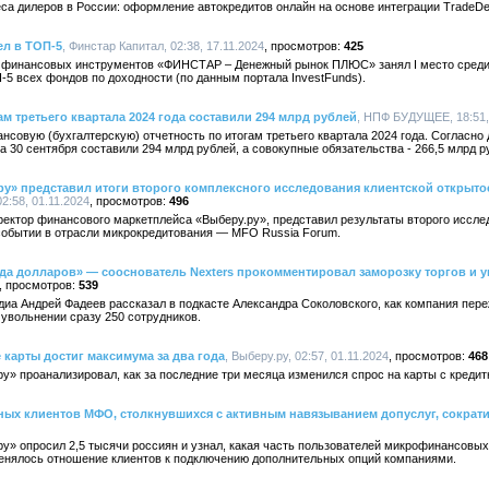
еса дилеров в России: оформление автокредитов онлайн на основе интеграции TradeD
ел в ТОП-5
, Финстар Капитал, 02:38, 17.11.2024
425
 финансовых инструментов «ФИНСТАР – Денежный рынок ПЛЮС» занял I место среди
-5 всех фондов по доходности (по данным портала InvestFunds).
 третьего квартала 2024 года составили 294 млрд рублей
, НПФ БУДУЩЕЕ, 18:51,
овую (бухгалтерскую) отчетность по итогам третьего квартала 2024 года. Согласно 
 30 сентября составили 294 млрд рублей, а совокупные обязательства - 266,5 млрд р
ру» представил итоги второго комплексного исследования клиентской откры
02:58, 01.11.2024
496
ректор финансового маркетплейса «Выберу.ру», представил результаты второго иссл
 событии в отрасли микрокредитования — MFO Russia Forum.
а долларов» — сооснователь Nexters прокомментировал заморозку торгов и у
539
диа Андрей Фадеев рассказал в подкасте Александра Соколовского, как компания пере
 увольнении сразу 250 сотрудников.
е карты достиг максимума за два года
, Выберу.ру, 02:57, 01.11.2024
468
у» проанализировал, как за последние три месяца изменился спрос на карты с креди
ных клиентов МФО, столкнувшихся с активным навязыванием допуслуг, сократи
у» опросил 2,5 тысячи россиян и узнал, какая часть пользователей микрофинансовых
поменялось отношение клиентов к подключению дополнительных опций компаниями.