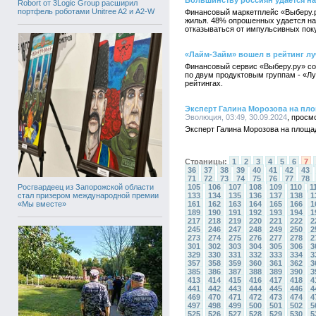
Большинству россиян удается нак
Robort от 3Logic Group расширил
портфель роботами Unitree A2 и A2-W
Финансовый маркетплейс «Выберу.р
жилья. 48% опрошенных удается нак
отказываться от импульсивных поку
«Лайм-Займ» вошел в рейтинг лу
Финансовый сервис «Выберу.ру» со
по двум продуктовым группам - «Лу
рейтингах.
Эксперт Галина Морозова на пло
Эволюция, 03:49, 30.09.2024
Эксперт Галина Морозова на площад
Страницы:
1
2
3
4
5
6
7
36
37
38
39
40
41
42
43
71
72
73
74
75
76
77
78
Росгвардеец из Запорожской области
105
106
107
108
109
110
1
стал призером международной премии
133
134
135
136
137
138
1
«Мы вместе»
161
162
163
164
165
166
1
189
190
191
192
193
194
1
217
218
219
220
221
222
2
245
246
247
248
249
250
2
273
274
275
276
277
278
2
301
302
303
304
305
306
3
329
330
331
332
333
334
3
357
358
359
360
361
362
3
385
386
387
388
389
390
3
413
414
415
416
417
418
4
441
442
443
444
445
446
4
469
470
471
472
473
474
4
497
498
499
500
501
502
5
525
526
527
528
529
530
5