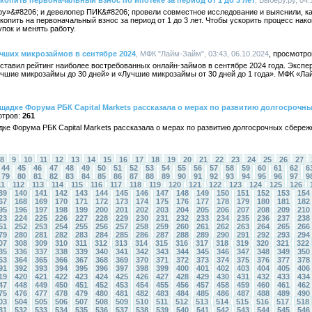
опить первоначальный взнос по ипотеке за период от 1 до 3 лет
, Выберу.ру, 04:
у»&#8206; и девелопер ПИК&#8206; провели совместное исследование и выяснили, как
опить на первоначальный взнос за период от 1 до 3 лет. Чтобы ускорить процесс нак
пок и менять работу.
чших микрозаймов в сентябре 2024
, МФК "Лайм-Займ", 03:43, 06.10.2024
ставил рейтинг наиболее востребованных онлайн-займов в сентябре 2024 года. Эксп
чшие микрозаймы до 30 дней» и «Лучшие микрозаймы от 30 дней до 1 года». МФК «Ла
щадке Форума РБК Capital Markets рассказала о мерах по развитию долгосрочн
261
ке Форума РБК Capital Markets рассказала о мерах по развитию долгосрочных сбереж
8
9
10
11
12
13
14
15
16
17
18
19
20
21
22
23
24
25
26
27
44
45
46
47
48
49
50
51
52
53
54
55
56
57
58
59
60
61
62
6
79
80
81
82
83
84
85
86
87
88
89
90
91
92
93
94
95
96
97
9
11
112
113
114
115
116
117
118
119
120
121
122
123
124
125
126
39
140
141
142
143
144
145
146
147
148
149
150
151
152
153
154
67
168
169
170
171
172
173
174
175
176
177
178
179
180
181
182
95
196
197
198
199
200
201
202
203
204
205
206
207
208
209
210
23
224
225
226
227
228
229
230
231
232
233
234
235
236
237
238
51
252
253
254
255
256
257
258
259
260
261
262
263
264
265
266
79
280
281
282
283
284
285
286
287
288
289
290
291
292
293
294
07
308
309
310
311
312
313
314
315
316
317
318
319
320
321
322
35
336
337
338
339
340
341
342
343
344
345
346
347
348
349
350
63
364
365
366
367
368
369
370
371
372
373
374
375
376
377
378
91
392
393
394
395
396
397
398
399
400
401
402
403
404
405
406
19
420
421
422
423
424
425
426
427
428
429
430
431
432
433
434
47
448
449
450
451
452
453
454
455
456
457
458
459
460
461
462
75
476
477
478
479
480
481
482
483
484
485
486
487
488
489
490
03
504
505
506
507
508
509
510
511
512
513
514
515
516
517
518
31
532
533
534
535
536
537
538
539
540
541
542
543
544
545
546