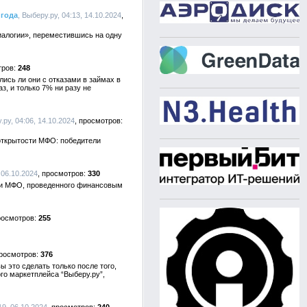
 года
, Выберу.ру, 04:13, 14.10.2024
иалогии», переместившись на одну
248
сь ли они с отказами в займах в
з, и только 7% ни разу не
.ру, 04:06, 14.10.2024
 открытости МФО: победители
 06.10.2024
330
сти МФО, проведенного финансовым
255
376
 это сделать только после того,
го маркетплейса “Выберу.ру”,