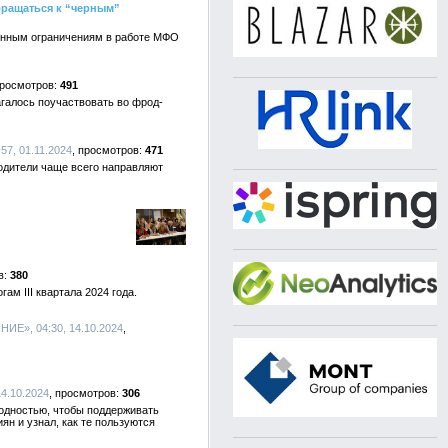
бращаться к “черным”
женным ограничениям в работе МФО
491
галось поучаствовать во фрод-
:57, 01.11.2024
471
родители чаще всего направляют
380
м III квартала 2024 года.
Е», 04:30, 14.10.2024
14.10.2024
306
одностью, чтобы поддерживать
н и узнал, как те пользуются