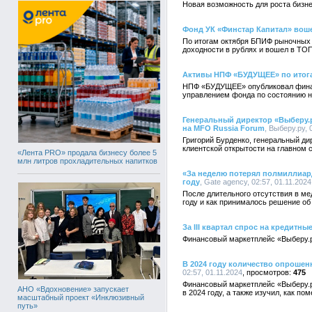
Новая возможность для роста бизн
Фонд УК «Финстар Капитал» вош
По итогам октября БПИФ рыночных
доходности в рублях и вошел в ТОП
Активы НПФ «БУДУЩЕЕ» по итогам
НПФ «БУДУЩЕЕ» опубликовал финанс
управлением фонда по состоянию на
Генеральный директор «Выберу.
на MFO Russia Forum
, Выберу.ру, 
Григорий Бурденко, генеральный ди
клиентской открытости на главном
«Лента PRO» продала бизнесу более 5
млн литров прохладительных напитков
«За неделю потерял полмиллиард
году
, Gate agency, 02:57, 01.11.2024
После длительного отсутствия в ме
году и как принималось решение об
За III квартал спрос на кредитны
Финансовый маркетплейс «Выберу.р
В 2024 году количество опрошен
02:57, 01.11.2024
475
Финансовый маркетплейс «Выберу.р
АНО «Вдохновение» запускает
в 2024 году, а также изучил, как 
масштабный проект «Инклюзивный
путь»