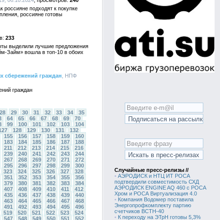
19, 06.10.2024
240
 россияне подходят к покупке
опления, россияне готовы
233
ерты выделили лучшие предложения
йм-Займ» вошла в топ-10 в обоих
ых сбережений граждан
, НПФ
ений граждан
28
29
30
31
32
33
34
35
3
64
65
66
67
68
69
70
8
99
100
101
102
103
104
127
128
129
130
131
132
155
156
157
158
159
160
183
184
185
186
187
188
211
212
213
214
215
216
239
240
241
242
243
244
267
268
269
270
271
272
295
296
297
298
299
300
Случайные пресс-релизы //
323
324
325
326
327
328
•
АЭРОДИСК и НТЦ ИТ РОСА
351
352
353
354
355
356
подтвердили совместимость СХД
379
380
381
382
383
384
АЭРОДИСК ENGINE AQ 460 с РОСА
407
408
409
410
411
412
Хром и РОСА Виртуализация 4.0
435
436
437
438
439
440
•
Компания Водомер поставила
463
464
465
466
467
468
Энергопрофкомплекту партию
491
492
493
494
495
496
счетчиков ВСТН-40
519
520
521
522
523
524
•
К переходу на ЭТрН готовы 5,3%
547
548
549
550
551
552