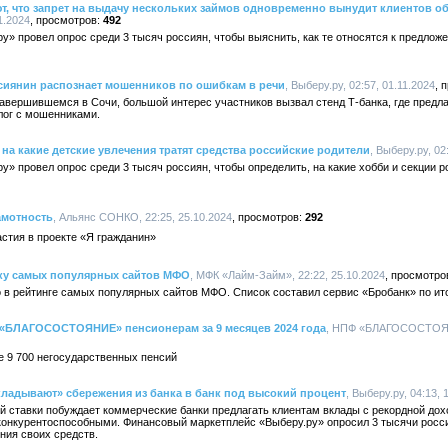
, что запрет на выдачу нескольких займов одновременно вынудит клиентов о
1.2024
492
у» провел опрос среди 3 тысяч россиян, чтобы выяснить, как те относятся к предло
иянин распознает мошенников по ошибкам в речи
, Выберу.ру, 02:57, 01.11.2024
авершившемся в Сочи, большой интерес участников вызвал стенд Т-банка, где предла
алог с мошенниками.
на какие детские увлечения тратят средства российские родители
, Выберу.ру, 02
» провел опрос среди 3 тысяч россиян, чтобы определить, на какие хобби и секции 
амотность
, Альянс СОНКО, 22:25, 25.10.2024
292
стия в проекте «Я гражданин»
ку самых популярных сайтов МФО
, МФК «Лайм-Займ», 22:22, 25.10.2024
в рейтинге самых популярных сайтов МФО. Список составил сервис «Бробанк» по итога
 «БЛАГОСОСТОЯНИЕ» пенсионерам за 9 месяцев 2024 года
, НПФ «БЛАГОСОСТОЯНИ
е 9 700 негосударственных пенсий
ладывают» сбережения из банка в банк под высокий процент
, Выберу.ру, 04:13, 
 ставки побуждает коммерческие банки предлагать клиентам вклады с рекордной дох
конкурентоспособными. Финансовый маркетплейс «Выберу.ру» опросил 3 тысячи россия
ния своих средств.