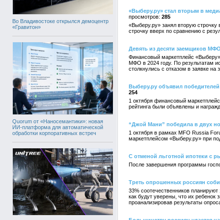
«Выберу.ру» стал вторым в меди
285
Во Владивостоке открылся демоцентр
«Выберу.ру» занял вторую строчку 
«Гравитон»
строчку вверх по сравнению с резул
Девять из десяти заемщиков МФО 
Финансовый маркетплейс «Выберу» 
МФО в 2024 году. По результатам и
столкнулись с отказом в заявке на 
Выберу.ру объявил победителей
254
1 октября финансовый маркетплейс 
рейтинга были объявлены и награж
Quorum от «Наносемантики»: новая
“Джой Мани” победила в двух н
ИИ-платформа для автоматической
1 октября в рамках MFO Russia Fo
обработки корпоративных встреч
маркетплейсом «Выберу.ру» при п
С отменой льготной ипотеки с р
После завершения программы госпо
Треть опрошенных россиян собир
33% соотечественников планируют з
как будут уверены, что их ребенок
проанализировав результаты опроса