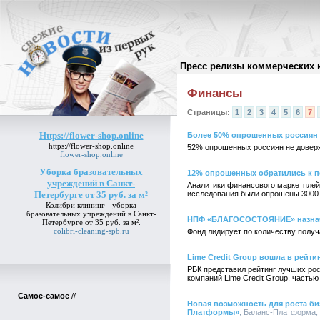
Пресс релизы коммерческих 
Архив пресс-релизов
//
Финансы
Страницы:
1
2
3
4
5
6
7
Https://flower-shop.online
Более 50% опрошенных россиян 
https://flower-shop.online
52% опрошенных россиян не довер
flower-shop.online
Уборка бразовательных
12% опрошенных обратились к п
учреждений в Санкт-
Аналитики финансового маркетплейс
Петербурге от 35 руб. за м²
исследования были опрошены 3000 п
Колибри клининг -
уборка
бразовательных учреждений в Санкт-
НПФ «БЛАГОСОСТОЯНИЕ» назначи
Петербурге от 35 руб. за м²
.
colibri-cleaning-spb.ru
Фонд лидирует по количеству полу
Lime Credit Group вошла в рейти
РБК представил рейтинг лучших рос
компаний Lime Credit Group, часть
Самое-самое
//
Новая возможность для роста би
Платформы»
, Баланс-Платформа, 0