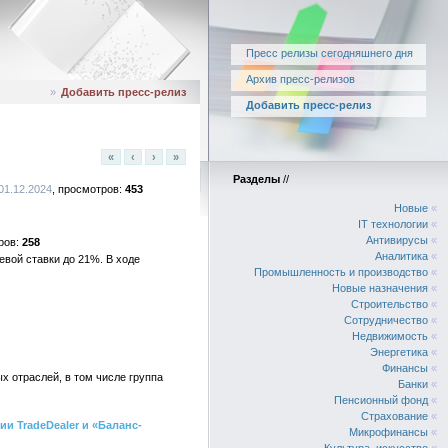
Пресс релизы сегодняшнего дня
Архив пресс-релизов
»
Добавить пресс-релиз
Добавить пресс-релиз
«
‹
›
»
Разделы
//
 01.12.2024
453
Новые
«
IT технологии
«
Антивирусы
«
258
Аналитика
«
вой ставки до 21%. В ходе
Промышленность и производство
«
Новые назначения
«
Строительство
«
Сотрудничество
«
Недвижимость
«
Энергетика
«
Финансы
«
х отраслей, в том числе группа
Банки
«
Пенсионный фонд
«
Страхование
«
и TradeDealer и «Баланс-
Микрофинансы
«