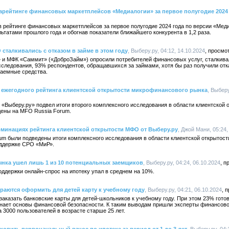
арейтинге финансовых маркетплейсов «Медиалогии» за первое полугодие 2024
в рейтинге финансовых маркетплейсов за первое полугодие 2024 года по версии «Мед
ьтатами прошлого года и обогнав показатели ближайшего конкурента в 1,2 раза.
сталкивались с отказом в займе в этом году
, Выберу.ру, 04:12, 14.10.2024
и МФК «Саммит» («ДоброЗайм») опросили потребителей финансовых услуг, сталкивали
сследования, 93% респондентов, обращавшихся за займами, хотя бы раз получили отка
заемные средства.
 ежегодного рейтинга клиентской открытости микрофинансового рынка
, Выберу
«Выберу.ру» подвел итоги второго комплексного исследования в области клиентской
дены на MFO Russia Forum.
оминациях рейтинга клиентской открытости МФО от Выберу.ру
, Джой Мани, 05:24,
rum были подведены итоги комплексного исследования в области клиентской открыто
оддержке СРО «МиР».
ынка ушел лишь 1 из 10 потенциальных заемщиков
, Выберу.ру, 04:24, 06.10.2024
ддержки онлайн-спрос на ипотеку упал в среднем на 10%.
аются оформить для детей карту к учебному году
, Выберу.ру, 04:21, 06.10.2024
аказать банковские карты для детей-школьников к учебному году. При этом 23% готовы
 знает основы финансовой безопасности. К таким выводам пришли эксперты финансово
 3000 пользователей в возрасте старше 25 лет.