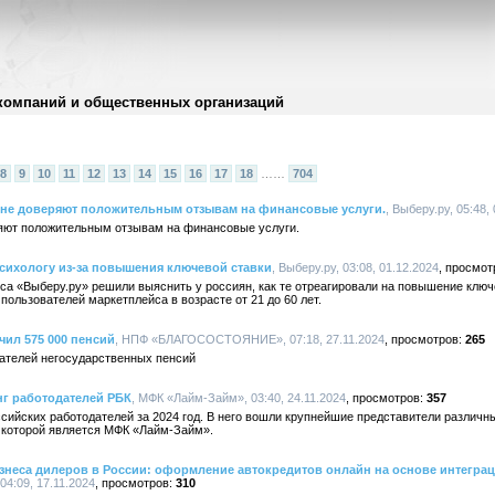
компаний и общественных организаций
8
9
10
11
12
13
14
15
16
17
18
……
704
не доверяют положительным отзывам на финансовые услуги.
, Выберу.ру, 05:48,
яют положительным отзывам на финансовые услуги.
сихологу из-за повышения ключевой ставки
, Выберу.ру, 03:08, 01.12.2024
а «Выберу.ру» решили выяснить у россиян, как те отреагировали на повышение ключе
ользователей маркетплейса в возрасте от 21 до 60 лет.
л 575 000 пенсий
, НПФ «БЛАГОСОСТОЯНИЕ», 07:18, 27.11.2024
265
чателей негосударственных пенсий
нг работодателей РБК
, МФК «Лайм-Займ», 03:40, 24.11.2024
357
сийских работодателей за 2024 год. В него вошли крупнейшие представители различны
ю которой является МФК «Лайм-Займ».
знеса дилеров в России: оформление автокредитов онлайн на основе интеграци
4:09, 17.11.2024
310