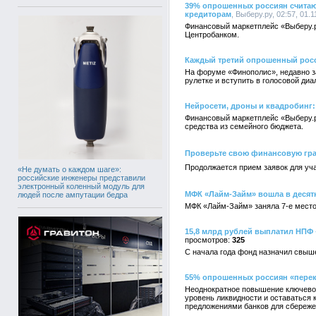
39% опрошенных россиян считают
кредиторам
, Выберу.ру, 02:57, 01.1
Финансовый маркетплейс «Выберу.р
Центробанком.
Каждый третий опрошенный росс
На форуме «Финополис», недавно з
рулетке и вступить в голосовой ди
Нейросети, дроны и квадробинг: 
Финансовый маркетплейс «Выберу.ру
средства из семейного бюджета.
Проверьте свою финансовую гр
Продолжается прием заявок для уча
«Не думать о каждом шаге»:
российские инженеры представили
электронный коленный модуль для
МФК «Лайм-Займ» вошла в десят
людей после ампутации бедра
МФК «Лайм-Займ» заняла 7-е место 
15,8 млрд рублей выплатил НПФ
325
С начала года фонд назначил свыш
55% опрошенных россиян «перек
Неоднократное повышение ключевой
уровень ликвидности и оставаться 
предложениями банков для сбереже