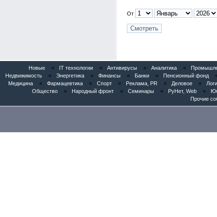
От
Новые
«
IT технологии
«
Антивирусы
«
Аналитика
«
Промышлен
Недвижимость
«
Энергетика
«
Финансы
«
Банки
«
Пенсионный фонд
Медицина
«
Фармацевтика
«
Спорт
«
Реклама, PR
«
Деловое
«
Логи
Общество
«
Народный фронт
«
Семинары
«
РуНет, Web
«
Юб
Прочие со