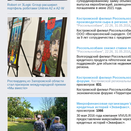
субординированному займу объемом
выпуска еврооблигаций, размещенны
Robort от 3Logic Group расширил
погашением в июне 2021 года.
портфель роботами Unitree A2 и A2-W
Костромской филиал Россельхоз
производителя сыра в регионе
, 
"Россельхозбанк", 22:26, 31.05.2016
Костромской филиал Россельхозбан
ООО «Воскресенский сыродел». Об
за 9 лет сотрудничества с предпри
Россельхозбанк снизил ставки п
"Россельхозбанк", 22:26, 31.05.2016
Волгоградский филиал Россельхозб
кредитного продукта «Ипотечное ж
поддержкой» для объектов недвижи
региона.
Костромской филиал Россельхоз
Росгвардеец из Запорожской области
форуме
, Костромской региональны
стал призером международной премии
831
«Мы вместе»
Костромской филиал Россельхозбан
экономическом форуме «Территория
Микрофинансовая организация V
кредитных историй «Эквифакс»
,
1066
30 мая 2016 года компания VIVUS
предоставлении микрозаймов через
кредитных историй «Эквифакс».