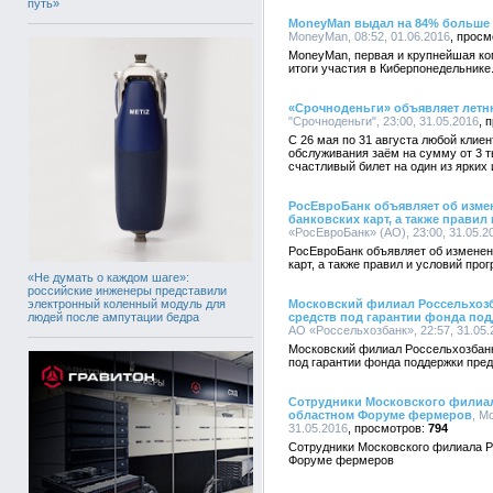
путь»
MoneyMan выдал на 84% больше 
MoneyMan, 08:52, 01.06.2016
MoneyMan, первая и крупнейшая ко
итоги участия в Киберпонедельнике
«Срочноденьги» объявляет летн
"Срочноденьги", 23:00, 31.05.2016
С 26 мая по 31 августа любой кли
обслуживания заём на сумму от 3 т
счастливый билет на один из ярких 
РосЕвроБанк объявляет об изме
банковских карт, а также прави
«РосЕвроБанк» (АО), 23:00, 31.05.2
РосЕвроБанк объявляет об изменен
карт, а также правил и условий про
«Не думать о каждом шаге»:
российские инженеры представили
электронный коленный модуль для
Московский филиал Россельхозб
людей после ампутации бедра
средств под гарантии фонда по
АО «Россельхозбанк», 22:57, 31.05.
Московский филиал Россельхозбанк
под гарантии фонда поддержки пре
Сотрудники Московского филиал
областном Форуме фермеров
, М
31.05.2016
794
Сотрудники Московского филиала Р
Форуме фермеров