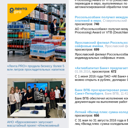
Processing) Award от VTB (Deutchl
переводов в евро, выполняемых п
автоматизированной обработки пла
Россельхозбанк получил междун
платежей в евро
, Ставропольский 
740
АО «Россельхозбанк» получил между
Processing) Award от VTB (Deutchlan
Ярославский филиал Россельхоз
сейфовые ячейки
, Ярославский ф
699
Ярославский филиал Россельхозбан
индивидуальных сейфовых ячеек.
«Лента PRO» продала бизнесу более 5
«АктивКапитал Банк» предлагает
млн литров прохладительных напитков
01.06.2016
672
С 1 июня 2016 года ПАО «АК Банк» 
можно открыть в рублях, долларах 
Банк ВПБ прогарантировал ремо
Санкт-Петербурге
, Банк ВПБ, 11:41
Банк ВПБ обеспечил исполнение кон
документации на выполнение работ
Летний «Вклад плюс сумка-холо
656
С 31 мая по 31 августа 2016 года в
АНО «Вдохновение» запускает
лиц «Вклад плюс сумка-холодильник
масштабный проект «Инклюзивный