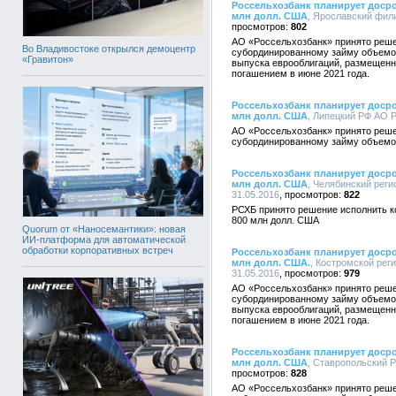
Россельхозбанк планирует доср
млн долл. США
, Ярославский фили
802
АО «Россельхозбанк» принято решен
Во Владивостоке открылся демоцентр
субординированному займу объемом
«Гравитон»
выпуска еврооблигаций, размещенны
погашением в июне 2021 года.
Россельхозбанк планирует доср
млн долл. США
, Липецкий РФ АО Р
АО «Россельхозбанк» принято решен
субординированному займу объемо
Россельхозбанк планирует доср
млн долл. США
, Челябинский реги
31.05.2016
822
РСХБ принято решение исполнить 
800 млн долл. США
Quorum от «Наносемантики»: новая
ИИ-платформа для автоматической
обработки корпоративных встреч
Россельхозбанк планирует доср
млн долл. США.
, Костромской рег
31.05.2016
979
АО «Россельхозбанк» принято решен
субординированному займу объемом
выпуска еврооблигаций, размещенны
погашением в июне 2021 года.
Россельхозбанк планирует доср
млн долл. США
, Ставропольский Р
828
АО «Россельхозбанк» принято решен