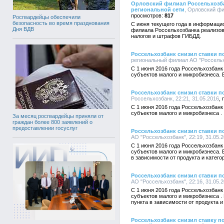
Орловский филиал Россельхозба
региональной сети
, Орловский фи
817
Росгвардейцы обеспечили
безопасность во время празднования
С июня текущего года в информаци
Дня ВДВ
филиала Россельхозбанка реализов
налогов и штрафов ГИБДД.
Россельхозбанк снизил ставки п
региональный филиал АО "Россельхо
С 1 июня 2016 года Россельхозбанк 
субъектов малого и микробизнеса. 
Россельхозбанк снизил ставки п
Россельхозбанк, 22:21, 31.05.2016
С 1 июня 2016 года Россельхозбанк 
субъектов малого и микробизнеса .
За месяц росгвардейцы приняли от
граждан более 800 заявлений о
предоставлении госуслуг
Россельхозбанк снизил ставки п
АО "Россельхозбанк", 22:19, 31.05.
С 1 июня 2016 года Россельхозбанк 
субъектов малого и микробизнеса. 
в зависимости от продукта и катего
Россельхозбанк снизил ставки п
АО "Россельхозбанк", 22:16, 31.05.
С 1 июня 2016 года Россельхозбанк 
субъектов малого и микробизнеса .
пункта в зависимости от продукта и
Россельхозбанк снизил ставку п