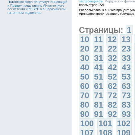
застройщиков
, Мордовский филиал
Патентное бюро «Институт Инноваций
721
и Права» представило AI-патентного
ассистента «POSINT» в Евразийском
Россельхозбанк снизил процентную
патентном ведомстве
жилищное кредитование с государст
Страницы:
1
10
11
12
13
20
21
22
23
30
31
32
33
40
41
42
43
50
51
52
53
60
61
62
63
70
71
72
73
80
81
82
83
90
91
92
93
100
101
102
107
108
109