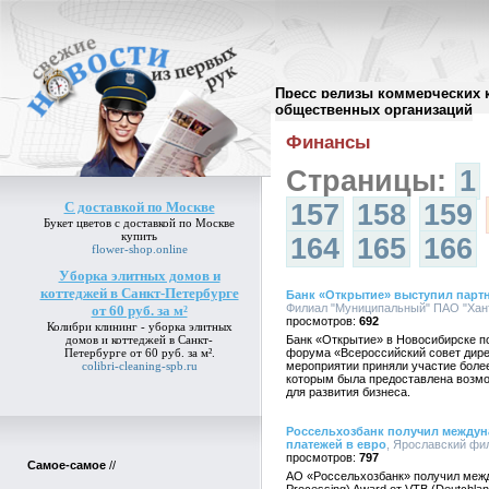
Пресс релизы коммерческих 
Архив пресс-релизов
//
общественных организаций
Финансы
Страницы:
1
С доставкой по Москве
157
158
159
Букет цветов
с доставкой по Москве
купить
164
165
166
flower-shop.online
Уборка элитных домов и
коттеджей в Санкт-Петербурге
Банк «Открытие» выступил парт
Филиал "Муниципальный" ПАО "Хант
от 60 руб. за м²
692
Колибри клининг -
уборка элитных
домов и коттеджей в Санкт-
Банк «Открытие» в Новосибирске 
Петербурге от 60 руб. за м²
.
форума «Всероссийский совет дирек
colibri-cleaning-spb.ru
мероприятии приняли участие боле
которым была предоставлена возмо
для развития бизнеса.
Россельхозбанк получил междун
платежей в евро
, Ярославский фил
797
Самое-самое
//
АО «Россельхозбанк» получил между