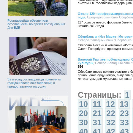
системы в Российской Федерации».
Около 120 переформатированных
года
, Среднерусский банк Сбербанк
Росгвардейцы обеспечили
117 офисов нового формата были о
безопасность во время празднования
начала 2012 года.
Дня ВДВ
Сбербанк и «Ист Маркет Моторс»
Северо-Западный банк "Сбербанка Р
Сбербанк России и компания «Ист 
Санкт-Петербурге, проводят совме
Валерий Гергиев поблагодарил С
культуры
, Северо-Западный банк "
856
Сбербанк вновь принял участие в 
приношение будущему», выделив ср
литературы для музыкальных школ 
За месяц росгвардейцы приняли от
граждан более 800 заявлений о
предоставлении госуслуг
Страницы:
1
10
11
12
13
20
21
22
23
30
31
32
33
40
41
42
43