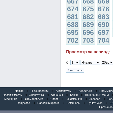
667
668
669
674
675
676
681
682
683
688
689
690
695
696
697
702
703
704
Просмотр за период:
От
Новые
«
IT технологии
«
Антивирусы
«
Аналитика
«
Промышлен
Недвижимость
«
Энергетика
«
Финансы
«
Банки
«
Пенсионный фонд
Медицина
«
Фармацевтика
«
Спорт
«
Реклама, PR
«
Деловое
«
Логи
Общество
«
Народный фронт
«
Семинары
«
РуНет, Web
«
Юб
Прочие со