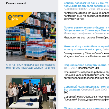
Северо-Кавказский банк и Центр
Самое-самое
//
Калмыкия подписали соглашение
"Сбербанк России", 04:55, 10.10.201
Калмыцкое отделение ОАО «Сберба
Калмыкия «Центр развития предпри
сотрудничестве.
Проект регионального бюджета н
Общественном Совете при Минис
Министерство финансов Ульяновской
Мероприятие состоялось 5 октября.
Житель Иркутской области прио
монету олимпийской серии
, Байк
Золотую монету "Флора Сочи" стои
Иркутской области в Байкальском б
«Лента PRO» продала бизнесу более 5
Нефинансовое сотрудничество
,
млн литров прохладительных напитков
10.10.2012
694
Специалисты отдела по работе с п
России в ходе аппаратной учебы ра
организовали и провели для них пр
Северный банк предлагает моне
Богоматери
, Северный банк ОАО "С
800
Северный банк Сбербанка России п
Пресвятой Богородицы иконографич
55 лет со дня запуска первого и