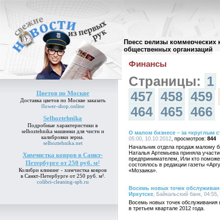
Пресс релизы коммерческих 
Архив пресс-релизов
//
общественных организаций
Финансы
Страницы:
1
Цветов по Москве
457
458
459
Доставка
цветов по Москве
заказать
flower-shop.online
464
465
466
Selhoztehnika
Подробные характеристики в
selhoztehnika
машинки для чисти и
О малом бизнесе – за «круглым 
калибровки зерна.
05:00, 10.10.2012
844
selhoztehnika.net
Начальник отдела продаж малому б
Наталья Артемьева приняла участи
Химчистка ковров в Санкт-
предпринимателем, Или кто поможет
Петербурге от 250 руб. м²
состоялось в редакции газеты «Арг
Колибри клининг -
химчистка ковров
«Мозаика».
в Санкт-Петербурге от 250 руб. м²
.
colibri-cleaning-spb.ru
Восемь новых точек обслуживан
Иркутске
, Байкальский банк, 04:55,
Восемь новых точек обслуживания 
в третьем квартале 2012 года.