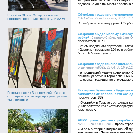
которые внесли большой вклад в ст
подарок ко Дню пожилого человека
Сбербанк поздравил «пенсионер
Robort от 3Logic Group расширил
ОАО «Сбербанк России», 06:21, 09.
портфель роботами Unitree A2 и A2-W
В Ноябрьске при поддержке Сбербан
Сбербанк выдал малому бизнесу
рублей
, Западно-Сибирский банк О
1071
Объем кредитного портфеля Салеха
«Доверие» превысил 100 млн рублей
более 165 млн рублей.
Сбербанк поздравил пожилых л
отделение №8622, 22:04, 08.10.2012
На прошедшей неделе сотрудники 
приняли участие в торжественных 
человека, традиционно отмечаемого
Екатерина Булычева: «Будущее 
Росгвардеец из Запорожской области
зависит от их способности объе
стал призером международной премии
885
«Мы вместе»
4-5 октября в Томске состоялась 
университетов как системообразу
кластеров».
АИРР примет участие в разрабо
АИРР, 22:00, 08.10.2012
С 3 по 5 октября в подмосковной Д
конференция «Принципы и механиз