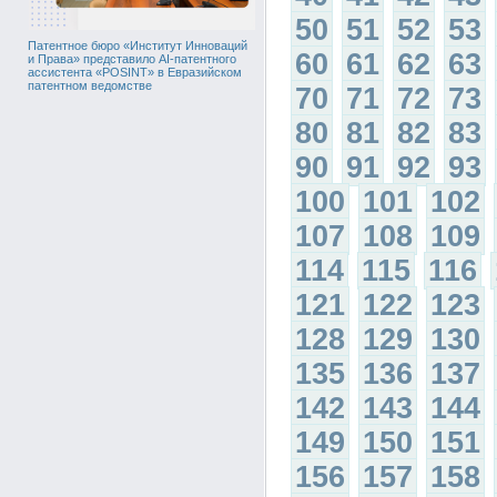
50
51
52
53
Патентное бюро «Институт Инноваций
60
61
62
63
и Права» представило AI-патентного
ассистента «POSINT» в Евразийском
патентном ведомстве
70
71
72
73
80
81
82
83
90
91
92
93
100
101
102
107
108
109
114
115
116
121
122
123
128
129
130
135
136
137
142
143
144
149
150
151
156
157
158