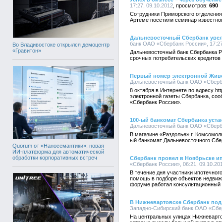
17:27, 09.10.2012
690
Сотрудники Приморского отделения
Артеме посетили семинар известног
Дальневосточный Сбербанк увел
банк ОАО «Сбербанк России», 17:27
Во Владивостоке открылся демоцентр
«Гравитон»
Дальневосточный банк Сбербанка Р
срочных потребительских кредитов
Первый номер электронной Живой
Дальневосточный банк ОАО «Сбербан
8 октября в Интернете по адресу ht
электронной газеты Сбербанка, со
«Сбербанк России».
100-ый банкомат Сбербанка уст
Дальневосточный банк ОАО «Сбербан
В магазине «Раздолье» г. Комсомол
ый банкомат Дальневосточного Сбе
Quorum от «Наносемантики»: новая
ИИ-платформа для автоматической
обработки корпоративных встреч
Сбербанк провел в Ноябрьске 
«Сбербанк России», 06:21, 09.10.20
В течение дня участники ипотечног
помощь в подборе объектов недвижи
форуме работал консультационный 
В Нижневартовске Сбербанк по
Западно-Сибирский банк ОАО «Сберб
На центральных улицах Нижневарт