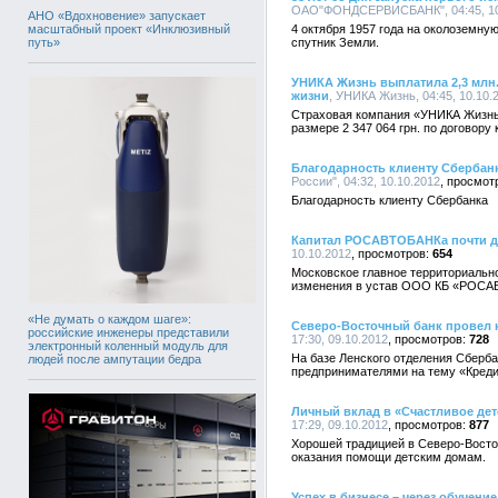
ОАО"ФОНДСЕРВИСБАНК", 04:45, 10
АНО «Вдохновение» запускает
масштабный проект «Инклюзивный
4 октября 1957 года на околоземну
путь»
спутник Земли.
УНИКА Жизнь выплатила 2,3 млн.
жизни
, УНИКА Жизнь, 04:45, 10.10.
Страховая компания «УНИКА Жизнь
размере 2 347 064 грн. по договору
Благодарность клиенту Сбербан
России", 04:32, 10.10.2012
Благодарность клиенту Сбербанка
Капитал РОСАВТОБАНКа почти до
10.10.2012
654
Московское главное территориальн
изменения в устав ООО КБ «РОСА
«Не думать о каждом шаге»:
Северо-Восточный банк провел 
российские инженеры представили
17:30, 09.10.2012
728
электронный коленный модуль для
На базе Ленского отделения Сберба
людей после ампутации бедра
предпринимателями на тему «Креди
Личный вклад в «Счастливое дет
17:29, 09.10.2012
877
Хорошей традицией в Северо-Восто
оказания помощи детским домам.
Успех в бизнесе – через обучение