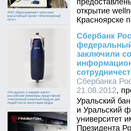
предоставлены
открытие welln
АНО «Вдохновение» запускает
масштабный проект «Инклюзивный
Красноярске п
путь»
Сбербанк Рос
федеральный
заключили с
информацио
сотрудничест
Сбербанка Рос
21.08.2012
«Не думать о каждом шаге»:
российские инженеры представили
Уральский бан
электронный коленный модуль для
людей после ампутации бедра
и Уральский 
университет и
Президента Р