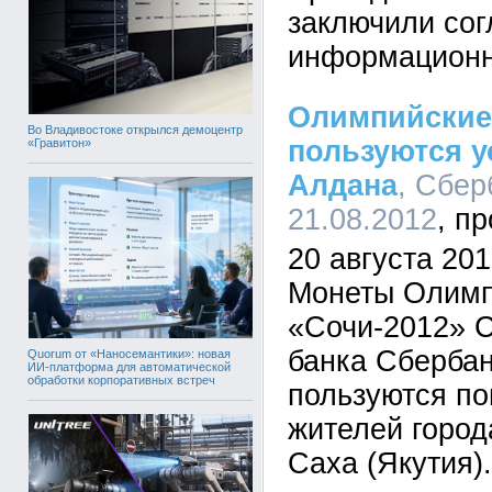
заключили со
информационн
Олимпийские
Во Владивостоке открылся демоцентр
пользуются у
«Гравитон»
Алдана
, Сбер
21.08.2012
20 августа 2012
Монеты Олимп
«Сочи-2012» С
банка Сберба
Quorum от «Наносемантики»: новая
ИИ-платформа для автоматической
обработки корпоративных встреч
пользуются по
жителей город
Саха (Якутия).