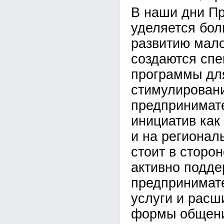
В наши дни П
уделяется бо
развитию мало
создаются сп
программы дл
стимулирован
предпринимат
инициатив как
и на регионал
стоит в сторо
активно подд
предпринимат
услуги и расш
формы общен