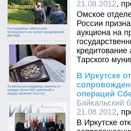
21.08.2012
Омское отдел
России призн
Росгвардейцы обеспечили
аукциона на п
безопасность во время празднования
Дня ВДВ
государственн
кредитование
Тарского муни
В Иркутске о
сопровожден
За месяц росгвардейцы приняли от
граждан более 800 заявлений о
операций Сб
предоставлении госуслуг
Байкальский ба
21.08.2012
В Иркутске от