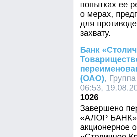
попытках ее р
о мерах, пред
для противоде
захвату.
Банк «Столич
Товариществ
переименова
(ОАО)
, Групп
06:53, 19.08.2
1026
Завершено пе
«АЛОР БАНК» 
акционерное о
«Столичное К