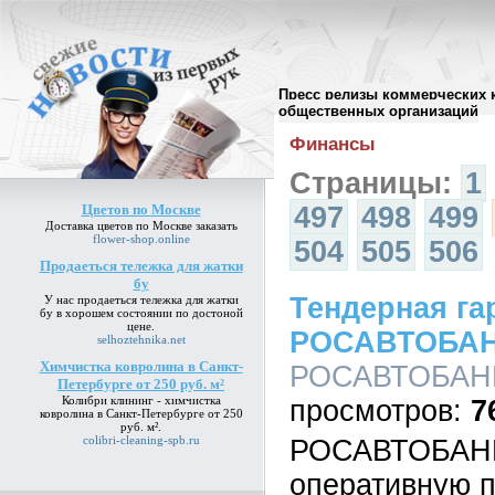
Пресс релизы коммерческих 
Архив пресс-релизов
//
общественных организаций
Финансы
Страницы:
1
Цветов по Москве
497
498
499
Доставка
цветов по Москве
заказать
flower-shop.online
504
505
506
Продаеться тележка для жатки
бу
Тендерная га
У нас
продаеться тележка для жатки
бу
в хорошем состоянии по достоной
цене.
РОСАВТОБАНК
selhoztehnika.net
Химчистка ковролина в Санкт-
РОСАВТОБАНК,
Петербурге от 250 руб. м²
Колибри клининг -
химчистка
7
ковролина в Санкт-Петербурге от 250
руб. м²
.
colibri-cleaning-spb.ru
РОСАВТОБАНК 
оперативную 