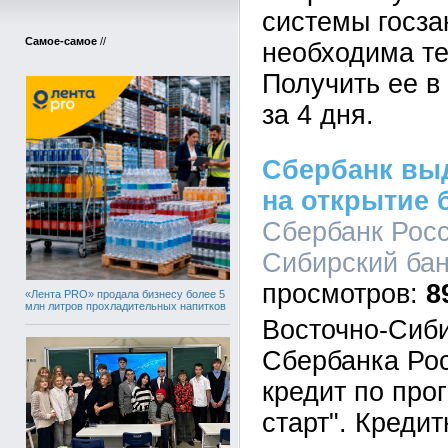
системы госза
Самое-самое
//
необходима те
Получить ее в
за 4 дня.
Сбербанк вы
на открытие 
Сбербанк Росс
Сибирский банк
8
«Лента PRO» продала бизнесу более 5
млн литров прохладительных напитков
Восточно-Сиби
Сбербанка Ро
кредит по про
старт". Креди