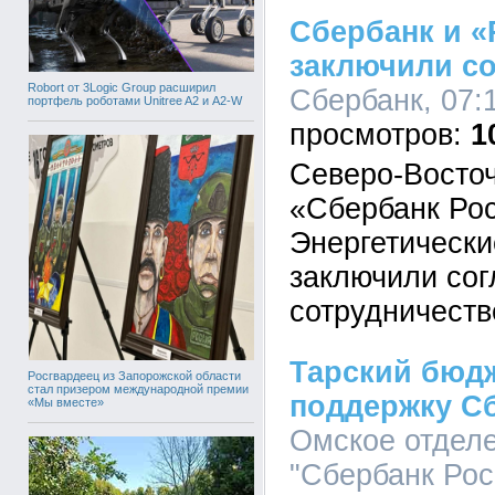
Сбербанк и «
заключили с
Robort от 3Logic Group расширил
Сбербанк, 07:1
портфель роботами Unitree A2 и A2-W
1
Северо-Восто
«Сбербанк Ро
Энергетически
заключили со
сотрудничеств
Тарский бюдж
Росгвардеец из Запорожской области
стал призером международной премии
поддержку С
«Мы вместе»
Омское отдел
"Сбербанк Росс