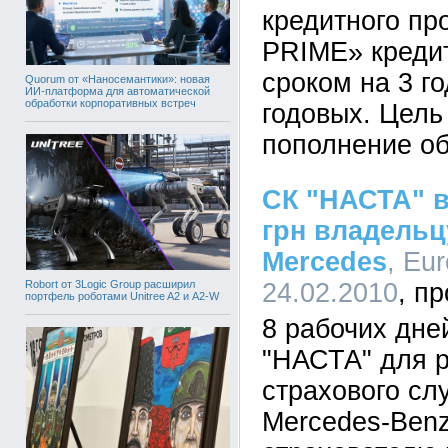
кредитного п
PRIME» креди
сроком на 3 г
Quorum от «Наносемантики»: новая
ИИ-платформа для автоматической
обработки корпоративных встреч
годовых. Цель
пополнение об
СК "НАСТА" в
грн владель
Mercedes
, Eu
Robort от 3Logic Group расширил
24.02.2010
портфель роботами Unitree A2 и A2-W
8 рабочих дне
"НАСТА" для 
страхового сл
Mercedes-Benz