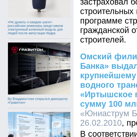
застраховал б
строительных 
программе ст
«Не думать о каждом шаге»:
российские инженеры представили
гражданской о
электронный коленный модуль для
людей после ампутации бедра
строителей.
Омский фили
Банка» выдал
крупнейшему
водного тра
«Иртышское 
Во Владивостоке открылся демоцентр
сумму 100 мл
«Гравитон»
«Юниаструм Ба
26.02.2010
В соответстви