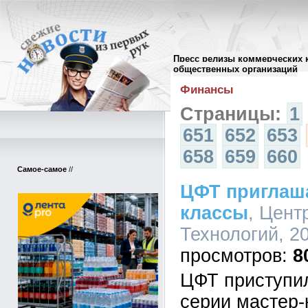
Пресс релизы коммерческих 
Архив пресс-релизов
//
общественных организаций
Финансы
Страницы:
1
651
652
653
658
659
660
Самое-самое
//
ЦФТ приглаша
классы
, Цент
Технологий, 20
8
ЦФТ приступи
серии мастер-