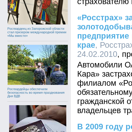
страхователю 
«Росстрах» з
золотодобы
Росгвардеец из Запорожской области
стал призером международной премии
предприятие
«Мы вместе»
крае
, Росстра
24.02.2010
Автомобили О
Кара» застра
филиалом «Ро
Росгвардейцы обеспечили
обязательном
безопасность во время празднования
Дня ВДВ
гражданской о
владельцев тр
В 2009 году 