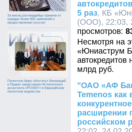
автокредитов
5 раз
, КБ «Юн
За месяц росгвардейцы приняли от
граждан более 800 заявлений о
(ООО), 22:03, 
предоставлении госуслуг
8
Несмотря на э
«Юниаструм Б
автокредитов 
млрд руб.
Патентное бюро «Институт Инноваций
"ОАО «АФ Ба
и Права» представило AI-патентного
ассистента «POSINT» в Евразийском
патентном ведомстве
Temenos как 
конкурентное
расширении п
российском 
22:02, 24.02.2