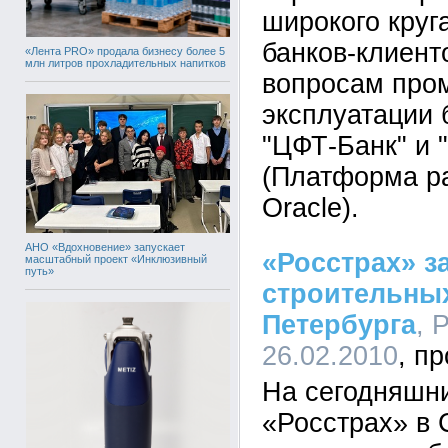
широкого круг
банков-клиент
«Лента PRO» продала бизнесу более 5
млн литров прохладительных напитков
вопросам пр
эксплуатации 
"ЦФТ-Банк" и 
(Платформа ра
Oracle).
АНО «Вдохновение» запускает
«Росстрах» з
масштабный проект «Инклюзивный
путь»
строительных
Петербурга
, 
26.02.2010
На сегодняшн
«Росстрах» в 