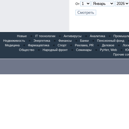
От
Новые
«
IT технологии
«
Антивирусы
«
Аналитика
«
Промышлен
Недвижимость
«
Энергетика
«
Финансы
«
Банки
«
Пенсионный фонд
Медицина
«
Фармацевтика
«
Спорт
«
Реклама, PR
«
Деловое
«
Логи
Общество
«
Народный фронт
«
Семинары
«
РуНет, Web
«
Юб
Прочие со