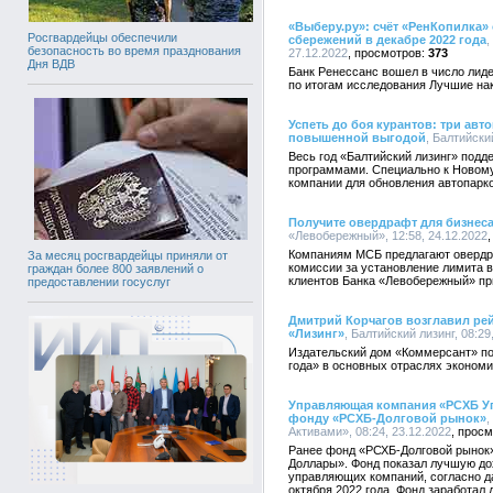
«Выберу.ру»: счёт «РенКопилка» 
Росгвардейцы обеспечили
сбережений в декабре 2022 года
,
безопасность во время празднования
27.12.2022
373
Дня ВДВ
Банк Ренессанс вошел в число лид
по итогам исследования Лучшие нак
Успеть до боя курантов: три авт
повышенной выгодой
, Балтийский
Весь год «Балтийский лизинг» подд
программами. Специально к Новому
компании для обновления автопарко
Получите овердрафт для бизнеса
«Левобережный», 12:58, 24.12.2022
Компаниям МСБ предлагают овердра
За месяц росгвардейцы приняли от
комиссии за установление лимита 
граждан более 800 заявлений о
клиентов Банка «Левобережный» при
предоставлении госуслуг
Дмитрий Корчагов возглавил ре
«Лизинг»
, Балтийский лизинг, 08:29
Издательский дом «Коммерсант» по
года» в основных отраслях экономи
Управляющая компания «РСХБ Уп
фонду «РСХБ-Долговой рынок»
,
Активами», 08:24, 23.12.2022
Ранее фонд «РСХБ-Долговой рынок
Доллары». Фонд показал лучшую до
управляющих компаний, согласно да
октября 2022 года. Фонд заработал