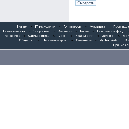
Новые
«
IT технологии
«
Антивирусы
«
Аналитика
«
Промышлен
Недвижимость
«
Энергетика
«
Финансы
«
Банки
«
Пенсионный фонд
Медицина
«
Фармацевтика
«
Спорт
«
Реклама, PR
«
Деловое
«
Логи
Общество
«
Народный фронт
«
Семинары
«
РуНет, Web
«
Юб
Прочие со