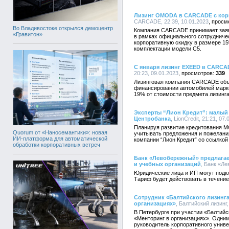
Лизинг OMODA в CARCADE с кор
CARCADE, 22:39, 10.01.2023
Во Владивостоке открылся демоцентр
Компания CARCADE принимает зая
«Гравитон»
в рамках официального сотрудниче
корпоративную скидку в размере 1
комплектации модели С5.
С января лизинг EXEED в CARCA
20:23, 09.01.2023
339
Лизинговая компания CARCADE объ
финансировании автомобилей марк
19% от стоимости предмета лизинга
Эксперты “Лион Кредит”: малый
Центробанка
, LionCredit, 21:21, 07
Планируя развитие кредитования М
Quorum от «Наносемантики»: новая
учитывать предложения и пожелани
ИИ-платформа для автоматической
компании “Лион Кредит” со ссылкой
обработки корпоративных встреч
Банк «Левобережный» предлагае
и учебных организаций
, Банк «Ле
Юридические лица и ИП могут подкл
Тариф будет действовать в течение
Сотрудник «Балтийского лизинг
организациях»
, Балтийский лизинг,
В Петербурге при участии «Балтий
«Менторинг в организациях». Одним
руководитель корпоративного униве