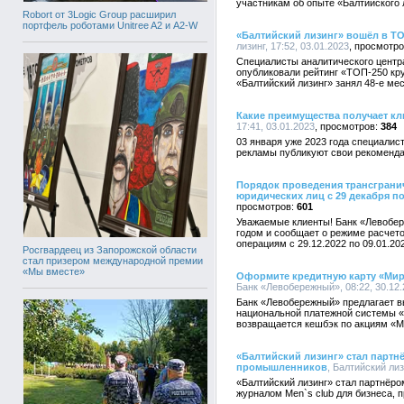
участникам об опыте «Балтийского 
Robort от 3Logic Group расширил
портфель роботами Unitree A2 и A2-W
«Балтийский лизинг» вошёл в Т
лизинг, 17:52, 03.01.2023
Специалисты аналитического центр
опубликовали рейтинг «ТОП-250 кр
«Балтийский лизинг» занял 48-е мес
Какие преимущества получает к
17:41, 03.01.2023
384
03 января уже 2023 года специалис
рекламы публикуют свои рекоменд
Порядок проведения трансграни
юридических лиц с 29 декабря по
601
Уважаемые клиенты! Банк «Левобе
годом и сообщает о режиме расчет
операциям c 29.12.2022 по 09.01.20
Росгвардеец из Запорожской области
стал призером международной премии
«Мы вместе»
Оформите кредитную карту «Мир
Банк «Левобережный», 08:22, 30.12
Банк «Левобережный» предлагает в
национальной платежной системы «
возвращается кешбэк по акциям «М
«Балтийский лизинг» стал партн
промышленников
, Балтийский лиз
«Балтийский лизинг» стал партнёро
журналом Men`s club для бизнеса, 