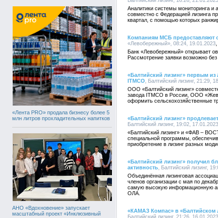
Балтийский лизинг, 16:26, 21.01.202
Аналитики системы мониторинга и
совместно с Федерацией лизинга пр
квартал, с помощью которых ранжи
Компаниям МСБ предоставляют 
«Левобережный», 08:24, 19.01.2023
Банк «Левобережный» открывает ове
Рассмотрение заявки возможно без
«Балтийский лизинг» первым из 
ITMCO
, Балтийский лизинг, 21:29, 1
ООО «Балтийский лизинг» совмест
завода ITMCO в России, ООО «Жев
оформить сельскохозяйственные тр
«Лента PRO» продала бизнесу более 5
млн литров прохладительных напитков
«Балтийский лизинг» продлевает
Балтийский лизинг, 19:02, 17.01.202
«Балтийский лизинг» и «ФАВ – В
специальной программы, обеспечи
приобретение в лизинг разных моди
«Балтийский лизинг» получил 
активность
, Балтийский лизинг, 19:
Объединённая лизинговая ассоциац
членов организации с мая по декабр
самую высокую информационную ак
ОЛА.
АНО «Вдохновение» запускает
«КАМАЗ Компас» в «Балтийском л
масштабный проект «Инклюзивный
Балтийский лизинг, 21:26, 16.01.202