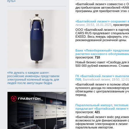
путь»
«Балтийский лизинг» совместно с 
дистрибьютором автомобилей «КАМ
программы для приобретения этих 
«Балтийский лизинг» сохраняет 
лизинг, 20:53, 16.01.2023
ООО «Балтийский лизинг» в партн
CARS RUS продлевают специальное
EXEED. Весь январь оформить эти а
рекомендованной розничной цены.
Банк «Левобережный» предложи
расчетно-кассового обслуживан
710
Новый бизнес-пакет «Свобода для 
500 000 рублей ежемесячно. Стоимо
«Не думать о каждом шаге»:
российские инженеры представили
ГК «Балтийский лизинг» выплат
электронный коленный модуль для
П05
, Балтийский лизинг, 19:50, 12.0
людей после ампутации бедра
«Балтийский лизинг» в полном объ
купонного дохода по неконвертир
облигациям с централизованным уч
период.
Параллельный импорт, тестовые 
предлагает «Балтийский лизинг» 
421
«Балтийский лизинг» внёс ряд изме
возможности для финансирования с
оформление электрокаров в лизинг п
параллельным импортом.