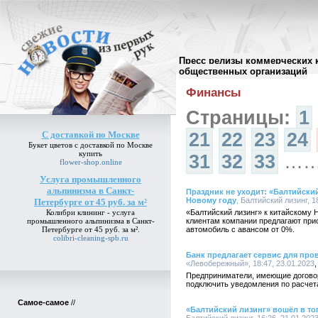
Пресс релизы коммерческих 
Архив пресс-релизов
//
общественных организаций
Финансы
Страницы:
1
С доставкой по Москве
21
22
23
24
Букет цветов
с доставкой по Москве
купить
31
32
33
…
flower-shop.online
Услуга промышленного
альпинизма в Санкт-
Праздник не уходит: «Балтийски
Новому году
, Балтийский лизинг, 1
Петербурге от 45 руб. за м²
Колибри клининг -
услуга
«Балтийский лизинг» к китайскому 
промышленного альпинизма в Санкт-
клиентам компании предлагают при
Петербурге от 45 руб. за м²
.
автомобиль с авансом от 0%.
colibri-cleaning-spb.ru
Банк предлагает сервис для про
«Левобережный», 18:47, 23.01.2023
Предприниматели, имеющие договор
подключить уведомления по расчет
Самое-самое
//
«Балтийский лизинг» вошёл в то