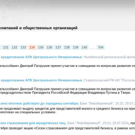
компаний и общественных организаций
131
132
133
134
135
136
137
138
139
140
……
704
л кредитование АПК Центрального Нечерноземья
, Челябинский региональный фили
льхозбанк» Дмитрий Патрушев принял участие в совещании по вопросам развития се
л кредитование АПК Центрального Нечерноземья
, Ставропольский РФ АО "Россельх
льхозбанк» Дмитрий Патрушев принял участие в совещании по вопросам развития се
 председательством Президента Российской Федерации Владимира Путина в Твери.
нес-ипотеке действует до середины сентября
, Банк "Левобережный", 19:15, 29.07.
я продолжает выдачу кредитов для представителей малого и среднего бизнеса на пр
-ипотека» на специальных условиях.
зон страхования для юридических лиц
, Банк "Левобережный", 19:14, 29.07.2016
ября проводит акцию «Сезон страхования» для представителей бизнеса, в рамках ко