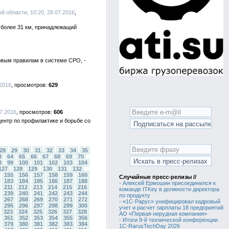
й области, 10:20, 28.07.2016
более 31 км, принадлежащий
новым правилам в системе СРО, -
.2016
629
07.2016
606
ентр по профилактике и борьбе со
28
29
30
31
32
33
34
35
3
64
65
66
67
68
69
70
8
99
100
101
102
103
104
127
128
129
130
131
132
155
156
157
158
159
160
Случайные пресс-релизы //
183
184
185
186
187
188
•
Алексей Ермошин присоединился к
211
212
213
214
215
216
команде ITKey в должности директора
239
240
241
242
243
244
по продукту
267
268
269
270
271
272
•
«1С-Рарус» унифицировал кадровый
295
296
297
298
299
300
учет и расчет зарплаты 18 предприятий
323
324
325
326
327
328
АО «Первая нерудная компания»
351
352
353
354
355
356
•
Итоги 9-й технической конференции
379
380
381
382
383
384
1C-RarusTechDay 2026