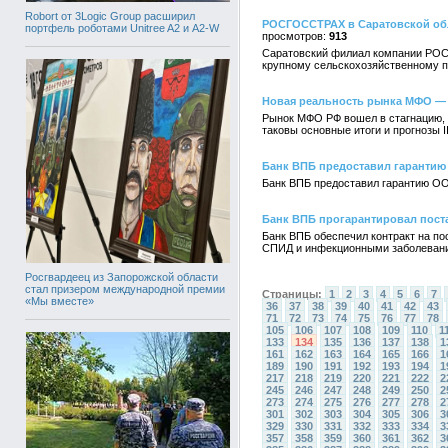
Robort от 3Logic Group расширил
РОСГОССТРАХ в Саратовской обл
портфель роботами Unitree A2 и A2-W
913
Саратовский филиал компании РОС
крупному сельскохозяйственному 
Новая реальность рынка МФО —
Рынок МФО РФ вошел в стагнацию, ч
таковы основные итоги и прогнозы 
Банк ВПБ предоставил гарантию
Банк ВПБ предоставил гарантию ООО
Банк ВПБ прогарантировал пост
Банк ВПБ обеспечил контракт на по
СПИД и инфекционными заболеван
Росгвардеец из Запорожской области
стал призером международной премии
Страницы:
1
2
3
4
5
6
7
«Мы вместе»
36
37
38
39
40
41
42
43
71
72
73
74
75
76
77
78
105
106
107
108
109
110
1
133
134
135
136
137
138
1
161
162
163
164
165
166
1
189
190
191
192
193
194
1
217
218
219
220
221
222
2
245
246
247
248
249
250
2
273
274
275
276
277
278
2
301
302
303
304
305
306
3
329
330
331
332
333
334
3
357
358
359
360
361
362
3