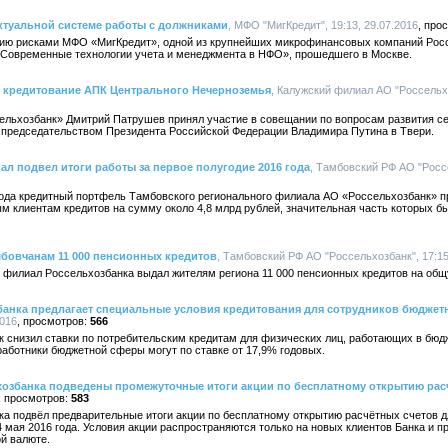
ктуальной системе работы с должниками
, МФО "МигКредит", 19:13, 29.07.2016
нию рисками МФО «МигКредит», одной из крупнейших микрофинансовых компаний Росси
Современные технологии учета и менеджмента в НФО», прошедшего в Москве.
л кредитование АПК Центрального Нечерноземья
, Калужский филиал АО "Россельхо
льхозбанк» Дмитрий Патрушев принял участие в совещании по вопросам развития се
 председательством Президента Российской Федерации Владимира Путина в Твери.
 подвел итоги работы за первое полугодие 2016 года
, Тамбовский РФ АО "Россе
года кредитный портфель Тамбовского регионального филиала АО «Россельхозбанк» пр
м клиентам кредитов на сумму около 4,8 млрд рублей, значительная часть которых 
бовчанам 11 000 пенсионных кредитов
, Тамбовский РФ АО "Россельхозбанк", 17:15
 филиал Россельхозбанка выдал жителям региона 11 000 пенсионных кредитов на общ
анка предлагает специальные условия кредитования для сотрудников бюджет
2016
566
к снизил ставки по потребительским кредитам для физических лиц, работающих в бюд
аботники бюджетной сферы могут по ставке от 17,9% годовых.
озбанка подведены промежуточные итоги акции по бесплатному открытию рас
583
а подвёл предварительные итоги акции по бесплатному открытию расчётных счетов д
4 мая 2016 года. Условия акции распространяются только на новых клиентов Банка и 
ой валюте.