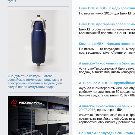
путь»
Банк ВПБ в ТОП-50 медиарейтин
По итогам июня 2016 года Банк ВПБ
Банк ВПБ прогарантировал ремо
Банк ВПБ обеспечил исполнение кон
Кронверкский пролив» в Санкт-Пете
Компания МБК – Финанс вновь п
По итогам I – го полугодия 2016 го
подтвердила статус «Лучшего партн
Азиатско-Тихоокеанский банк за
Азиатско-Тихоокеанский банк запус
продаж, а также повышать конкуре
«Не думать о каждом шаге»:
российские инженеры представили
АТБ вошел в ТОП-50 крупнейших
электронный коленный модуль для
людей после ампутации бедра
Журнал «Коммерсантъ-Деньги» опуб
выборку попали только 50 кредитны
банком средств составил 71 077 687
Азиатско-Тихоокеанский банк и 
29.07.2016
584
Азиатско-Тихоокеанский банк и Пр
правительства Иркутской области д
корпоративному бизнесу региональ
По итогам I полугодия 2016 год