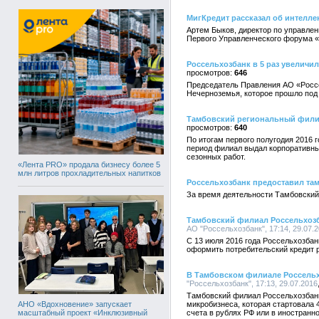
МигКредит рассказал об интелле
Артем Быков, директор по управле
Первого Управленческого форума «
Россельхозбанк в 5 раз увеличи
646
Председатель Правления АО «Россе
Нечерноземья, которое прошло под
Тамбовский региональный филиал
640
По итогам первого полугодия 2016 
период филиал выдал корпоративны
сезонных работ.
«Лента PRO» продала бизнесу более 5
млн литров прохладительных напитков
Россельхозбанк предоставил там
За время деятельности Тамбовский
Тамбовский филиал Россельхозб
АО "Россельхозбанк", 17:14, 29.07.
С 13 июля 2016 года Россельхозбан
оформить потребительский кредит р
В Тамбовском филиале Россельх
"Россельхозбанк", 17:13, 29.07.2016
Тамбовский филиал Россельхозбанк
АНО «Вдохновение» запускает
микробизнеса, которая стартовала 
масштабный проект «Инклюзивный
счета в рублях РФ или в иностранн