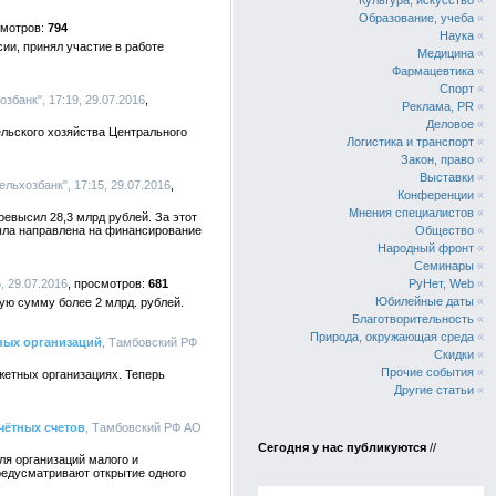
Культура, искусство
«
Образование, учеба
«
794
Наука
«
и, принял участие в работе
Медицина
«
Фармацевтика
«
Спорт
«
збанк", 17:19, 29.07.2016
Реклама, PR
«
Деловое
«
льского хозяйства Центрального
Логистика и транспорт
«
Закон, право
«
Выставки
«
льхозбанк", 17:15, 29.07.2016
Конференции
«
Мнения специалистов
«
евысил 28,3 млрд рублей. За этот
была направлена на финансирование
Общество
«
Народный фронт
«
Семинары
«
, 29.07.2016
681
РуНет, Web
«
Юбилейные даты
«
ую сумму более 2 млрд. рублей.
Благотворительность
«
Природа, окружающая среда
«
ных организаций
, Тамбовский РФ
Скидки
«
Прочие события
«
жетных организациях. Теперь
Другие статьи
«
чётных счетов
, Тамбовский РФ АО
Сегодня у нас публикуются
//
ля организаций малого и
предусматривают открытие одного