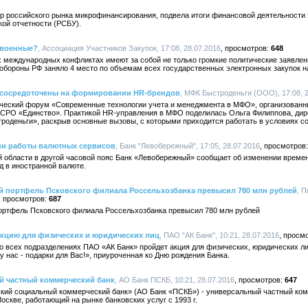
 российского рынка микрофинансирования, подвела итоги финансовой деятельности за
ой отчетности (РСБУ).
е военные?
, Ассоциация Участников Закупок, 17:08, 28.07.2016
648
х международных конфликтах имеют за собой не только громкие политические заявле
 обороны РФ заняло 4 место по объемам всех государственных электронных закупок 
сосредоточены на формировании HR-брендов
, МФК Быстроденьги (ООО), 17:08, 2
нческий форум «Современные технологии учета и менеджмента в МФО», организова
СРО «Единство». Практикой HR-управления в МФО поделилась Ольга Филиппова, дир
роденьги», раскрыв основные вызовы, с которыми приходится работать в условиях со
ни работы валютных сервисов
, Банк "Левобережный", 17:05, 28.07.2016
 области в другой часовой пояс Банк «Левобережный» сообщает об изменении времен
д в иностранной валюте.
ый портфель Псковского филиала Россельхозбанка превысил 780 млн рублей
, 
687
портфель Псковского филиала Россельхозбанка превысил 780 млн рублей
акцию для физических и юридических лиц
, ПАО "АК Банк", 10:21, 28.07.2016
 во всех подразделениях ПАО «АК Банк» пройдет акция для физических, юридических л
 нас - подарки для Вас!», приуроченная ко Дню рождения Банка.
й частный коммерческий банк
, АО Банк ПСКБ, 10:21, 28.07.2016
647
кий социальный коммерческий банк» (АО Банк «ПСКБ») - универсальный частный ком
оскве, работающий на рынке банковских услуг с 1993 г.