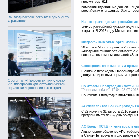
618
Компания «Домашние деньги», лидер
российским стандартам бухгалтерск
Во Владивостоке открылся демоцентр
«Гравитон»
На что тратят деньги российски
Успехи российской армии в крупны
затраты. В 2016 году Министерство
Микрофинансовые организации 
26 июля в Москве прошел Управле
«Академия финансов» совместно с 
персоналом группы компаний «Быст
Сообщение об изменении време
В связи с переходом Новосибирской
доступ к биржевым торгам и перево
Quorum от «Наносемантики»: новая
ИИ-платформа для автоматической
По итогам 1 полугодия ипотечн
обработки корпоративных встреч
"Россельхозбанк", 17:04, 28.07.2016
По итогам 1 полугодия ипотечный 
«АктивКапитал Банк» проводит 
С 29 июля по 31 августа 2016 года
предпринимателей «День рождения у
АО Банк «ПСКБ» - универсальны
Акционерное общество «Петербургс
в Санкт-Петербурге и филиалом в М