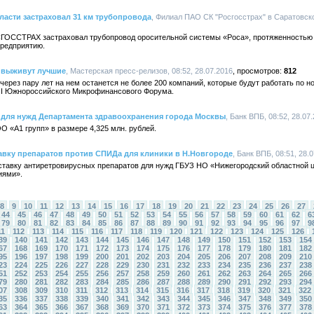
асти застраховал 31 км трубопровода
, Филиал ПАО СК "Росгосстрах" в Саратовско
ГОССТРАХ застраховал трубопровод оросительной системы «Роса», протяженностью 
предприятию.
 выживут лучшие
, Мастерская пресс-релизов, 08:52, 28.07.2016
812
ерез пару лет на нем останется не более 200 компаний, которые будут работать по 
III Южнороссийского Микрофинансового Форума.
 для нужд Департамента здравоохранения города Москвы
, Банк ВПБ, 08:52, 28.07
 «А1 групп» в размере 4,325 млн. рублей.
авку препаратов против СПИДа для клиники в Н.Новгороде
, Банк ВПБ, 08:51, 28.
ставку антиретровирусных препаратов для нужд ГБУЗ НО «Нижегородский областной ц
иями».
8
9
10
11
12
13
14
15
16
17
18
19
20
21
22
23
24
25
26
27
44
45
46
47
48
49
50
51
52
53
54
55
56
57
58
59
60
61
62
6
79
80
81
82
83
84
85
86
87
88
89
90
91
92
93
94
95
96
97
9
11
112
113
114
115
116
117
118
119
120
121
122
123
124
125
126
39
140
141
142
143
144
145
146
147
148
149
150
151
152
153
154
67
168
169
170
171
172
173
174
175
176
177
178
179
180
181
182
95
196
197
198
199
200
201
202
203
204
205
206
207
208
209
210
23
224
225
226
227
228
229
230
231
232
233
234
235
236
237
238
51
252
253
254
255
256
257
258
259
260
261
262
263
264
265
266
79
280
281
282
283
284
285
286
287
288
289
290
291
292
293
294
07
308
309
310
311
312
313
314
315
316
317
318
319
320
321
322
35
336
337
338
339
340
341
342
343
344
345
346
347
348
349
350
63
364
365
366
367
368
369
370
371
372
373
374
375
376
377
378