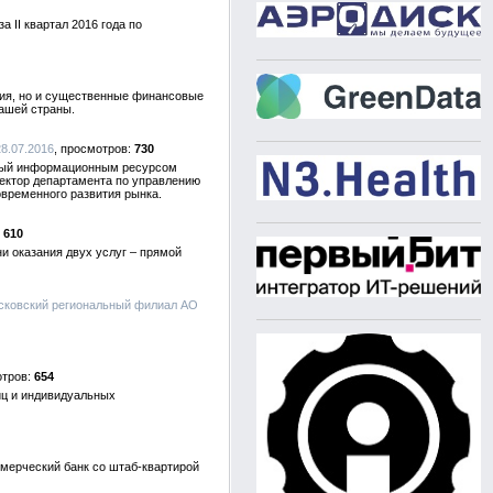
 II квартал 2016 года по
ния, но и существенные финансовые
нашей страны.
8.07.2016
730
нный информационным ресурсом
ектор департамента по управлению
временного развития рынка.
610
и оказания двух услуг – прямой
Псковский региональный филиал АО
654
иц и индивидуальных
мерческий банк со штаб-квартирой