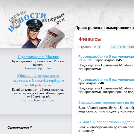
Пресс релизы коммерческих 
Архив пресс-релизов
//
Финансы
Страницы:
1
……
128
129
130
С доставкой по Москве
Россельхозбанк в 5 раз увеличи
29.07.2016
845
Букет цветов
с доставкой по Москве
купить
Председатель Правления АО «Россе
flower-shop.online
Нечерноземья
Уборка квартиры после
Россельхозбанк в 5 раз увеличи
переезда в Санкт-Петербурге
646
от 60 руб. за м²
Председатель Правления АО «Россе
Колибри клининг -
уборка квартиры
Нечерноземья, которое прошло под
после переезда в Санкт-Петербурге
от 60 руб. за м²
.
colibri-cleaning-spb.ru
Специальное предложение по биз
Банк «Левобережный» до 15 сентябр
недвижимости по продукту «Бизнес
В Банке «Левобережный» идет се
Банк «Левобережный» до конца сент
Самое-самое
//
страховку.