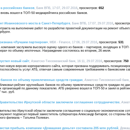
га российских банков
, Банк ВПБ, 17:07, 29.07.2016
652
 вновь вошел в ТОП-50 медиарейтинга российских банков.
нт Иоанновского моста в Санкт-Петербурге
, Банк ВПБ, 17:07, 29.07.2016
тракта на выполнение работ по разработке проектной документации на ремонт объект
рбурге.
ризнана «Лучшим партнером»
, МБК - Finance, 17:06, 29.07.2016
531
да компания заслужила высокую оценку одного из банков – партнеров, входящих в ТОП 
ера» по объему ипотечных. Награждение состоялось во вторник, 26 июля.
пустил новый сайт
, Азиатско-Тихоокеанский банк, 16:11, 29.07.2016
750
тил новую версию корпоративного сайта, которая призвана поддерживать позициониров
нтоспособность услуг АТБ, отвечая самым современным требованиям к банковским са
 банков по объему привлеченных средств граждан
, Азиатско-Тихоокеанский банк, 
ликовал рейтинг крупнейших банков по объему привлеченных средств граждан по данн
х организаций по данному показателю. АТБ уверенно вошел в ТОП-50 и занял в рейти
 тыс. руб.
Правительство Иркутской области заключили соглашение сотрудничестве
, Азиа
авительство Иркутской области заключили соглашение о социально-экономическом со
окумент подписал первый заместитель губернатора Александр Битаров; со стороны ба
ного филиала – Татьяна Полевач.
а чистая прибыль компании «Домашние деньги» составила 205 млн рублей
, Домаш