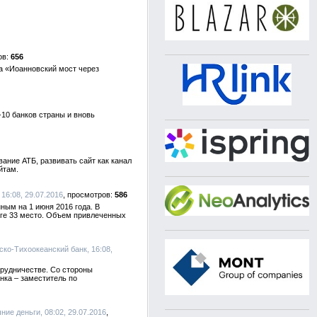
656
а «Иоанновский мост через
-10 банков страны и вновь
ание АТБ, развивать сайт как канал
йтам.
16:08, 29.07.2016
586
ым на 1 июня 2016 года. В
нге 33 место. Объем привлеченных
тско-Тихоокеанский банк, 16:08,
трудничестве. Со стороны
нка – заместитель по
ние деньги, 08:02, 29.07.2016