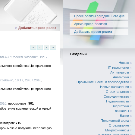
Пресс релизы сегодняшнего дня
Архив пресс-релизов
»
Добавить пресс-релиз
Добавить пресс-релиз
«
‹
›
»
Разделы
//
ал АО "Россельхозбанк", 19:17,
Новые
«
льского хозяйства Центрального
IT технологии
«
Антивирусы
«
Аналитика
«
озбанк", 19:17, 29.07.2016
Промышленность и производство
«
Новые назначения
«
льского хозяйства Центрального
Строительство
«
Сотрудничество
«
Недвижимость
«
2016
901
Энергетика
«
иобретение коммерческой и жилой
Финансы
«
Банки
«
Пенсионный фонд
«
715
Страхование
«
торой можно получить бесплатную
Микрофинансы
«