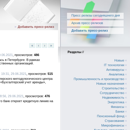
Пресс релизы сегодняшнего дня
Архив пресс-релизов
»
Добавить пресс-релиз
Добавить пресс-релиз
«
‹
›
»
Разделы
//
9.06.2021
486
сь в Петербурге. В рамках
Новые
«
ственных организаций.
IT технологии
«
Антивирусы
«
 19:31, 29.06.2021
515
Аналитика
«
терского методологического центра
Промышленность и производство
«
 «Бухгалтерский учет аренды»,
Новые назначения
«
Строительство
«
Сотрудничество
«
8:56, 29.06.2021
476
Недвижимость
«
о банк откроет кредитную линию на
Энергетика
«
Финансы
«
Банки
«
Пенсионный фонд
«
Страхование
«
Микрофинансы
«