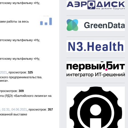
ветскому мультфильму «Ну,
гами работы за весь
ветскому мультфильму «Ну,
ветскому мультфильму «Ну,
.2021
325
йского предпринимательства.
инга».
309
та (РДЭ) «Балтийского лизинга» на
, 01:31, 04.06.2021
357
рованной выставке