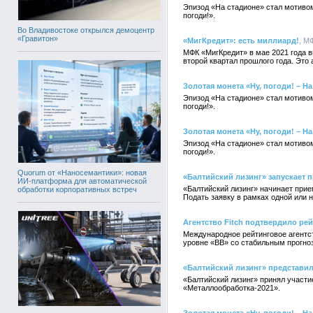
Эпизод «На стадионе» стал мотиво
погоди!».
Во Владивостоке открылся демоцентр
«Гравитон»
«МигКредит»: есть миллиард!
, М
МФК «МигКредит» в мае 2021 года в
второй квартал прошлого года. Это
Золотая монета «Ну, погоди! – Н
Эпизод «На стадионе» стал мотиво
погоди!».
Золотая монета «Ну, погоди! – Н
Эпизод «На стадионе» стал мотиво
погоди!».
Quorum от «Наносемантики»: новая
«Балтийский лизинг» запускает 
ИИ-платформа для автоматической
«Балтийский лизинг» начинает прие
обработки корпоративных встреч
Подать заявку в рамках одной или 
Агентство Fitch подтвердило ре
Международное рейтинговое агентст
уровне «ВВ» со стабильным прогно
«Балтийский лизинг» представи
«Балтийский лизинг» принял участ
«Металлообработка-2021».