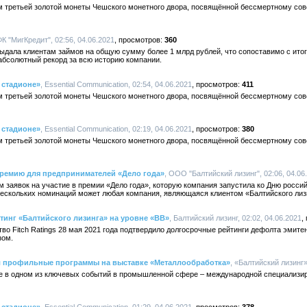
м третьей золотой монеты Чешского монетного двора, посвящённой бессмертному со
ФК "МигКредит", 02:56, 04.06.2021
360
ыдала клиентам займов на общую сумму более 1 млрд рублей, что сопоставимо с ито
 абсолютный рекорд за всю историю компании.
а стадионе»
, Essential Communication, 02:54, 04.06.2021
411
м третьей золотой монеты Чешского монетного двора, посвящённой бессмертному со
а стадионе»
, Essential Communication, 02:19, 04.06.2021
380
м третьей золотой монеты Чешского монетного двора, посвящённой бессмертному со
премию для предпринимателей «Дело года»
, ООО "Балтийский лизинг", 02:06, 04.06
м заявок на участие в премии «Дело года», которую компания запустила ко Дню росси
нескольких номинаций может любая компания, являющаяся клиентом «Балтийского лиз
йтинг «Балтийского лизинга» на уровне «BB»
, Балтийский лизинг, 02:02, 04.06.2021
во Fitch Ratings 28 мая 2021 года подтвердило долгосрочные рейтинги дефолта эмитен
зом.
л профильные программы на выставке «Металлообработка»
, «Балтийский лизинг»
ие в одном из ключевых событий в промышленной сфере – международной специализи