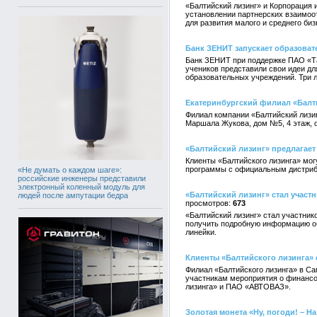
«Балтийский лизинг» и Корпорация 
установлении партнерских взаимоот
для развития малого и среднего биз
Банк ЗЕНИТ запускает образов
Банк ЗЕНИТ при поддержке ПАО «Т
учеников представили свои идеи дл
образовательных учреждений. Три 
Екатеринбургский филиал «Балт
Филиал компании «Балтийский лизин
Маршала Жукова, дом №5, 4 этаж, оф
«Балтийский лизинг» предлагает
Клиенты «Балтийского лизинга» мог
программы с официальным дистриб
«Не думать о каждом шаге»:
российские инженеры представили
электронный коленный модуль для
«Балтийский лизинг» стал участ
людей после ампутации бедра
673
«Балтийский лизинг» стал участни
получить подробную информацию об
линейки.
Клиенты «Балтийского лизинга» 
Филиал «Балтийского лизинга» в С
участникам мероприятия о финансо
лизинга» и ПАО «АВТОВАЗ».
Золотая монета «Ну, погоди! – Н