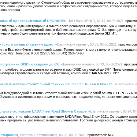
инвестиционного развития Смоленской области заключили соглашение о сотрудничест
ношений и развитии долгосрочного и эффективного сотрудничества, которое будет с
неса региона.
ательный проект «Школьный UPGRADE»
, ПАО Банк ЗЕНИТ, 02:14, 08.06.2021
атнефть» и администрации г. Альметьевска реализует образовательную инициативу
я обустройства комфортной зоны в библиотеках школ города. Отбор проходит на конку
лучших идеи будут реализованы при финансовой поддержке Банка ЗЕНИТ.
ийского лизинга» сменил адрес
, «Балтийский лизинг», 00:33, 05.06.2021
г» в Екатеринбурге сменил свой адрес. Теперь клиенты могут получить консультации и
ис 422. Телефон: 8 800 222 05 55, 8 (343) 253-70-90.
 погрузчики DISD со скидкой до 6%
, «Балтийский лизинг», 00:33, 05.06.2021
ут приобрести фронтальные погрузчики марки DISD со скидкой до 6%*. Предложение д
ьютором строительной и складской техники, компанией «НАК МАШИНЕРИ».
ником выставки строительной техники bauma СТТ Russia в Москве
, «Балтийский л
ком международной выставки строительной техники и технологий bauma CTT RUSSIA 20
 условиях лизинговых программ и специальных предложениях, которые компания реа
стали участниками LADA Fleet Road Show в Самаре
, «Балтийский лизинг», 03:24, 04
амаре выступил официальным партнером LADA Fleet Road Show 2021. Сотрудники лизи
вых программах, доступных лизингополучателям. Гостями дилерского центра «Самара
а стадионе»
, Essential Communication, 03:23, 04.06.2021
512