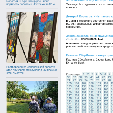
Золотая монета «Ну, погоди! – Н
Robort от 3Logic Group расширил
портфель роботами Unitree A2 и A2-W
Эпизод «На стадионе» стал мотиво
погоди!».
Дмитрий Корчагов: «Нет такого 
В Санкт-Петербурге состоялся дес
(ОЛА). Генеральный директор компа
пандемии».
Занять дешевле. «Выберу.ру» по
26.05.2021
603
Аналитический департамент финтех
рейтинг наиболее выгодных кредит
Клиенты СберЛизинга могут прио
Партнер СберЛизинга, Jaguar Land 
Dynamic Black
Росгвардеец из Запорожской области
стал призером международной премии
«Мы вместе»
Страницы:
1
2
3
4
5
6
7
36
37
38
39
40
41
42
43
71
72
73
74
75
76
77
78
105
106
107
108
109
110
1
133
134
135
136
137
138
1
161
162
163
164
165
166
1
189
190
191
192
193
194
1
217
218
219
220
221
222
2
245
246
247
248
249
250
2
273
274
275
276
277
278
2
301
302
303
304
305
306
3
329
330
331
332
333
334
3
357
358
359
360
361
362
3