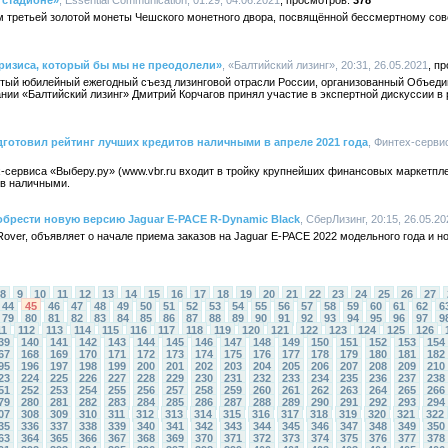
а стадионе»
, Essential Communication, 01:29, 04.06.2021
378
м третьей золотой монеты Чешского монетного двора, посвящённой бессмертному со
кризиса, который бы мы не преодолели»
, «Балтийский лизинг», 20:31, 26.05.2021
ятый юбилейный ежегодный съезд лизинговой отрасли России, организованный Объеди
нии «Балтийский лизинг» Дмитрий Корчагов принял участие в экспертной дискуссии в 
дготовил рейтинг лучших кредитов наличными в апреле 2021 года
, Финтех-сервис
-сервиса «Выберу.ру» (www.vbr.ru входит в тройку крупнейших финансовых маркетпл
ов наличными.
брести новую версию Jaguar E-PACE R-Dynamic Black
, СберЛизинг, 20:15, 26.05.20
Rover, объявляет о начале приема заказов на Jaguar E-PACE 2022 модельного года и 
8
9
10
11
12
13
14
15
16
17
18
19
20
21
22
23
24
25
26
27
44
45
46
47
48
49
50
51
52
53
54
55
56
57
58
59
60
61
62
6
79
80
81
82
83
84
85
86
87
88
89
90
91
92
93
94
95
96
97
9
11
112
113
114
115
116
117
118
119
120
121
122
123
124
125
126
39
140
141
142
143
144
145
146
147
148
149
150
151
152
153
154
67
168
169
170
171
172
173
174
175
176
177
178
179
180
181
182
95
196
197
198
199
200
201
202
203
204
205
206
207
208
209
210
23
224
225
226
227
228
229
230
231
232
233
234
235
236
237
238
51
252
253
254
255
256
257
258
259
260
261
262
263
264
265
266
79
280
281
282
283
284
285
286
287
288
289
290
291
292
293
294
07
308
309
310
311
312
313
314
315
316
317
318
319
320
321
322
35
336
337
338
339
340
341
342
343
344
345
346
347
348
349
350
63
364
365
366
367
368
369
370
371
372
373
374
375
376
377
378