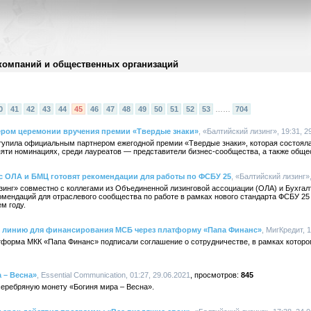
компаний и общественных организаций
0
41
42
43
44
45
46
47
48
49
50
51
52
53
……
704
нером церемонии вручения премии «Твердые знаки»
, «Балтийский лизинг», 19:31, 2
тупила официальным партнером ежегодной премии «Твердые знаки», которая состояла
пяти номинациях, среди лауреатов — представители бизнес-сообщества, а также обще
с ОЛА и БМЦ готовят рекомендации для работы по ФСБУ 25
, «Балтийский лизинг»,
инг» совместно с коллегами из Объединенной лизинговой ассоциации (ОЛА) и Бухгал
мендаций для отраслевого сообщества по работе в рамках нового стандарта ФСБУ 25
м году.
 линию для финансирования МСБ через платформу «Папа Финанс»
, МигКредит, 1
форма МКК «Папа Финанс» подписали соглашение о сотрудничестве, в рамках которог
 – Весна»
, Essential Communication, 01:27, 29.06.2021
845
еребряную монету «Богиня мира – Весна».