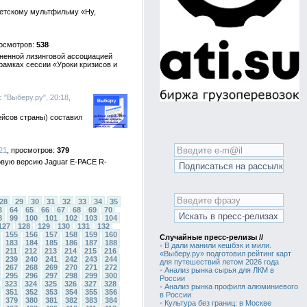
ветскому мультфильму «Ну,
538
ненной лизинговой ассоциацией
рамках сессии «Уроки кризисов и
 "Выберу.ру", 20:18,
ейсов страны) составил
21
379
новую версию Jaguar E-PACE R-
28
29
30
31
32
33
34
35
3
64
65
66
67
68
69
70
8
99
100
101
102
103
104
127
128
129
130
131
132
155
156
157
158
159
160
Случайные пресс-релизы //
183
184
185
186
187
188
•
В дали манили кешбэк и мили.
211
212
213
214
215
216
«Выберу.ру» подготовил рейтинг карт
239
240
241
242
243
244
для путешествий летом 2026 года
267
268
269
270
271
272
•
Анализ рынка сырья для ЛКМ в
295
296
297
298
299
300
России
323
324
325
326
327
328
•
Анализ рынка профиля алюминиевого
351
352
353
354
355
356
в России
379
380
381
382
383
384
•
Культура без границ: в Москве