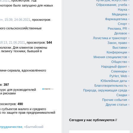
Культура, искусство
«
06.2021
712
Образование, учеба
«
 которое было запущено для новых
Наука
«
Медицина
«
Фармацевтика
«
», 15:39, 24.06.2021
Спорт
«
орого сельскохозяйственные
Реклама, PR
«
Деловое
«
Логистика и транспорт
«
18:13, 21.06.2021
544
Закон, право
«
нологии. Для клиентов снижены
Выставки
«
 лизингу техники, бывшей в
Конференции
«
Мнения специалистов
«
Общество
«
Народный фронт
«
мини-сериала, вдохновлённого
Семинары
«
РуНет, Web
«
Юбилейные даты
«
397
Благотворительность
«
курс для руководителей
Природа, окружающая среда
«
 и рисками
Скидки
«
Прочие события
«
490
Другие статьи
«
 субъектов малого и среднего
о по защите прав предпринимателей
Сегодня у нас публикуются
//
отрудничестве
, «Балтийский