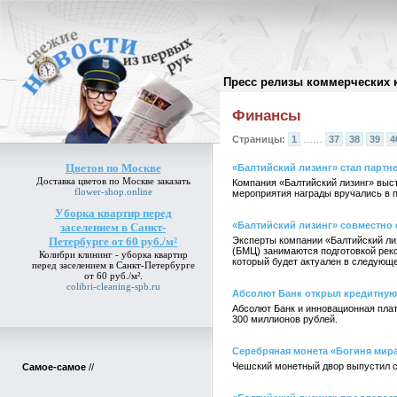
Пресс релизы коммерческих 
Архив пресс-релизов
//
Финансы
Страницы:
1
……
37
38
39
4
Цветов по Москве
«Балтийский лизинг» стал парт
Доставка
цветов по Москве
заказать
Компания «Балтийский лизинг» выс
flower-shop.online
мероприятия награды вручались в 
Уборка квартир перед
«Балтийский лизинг» совместно 
заселением в Санкт-
Петербурге от 60 руб./м²
Эксперты компании «Балтийский лиз
(БМЦ) занимаются подготовкой реко
Колибри клининг -
уборка квартир
который будет актуален в следующе
перед заселением в Санкт-Петербурге
от 60 руб./м²
.
colibri-cleaning-spb.ru
Абсолют Банк открыл кредитную
Абсолют Банк и инновационная плат
300 миллионов рублей.
Серебряная монета «Богиня мира
Чешский монетный двор выпустил с
Самое-самое
//