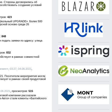
ве. Стороны договорились об
пособствовать созданию условий
423
 «Школьный UPGRADE». Более 500
рсной основе среди 26
848
 подать заявки по адресу: улица
832
ействует в рамках совместной
изинг», 03:27, 04.06.2021
21. Посетители мероприятия могли
лизует в рамках своей продуктовой
.06.2021
515
нговой компании рассказали
-Авто» стали клиенты «Балтийского