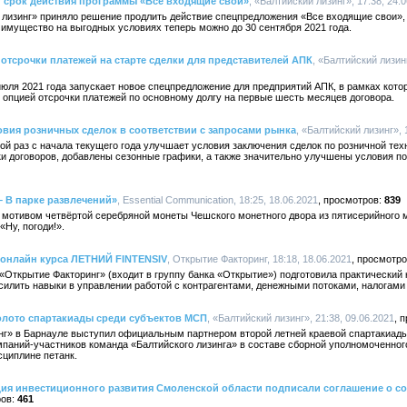
т срок действия программы «Все входящие свои»
, «Балтийский лизинг», 17:38, 24.
 лизинг» приняло решение продлить действие спецпредложения «Все входящие свои»,
имущество на выгодных условиях теперь можно до 30 сентября 2021 года.
 отсрочки платежей на старте сделки для представителей АПК
, «Балтийский лизинг
июля 2021 года запускает новое спецпредложение для предприятий АПК, в рамках кот
 опцией отсрочки платежей по основному долгу на первые шесть месяцев договора.
овия розничных сделок в соответствии с запросами рынка
, «Балтийский лизинг», 
ой раз с начала текущего года улучшает условия заключения сделок по розничной тех
 договоров, добавлены сезонные графики, а также значительно улучшены условия по
– В парке развлечений»
, Essential Communication, 18:25, 18.06.2021
839
 мотивом четвёртой серебряной монеты Чешского монетного двора из пятисерийного 
Ну, погоди!».
 онлайн курса ЛЕТНИЙ FINTENSIV
, Открытие Факторинг, 18:18, 18.06.2021
Открытие Факторинг» (входит в группу банка «Открытие») подготовила практический 
илить навыки в управлении работой с контрагентами, денежными потоками, налогами
олото спартакиады среди субъектов МСП
, «Балтийский лизинг», 21:38, 09.06.2021
нг» в Барнауле выступил официальным партнером второй летней краевой спартакиады
мпаний-участников команда «Балтийского лизинга» в составе сборной уполномоченног
сциплине петанк.
ция инвестиционного развития Смоленской области подписали соглашение о с
461