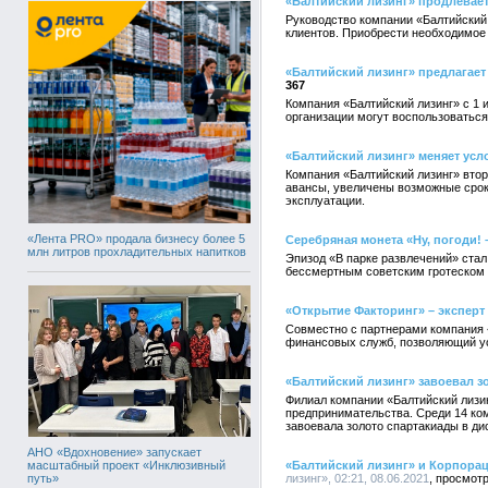
«Балтийский лизинг» продлевае
Руководство компании «Балтийский
клиентов. Приобрести необходимое 
«Балтийский лизинг» предлагает
367
Компания «Балтийский лизинг» с 1 
организации могут воспользоваться
«Балтийский лизинг» меняет усл
Компания «Балтийский лизинг» втор
авансы, увеличены возможные сроки
эксплуатации.
«Лента PRO» продала бизнесу более 5
Серебряная монета «Ну, погоди! 
млн литров прохладительных напитков
Эпизод «В парке развлечений» стал
бессмертным советским гротеском «
«Открытие Факторинг» – эксперт
Совместно с партнерами компания «
финансовых служб, позволяющий ус
«Балтийский лизинг» завоевал з
Филиал компании «Балтийский лизи
предпринимательства. Среди 14 ко
завоевала золото спартакиады в ди
АНО «Вдохновение» запускает
масштабный проект «Инклюзивный
«Балтийский лизинг» и Корпора
путь»
лизинг», 02:21, 08.06.2021