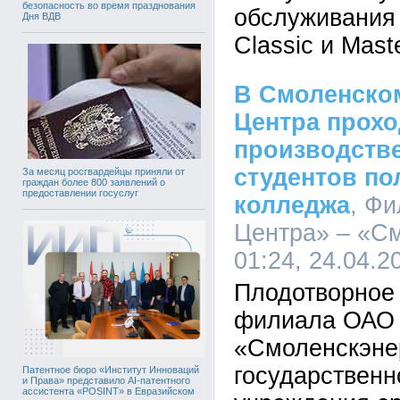
безопасность во время празднования
обслуживания 
Дня ВДВ
Classic и Mast
В Смоленско
Центра прохо
производстве
студентов по
За месяц росгвардейцы приняли от
граждан более 800 заявлений о
предоставлении госуслуг
колледжа
, Ф
Центра» – «См
01:24, 24.04.2
Плодотворное 
филиала ОАО 
«Смоленскэнер
государственн
Патентное бюро «Институт Инноваций
и Права» представило AI-патентного
ассистента «POSINT» в Евразийском