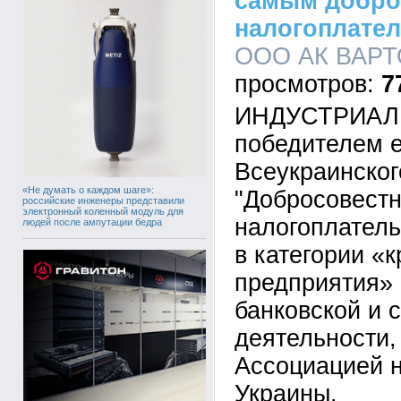
самым добро
налогоплате
ООО АК ВАРТО,
7
ИНДУСТРИАЛБ
победителем 
Всеукраинског
«Не думать о каждом шаге»:
"Добросовест
российские инженеры представили
электронный коленный модуль для
налогоплатель
людей после ампутации бедра
в категории «
предприятия» 
банковской и 
деятельности,
Ассоциацией 
Украины.