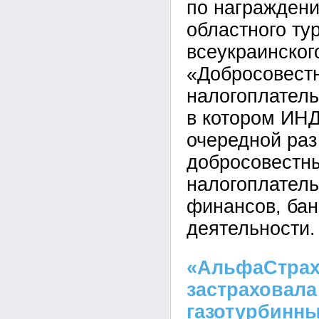
по награжден
областного ту
всеукраинског
«Добросовест
налогоплатель
в котором И
очередной ра
добросовестн
налогоплател
финансов, бан
деятельности.
«АльфаСтрах
застраховала
газотурбинны