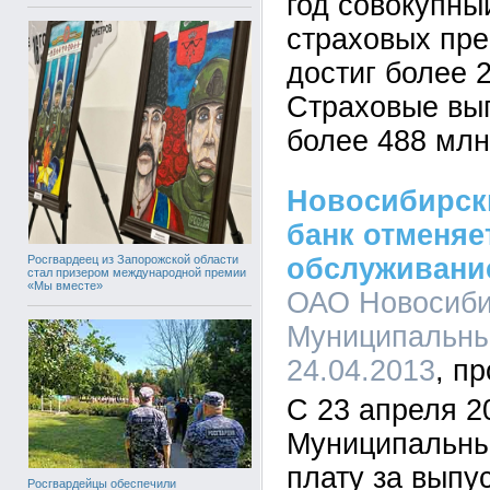
год совокупны
страховых пре
достиг более 2
Страховые вы
более 488 млн
Новосибирск
банк отменяе
Росгвардеец из Запорожской области
обслуживани
стал призером международной премии
«Мы вместе»
ОАО Новосиби
Муниципальный
24.04.2013
С 23 апреля 2
Муниципальны
плату за выпу
Росгвардейцы обеспечили