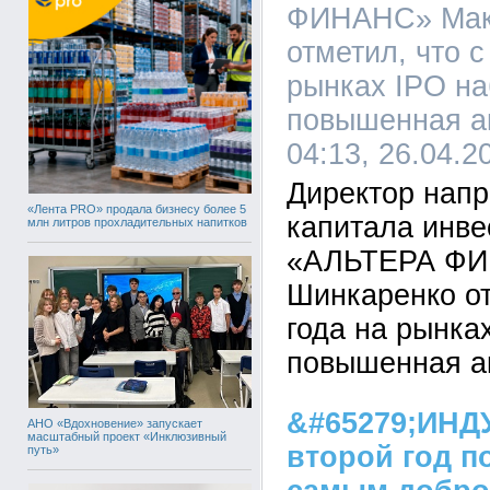
ФИНАНС» Мак
отметил, что с
рынках IPO н
повышенная ак
04:13, 26.04.2
Директор нап
«Лента PRO» продала бизнесу более 5
капитала инве
млн литров прохладительных напитков
«АЛЬТЕРА ФИ
Шинкаренко от
года на рынка
повышенная ак
&#65279;ИН
АНО «Вдохновение» запускает
масштабный проект «Инклюзивный
второй год п
путь»