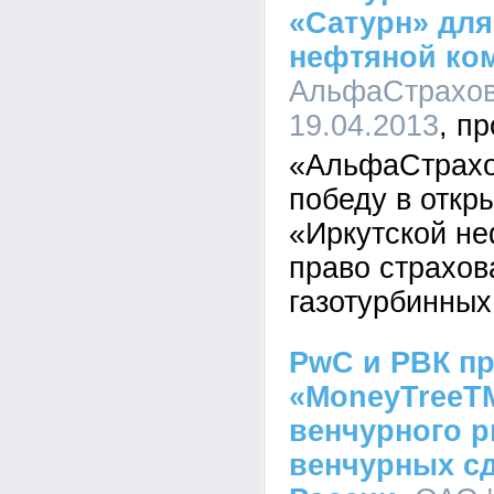
«Сатурн» для
нефтяной ко
АльфаСтрахова
19.04.2013
«АльфаСтрахо
победу в откр
«Иркутской не
право страхов
газотурбинных
PwC и РВК п
«MoneyTreeTM
венчурного р
венчурных сд