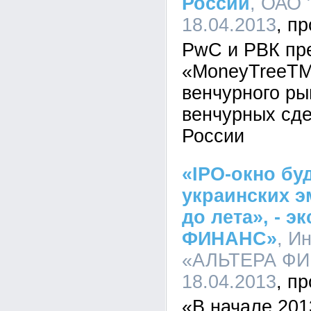
России
, ОАО 
18.04.2013
PwC и РВК пр
«MoneyTreeTM
венчурного ры
венчурных сде
России
«IPO-окно бу
украинских 
до лета», - 
ФИНАНС»
, И
«АЛЬТЕРА ФИН
18.04.2013
«В начале 201