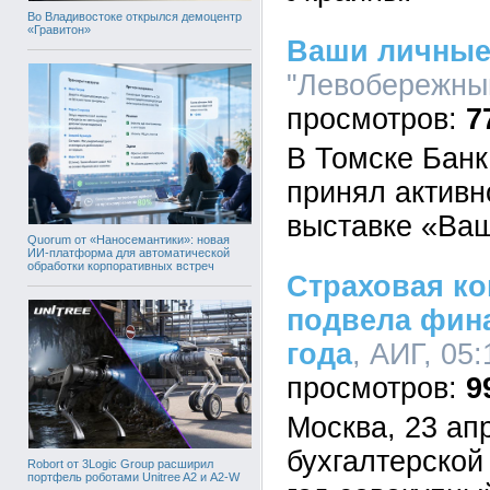
Во Владивостоке открылся демоцентр
«Гравитон»
Ваши личные
"Левобережный
7
В Томске Бан
принял активн
выставке «Ва
Quorum от «Наносемантики»: новая
ИИ-платформа для автоматической
обработки корпоративных встреч
Страховая ко
подвела фина
года
, АИГ, 05:
9
Москва, 23 ап
бухгалтерской
Robort от 3Logic Group расширил
портфель роботами Unitree A2 и A2-W