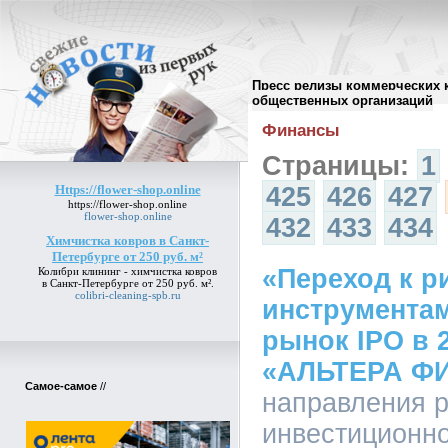
Пресс релизы коммерческих 
Архив пресс-релизов
//
общественных организаций
Финансы
Страницы:
1
Https://flower-shop.online
425
426
427
https://flower-shop.online
flower-shop.online
432
433
434
Химчистка ковров в Санкт-
Петербурге от 250 руб. м²
«Переход к 
Колибри клининг -
химчистка ковров
в Санкт-Петербурге от 250 руб. м²
.
colibri-cleaning-spb.ru
инструмента
рынок IPO в 2
«АЛЬТЕРА Ф
Самое-самое
//
направления р
инвестиционн