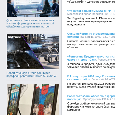
«Уралкалий» - одного из ведущих м
Что будет с рынком МФО в РФ –
Мастерская пресс-релизов, 10:10, 1
За 10 дней до начала III Южнорос
Quorum от «Наносемантики»: новая
на участие в нем зарезервировано.
ИИ-платформа для автоматической
популярность.
обработки корпоративных встреч
CustomsForum.ru о возрождении
области
, Банк ВПБ, 10:09, 13.07.20
CustomsForum.ru рассказывает о с
импортозамещения на примере реа
области.
«Ренессанс Кредит» запустил пи
через интернет-банк
, Ренессанс Кр
«Ренессанс Кредит», один из лидер
запустил пилотный проект по выдач
Robort от 3Logic Group расширил
портфель роботами Unitree A2 и A2-W
В I полугодии 2016 года Россель
сезонных работ
, Липецкий РФ АО"Р
По состоянию на 01.07.2016 Россел
работ 97 млрд рублей кредитных ср
Россельхозбанк обеспечил ферм
посевную
, Оренбургский РФ АО "Ро
Оренбургский региональный филиал
фермера», в ходе которого были п
кампании.