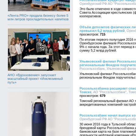
Россельхозбанк кредитует каждо
Оренбургский РФ АО "Россельхозбанк
Это было отмечено в ходе совместн
Совета Ассоциации крестьянских (
«Лента PRO» продала бизнесу более 5
кооперативов.
млн литров прохладительных напитков
Объём депозитов физических ли
превысил 6,2 млрд рублей
, Орен
715
По итогам первого полугодия 2016 
Оренбургском филиале Россельхозб
9% с начала года. За этот период 
сумму 5,2 млрд рублей.
Ульяновский филиал Россельхоз
региональным Фондом поручител
Россельхозбанк, Ульяновский филиал
Ульяновский филиал Россельхозбан
АНО «Вдохновение» запускает
региональным Фондом поручительств
масштабный проект «Инклюзивный
путь»
Россельхозбанка расширяет спи
Томске
, АО "Россельхозбанк", Томс
679
Томский региональный филиал АО «
аккредитованных компаний-застр
Россельхозбанк начал выпуск к
Оренбургский РФ АО "Россельхозбан
30 июня 2016 года в Тульской облас
брендовой карты Россельхозбанка 
банковская карта на базе платежн
лояльности нефтяной компании «Р