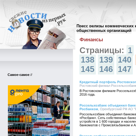
Пресс релизы коммерческих 
Архив пресс-релизов
//
общественных организаций
Финансы
Страницы:
1
138
139
140
145
146
147
Самое-самое
//
Кредитный портфель Ростовског
Ростовский филиал Россельхозбанка
В Ростовском филиале Россельхозб
2016 года.
Россельхозбанк объединил банк
Росбанком
, Оренбургский РФ АО "Р
Россельхозбанк объединил банком
«Росбанк». Сеть собственных банк
устройств в 1 600 городах и насел
банкоматов с Промсвязьбанком и 