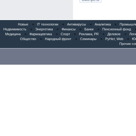
Новые
«
IT технологии
«
Антивирусы
«
Аналитика
«
Промышлен
Недвижимость
«
Энергетика
«
Финансы
«
Банки
«
Пенсионный фонд
Медицина
«
Фармацевтика
«
Спорт
«
Реклама, PR
«
Деловое
«
Логи
Общество
«
Народный фронт
«
Семинары
«
РуНет, Web
«
Юб
Прочие со