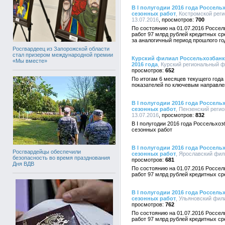
В I полугодии 2016 года Россель
сезонных работ
, Костромской рег
13.07.2016
700
По состоянию на 01.07.2016 Россел
работ 97 млрд рублей кредитных с
за аналогичный период прошлого го
Росгвардеец из Запорожской области
стал призером международной премии
Курский филиал Россельхозбанка
«Мы вместе»
2016 года
, Курский региональный ф
652
По итогам 6 месяцев текущего года
показателей по ключевым направле
В I полугодии 2016 года Россель
сезонных работ
, Пензенский реги
13.07.2016
832
В I полугодии 2016 года Россельхо
сезонных работ
В I полугодии 2016 года Россель
Росгвардейцы обеспечили
сезонных работ
, Ярославский фили
безопасность во время празднования
681
Дня ВДВ
По состоянию на 01.07.2016 Россел
работ 97 млрд рублей кредитных ср
В I полугодии 2016 года Россель
сезонных работ
, Ульяновский фили
762
По состоянию на 01.07.2016 Россел
работ 97 млрд рублей кредитных ср