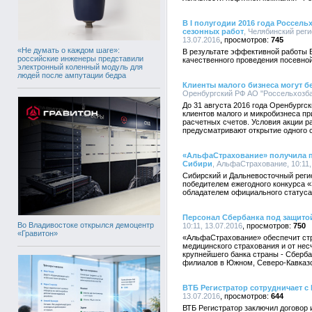
В I полугодии 2016 года Россель
сезонных работ
, Челябинский рег
13.07.2016
745
«Не думать о каждом шаге»:
В результате эффективной работы 
российские инженеры представили
качественного проведения посевно
электронный коленный модуль для
людей после ампутации бедра
Клиенты малого бизнеса могут б
Оренбургский РФ АО "Россельхозбан
До 31 августа 2016 года Оренбургс
клиентов малого и микробизнеса пр
расчетных счетов. Условия акции р
предусматривают открытие одного с
«АльфаСтрахование» получила пр
Сибири
, АльфаСтрахование, 10:11,
Сибирский и Дальневосточный рег
победителем ежегодного конкурса «
обладателем официального статуса
Персонал Сбербанка под защит
Во Владивостоке открылся демоцентр
10:11, 13.07.2016
750
«Гравитон»
«АльфаСтрахование» обеспечит ст
медицинского страхования и от нес
крупнейшего банка страны - Сберб
филиалов в Южном, Северо-Кавказ
ВТБ Регистратор сотрудничает с
13.07.2016
644
ВТБ Регистратор заключил договор 