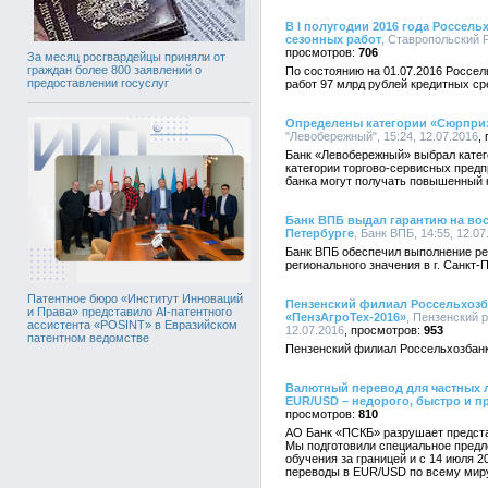
В I полугодии 2016 года Россель
сезонных работ
, Ставропольский Р
706
За месяц росгвардейцы приняли от
граждан более 800 заявлений о
По состоянию на 01.07.2016 Россел
предоставлении госуслуг
работ 97 млрд рублей кредитных ср
Определены категории «Сюрприз»
"Левобережный", 15:24, 12.07.2016
Банк «Левобережный» выбрал катег
категории торгово-сервисных предп
банка могут получать повышенный к
Банк ВПБ выдал гарантию на вос
Петербурге
, Банк ВПБ, 14:55, 12.07
Банк ВПБ обеспечил выполнение ре
регионального значения в г. Санкт-
Патентное бюро «Институт Инноваций
Пензенский филиал Россельхозба
и Права» представило AI-патентного
«ПензАгроТех-2016»
, Пензенский 
ассистента «POSINT» в Евразийском
12.07.2016
953
патентном ведомстве
Пензенский филиал Россельхозбанк
Валютный перевод для частных л
EUR/USD – недорого, быстро и п
810
АО Банк «ПСКБ» разрушает представ
Мы подготовили специальное предло
обучения за границей и с 14 июля 2
переводы в EUR/USD по всему мир