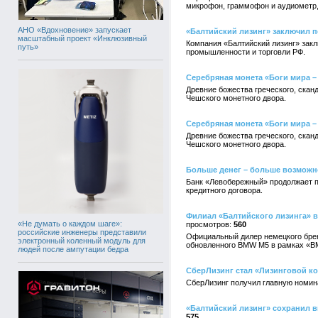
микрофон, граммофон и аудиометр,
АНО «Вдохновение» запускает
«Балтийский лизинг» заключил п
масштабный проект «Инклюзивный
Компания «Балтийский лизинг» зак
путь»
промышленности и торговли РФ.
Серебряная монета «Боги мира –
Древние божества греческого, скан
Чешского монетного двора.
Серебряная монета «Боги мира –
Древние божества греческого, скан
Чешского монетного двора.
Больше денег – больше возможн
Банк «Левобережный» продолжает п
кредитного договора.
Филиал «Балтийского лизинга» 
«Не думать о каждом шаге»:
560
российские инженеры представили
Официальный дилер немецкого брен
электронный коленный модуль для
обновленного BMW M5 в рамках «B
людей после ампутации бедра
СберЛизинг стал «Лизинговой к
СберЛизинг получил главную номина
«Балтийский лизинг» сохранил в
575