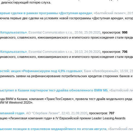
 диагностирующий потерю слуха.
ервые сделки в рамках программы «Доступная аренда»
, «Балтийский лизинг», 20:
лючила первые две сделки на условиях новой госпрограммы «Доступная аренда», кото
 Кетцалькоатль»
, Essential Communication s.r.o., 20:56, 25.09.2020
998
динавского, славянского, южноамериканского и египетского происхождения стали пре
 Кетцалькоатль»
, Essential Communication s.r.o., 16:13, 24.09.2020
706
динавского, славянского, южноамериканского и египетского происхождения стали пре
остей: акция «Рефинансируем под 4,9% годовых»
, Банк «Левобережный», 15:59, 2
ринимать заявки на рефинансирование потребительских кредитов сторонних банков 
выступил в Казани партнером тест-драйва обновленного BMW M5
, «Балтийский ли
да BMW в Казани, компания «ТрансТехСервис», провела тест-драйв модельного ряда
MW M Weekend 2020».
омпанией года»
, АО "Сбербанк Лизинг", 22:43, 21.09.2020
707
цию «Лизинговая компания года» в IV Евразийской премии Leader Leasing Awards
ысокие позиции в отраслевом медиарейтинге по итогам августа
, «Балтийский лиз