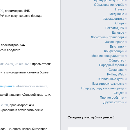
Культура, искусство
«
Образование, учеба
«
Наука
«
020
545
Медицина
«
%* при покупке авто бренда
Фармацевтика
«
Спорт
«
Реклама, PR
«
Деловое
«
Логистика и транспорт
«
Закон, право
«
547
Выставки
«
го и среднего
Конференции
«
Мнения специалистов
«
Общество
«
dit, 23:39, 28.09.2020
Народный фронт
«
Семинары
«
авить многодетным семьям более
РуНет, Web
«
Юбилейные даты
«
Благотворительность
«
ям рынка
, «Балтийский лизинг»,
Природа, окружающая среда
«
Скидки
«
кцией издания «Деловой квартал».
Прочие события
«
Другие статьи
«
9.2020
467
ирования в технологические
Сегодня у нас публикуются
//
лла – учёного, который изобрёл