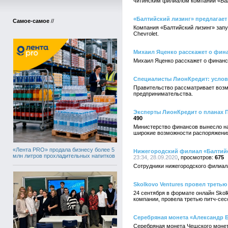
читинским филиалом компании «Бал
«Балтийский лизинг» предлагает 
Самое-самое
//
Компания «Балтийский лизинг» запу
Chevrolet.
Михаил Яценко расскажет о фин
Михаил Яценко расскажет о финанс
Специалисты ЛионКредит: услови
Правительство рассматривает возм
предпринимательства.
Эксперты ЛионКредит о планах 
490
Министерство финансов вынесло на
широкие возможности распоряжени
«Лента PRO» продала бизнесу более 5
Нижегородский филиал «Балтийс
млн литров прохладительных напитков
23:34, 28.09.2020
675
Сотрудники нижегородского филиала
Skolkovo Ventures провел третью
24 сентября в формате онлайн Sko
компании, провела третью питч-сес
Серебряная монета «Александр 
Серебряная монета Чешского монетн