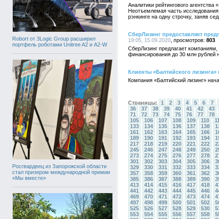
Аналитики рейтингового агентства 
Неотъемлемая часть исследования –
рэнкинге на одну строчку, заняв се
СберЛизинг предоставляет пре
Robort от 3Logic Group расширил
19:05, 15.09.2020
803
портфель роботами Unitree A2 и A2-W
СберЛизинг предлагает компаниям,
финансирования до 30 млн рублей н
Клиенты «Балтийского лизинга» 
Компания «Балтийский лизинг» нач
Страницы:
1
2
3
4
5
6
7
36
37
38
39
40
41
42
43
71
72
73
74
75
76
77
78
105
106
107
108
109
110
1
133
134
135
136
137
138
1
161
162
163
164
165
166
1
189
190
191
192
193
194
1
217
218
219
220
221
222
2
245
246
247
248
249
250
2
273
274
275
276
277
278
2
301
302
303
304
305
306
3
Росгвардеец из Запорожской области
329
330
331
332
333
334
3
стал призером международной премии
357
358
359
360
361
362
3
«Мы вместе»
385
386
387
388
389
390
3
413
414
415
416
417
418
4
441
442
443
444
445
446
4
469
470
471
472
473
474
4
497
498
499
500
501
502
5
525
526
527
528
529
530
5
553
554
555
556
557
558
5