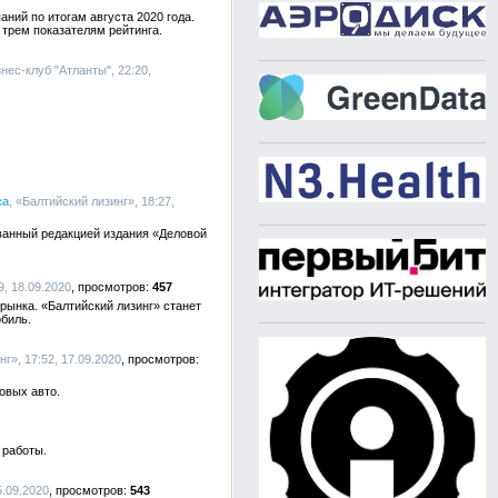
ий по итогам августа 2020 года.
 трем показателям рейтинга.
знес-клуб "Атланты", 22:20,
са
, «Балтийский лизинг», 18:27,
ванный редакцией издания «Деловой
9, 18.09.2020
457
рынка. «Балтийский лизинг» станет
обиль.
нг», 17:52, 17.09.2020
овых авто.
 работы.
5.09.2020
543