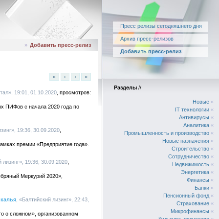
Пресс релизы сегодняшнего дня
Архив пресс-релизов
»
Добавить пресс-релиз
Добавить пресс-релиз
«
‹
›
»
Разделы
//
ал», 19:01, 01.10.2020
Новые
«
х ПИФов с начала 2020 года по
IT технологии
«
Антивирусы
«
Аналитика
«
зинг», 19:36, 30.09.2020
Промышленность и производство
«
Новые назначения
«
амках премии «Предприятие года».
Строительство
«
Сотрудничество
«
 лизинг», 19:36, 30.09.2020
Недвижимость
«
Энергетика
«
ебряный Меркурий 2020»,
Финансы
«
Банки
«
Пенсионный фонд
«
йкалья
, «Балтийский лизинг», 22:43,
Страхование
«
Микрофинансы
«
то о сложном», организованном