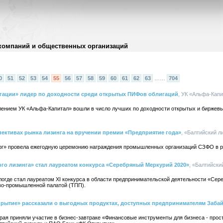
компаний и общественных организаций
0
51
52
53
54
55
56
57
58
59
60
61
62
63
……
704
ации» лидер по доходности среди открытых ПИФов облигаций
, УК «Альфа-Капит
лением УК «Альфа-Капитал» вошли в число лучших по доходности открытых и биржевы
пективах рынка лизинга на вручении премии «Предприятие года»
, «Балтийский ли
рг» провела ежегодную церемонию награждения промышленных организаций СЗФО в р
го лизинга» стал лауреатом конкурса «Серебряный Меркурий 2020»
, «Балтийский
логде стал лауреатом XI конкурса в области предпринимательской деятельности «Сер
ово-промышленной палатой (ТПП).
крытие» рассказали о выгодных продуктах, доступных предпринимателям Заба
ая приняли участие в бизнес-завтраке «Финансовые инструменты для бизнеса - прос