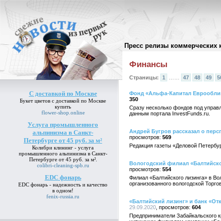
Пресс релизы коммерческих 
Архив пресс-релизов
//
Финансы
Страницы:
1
……
47
48
49
5
С доставкой по Москве
Фонд «Альфа-Капитал Еврооблиг
350
Букет цветов
с доставкой по Москве
купить
Сразу несколько фондов под управ
flower-shop.online
данным портала InvestFunds.ru.
Услуга промышленного
Андрей Бугров рассказал о перс
альпинизма в Санкт-
569
Петербурге от 45 руб. за м²
Редакция газеты «Деловой Петербу
Колибри клининг -
услуга
промышленного альпинизма в Санкт-
Петербурге от 45 руб. за м²
.
Вологодский филиал «Балтийско
colibri-cleaning-spb.ru
554
EDC фонарь
Филиал «Балтийского лизинга» в Во
организованного вологодской Торг
EDC фонарь
- надежность и качество
в одном!
fenix-russia.ru
«Балтийский лизинг» и банк «От
29.09.2020
604
Предприниматели Забайкальского кр