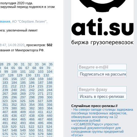
полугодия 2020 года.
изируемый период поднялся в этом
ования
, АО "Сбербанк Лизинг",
нга: увеличенный лимит
8:47, 14.09.2020
502
ования от Минпромторга РФ.
28
29
30
31
32
33
34
35
3
64
65
66
67
68
69
70
8
99
100
101
102
103
104
127
128
129
130
131
132
155
156
157
158
159
160
183
184
185
186
187
188
211
212
213
214
215
216
239
240
241
242
243
244
267
268
269
270
271
272
295
296
297
298
299
300
323
324
325
326
327
328
351
352
353
354
355
356
Случайные пресс-релизы //
379
380
381
382
383
384
•
На северо-западе столицы задержана
407
408
409
410
411
412
пособница телефонных аферистов,
435
436
437
438
439
440
обманувших москвичку на 12
463
464
465
466
467
468
миллионов рублей
491
492
493
494
495
496
•
«1С&#8209;Рарус» упростил
519
520
521
522
523
524
кадровый документооборот для
547
548
549
550
551
552
сотрудников группы предприятий
575
576
577
578
579
580
«Готэк»