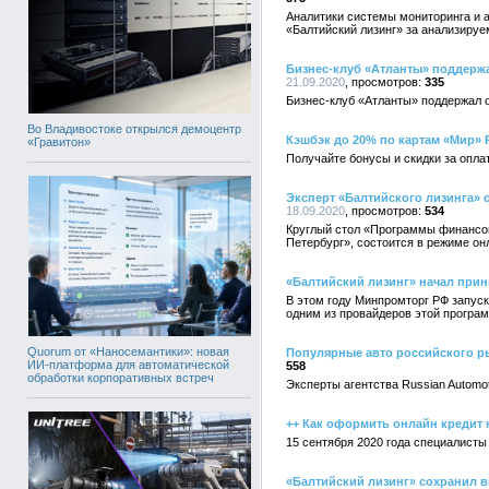
Аналитики системы мониторинга и 
«Балтийский лизинг» за анализируе
Бизнес-клуб «Атланты» поддерж
21.09.2020
335
Бизнес-клуб «Атланты» поддержал 
Во Владивостоке открылся демоцентр
Кэшбэк до 20% по картам «Мир» 
«Гравитон»
Получайте бонусы и скидки за опла
Эксперт «Балтийского лизинга» 
18.09.2020
534
Круглый стол «Программы финансов
Петербург», состоится в режиме он
«Балтийский лизинг» начал прин
В этом году Минпромторг РФ запуск
одним из провайдеров этой програм
Quorum от «Наносемантики»: новая
Популярные авто российского р
ИИ-платформа для автоматической
558
обработки корпоративных встреч
Эксперты агентства Russian Automot
++ Как оформить онлайн кредит н
15 сентября 2020 года специалисты
«Балтийский лизинг» сохранил в