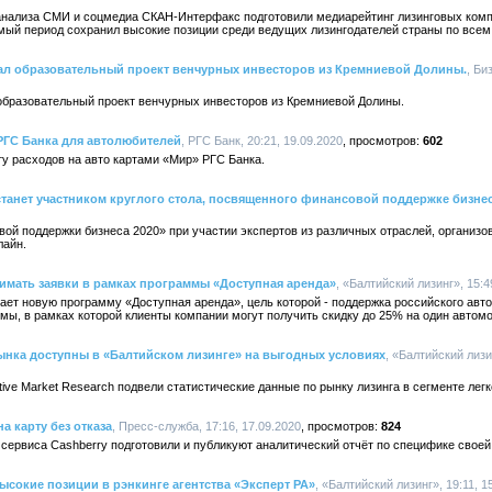
анализа СМИ и соцмедиа СКАН-Интерфакс подготовили медиарейтинг лизинговых компан
мый период сохранил высокие позиции среди ведущих лизингодателей страны по всем
ал образовательный проект венчурных инвесторов из Кремниевой Долины.
, Би
образовательный проект венчурных инвесторов из Кремниевой Долины.
РГС Банка для автолюбителей
, РГС Банк, 20:21, 19.09.2020
602
ту расходов на авто картами «Мир» РГС Банка.
станет участником круглого стола, посвященного финансовой поддержке бизне
ой поддержки бизнеса 2020» при участии экспертов из различных отраслей, организо
лайн.
имать заявки в рамках программы «Доступная аренда»
, «Балтийский лизинг», 15:4
ает новую программу «Доступная аренда», цель которой - поддержка российского авто
мы, в рамках которой клиенты компании могут получить скидку до 25% на один автом
ынка доступны в «Балтийском лизинге» на выгодных условиях
, «Балтийский лизи
ive Market Research подвели статистические данные по рынку лизинга в сегменте легк
а карту без отказа
, Пресс-служба, 17:16, 17.09.2020
824
 сервиса Cashberry подготовили и публикуют аналитический отчёт по специфике своей
ысокие позиции в рэнкинге агентства «Эксперт РА»
, «Балтийский лизинг», 19:11, 1