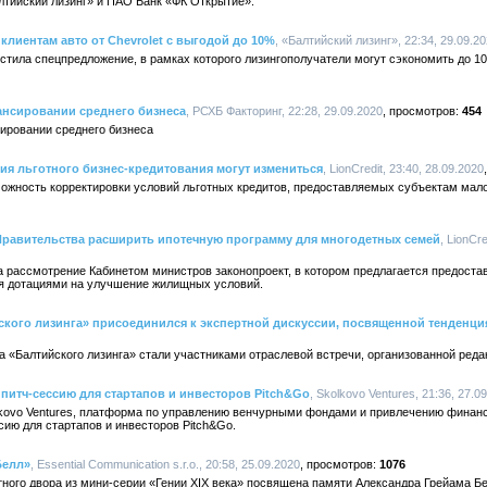
тийский лизинг» и ПАО Банк «ФК Открытие».
клиентам авто от Chevrolet с выгодой до 10%
, «Балтийский лизинг», 22:34, 29.09.2
стила спецпредложение, в рамках которого лизингополучатели могут сэкономить до 10
ансировании среднего бизнеса
, РСХБ Факторинг, 22:28, 29.09.2020
454
ировании среднего бизнеса
я льготного бизнес-кредитования могут измениться
, LionCredit, 23:40, 28.09.2020
ожность корректировки условий льготных кредитов, предоставляемых субъектам мало
Правительства расширить ипотечную программу для многодетных семей
, LionCre
 рассмотрение Кабинетом министров законопроект, в котором предлагается предост
я дотациями на улучшение жилищных условий.
кого лизинга» присоединился к экспертной дискуссии, посвященной тенденци
 «Балтийского лизинга» стали участниками отраслевой встречи, организованной реда
 питч-сессию для стартапов и инвесторов Pitch&Go
, Skolkovo Ventures, 21:36, 27.0
lkovo Ventures, платформа по управлению венчурными фондами и привлечению финанс
сию для стартапов и инвесторов Pitch&Go.
Белл»
, Essential Communication s.r.o., 20:58, 25.09.2020
1076
ого двора из мини-серии «Гении XIX века» посвящена памяти Александра Грейама Бе