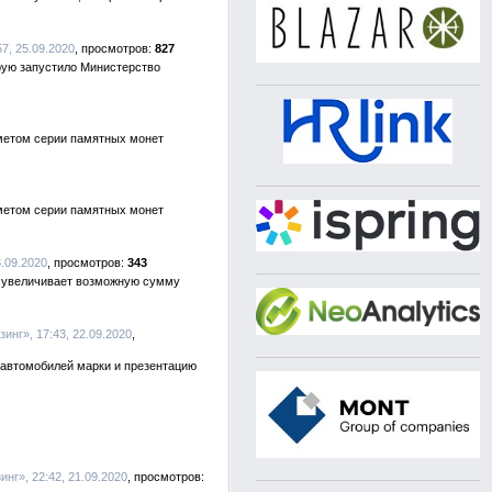
57, 25.09.2020
827
рую запустило Министерство
дметом серии памятных монет
дметом серии памятных монет
3.09.2020
343
и увеличивает возможную сумму
зинг», 17:43, 22.09.2020
 автомобилей марки и презентацию
инг», 22:42, 21.09.2020