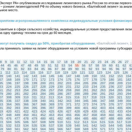
«Эксперт РА» опубликовали исследование лизингового рынка России по итогам первого 
 рэнкинг лизингодателей РФ по объему нового бизнеса. «Балтийский лизинг» за анал
дьмое место.
дприятиям агропромышленного комплекса индивидуальные условия финансир
 занятым в сфере сельского хозяйства, индивидуальные условия предоставления лизи
а одну единицу техники на срок до 60 месяцев.
могут получить скидку до 50%, приобретая оборудование
, «Балтийский лизинг», 1
ала принимать заявки на лизинг оборудования на условиях новой программы субсидир
8
9
10
11
12
13
14
15
16
17
18
19
20
21
22
23
24
25
26
27
44
45
46
47
48
49
50
51
52
53
54
55
56
57
58
59
60
61
62
6
79
80
81
82
83
84
85
86
87
88
89
90
91
92
93
94
95
96
97
9
11
112
113
114
115
116
117
118
119
120
121
122
123
124
125
126
39
140
141
142
143
144
145
146
147
148
149
150
151
152
153
154
67
168
169
170
171
172
173
174
175
176
177
178
179
180
181
182
95
196
197
198
199
200
201
202
203
204
205
206
207
208
209
210
23
224
225
226
227
228
229
230
231
232
233
234
235
236
237
238
51
252
253
254
255
256
257
258
259
260
261
262
263
264
265
266
79
280
281
282
283
284
285
286
287
288
289
290
291
292
293
294
07
308
309
310
311
312
313
314
315
316
317
318
319
320
321
322
35
336
337
338
339
340
341
342
343
344
345
346
347
348
349
350
63
364
365
366
367
368
369
370
371
372
373
374
375
376
377
378
91
392
393
394
395
396
397
398
399
400
401
402
403
404
405
406
19
420
421
422
423
424
425
426
427
428
429
430
431
432
433
434
47
448
449
450
451
452
453
454
455
456
457
458
459
460
461
462
75
476
477
478
479
480
481
482
483
484
485
486
487
488
489
490
03
504
505
506
507
508
509
510
511
512
513
514
515
516
517
518
31
532
533
534
535
536
537
538
539
540
541
542
543
544
545
546
59
560
561
562
563
564
565
566
567
568
569
570
571
572
573
574